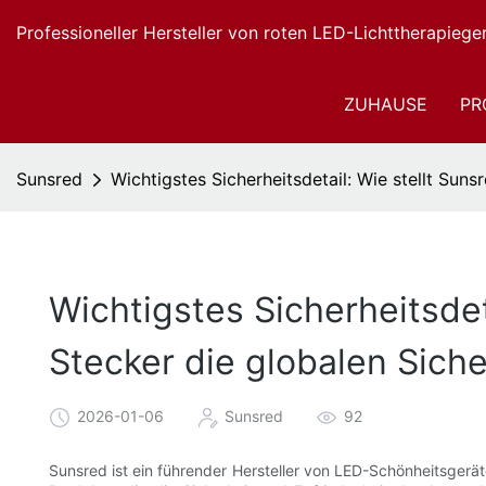
Professioneller Hersteller von roten LED-Lichttherapiege
ZUHAUSE
PR
Sunsred
Wichtigstes Sicherheitsdetail: Wie stellt Sun
Wichtigstes Sicherheitsdet
Stecker die globalen Sich
2026-01-06
Sunsred
92
Sunsred ist ein führender Hersteller von LED-Schönheitsgerä