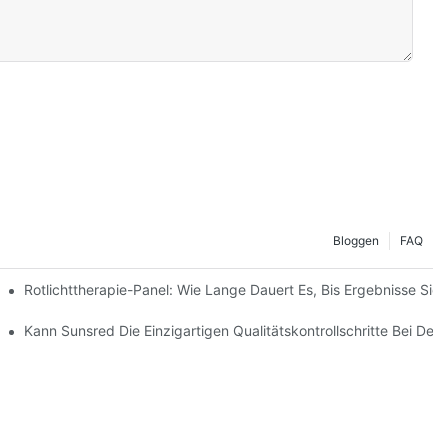
Bloggen
FAQ
)
Rotlichttherapie-Panel: Wie Lange Dauert Es, Bis Ergebnisse Sic
erückgaben Und Umtausch?
) Für LED-Lichttherapiepaneele Erläutern?
Kann Sunsred Die Einzigartigen Qualitätskontrollschritte Bei D