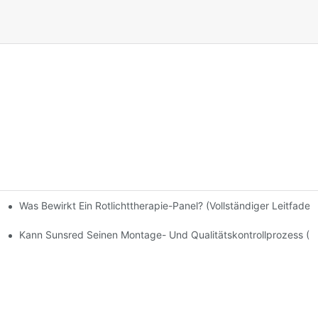
Was Bewirkt Ein Rotlichttherapie-Panel? (Vollständiger Leitfaden
unsred In Den Letzten 12 Monaten? Wie Handhabt Sunsred Garanti
Kann Sunsred Seinen Montage- Und Qualitätskontrollprozess (QC