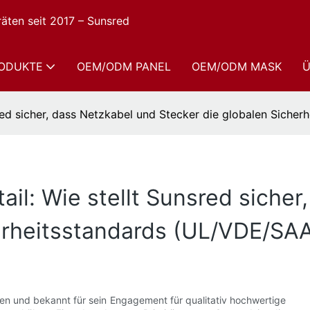
räten seit 2017 – Sunsred
ODUKTE
OEM/ODM PANEL
OEM/ODM MASK
Ü
sred sicher, dass Netzkabel und Stecker die globalen Siche
ail: Wie stellt Sunsred siche
erheitsstandards (UL/VDE/SAA
ten und bekannt für sein Engagement für qualitativ hochwertige