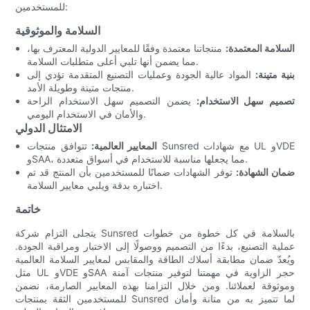
للمستخدمين:
السلامة والموثوقية
السلامة المعتمدة:
منتجاتنا معتمدة وفقًا للمعايير الدولية المعترف بها،
مما يضمن أنها تلبي أعلى متطلبات السلامة.
بنية متينة:
المواد عالية الجودة وعمليات التصنيع المتقدمة تؤدي إلى
منتجات متينة وطويلة الأمد.
تصميم سهل الاستخدام:
يضمن التصميم سهل الاستخدام الراحة
والأمان في الاستخدام اليومي.
الامتثال الدولي
المعايير العالمية:
تتوافق منتجات Sunsred مع شهادات UL وVDE
وSAA، مما يجعلها مناسبة للاستخدام في أسواق متعددة.
ضمان الشهادة:
توفر الشهادات ضمانًا للمستخدمين بأن المنتج قد تم
اختباره بدقة ويلبي معايير السلامة.
خاتمة
يتجلى التزام شركة Sunsred بالسلامة في كل خطوة من خطوات
عملية التصنيع، بدءًا من التصميم ووصولًا إلى الاختبار ومراقبة الجودة.
ويُعدّ ضمان مطابقة أسلاك الطاقة والمقابس لمعايير السلامة العالمية
مثل UL وVDE وSAA حجر الزاوية في مهمتنا لتوفير منتجات آمنة
وموثوقة لعملائنا. ومن خلال التزامنا بهذه المعايير الصارمة، نضمن
للمستخدمين الثقة بمنتجات Sunsred لما تتميز به من متانة وأمان