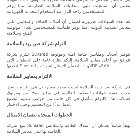
تضمن أن المنتجات تلبي متطلبات السلامة الصارمة، مما يوفر
للمستخدمين راحة البال عند استخدام المعدات الكهربائية.
تُعد هذه الشهادات ضرورية لضمان أن أسلاك الطاقة والمقابس تلبي
معايير السلامة الدولية، مما يوفر طمأنينة للمستخدمين بشأن موثوقية
المنتج وسلامته.
التزام شركة صن ريد بالسلامة
تلتزم شركة Sunsred بتوفير أسلاك ومقابس طاقة آمنة وموثوقة
تتوافق مع أعلى معايير السلامة. إليكم نظرة عامة على الخطوات التي
اتخذتها Sunsred لضمان الامتثال لشهادات UL وVDE وSAA.
الالتزام بمعايير السلامة
في شركة صن ريد، السلامة ليست مجرد معيار، بل هي التزام راسخ.
ندرك أهمية شهادات السلامة العالمية في توفير منتج آمن وموثوق
لعملائنا. هذا الالتزام متأصل في كل جانب من جوانب عملية التصنيع
لدينا، بدءًا من التصميم وحتى الاختبار.
الخطوات المتخذة لضمان الامتثال
تتبع شركة Sunsred نهجاً شاملاً لضمان أن أسلاك الطاقة والمقابس
الخاصة بها تلبي معايير السلامة: