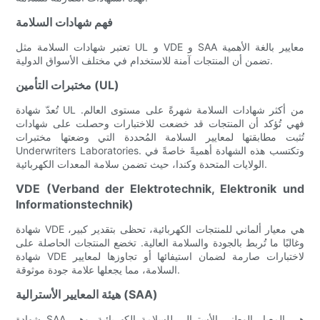
فهم شهادات السلامة
تعتبر شهادات السلامة مثل UL و VDE و SAA معايير بالغة الأهمية
تضمن أن المنتجات آمنة للاستخدام في مختلف الأسواق الدولية.
مختبرات التأمين (UL)
تُعدّ شهادة UL من أكثر شهادات السلامة شهرةً على مستوى العالم.
فهي تُؤكد أن المنتجات قد خضعت للاختبارات وحصلت على شهادات
تُثبت مطابقتها لمعايير السلامة المُحددة التي وضعتها مختبرات
Underwriters Laboratories. وتكتسب هذه الشهادة أهميةً خاصةً في
الولايات المتحدة وكندا، حيث تضمن سلامة المعدات الكهربائية.
VDE (Verband der Elektrotechnik, Elektronik und
Informationstechnik)
شهادة VDE هي معيار ألماني للمنتجات الكهربائية، تحظى بتقدير كبير،
وغالبًا ما تُربط بالجودة والسلامة العالية. تخضع المنتجات الحاصلة على
شهادة VDE لاختبارات صارمة لضمان استيفائها أو تجاوزها لمعايير
السلامة، مما يجعلها علامة جودة موثوقة.
هيئة المعايير الأسترالية (SAA)
شهادة SAA هي المعيار الوطني الأسترالي للسلامة الكهربائية. وهي