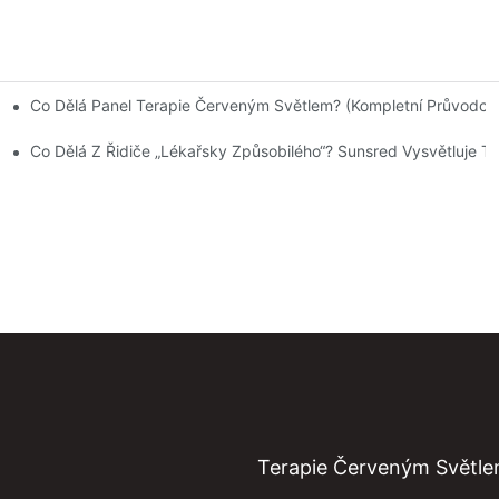
Co Dělá Panel Terapie Červeným Světlem? (Kompletní Průvodce
lem?
Zakázkového Balení Od Společnosti Sunsred.
Co Dělá Z Řidiče „lékařsky Způsobilého“? Sunsred Vysvětluje Tec
Terapie Červeným Světl