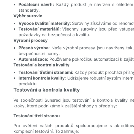
Počáteční návrh:
Každý produkt je navržen s ohledem 
standardy.
Výběr surovin
Vysoce kvalitní materiály:
Suroviny získáváme od renomovan
Testování materiálů:
Všechny suroviny jsou před vstupem 
požadavky na bezpečnost a kvalitu.
Výrobní procesy
Přesná výroba:
Naše výrobní procesy jsou navrženy tak, 
bezpečnostní normy.
Automatizace:
Používáme pokročilou automatizaci k zajišt
Testování a kontrola kvality
Testování třetími stranami:
Každý produkt prochází přísným
Interní kontrola kvality:
Udržujeme robustní systém interní 
produktu.
Testování a kontrola kvality
Ve společnosti Sunsred jsou testování a kontrola kvality n
kroky, které podnikáme k zajištění shody s předpisy:
Testování třetí stranou
Pro ověření našich produktů spolupracujeme s akreditova
komplexní testování. To zahrnuje: