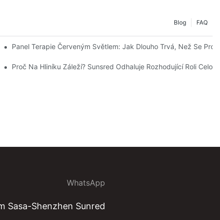
Blog
FAQ
)
Panel Terapie Červeným Světlem: Jak Dlouho Trvá, Než Se Proje
hnologii, Která Stojí Za Výkonnými Ovladači A Potlačením Blikání.
Proč Na Hliníku Záleží? Sunsred Odhaluje Rozhodující Roli Cel
WhatsApp
em Sasa-Shenzhen Sunred