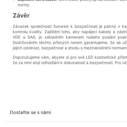
normy.
Závěr
Závazek společnosti Sunsred k bezpečnosti je patrný v k
kontrolu kvality. Zajištění toho, aby napájecí kabely a zást
VDE a SAA, je základním kamenem našeho poslání posky
Dodržováním těchto přísných norem garantujeme, že se už
jejich odolnost, bezpečnost a shodu s mezinárodními normami
Doporučujeme vám, abyste si pro své LED kosmetické přístro
že za nimi stojí odhodlání k dokonalosti a bezpečnosti. Pro 
Dostaňte se s námi