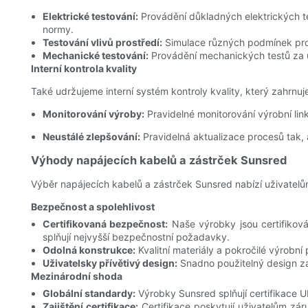
Elektrické testování:
Provádění důkladných elektrických te
normy.
Testování vlivů prostředí:
Simulace různých podmínek prost
Mechanické testování:
Provádění mechanických testů za úč
Interní kontrola kvality
Také udržujeme interní systém kontroly kvality, který zahrnuj
Monitorování výroby:
Pravidelné monitorování výrobní lin
Neustálé zlepšování:
Pravidelná aktualizace procesů tak,
Výhody napájecích kabelů a zástrček Sunsred
Výběr napájecích kabelů a zástrček Sunsred nabízí uživatelů
Bezpečnost a spolehlivost
Certifikovaná bezpečnost:
Naše výrobky jsou certifikov
splňují nejvyšší bezpečnostní požadavky.
Odolná konstrukce:
Kvalitní materiály a pokročilé výrobn
Uživatelsky přívětivý design:
Snadno použitelný design za
Mezinárodní shoda
Globální standardy:
Výrobky Sunsred splňují certifikace U
Zajištění certifikace:
Certifikace poskytují uživatelům zá