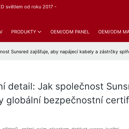
ED světlem od roku 2017 -
V
PRODUKTY
OEM/ODM PANEL
OEM/ODM M
čnost Sunsred zajišťuje, aby napájecí kabely a zástrčky sp
í detail: Jak společnost Sunsr
ly globální bezpečnostní cert
 přístrojů, známý svým závazkem dodávat vysoce kvalitní