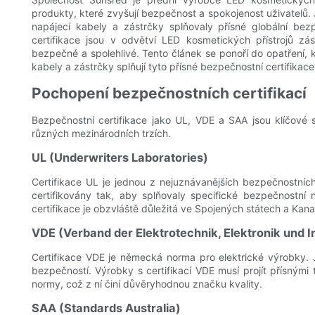
produkty, které zvyšují bezpečnost a spokojenost uživatelů. Je
napájecí kabely a zástrčky splňovaly přísné globální bez
certifikace jsou v odvětví LED kosmetických přístrojů zá
bezpečné a spolehlivé. Tento článek se ponoří do opatření, kt
kabely a zástrčky splňují tyto přísné bezpečnostní certifikace
Pochopení bezpečnostních certifikací
Bezpečnostní certifikace jako UL, VDE a SAA jsou klíčové s
různých mezinárodních trzích.
UL (Underwriters Laboratories)
Certifikace UL je jednou z nejuznávanějších bezpečnostních
certifikovány tak, aby splňovaly specifické bezpečnostní 
certifikace je obzvláště důležitá ve Spojených státech a Kan
VDE (Verband der Elektrotechnik, Elektronik und 
Certifikace VDE je německá norma pro elektrické výrobky. J
bezpečností. Výrobky s certifikací VDE musí projít přísnými t
normy, což z ní činí důvěryhodnou značku kvality.
SAA (Standards Australia)