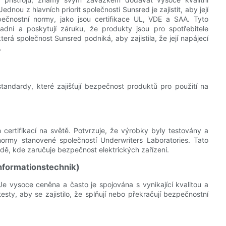
dnou z hlavních priorit společnosti Sunsred je zajistit, aby její
pečnostní normy, jako jsou certifikace UL, VDE a SAA. Tyto
sadní a poskytují záruku, že produkty jsou pro spotřebitele
erá společnost Sunsred podniká, aby zajistila, že její napájecí
.
tandardy, které zajišťují bezpečnost produktů pro použití na
 certifikací na světě. Potvrzuje, že výrobky byly testovány a
normy stanovené společností Underwriters Laboratories. Tato
adě, kde zaručuje bezpečnost elektrických zařízení.
Informationstechnik)
e vysoce ceněna a často je spojována s vynikající kvalitou a
esty, aby se zajistilo, že splňují nebo překračují bezpečnostní