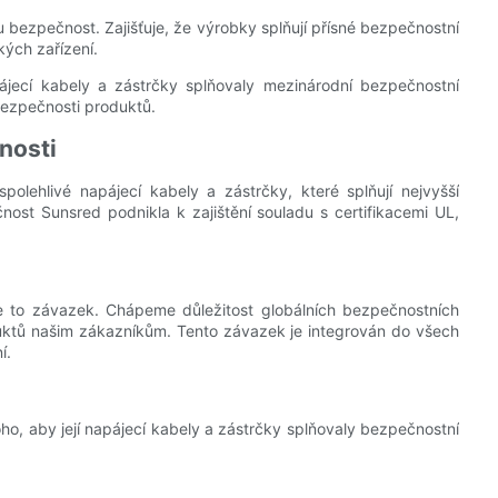
u bezpečnost. Zajišťuje, že výrobky splňují přísné bezpečnostní
kých zařízení.
pájecí kabely a zástrčky splňovaly mezinárodní bezpečnostní
 bezpečnosti produktů.
nosti
lehlivé napájecí kabely a zástrčky, které splňují nejvyšší
nost Sunsred podnikla k zajištění souladu s certifikacemi UL,
e to závazek. Chápeme důležitost globálních bezpečnostních
duktů našim zákazníkům. Tento závazek je integrován do všech
í.
oho, aby její napájecí kabely a zástrčky splňovaly bezpečnostní