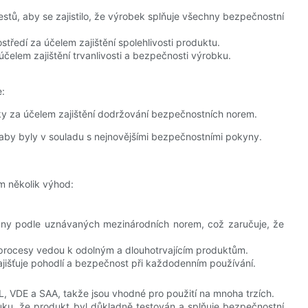
stů, aby se zajistilo, že výrobek splňuje všechny bezpečnostní
ředí za účelem zajištění spolehlivosti produktu.
elem zajištění trvanlivosti a bezpečnosti výrobku.
e:
ky za účelem zajištění dodržování bezpečnostních norem.
 aby byly v souladu s nejnovějšími bezpečnostními pokyny.
m několik výhod:
ány podle uznávaných mezinárodních norem, což zaručuje, že
í procesy vedou k odolným a dlouhotrvajícím produktům.
jišťuje pohodlí a bezpečnost při každodenním používání.
L, VDE a SAA, takže jsou vhodné pro použití na mnoha trzích.
ruku, že produkt byl důkladně testován a splňuje bezpečnostní