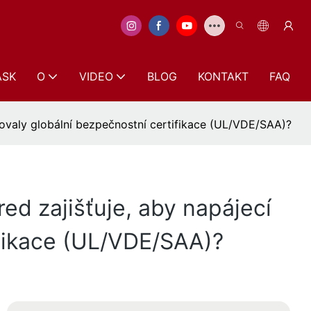
ASK
O
VIDEO
BLOG
KONTAKT
FAQ
lňovaly globální bezpečnostní certifikace (UL/VDE/SAA)?
ed zajišťuje, aby napájecí
ifikace (UL/VDE/SAA)?