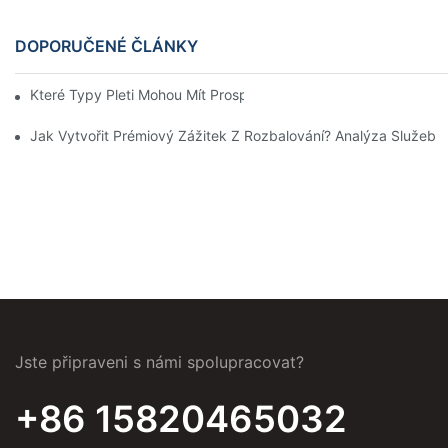
DOPORUČENÉ ČLÁNKY
Které Typy Pleti Mohou Mít Prospěch Z Terapie Červeným Svět
Jak Vytvořit Prémiový Zážitek Z Rozbalování? Analýza Služeb 
Jste připraveni s námi spolupracovat?
+86 15820465032