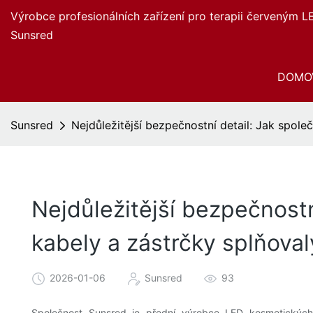
Výrobce profesionálních zařízení pro terapii červeným L
Sunsred
DOMO
Sunsred
Nejdůležitější bezpečnostní detail: Jak spole
Nejdůležitější bezpečnostn
kabely a zástrčky splňova
2026-01-06
Sunsred
93
Společnost Sunsred je přední výrobce LED kosmetických