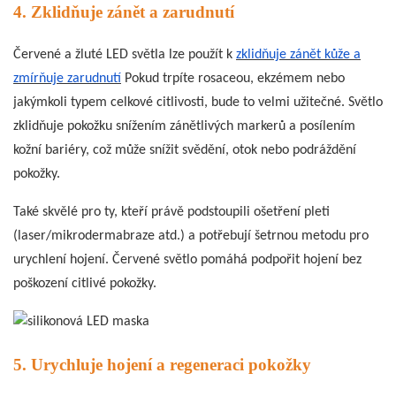
4. Zklidňuje zánět a zarudnutí
Červené a žluté LED světla lze použít k
zklidňuje zánět kůže a
zmírňuje zarudnutí
Pokud trpíte rosaceou, ekzémem nebo
jakýmkoli typem celkové citlivosti, bude to velmi užitečné. Světlo
zklidňuje pokožku snížením zánětlivých markerů a posílením
kožní bariéry, což může snížit svědění, otok nebo podráždění
pokožky.
Také skvělé pro ty, kteří právě podstoupili ošetření pleti
(laser/mikrodermabraze atd.) a potřebují šetrnou metodu pro
urychlení hojení. Červené světlo pomáhá podpořit hojení bez
poškození citlivé pokožky.
5. Urychluje hojení a regeneraci pokožky