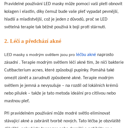
Pravidelné používání LED masky může pomoci vaší pleti obnovit
kolagen i elastin, díky čemuž bude vaše pleť vypadat pevnější,
hladší a mladistvější, což je jeden z důvodů, proč se LED
světelná terapie tak běžně používá k boji proti stárnutí.
2. Léčí a předchází akné
LED masky s modrým světlem jsou pro
léčbu akné
naprosto
zásadní
. Terapie modrým světlem léčí akné tím, že ničí bakterie
Cutibacterium acnes, které způsobují pupínky. Pomáhá také
omezit zánět a zarudnutí způsobené akné. Terapie modrým
světlem je jemná a nevysušuje – na rozdíl od lokálních krémů
nebo pilulek – takže je tato metoda ideální pro citlivou nebo
mastnou pleť.
Při pravidelném používání může modré světlo eliminovat
stávající akné a zabránit tvorbě nových. Tato léčba je obzvláště