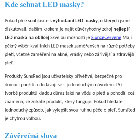
Kde sehnat LED masky?
Pokud plně souhlasíte s
výhodami LED masky,
o kterých jsme
diskutovali, dalším krokem je najít důvěryhodný zdroj
nejlepší
LED maska ​​na obličej
Skvělou možností je
SlunceČervené
Mají
pěkný výběr kvalitních LED masek zaměřených na různé potřeby
pleti, včetně zaměření na akné, vrásky nebo zářivější a zdravější
pleť.
Produkty SunsRed jsou uživatelsky přívětivé, bezpečné pro
domácí použití a dodávají se s jednoduchým návodem. Při
tvorbě produktů kladou důraz také na vědu o pleti a pohodlí, což
znamená, že získáte produkt, který funguje. Pokud hledáte
jednoduchý způsob, jak vylepšit svou rutinu péče o pleť, SunsRed
je chytrou volbou.
Závěrečná slova