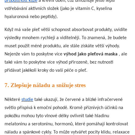
propustnost kůže
a krevní oběh, což umožňuje ještě lepší
vstřebávání aktivních složek (jako je vitamín C, kyselina
hyaluronová nebo peptidy).
Když má vaše pleť větší schopnost absorbovat produkty, uvidíte
výsledky mnohem rychleji a viditelněji. To znamená, že budete
muset použít méně produktu, ale stále získáte větší výhody.
Nejenže vám to poskytne více
výhod jako pleťová maska
, ale
také vám to poskytne více výhod přirozeně, bez nutnosti
přidávat jakékoli kroky do vaší péče o pleť.
7. Zlepšuje náladu a snižuje stres
Některé
studie
také ukazují, že červené a blízké infračervené
světlo přispívá k emoční pohodě. Kromě příznivých účinků na
pokožku mohou tyto vlnové délky ovlivnit také hladinu
melatoninu a serotoninu, hormonů, které pomáhají kontrolovat
náladu a spánkové cykly. To může vytvářet pocity klidu, relaxace