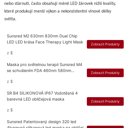
nebo stárnutí, často obsahují méně LED žárovek nižší kvality,
které produkují menší výkon a nekonzistentní vlnové délky
světla.
Sunsred M2 630nm 830nm Dual Chip
LED LED krása Face Therapy Light Mask
Zobrazit Produkty
z
$
Maska pro světelnou terapii Sunsred M4
se schválením FDA 460nm 580nm
Zobrazit Produkty
630nm 850nm
z
$
SR B4 SILIKONOVÁ IP67 Vodotěsná 4
barevná LED obličejová maska
Zobrazit Produkty
z
$
Sunsred Patentovaný design 320 led
4barevná silikonová led maska ​​na obličej