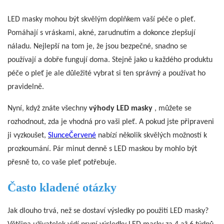
LED masky mohou být skvělým doplňkem vaší péče o pleť.
Pomáhají s vráskami, akné, zarudnutím a dokonce zlepšují
náladu. Nejlepší na tom je, že jsou bezpečné, snadno se
používají a dobře fungují doma. Stejně jako u každého produktu
péče o pleť je ale důležité vybrat si ten správný a používat ho
pravidelně.
Nyní, když znáte všechny
výhody LED masky
, můžete se
rozhodnout, zda je vhodná pro vaši pleť. A pokud jste připraveni
ji vyzkoušet,
SlunceČervené
nabízí několik skvělých možností k
prozkoumání. Pár minut denně s LED maskou by mohlo být
přesně to, co vaše pleť potřebuje.
Často kladené otázky
Jak dlouho trvá, než se dostaví výsledky po použití LED masky?