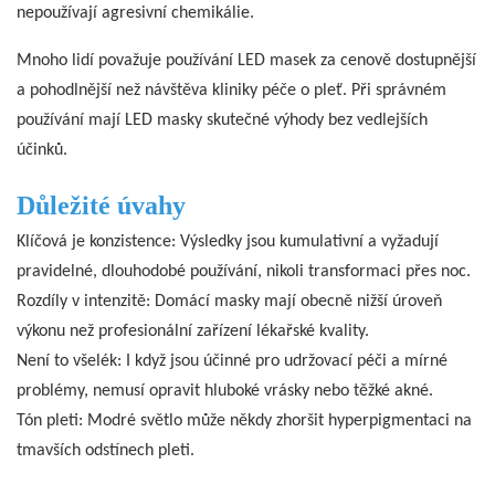
nepoužívají agresivní chemikálie.
Mnoho lidí považuje používání LED masek za cenově dostupnější
a pohodlnější než návštěva kliniky péče o pleť. Při správném
používání mají LED masky skutečné výhody bez vedlejších
účinků.
Důležité úvahy
Klíčová je konzistence: Výsledky jsou kumulativní a vyžadují
pravidelné, dlouhodobé používání, nikoli transformaci přes noc.
Rozdíly v intenzitě: Domácí masky mají obecně nižší úroveň
výkonu než profesionální zařízení lékařské kvality.
Není to všelék: I když jsou účinné pro udržovací péči a mírné
problémy, nemusí opravit hluboké vrásky nebo těžké akné.
Tón pleti: Modré světlo může někdy zhoršit hyperpigmentaci na
tmavších odstínech pleti.