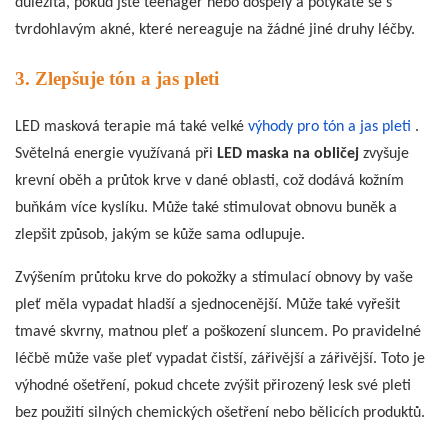
důležitá, pokud jste teenager nebo dospělý a potýkáte se s
tvrdohlavým akné, které nereaguje na žádné jiné druhy léčby.
3. Zlepšuje tón a jas pleti
LED masková terapie má také velké
výhody pro tón a jas pleti
.
Světelná energie využívaná při
LED maska ​​na obličej
zvyšuje
krevní oběh a průtok krve v dané oblasti, což dodává kožním
buňkám více kyslíku. Může také stimulovat obnovu buněk a
zlepšit způsob, jakým se kůže sama odlupuje.
Zvýšením průtoku krve do pokožky a stimulací obnovy by vaše
pleť měla vypadat hladší a sjednocenější. Může také vyřešit
tmavé skvrny, matnou pleť a poškození sluncem. Po pravidelné
léčbě může vaše pleť vypadat čistší, zářivější a zářivější. Toto je
výhodné ošetření, pokud chcete zvýšit přirozený lesk své pleti
bez použití silných chemických ošetření nebo bělicích produktů.