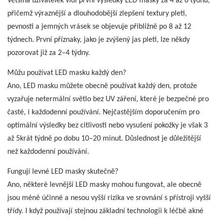
Většina uživatelek vidí první výsledky LED masky za 4 až 6 týdnů,
přičemž výraznější a dlouhodobější zlepšení textury pleti,
pevnosti a jemných vrásek se objevuje přibližně po 8 až 12
týdnech. První příznaky, jako je zvýšený jas pleti, lze někdy
pozorovat již za 2–4 ​​týdny.
Můžu používat LED masku každý den?
Ano, LED masku můžete obecně používat každý den, protože
vyzařuje netermální světlo bez UV záření, které je bezpečné pro
časté, i každodenní používání. Nejčastějším doporučením pro
optimální výsledky bez citlivosti nebo vysušení pokožky je však 3
až 5krát týdně po dobu 10–20 minut. Důslednost je důležitější
než každodenní používání.
Fungují levné LED masky skutečně?
Ano, některé levnější LED masky mohou fungovat, ale obecně
jsou méně účinné a nesou vyšší rizika ve srovnání s přístroji vyšší
třídy. I když používají stejnou základní technologii k léčbě akné