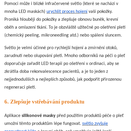
Pomoci může i blízké infračervené světlo (které se nachází v
mnoha LED maskách)
urychlit proces hojení
vaší pokožky.
Proniká hlouběji do pokožky a zlepšuje obnovu buněk, krevní
oběh a omlazení tkání. To je obzvláště užitečné po ošetření pleti
(chemický peeling, mikroneedling atd.) nebo spálení sluncem.
Světlo je velmi účinné pro rychlejší hojení a zmírnění otoků,
zarudnutí nebo olupování pleti. Mnoho odborníků na péči o pleť
doporučuje zařadit LED terapii po ošetření v ordinaci, aby se
zkrátila doba rekonvalescence pacientů, a je to jeden z
nejjednodušších a nejlepších způsobů, jak podpořit přirozenou
regeneraci pleti.
6. Zlepšuje vstřebávání produktu
Aplikace
silikonové masky
před použitím produktů péče o pleť
umožní těmto produktům lépe fungovat.
světlo zvyšuje