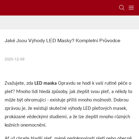
Jaké Jsou Výhody LED Masky? Kompletní Průvodce
2025-12-09
Zvažujete, zda
LED maska
Opravdu se hodí k vaší rutině péče o
pleť? Mnoho lidí hledá způsoby, jak zlepšit svou pleť, a někdy to
může být ohromující - existuje příliš mnoho možností. Dobrou
zprávou je, že existují skutečné výhody LED pleťových masek,
prokázané vědeckými studiemi, a že lze zlepšit mnoho různých
kožních onemocnění.
Ať už chcete hladší pleť, méně nedokonalostí pleti nebo obecně