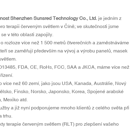
čnost
Shenzhen Sunsred Technology Co., Ltd.
je jedním z
ro terapii červeným světlem v Číně; ve skutečnosti jsme
se v této oblasti zapojily.
d o rozloze více než 1 500 metrů čtverečních a zaměstnáváme
teří se zaměřují především na vývoj a výrobu panelů, masek
světlem.
ISO13485, FDA, CE, RoHs, FCC, SAA a JKCA, máme více než
řízení.
o více než 60 zemí, jako jsou USA, Kanada, Austrálie, Nový
nělsko, Finsko, Norsko, Japonsko, Korea, Spojené arabské
a, Mexiko atd.
y a již nyní podporujeme mnoho klientů z celého světa při
 trhu.
ukty terapie červeným světlem (RLT) pro zlepšení vašeho