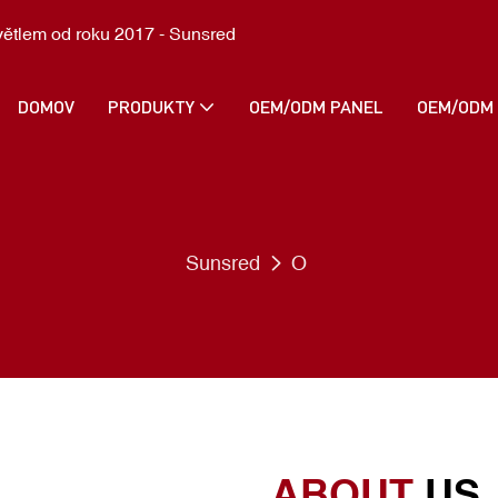
větlem od roku 2017 - Sunsred
DOMOV
PRODUKTY
OEM/ODM PANEL
OEM/ODM
Sunsred
O
ABOUT
US