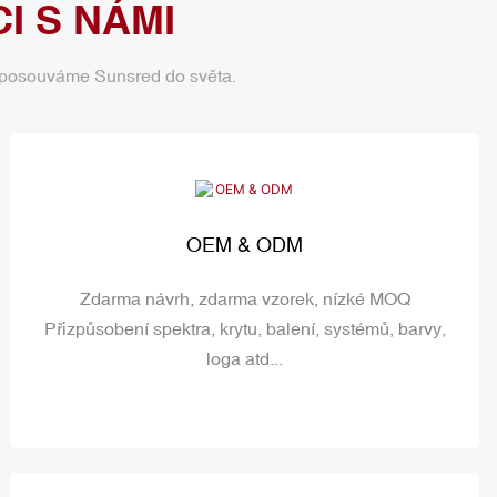
I S NÁMI
tou posouváme Sunsred do světa.
OEM & ODM
Zdarma návrh, zdarma vzorek, nízké MOQ
Přizpůsobení spektra, krytu, balení, systémů, barvy,
loga atd...