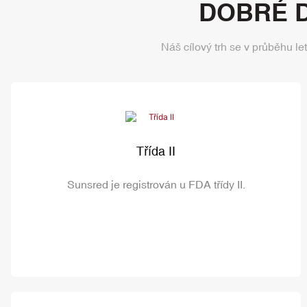
DOBRÉ 
Náš cílový trh se v průběhu le
Třída II
Sunsred je registrován u FDA třídy II.