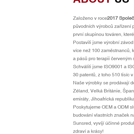
Založeno v roce
2017
Spole
původních výrobců zařízení p
první
skupinou
továren, které 
Postavili jsme výrobní závo
více než 100 zaměstnanců, k
a pásů pro terapii červeným 
Schválili jsme ISO9001 a 
30 patentů, z toho 510 tisíc v 
Naše výrobky se prodávají d
Zéland, Velká Británie, Špa
emiráty, Jihoafrická republik
Poskytujeme OEM a ODM služb
budování vlastních značek na
Sunsred, vyvíjí účinné prod
zdraví a krásy!