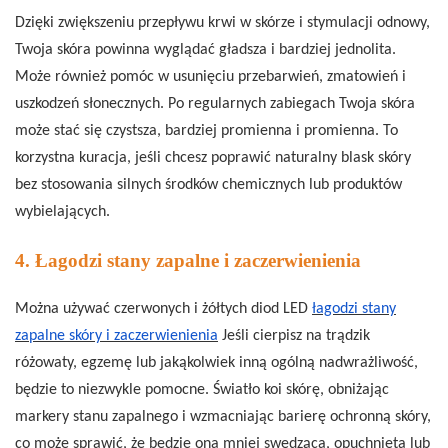
Dzięki zwiększeniu przepływu krwi w skórze i stymulacji odnowy,
Twoja skóra powinna wyglądać gładsza i bardziej jednolita.
Może również pomóc w usunięciu przebarwień, zmatowień i
uszkodzeń słonecznych. Po regularnych zabiegach Twoja skóra
może stać się czystsza, bardziej promienna i promienna. To
korzystna kuracja, jeśli chcesz poprawić naturalny blask skóry
bez stosowania silnych środków chemicznych lub produktów
wybielających.
4. Łagodzi stany zapalne i zaczerwienienia
Można używać czerwonych i żółtych diod LED
łagodzi stany
zapalne skóry i zaczerwienienia
Jeśli cierpisz na trądzik
różowaty, egzemę lub jakąkolwiek inną ogólną nadwrażliwość,
będzie to niezwykle pomocne. Światło koi skórę, obniżając
markery stanu zapalnego i wzmacniając barierę ochronną skóry,
co może sprawić, że będzie ona mniej swędząca, opuchnięta lub