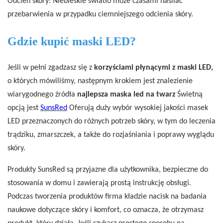
Odcień skóry: Niebieskie światło może czasami nasilać
przebarwienia w przypadku ciemniejszego odcienia skóry.
Gdzie kupić maski LED?
Jeśli w pełni zgadzasz się z
korzyściami płynącymi z maski LED,
o których mówiliśmy, następnym krokiem jest znalezienie
wiarygodnego źródła
najlepsza maska ​​led na twarz
Świetną
opcją jest
SunsRed
Oferują duży wybór wysokiej jakości masek
LED przeznaczonych do różnych potrzeb skóry, w tym do leczenia
trądziku, zmarszczek, a także do rozjaśniania i poprawy wyglądu
skóry.
Produkty SunsRed są przyjazne dla użytkownika, bezpieczne do
stosowania w domu i zawierają prostą instrukcję obsługi.
Podczas tworzenia produktów firma kładzie nacisk na badania
naukowe dotyczące skóry i komfort, co oznacza, że ​​otrzymasz