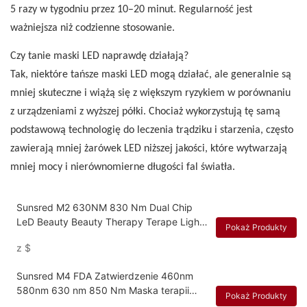
5 razy w tygodniu przez 10–20 minut. Regularność jest
ważniejsza niż codzienne stosowanie.
Czy tanie maski LED naprawdę działają?
Tak, niektóre tańsze maski LED mogą działać, ale generalnie są
mniej skuteczne i wiążą się z większym ryzykiem w porównaniu
z urządzeniami z wyższej półki. Chociaż wykorzystują tę samą
podstawową technologię do leczenia trądziku i starzenia, często
zawierają mniej żarówek LED niższej jakości, które wytwarzają
mniej mocy i nierównomierne długości fal światła.
Sunsred M2 630NM 830 Nm Dual Chip
LeD Beauty Beauty Therapy Terape Light
Pokaż Produkty
Mask
z
$
Sunsred M4 FDA Zatwierdzenie 460nm
580nm 630 nm 850 Nm Maska terapii
Pokaż Produkty
światła LED