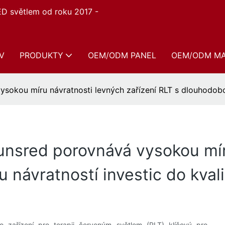
ED světlem od roku 2017 -
V
PRODUKTY
OEM/ODM PANEL
OEM/ODM M
ysokou míru návratnosti levných zařízení RLT s dlouhodobou
Sunsred porovnává vysokou mír
 návratností investic do kvali
o zařízení pro terapii červeným světlem (RLT) klíčový pro