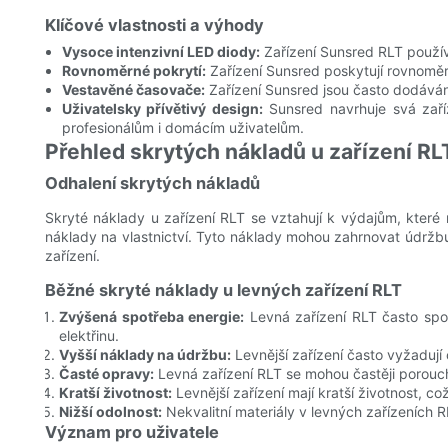
Klíčové vlastnosti a výhody
Vysoce intenzivní LED diody:
Zařízení Sunsred RLT používa
Rovnoměrné pokrytí:
Zařízení Sunsred poskytují rovnoměrné
Vestavěné časovače:
Zařízení Sunsred jsou často dodáván
Uživatelsky přívětivý design:
Sunsred navrhuje svá zaříze
profesionálům i domácím uživatelům.
Přehled skrytých nákladů u zařízení RL
Odhalení skrytých nákladů
Skryté náklady u zařízení RLT se vztahují k výdajům, které
náklady na vlastnictví. Tyto náklady mohou zahrnovat údržbu,
zařízení.
Běžné skryté náklady u levných zařízení RLT
Zvýšená spotřeba energie:
Levná zařízení RLT často spo
elektřinu.
Vyšší náklady na údržbu:
Levnější zařízení často vyžaduj
Časté opravy:
Levná zařízení RLT se mohou častěji porouc
Kratší životnost:
Levnější zařízení mají kratší životnost, c
Nižší odolnost:
Nekvalitní materiály v levných zařízeních RL
Význam pro uživatele