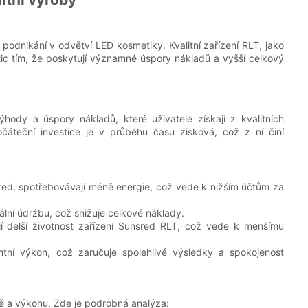
 podnikání v odvětví LED kosmetiky. Kvalitní zařízení RLT, jako
stic tím, že poskytují významné úspory nákladů a vyšší celkový
hody a úspory nákladů, které uživatelé získají z kvalitních
očáteční investice je v průběhu času zisková, což z ní činí
nsred, spotřebovávají méně energie, což vede k nižším účtům za
ální údržbu, což snižuje celkové náklady.
jí delší životnost zařízení Sunsred RLT, což vede k menšímu
entní výkon, což zaručuje spolehlivé výsledky a spokojenost
ě a výkonu. Zde je podrobná analýza: