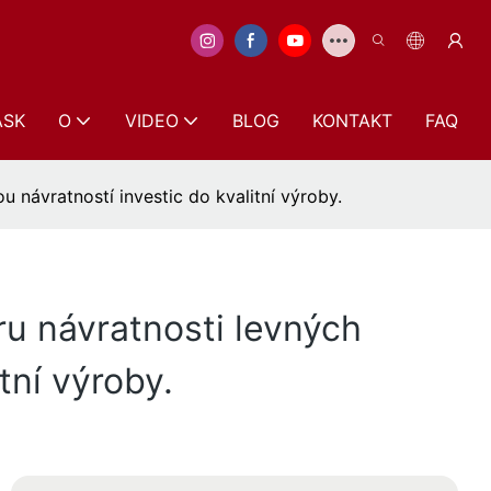
ASK
O
VIDEO
BLOG
KONTAKT
FAQ
 návratností investic do kvalitní výroby.
u návratnosti levných
tní výroby.