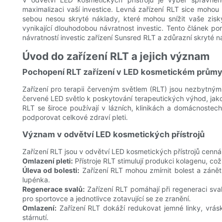
maximalizaci vaší investice. Levná zařízení RLT sice mohou
sebou nesou skryté náklady, které mohou snížit vaše zisky.
vynikající dlouhodobou návratnost investic. Tento článek p
návratností investic zařízení Sunsred RLT a zdůrazní skryté
Úvod do zařízení RLT a jejich význam
Pochopení RLT zařízení v LED kosmetickém průmy
Zařízení pro terapii červeným světlem (RLT) jsou nezbytnými
červené LED světlo k poskytování terapeutických výhod, jako j
RLT se široce používají v lázních, klinikách a domácnostech
podporovat celkové zdraví pleti.
Význam v odvětví LED kosmetických přístrojů
Zařízení RLT jsou v odvětví LED kosmetických přístrojů cenná
Omlazení pleti:
Přístroje RLT stimulují produkci kolagenu, což
Úleva od bolesti:
Zařízení RLT mohou zmírnit bolest a zánět,
lupénka.
Regenerace svalů:
Zařízení RLT pomáhají při regeneraci sva
pro sportovce a jednotlivce zotavující se ze zranění.
Omlazení:
Zařízení RLT dokáží redukovat jemné linky, vrásky
stárnutí.