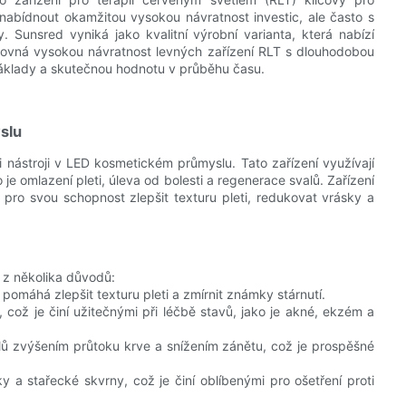
 nabídnout okamžitou vysokou návratnost investic, ale často s
 Sunsred vyniká jako kvalitní výrobní varianta, která nabízí
orovná vysokou návratnost levných zařízení RLT s dlouhodobou
 náklady a skutečnou hodnotu v průběhu času.
slu
 nástroji v LED kosmetickém průmyslu. Tato zařízení využívají
e omlazení pleti, úleva od bolesti a regenerace svalů. Zařízení
 pro svou schopnost zlepšit texturu pleti, redukovat vrásky a
 z několika důvodů:
 pomáhá zlepšit texturu pleti a zmírnit známky stárnutí.
 což je činí užitečnými při léčbě stavů, jako je akné, ekzém a
lů zvýšením průtoku krve a snížením zánětu, což je prospěšné
 a stařecké skvrny, což je činí oblíbenými pro ošetření proti