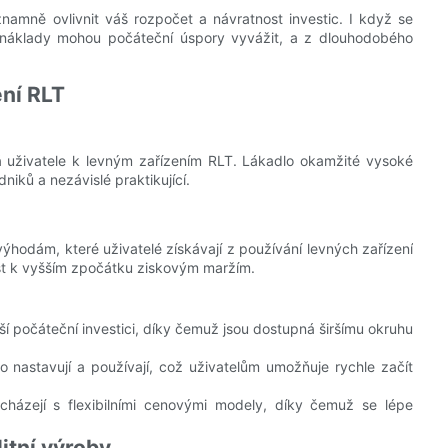
amně ovlivnit váš rozpočet a návratnost investic. I když se
é náklady mohou počáteční úspory vyvážit, a z dlouhodobého
ení RLT
á uživatele k levným zařízením RLT. Lákadlo okamžité vysoké
iků a nezávislé praktikující.
ýhodám, které uživatelé získávají z používání levných zařízení
ést k vyšším zpočátku ziskovým maržím.
ší počáteční investici, díky čemuž jsou dostupná širšímu okruhu
 nastavují a používají, což uživatelům umožňuje rychle začít
cházejí s flexibilními cenovými modely, díky čemuž se lépe
itní výroby