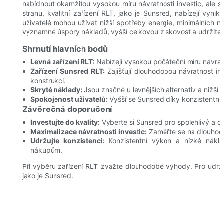
nabídnout okamžitou vysokou míru návratnosti investic, al
stranu, kvalitní zařízení RLT, jako je Sunsred, nabízejí vyni
uživatelé mohou užívat nižší spotřeby energie, minimálních
významné úspory nákladů, vyšší celkovou ziskovost a udržite
Shrnutí hlavních bodů
Levná zařízení RLT:
Nabízejí vysokou počáteční míru návrat
Zařízení Sunsred RLT:
Zajišťují dlouhodobou návratnost i
konstrukci.
Skryté náklady:
Jsou značné u levnějších alternativ a nižší
Spokojenost uživatelů:
Vyšší se Sunsred díky konzistentní
Závěrečná doporučení
Investujte do kvality:
Vyberte si Sunsred pro spolehlivý a d
Maximalizace návratnosti investic:
Zaměřte se na dlouhodo
Udržujte konzistenci:
Konzistentní výkon a nízké nák
nákupům.
Při výběru zařízení RLT zvažte dlouhodobé výhody. Pro udržite
jako je Sunsred.