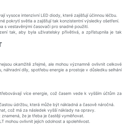
jí vysoce intenzivní LED diody, které zajišťují účinnou léčbu.
 pokrytí světla a zajišťují tak konzistentní výsledky ošetření.
a s vestavěnými časovači pro snadné použití.
ní tak, aby byla uživatelsky přívětivá, a zpřístupnila je tak
T
 nejsou okamžitě zřejmé, ale mohou významně ovlivnit celkové
 náhradní díly, spotřebu energie a prostoje v důsledku selhání
třebovávají více energie, což časem vede k vyšším účtům za
í častou údržbu, která může být nákladná a časově náročná.
hat, což má za následek vyšší náklady na opravy.
ož znamená, že je třeba je častěji vyměňovat.
T mohou ovlivnit jejich odolnost a spolehlivost.