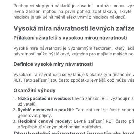
Pochopení skrytých nákladů je zásadní, protože mohou význ
levná zařízení mohou na první pohled zdát lákavá, skryt
hlediska je tak učinit méně efektivními z hlediska nákladů.
Vysoká míra návratnosti levných zaříz
Přilákání uživatelů s vysokou mírou návratnosti
Vysoká míra návratnosti je významným faktorem, který lák
návratnosti může být lákavé, zejména pro majitele malých podn
Definice vysoké míry návratnosti
Vysoká míra návratnosti se vztahuje k okamžitým finančním v
RLT. Tato zařízení jsou často zpočátku levnější, což může v
Okamžité výhody
Nízká počáteční investice:
Levná zařízení RLT vyžadují niž
uživatelů.
Rychlé nastavení a použití:
Tato zařízení se často snadno
generovat příjmy.
Flexibilní cenové modely:
Levná zařízení RLT často při
přizpůsobují různým obchodním potřebám.
Dlouhodobá návratnost investic do kval