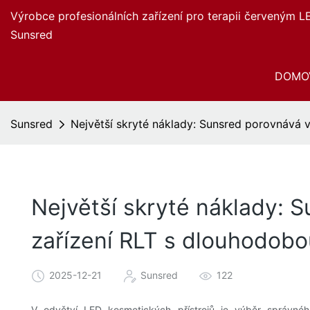
Výrobce profesionálních zařízení pro terapii červeným L
Sunsred
DOMO
Sunsred
Největší skryté náklady: Sunsred porovnává v
Největší skryté náklady: 
zařízení RLT s dlouhodobou
2025-12-21
Sunsred
122
V odvětví LED kosmetických přístrojů je výběr správnéh