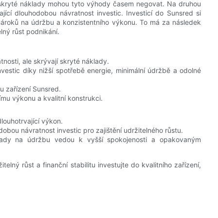
e skryté náklady mohou tyto výhody časem negovat. Na druhou
kající dlouhodobou návratnost investic. Investicí do Sunsred si
 nároků na údržbu a konzistentního výkonu. To má za následek
lný růst podnikání.
nosti, ale skrývají skryté náklady.
nvestic díky nižší spotřebě energie, minimální údržbě a odolné
 u zařízení Sunsred.
mu výkonu a kvalitní konstrukci.
louhotrvající výkon.
bou návratnost investic pro zajištění udržitelného růstu.
lady na údržbu vedou k vyšší spokojenosti a opakovaným
lný růst a finanční stabilitu investujte do kvalitního zařízení,