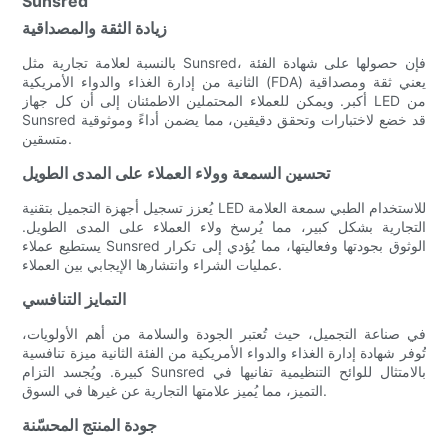
Sunsred
زيادة الثقة والمصداقية
بالنسبة لعلامة تجارية مثل Sunsred، فإن حصولها على شهادة الفئة
الثانية من إدارة الغذاء والدواء الأمريكية (FDA) يعني ثقة ومصداقية
أكبر. ويمكن للعملاء المحتملين الاطمئنان إلى أن كل جهاز LED من
Sunsred قد خضع لاختبارات وتحقق دقيقين، مما يضمن أداءً وموثوقية
متسقين.
تحسين السمعة وولاء العملاء على المدى الطويل
يُعزز تسجيل أجهزة التجميل بتقنية LED للاستخدام الطبي سمعة العلامة
التجارية بشكل كبير، مما يُرسخ ولاء العملاء على المدى الطويل.
يستطيع عملاء Sunsred الوثوق بجودتها وفعاليتها، مما يُؤدي إلى تكرار
عمليات الشراء وانتشارها الإيجابي بين العملاء.
التمايز التنافسي
في صناعة التجميل، حيث تُعتبر الجودة والسلامة من أهم الأولويات،
تُوفر شهادة إدارة الغذاء والدواء الأمريكية من الفئة الثانية ميزة تنافسية
كبيرة. ويُجسد التزام Sunsred بالامتثال للوائح التنظيمية تفانيها في
التميز، مما يُميز علامتها التجارية عن غيرها في السوق.
جودة المنتج المحسّنة