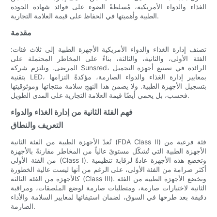
الغذاء والدواء الأمريكية، مُسلطةً الضوء على فوائد شهادة الجودة
الطبية وأهميتها في الحفاظ على قيمة العلامة التجارية.
مقدمة
تصنف إدارة الغذاء والدواء الأمريكية الأجهزة الطبية إلى ثلاث فئات:
الفئة الأولى، والثانية، والثالثة، بناءً على المخاطر المحتملة على
المرضى. وتلتزم شركة Sunsred، الرائدة في تصنيع أجهزة التجميل
بتقنية LED، بمعايير إدارة الغذاء والدواء الصارمة، مؤكدةً التزامها
بتسجيل الأجهزة الطبية. ولا يضمن هذا النهج سلامة منتجاتها وموثوقيتها
فحسب، بل يحمي أيضًا قيمة العلامة التجارية على المدى الطويل.
فهم الفئة الثانية من إدارة الغذاء والدواء
التعريف والنطاق
تُعدّ الأجهزة الطبية من الفئة الثانية (FDA Class II) فئة فرعية من
الأجهزة الطبية التي تُشكّل مستوىً عالياً من المخاطر مقارنةً بالأجهزة
من الفئة الأولى (Class I). وتخضع هذه الأجهزة عادةً لرقابة تنظيمية
أكثر صرامة من الفئة الأولى، على الرغم من أنها ليست عالية الخطورة
كالأجهزة من الفئة الثالثة (Class III). وتخضع الأجهزة الطبية من الفئة
الثانية لاختبارات صارمة، ومتطلبات صارمة لوضع الملصقات، ومراقبة
دقيقة بعد طرحها في السوق، لضمان استيفائها لمعايير السلامة والأداء
الصارمة.