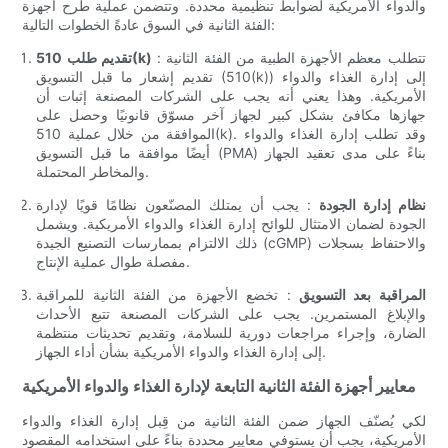
والدواء الأمريكية لضوابط تنظيمية محددة. وتتضمن عملية طرح أجهزة
الفئة الثانية في السوق عادةً الخطوات التالية:
: تتطلب معظم الأجهزة الطبية من الفئة الثانية
تقديم طلب 510(k)
تقديم إشعار ما قبل التسويق (510(k)) إلى إدارة الغذاء والدواء
الأمريكية. وهذا يعني أنه يجب على الشركات المصنعة إثبات أن
جهازها مكافئ بشكل كبير لجهاز آخر مسوّق قانونيًا وحصل على
الموافقة من خلال عملية 510(k). وقد تطلب إدارة الغذاء والدواء
أيضًا موافقة ما قبل التسويق (PMA) بناءً على مدى تعقيد الجهاز
والمخاطر المحتملة.
نظام إدارة الجودة
: يجب أن يمتلك المصنّعون نظامًا قويًا لإدارة
الجودة لضمان الامتثال للوائح إدارة الغذاء والدواء الأمريكية. ويشمل
ذلك الالتزام بممارسات التصنيع الجيدة (cGMP) والاحتفاظ بسجلات
مفصلة طوال عملية الإنتاج.
المراقبة بعد التسويق
: تخضع الأجهزة من الفئة الثانية للمراقبة
والإبلاغ المستمرين. يجب على الشركات المصنعة تتبع الأحداث
الضارة، وإجراء مراجعات دورية للسلامة، وتقديم تحديثات منتظمة
إلى إدارة الغذاء والدواء الأمريكية بشأن أداء الجهاز.
معايير أجهزة الفئة الثانية التابعة لإدارة الغذاء والدواء الأمريكية
لكي يُصنّف الجهاز ضمن الفئة الثانية من قِبل إدارة الغذاء والدواء
الأمريكية، يجب أن يستوفي معايير محددة بناءً على استخدامه المقصود