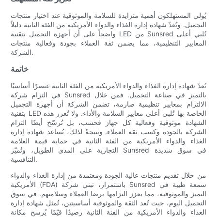
يُولي المستهلكون أهمية متزايدة للسلامة والموثوقية عند اختيار منتجات
التجميل. وتُعدّ شهادة إدارة الغذاء والدواء الأمريكية من الفئة الثانية دليلاً
واضحاً على أن أجهزة التجميل بتقنية LED من Sunsred تُلبي أعلى
المعايير التنظيمية، مما يضمن ثقة العملاء بجودة وفعالية منتجات
الشركة.
خاتمة
تُعدّ شهادة إدارة الغذاء والدواء الأمريكية من الفئة الثانية عنصرًا أساسيًا
في التزام شركة Sunsred بالتميز في صناعة التجميل. فمن خلال
الالتزام بمعايير تنظيمية صارمة، تضمن الشركة أن أجهزة التجميل
بتقنية LED الخاصة بها تُلبي أعلى معايير السلامة والأداء. ولا تُعزز هذه
الشهادة موثوقية وفعالية كل جهاز فحسب، بل تُرسّخ أيضًا التزام
الشركة بالجودة وكسب ثقة العملاء. ونتيجةً لذلك، تُساعد شهادة إدارة
الغذاء والدواء الأمريكية من الفئة الثانية في حماية قيمة العلامة
التجارية على المدى الطويل، وتُميّز Sunsred في سوق شديدة
التنافسية.
من خلال تقديم منتجات عالية الجودة ومعتمدة من إدارة الغذاء والدواء
الأمريكية (FDA) باستمرار، تبني شركة Sunsred سمعة طيبة في
التميز والموثوقية، مما يعزز التزامها برضا العملاء وسلامتهم. في سوق
التجميل اليوم، حيث تُعد الثقة والموثوقية أساسيتين، تُمثل شهادة إدارة
الغذاء والدواء الأمريكية من الفئة الثانية رصيدًا قيّمًا يُرسخ مكانة