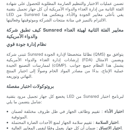
تضمن عمليات الاختبار والتنظيم الصارمة المطلوبة للحصول على شهادة
الفئة الثانية من إدارة الغذاء والدواء الأمريكية أن كل جهاز تجميل بتقنية
LED من Sunsred يفي بأعلى معايير الجودة والأداء. وينعكس هذا
الالتزام بالتميز في متانة منتجات الشركة وموثوقيتها وفعاليتها.
كيف تطبق شركة Sunsred معايير الفئة الثانية لهيئة الغذاء
والدواء الأمريكية
نظام إدارة جودة قوي
تتبنى شركة Sunsred نظامًا متخصصًا لإدارة الجودة (QMS) يتوافق مع
إرشادات إدارة الغذاء والدواء الأمريكية (FDA) ويضمن الامتثال
لممارسات التصنيع الجيدة (cGMP). يشمل هذا النظام جميع جوانب
عملية الإنتاج، بدءًا من مصادر المواد الخام وصولًا إلى اختبار المنتج
النهائي وتوزيعه.
بروتوكولات اختبار مفصلة
يخضع كل جهاز تجميل مزود بتقنية LED من Sunsred لبرنامج اختبار
شامل يتضمن ما يلي:
اختبار الأداء
: تقييم وظائف الجهاز في ظل ظروف مختلفة لضمان
الموثوقية.
: تقييم سلامة الجهاز لمنع الأحداث الضارة المحتملة.
اختبار السلامة
: ضمان أن كل جهاز يعمل وفقًا لنفس المعايير العالية.
اختبار الاتساق