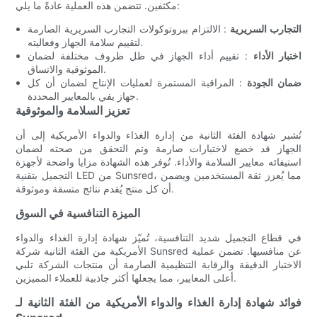
مكثفين. تتضمن هذه العملية عادةً ما يلي:
التجارب السريرية
: الالتزام ببروتوكولات التجارب السريرية الصارمة
لتقييم سلامة الجهاز وفعاليته.
اختبار الأداء
: تقييم أداء الجهاز في ظل ظروف مختلفة لضمان
الموثوقية والاتساق.
ضمان الجودة
: المراقبة المستمرة لعمليات الإنتاج لضمان أن كل
جهاز يفي بالمعايير المحددة.
تعزيز السلامة والموثوقية
تُشير شهادة الفئة الثانية من إدارة الغذاء والدواء الأمريكية إلى أن
الجهاز قد خضع لاختبارات صارمة وتم التحقق من صحته لضمان
استيفائه معايير السلامة والأداء. تُوفر هذه الشهادة مزايا واضحة لأجهزة
التجميل بتقنية LED من Sunsred، مما يُعزز ثقة المستخدمين ويضمن
أن كل منتج يُقدم نتائج متسقة وموثوقة.
الميزة التنافسية في السوق
في قطاع التجميل شديد التنافسية، تُميّز شهادة إدارة الغذاء والدواء
الأمريكية من الفئة الثانية شركة Sunsred عن منافسيها. تضمن عملية
الاختبار الدقيقة والرقابة التنظيمية الصارمة أن منتجات الشركة تلبي
أعلى المعايير، مما يجعلها أكثر جاذبية للعملاء المميزين.
فوائد شهادة إدارة الغذاء والدواء الأمريكية من الفئة الثانية لـ