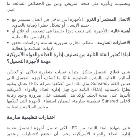
وتصميمه وتأثيره على صحة المريض. ومن بين الخصائص الشائعة ما
يلي:
الاتصال المستمر أو الغزو
: الأجهزة التي تدخل في اتصال مستمر مع
جسم الإنسان أو تشكل خطر الإصابة بالعدوى.
أهمية عالية
: الأجهزة التي تلعب دورًا حاسمًا في تشخيص أو علاج أو
الوقاية من حالة طبية.
الاختبارات الصارمة
: تتطلب تجارب سريرية شاملة ودراسات تحقق
لإثبات السلامة والفعالية.
لماذا تُعتبر الفئة الثانية من تصنيف إدارة الغذاء والدواء الأمريكية
مهمة لأجهزة التجميل؟
يتبنى قطاع التجميل بشكل متزايد تقنيات متطورة تحاكي أو تُحسّن
أساليب العناية بالبشرة التقليدية. غالبًا ما تُصنّف أجهزة التجميل التي
تعمل بتقنية LED، مثل تلك التي تُصنّعها شركة Sunsred، ضمن الفئة
الثانية من قِبل إدارة الغذاء والدواء الأمريكية (FDA) نظرًا لاحتمالية
تأثيرها على صحة الجلد. يُؤكد هذا التصنيف على ضرورة وجود رقابة
تنظيمية صارمة، لضمان استيفاء الأجهزة التي تُقدّمها Sunsred لأعلى
معايير السلامة والفعالية.
اختبارات تنظيمية صارمة
لكي تحصل أجهزة التجميل بتقنية LED على شهادة الفئة الثانية من
إدارة الغذاء والدواء الأمريكية، يجب أن تخضع لاختبارات وتحقق