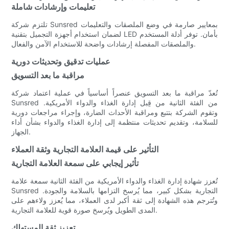
تعليمات وإرشادات شاملة
تلتزم شركة Sunsred بمعايير صارمة في وضع الملصقات والتعليمات
لضمان استخدام أجهزة التجميل بتقنية LED بأمان. توفر أدلة المستخدم
والملصقات المفصلة إرشادات واضحة للاستخدام الآمن والفعال.
عمليات تدقيق وتحديثات دورية
مراقبة ما بعد التسويق
تُعدّ مراقبة ما بعد التسويق عنصراً أساسياً في عملية اعتماد شركة
Sunsred من الفئة الثانية من قِبل إدارة الغذاء والدواء الأمريكية.
وتقوم الشركة بتتبع ومراقبة الأحداث الضارة، وإجراء مراجعات دورية
للسلامة، وتقديم تحديثات منتظمة إلى إدارة الغذاء والدواء بشأن أداء
الجهاز.
التأثير على قيمة العلامة التجارية وثقة العملاء
تأثير إيجابي على سمعة العلامة التجارية
تُعزز شهادة إدارة الغذاء والدواء الأمريكية من الفئة الثانية سمعة علامة
Sunsred التجارية بشكل كبير، مما يُرسخ التزامها بالسلامة والجودة.
وتُترجم هذه الشهادة إلى ثقة أكبر لدى العملاء، مما يُعزز ولاءهم على
المدى الطويل ويُرسخ صورة قوية للعلامة التجارية.
تعزيز ثقة المستهلك