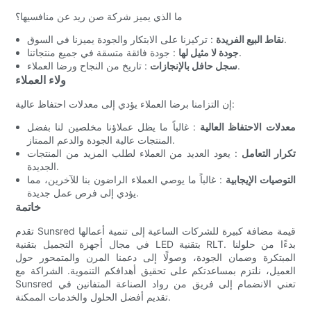
ما الذي يميز شركة صن ريد عن منافسيها؟
: تركيزنا على الابتكار والجودة يميزنا في السوق.
نقاط البيع الفريدة
: جودة فائقة متسقة في جميع منتجاتنا.
جودة لا مثيل لها
: تاريخ من النجاح ورضا العملاء.
سجل حافل بالإنجازات
ولاء العملاء
إن التزامنا برضا العملاء يؤدي إلى معدلات احتفاظ عالية:
معدلات الاحتفاظ العالية
: غالباً ما يظل عملاؤنا مخلصين لنا بفضل
المنتجات عالية الجودة والدعم الممتاز.
تكرار التعامل
: يعود العديد من العملاء لطلب المزيد من المنتجات
الجديدة.
التوصيات الإيجابية
: غالباً ما يوصي العملاء الراضون بنا للآخرين، مما
يؤدي إلى فرص عمل جديدة.
خاتمة
تقدم Sunsred قيمة مضافة كبيرة للشركات الساعية إلى تنمية أعمالها
في مجال أجهزة التجميل بتقنية LED بتقنية RLT. بدءًا من حلولنا
المبتكرة وضمان الجودة، وصولًا إلى دعمنا المرن والمتمحور حول
العميل، نلتزم بمساعدتكم على تحقيق أهدافكم التنموية. الشراكة مع
Sunsred تعني الانضمام إلى فريق من رواد الصناعة المتفانين في
تقديم أفضل الحلول والخدمات الممكنة.