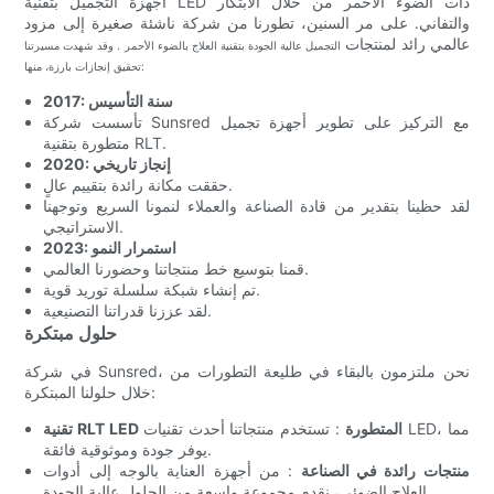
أجهزة التجميل بتقنية LED ذات الضوء الأحمر من خلال الابتكار
والتفاني. على مر السنين، تطورنا من شركة ناشئة صغيرة إلى مزود
عالمي رائد لمنتجات
التجميل عالية الجودة بتقنية العلاج بالضوء الأحمر
. وقد شهدت مسيرتنا
تحقيق إنجازات بارزة، منها:
2017: سنة التأسيس
تأسست شركة Sunsred مع التركيز على تطوير أجهزة تجميل
متطورة بتقنية RLT.
2020: إنجاز تاريخي
حققت مكانة رائدة بتقييم عالٍ.
لقد حظينا بتقدير من قادة الصناعة والعملاء لنمونا السريع وتوجهنا
الاستراتيجي.
2023: استمرار النمو
قمنا بتوسيع خط منتجاتنا وحضورنا العالمي.
تم إنشاء شبكة سلسلة توريد قوية.
لقد عززنا قدراتنا التصنيعية.
حلول مبتكرة
في شركة Sunsred، نحن ملتزمون بالبقاء في طليعة التطورات من
خلال حلولنا المبتكرة:
تقنية RLT LED المتطورة
: تستخدم منتجاتنا أحدث تقنيات LED، مما
يوفر جودة وموثوقية فائقة.
منتجات رائدة في الصناعة
: من أجهزة العناية بالوجه إلى أدوات
العلاج الضوئي، نقدم مجموعة واسعة من الحلول عالية الجودة.