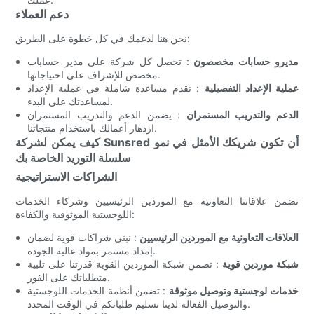
دعم العملاء
نحن هنا لدعمك في كل خطوة على الطريق:
مديرو حسابات مخصصون
: تحصل كل شركة على مدير حسابات
مخصص للإشراف على احتياجاتها.
عملية الإعداد التفصيلية
: نقدم مساعدة شاملة في عملية الإعداد
لمساعدتك على البدء.
الدعم والتدريب المستمران
: يضمن الدعم والتدريب المستمران
ازدهار أعمالك باستخدام منتجاتنا.
كيف يمكن لشركة Sunsred أن تكون شريكك الأمثل في نمو
سلسلة التوريد الخاصة بك
الشراكات الاستراتيجية
تضمن علاقاتنا التعاونية مع الموردين الرئيسيين وشركاء الخدمات
اللوجستية الموثوقية والكفاءة:
العلاقات التعاونية مع الموردين الرئيسيين
: نبني شراكات قوية لضمان
إمداد مستمر بمواد عالية الجودة.
شبكة موردين قوية
: تضمن شبكة الموردين القوية قدرتنا على تلبية
متطلباتك على الفور.
خدمات لوجستية وتوصيل موثوقة
: تضمن أنظمة الخدمات اللوجستية
والتوصيل الفعالة لدينا تسليم طلباتكم في الوقت المحدد.