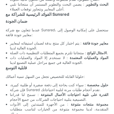
البحث والتطوير
: يضمن البحث والتطوير المستمر أن منتجاتنا تلبي
أعلى المعايير وتتجاوز توقعات العملاء.
الفوائد الرئيسية للشراكة مع Sunsred
ضمان الجودة
عندما تتعاون مع شركة Sunsred، ستحصل على إمكانية الوصول إلى
معايير جودة فائقة:
معايير جودة فائقة
: يتم اختبار كل منتج بدقة لضمان استيفائه لمعايير
الجودة العالية لدينا.
: منتجاتنا تلتزم بجميع المتطلبات التنظيمية ذات الصلة.
الامتثال للوائح
المواد والعمليات المعتمدة
: لا نستخدم إلا المواد والعمليات ذات
الجودة العالية في جميع مراحل عملية التصنيع لدينا.
قابلية التوسع
حلولنا القابلة للتخصيص تجعل من السهل تنمية أعمالك:
حلول مخصصة
: سواء كنت بحاجة إلى دفعة صغيرة أو طلبية كبيرة،
فإن شركة Sunsred تقدم أحجام طلبات مرنة لتلبية احتياجاتك.
القدرة على تلبية احتياجات الأعمال المتنوعة
: تسمح لنا قدراتنا
التصنيعية بتلبية احتياجات الشركات من جميع الأحجام.
مجموعة منتجات متنوعة
: من الأجهزة للمبتدئين إلى الأدوات
المتقدمة، لدينا مجموعة متنوعة من الخيارات لتناسب متطلبات
عملك.