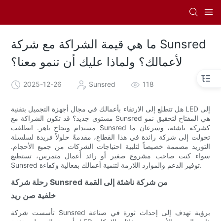
ما هي قيمة الشراكة مع شركة Sunsred
لأعمالك؟ ولماذا عليك أن تنمو معنا؟
2025-12-26
Sunsred
118
هل تتطلع إلى الارتقاء بأعمالك في مجال أجهزة التجميل بتقنية LED إلى
مستوى جديد؟ قد تكون الشراكة مع Sunsred هي المفتاح لتحقيق نمو
مستدام ونجاح باهر. انطلقت Sunsred كشركة ناشئة، وسرعان ما
تحولت إلى شركة رائدة في هذا القطاع، مقدمةً حلولاً فريدة لسلسلة
التوريد مصممة خصيصاً لتلبية احتياجات الشركات من جميع الأحجام.
سواء كنت صاحب مشروع صغير أو رائد أعمال متمرس، تستطيع
Sunsred توفير الدعم والموارد اللازمة لتنمية أعمالك بفعالية وكفاءة.
رحلة شركة Sunsred من شركة ناشئة إلى القمة
خلفية صن ريد
تأسست شركة Sunsred برؤية تهدف إلى إحداث ثورة في صناعة