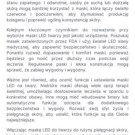
stanu zapalnego. I odwrotnie, osoby ze suchą lub dojrzałą
skórą mogą bardziej korzystać z maski, która łączy światło
czerwone i podczerwieni, aby stymulować produkcję
kolagenu i poprawić ogólną konsystencję skóry.
Kolejnym kluczowym czynnikiem do rozważenia przy
wyborze maski LED twarzy jest jakość urządzenia. Poszukaj
masek zatwierdzonych przez FDA i użyj świateł LED klasy
medycznej, aby zapewnić bezpieczeństwo i skuteczność.
Ponadto rozważ dopasowanie i komfort maski, ponieważ
będziesz go nosić przez dłuższy czas podczas sesji
leczenia. Regulowane paski i lekka konstrukcja mogą
sprawić, że zabieg wygodny i wygodny.
Ważne jest również, aby ocenić funkcje i ustawienia maski
LED na twarz. Niektóre maski oferują wiele opcji terapii
świetlnej, umożliwiając dostosowanie leczenia w oparciu o
konkretne obawy. Inne mogą mieć wbudowane timery lub
automatyczne funkcje odcięcia dla dodatkowego
bezpieczeństwa i wygody. Rozważ swój styl życia i
pielęgnację skóry, aby ustalić, które funkcje są dla Ciebie
najważniejsze.
Włączając maskę LED do twarzy do rutyny pielęgnacji skóry,