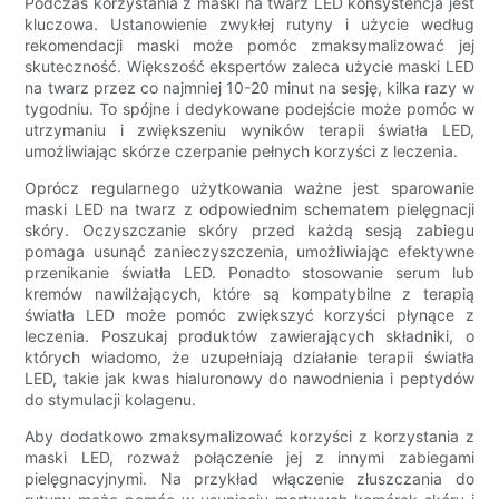
Podczas korzystania z maski na twarz LED konsystencja jest
kluczowa. Ustanowienie zwykłej rutyny i użycie według
rekomendacji maski może pomóc zmaksymalizować jej
skuteczność. Większość ekspertów zaleca użycie maski LED
na twarz przez co najmniej 10-20 minut na sesję, kilka razy w
tygodniu. To spójne i dedykowane podejście może pomóc w
utrzymaniu i zwiększeniu wyników terapii światła LED,
umożliwiając skórze czerpanie pełnych korzyści z leczenia.
Oprócz regularnego użytkowania ważne jest sparowanie
maski LED na twarz z odpowiednim schematem pielęgnacji
skóry. Oczyszczanie skóry przed każdą sesją zabiegu
pomaga usunąć zanieczyszczenia, umożliwiając efektywne
przenikanie światła LED. Ponadto stosowanie serum lub
kremów nawilżających, które są kompatybilne z terapią
światła LED może pomóc zwiększyć korzyści płynące z
leczenia. Poszukaj produktów zawierających składniki, o
których wiadomo, że uzupełniają działanie terapii światła
LED, takie jak kwas hialuronowy do nawodnienia i peptydów
do stymulacji kolagenu.
Aby dodatkowo zmaksymalizować korzyści z korzystania z
maski LED, rozważ połączenie jej z innymi zabiegami
pielęgnacyjnymi. Na przykład włączenie złuszczania do