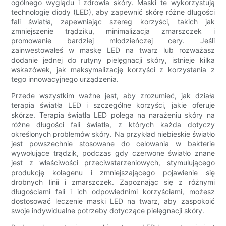
ogólnego wyglądu i zdrowia skóry. Maski te wykorzystują
technologię diody (LED), aby zapewnić skórę różne długości
fali światła, zapewniając szereg korzyści, takich jak
zmniejszenie trądziku, minimalizacja zmarszczek i
promowanie bardziej młodzieńczej cery. Jeśli
zainwestowałeś w maskę LED na twarz lub rozważasz
dodanie jednej do rutyny pielęgnacji skóry, istnieje kilka
wskazówek, jak maksymalizację korzyści z korzystania z
tego innowacyjnego urządzenia.
Przede wszystkim ważne jest, aby zrozumieć, jak działa
terapia światła LED i szczególne korzyści, jakie oferuje
skórze. Terapia światła LED polega na narażeniu skóry na
różne długości fali światła, z których każda dotyczy
określonych problemów skóry. Na przykład niebieskie światło
jest powszechnie stosowane do celowania w bakterie
wywołujące trądzik, podczas gdy czerwone światło znane
jest z właściwości przeciwstarzeniowych, stymulującego
produkcję kolagenu i zmniejszającego pojawienie się
drobnych linii i zmarszczek. Zapoznając się z różnymi
długościami fali i ich odpowiednimi korzyściami, możesz
dostosować leczenie maski LED na twarz, aby zaspokoić
swoje indywidualne potrzeby dotyczące pielęgnacji skóry.