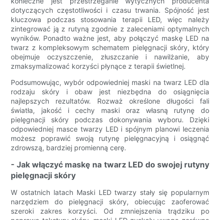
konieczne jest przestrzeganie wytycznych producenta
dotyczących częstotliwości i czasu trwania. Spójność jest
kluczowa podczas stosowania terapii LED, więc należy
zintegrować ją z rutyną zgodnie z zaleceniami optymalnych
wyników. Ponadto ważne jest, aby połączyć maskę LED na
twarz z kompleksowym schematem pielęgnacji skóry, który
obejmuje oczyszczenie, złuszczanie i nawilżanie, aby
zmaksymalizować korzyści płynące z terapii świetlnej.
Podsumowując, wybór odpowiedniej maski na twarz LED dla
rodzaju skóry i obaw jest niezbędna do osiągnięcia
najlepszych rezultatów. Rozważ określone długości fali
światła, jakość i cechy maski oraz własną rutynę do
pielęgnacji skóry podczas dokonywania wyboru. Dzięki
odpowiedniej masce twarzy LED i spójnym planowi leczenia
możesz poprawić swoją rutynę pielęgnacyjną i osiągnąć
zdrowszą, bardziej promienną cerę.
- Jak włączyć maskę na twarz LED do swojej rutyny
pielęgnacji skóry
W ostatnich latach Maski LED twarzy stały się popularnym
narzędziem do pielęgnacji skóry, obiecując zaoferować
szeroki zakres korzyści. Od zmniejszenia trądziku po