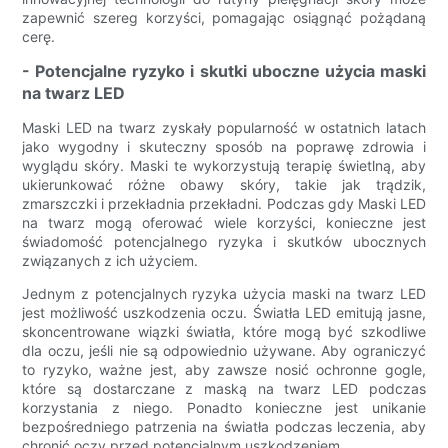
zapewnić szereg korzyści, pomagając osiągnąć pożądaną
cerę.
- Potencjalne ryzyko i skutki uboczne użycia maski
na twarz LED
Maski LED na twarz zyskały popularność w ostatnich latach
jako wygodny i skuteczny sposób na poprawę zdrowia i
wyglądu skóry. Maski te wykorzystują terapię świetlną, aby
ukierunkować różne obawy skóry, takie jak trądzik,
zmarszczki i przekładnia przekładni. Podczas gdy Maski LED
na twarz mogą oferować wiele korzyści, konieczne jest
świadomość potencjalnego ryzyka i skutków ubocznych
związanych z ich użyciem.
Jednym z potencjalnych ryzyka użycia maski na twarz LED
jest możliwość uszkodzenia oczu. Światła LED emitują jasne,
skoncentrowane wiązki światła, które mogą być szkodliwe
dla oczu, jeśli nie są odpowiednio używane. Aby ograniczyć
to ryzyko, ważne jest, aby zawsze nosić ochronne gogle,
które są dostarczane z maską na twarz LED podczas
korzystania z niego. Ponadto konieczne jest unikanie
bezpośredniego patrzenia na światła podczas leczenia, aby
chronić oczy przed potencjalnym uszkodzeniem.