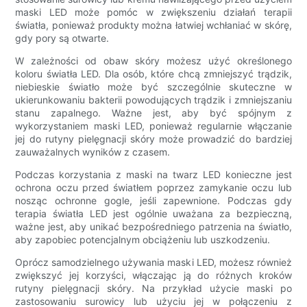
maski LED może pomóc w zwiększeniu działań terapii
światła, ponieważ produkty można łatwiej wchłaniać w skórę,
gdy pory są otwarte.
W zależności od obaw skóry możesz użyć określonego
koloru światła LED. Dla osób, które chcą zmniejszyć trądzik,
niebieskie światło może być szczególnie skuteczne w
ukierunkowaniu bakterii powodujących trądzik i zmniejszaniu
stanu zapalnego. Ważne jest, aby być spójnym z
wykorzystaniem maski LED, ponieważ regularnie włączanie
jej do rutyny pielęgnacji skóry może prowadzić do bardziej
zauważalnych wyników z czasem.
Podczas korzystania z maski na twarz LED konieczne jest
ochrona oczu przed światłem poprzez zamykanie oczu lub
nosząc ochronne gogle, jeśli zapewnione. Podczas gdy
terapia światła LED jest ogólnie uważana za bezpieczną,
ważne jest, aby unikać bezpośredniego patrzenia na światło,
aby zapobiec potencjalnym obciążeniu lub uszkodzeniu.
Oprócz samodzielnego używania maski LED, możesz również
zwiększyć jej korzyści, włączając ją do różnych kroków
rutyny pielęgnacji skóry. Na przykład użycie maski po
zastosowaniu surowicy lub użyciu jej w połączeniu z