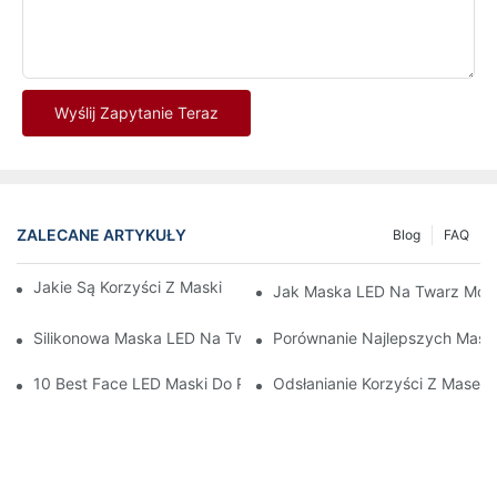
Wyślij Zapytanie Teraz
ZALECANE ARTYKUŁY
Blog
FAQ
Jakie Są Korzyści Z Maski LED? Kompletny Przewodnik
Jak Maska ​​LED Na Twarz Moż
Silikonowa Maska LED Na Twarz: Komfort I Skuteczność Terapii
Porównanie Najlepszych Mase
10 Best Face LED Maski Do Przekształcenia Rutyny Pielęgnacji
Odsłanianie Korzyści Z Masek