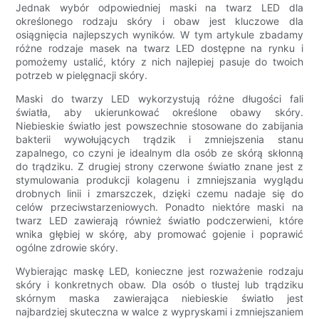
Jednak wybór odpowiedniej maski na twarz LED dla
określonego rodzaju skóry i obaw jest kluczowe dla
osiągnięcia najlepszych wyników. W tym artykule zbadamy
różne rodzaje masek na twarz LED dostępne na rynku i
pomożemy ustalić, który z nich najlepiej pasuje do twoich
potrzeb w pielęgnacji skóry.
Maski do twarzy LED wykorzystują różne długości fali
światła, aby ukierunkować określone obawy skóry.
Niebieskie światło jest powszechnie stosowane do zabijania
bakterii wywołujących trądzik i zmniejszenia stanu
zapalnego, co czyni je idealnym dla osób ze skórą skłonną
do trądziku. Z drugiej strony czerwone światło znane jest z
stymulowania produkcji kolagenu i zmniejszania wyglądu
drobnych linii i zmarszczek, dzięki czemu nadaje się do
celów przeciwstarzeniowych. Ponadto niektóre maski na
twarz LED zawierają również światło podczerwieni, które
wnika głębiej w skórę, aby promować gojenie i poprawić
ogólne zdrowie skóry.
Wybierając maskę LED, konieczne jest rozważenie rodzaju
skóry i konkretnych obaw. Dla osób o tłustej lub trądziku
skórnym maska ​​zawierająca niebieskie światło jest
najbardziej skuteczna w walce z wypryskami i zmniejszaniem