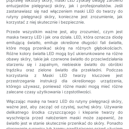
poprawę tekstury skóry, maski LED zyskały uwagę zarówno
entuzjastów pielęgnacji skóry, jak i profesjonalistów. Jeśli
zastanawiasz się nad włączeniem maski LED do twarzy do
rutyny pielęgnacji skóry, konieczne jest zrozumienie, jak
korzystać z niej skutecznie i bezpiecznie.
Przede wszystkim ważne jest, aby zrozumieć, czym jest
maska ​​twarzy LED i jak ona działa. LED, która oznacza diodę
emitującą światło, emituje określone długości fali światła,
które mogą przenikać skórę na różnych głębokościach.
Różne kolory światła LED mogą być ukierunkowane na różne
obawy skóry, takie jak czerwone światło do przeciwdziałania
starzeniu się i zapalnym, niebieskie światło do obróbki
trądziku oraz zielone światło dla przekładni. Podczas
korzystania z Maski LED twarzy kluczowe jest
przestrzeganie instrukcji dla określonego urządzenia,
którego używasz, ponieważ różne maski mogą mieć różne
zalecane czasy użytkowania i częstotliwości.
Włączając maskę na twarz LED do rutyny pielęgnacji skóry,
ważne jest, aby zacząć od czystej, suchej skóry. Używanie
delikatnego środka czyszczącego i klepanie twarzy do
wyschnięcia przed nałożeniem maski może zapewnić, że
światło jest w stanie skutecznie przenikać do skóry. Ponadto
stosowanie surowicy lub kremu nawilżającego przed użyciem