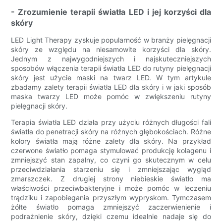
- Zrozumienie terapii światła LED i jej korzyści dla
skóry
LED Light Therapy zyskuje popularność w branży pielęgnacji
skóry ze względu na niesamowite korzyści dla skóry.
Jednym z najwygodniejszych i najskuteczniejszych
sposobów włączenia terapii światła LED do rutyny pielęgnacji
skóry jest użycie maski na twarz LED. W tym artykule
zbadamy zalety terapii światła LED dla skóry i w jaki sposób
maska ​​twarzy LED może pomóc w zwiększeniu rutyny
pielęgnacji skóry.
Terapia światła LED działa przy użyciu różnych długości fali
światła do penetracji skóry na różnych głębokościach. Różne
kolory światła mają różne zalety dla skóry. Na przykład
czerwone światło pomaga stymulować produkcję kolagenu i
zmniejszyć stan zapalny, co czyni go skutecznym w celu
przeciwdziałania starzeniu się i zmniejszając wygląd
zmarszczek. Z drugiej strony niebieskie światło ma
właściwości przeciwbakteryjne i może pomóc w leczeniu
trądziku i zapobiegania przyszłym wypryskom. Tymczasem
żółte światło pomaga zmniejszyć zaczerwienienie i
podrażnienie skóry, dzięki czemu idealnie nadaje się do