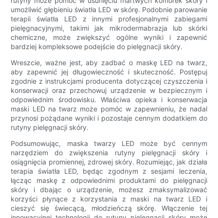
rutyny może pomóc w usunięciu martwych komórek skóry i
umożliwić głębieniu światła LED w skórę. Podobnie parowanie
terapii światła LED z innymi profesjonalnymi zabiegami
pielęgnacyjnymi, takimi jak mikrodermabrazja lub skórki
chemiczne, może zwiększyć ogólne wyniki i zapewnić
bardziej kompleksowe podejście do pielęgnacji skóry.
Wreszcie, ważne jest, aby zadbać o maskę LED na twarz,
aby zapewnić jej długowieczność i skuteczność. Postępuj
zgodnie z instrukcjami producenta dotyczącej czyszczenia i
konserwacji oraz przechowuj urządzenie w bezpiecznym i
odpowiednim środowisku. Właściwa opieka i konserwacja
maski LED na twarz może pomóc w zapewnieniu, że nadal
przynosi pożądane wyniki i pozostaje cennym dodatkiem do
rutyny pielęgnacji skóry.
Podsumowując, maska ​​twarzy LED może być cennym
narzędziem do zwiększenia rutyny pielęgnacji skóry i
osiągnięcia promiennej, zdrowej skóry. Rozumiejąc, jak działa
terapia światła LED, będąc zgodnym z sesjami leczenia,
łącząc maskę z odpowiednimi produktami do pielęgnacji
skóry i dbając o urządzenie, możesz zmaksymalizować
korzyści płynące z korzystania z maski na twarz LED i
cieszyć się świecącą, młodzieńczą skórę. Włączenie tej
innowacyjnej technologii do rutyny pielęgnacji skóry może