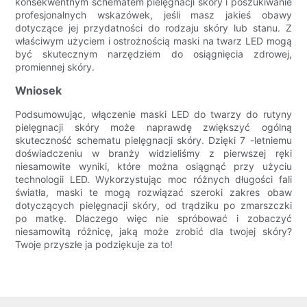
konsekwentnym schematem pielęgnacji skóry i poszukiwanie
profesjonalnych wskazówek, jeśli masz jakieś obawy
dotyczące jej przydatności do rodzaju skóry lub stanu. Z
właściwym użyciem i ostrożnością maski na twarz LED mogą
być skutecznym narzędziem do osiągnięcia zdrowej,
promiennej skóry.
Wniosek
Podsumowując, włączenie maski LED do twarzy do rutyny
pielęgnacji skóry może naprawdę zwiększyć ogólną
skuteczność schematu pielęgnacji skóry. Dzięki 7 -letniemu
doświadczeniu w branży widzieliśmy z pierwszej ręki
niesamowite wyniki, które można osiągnąć przy użyciu
technologii LED. Wykorzystując moc różnych długości fali
światła, maski te mogą rozwiązać szeroki zakres obaw
dotyczących pielęgnacji skóry, od trądziku po zmarszczki
po matkę. Dlaczego więc nie spróbować i zobaczyć
niesamowitą różnicę, jaką może zrobić dla twojej skóry?
Twoje przyszłe ja podziękuje za to!