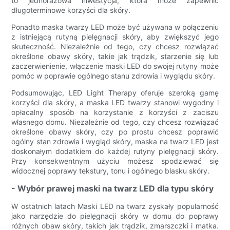
to jednorazowa inwestycja, która może zapewnić
długoterminowe korzyści dla skóry.
Ponadto maska ​​twarzy LED może być używana w połączeniu
z istniejącą rutyną pielęgnacji skóry, aby zwiększyć jego
skuteczność. Niezależnie od tego, czy chcesz rozwiązać
określone obawy skóry, takie jak trądzik, starzenie się lub
zaczerwienienie, włączenie maski LED do swojej rutyny może
pomóc w poprawie ogólnego stanu zdrowia i wyglądu skóry.
Podsumowując, LED Light Therapy oferuje szeroką gamę
korzyści dla skóry, a maska ​​LED twarzy stanowi wygodny i
opłacalny sposób na korzystanie z korzyści z zaciszu
własnego domu. Niezależnie od tego, czy chcesz rozwiązać
określone obawy skóry, czy po prostu chcesz poprawić
ogólny stan zdrowia i wygląd skóry, maska ​​na twarz LED jest
doskonałym dodatkiem do każdej rutyny pielęgnacji skóry.
Przy konsekwentnym użyciu możesz spodziewać się
widocznej poprawy tekstury, tonu i ogólnego blasku skóry.
- Wybór prawej maski na twarz LED dla typu skóry
W ostatnich latach Maski LED na twarz zyskały popularność
jako narzędzie do pielęgnacji skóry w domu do poprawy
różnych obaw skóry, takich jak trądzik, zmarszczki i matka.