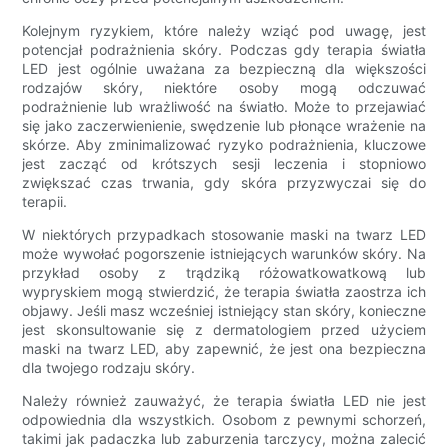
Kolejnym ryzykiem, które należy wziąć pod uwagę, jest
potencjał podrażnienia skóry. Podczas gdy terapia światła
LED jest ogólnie uważana za bezpieczną dla większości
rodzajów skóry, niektóre osoby mogą odczuwać
podrażnienie lub wrażliwość na światło. Może to przejawiać
się jako zaczerwienienie, swędzenie lub płonące wrażenie na
skórze. Aby zminimalizować ryzyko podrażnienia, kluczowe
jest zacząć od krótszych sesji leczenia i stopniowo
zwiększać czas trwania, gdy skóra przyzwyczai się do
terapii.
W niektórych przypadkach stosowanie maski na twarz LED
może wywołać pogorszenie istniejących warunków skóry. Na
przykład osoby z trądziką różowatkowatkową lub
wypryskiem mogą stwierdzić, że terapia światła zaostrza ich
objawy. Jeśli masz wcześniej istniejący stan skóry, konieczne
jest skonsultowanie się z dermatologiem przed użyciem
maski na twarz LED, aby zapewnić, że jest ona bezpieczna
dla twojego rodzaju skóry.
Należy również zauważyć, że terapia światła LED nie jest
odpowiednia dla wszystkich. Osobom z pewnymi schorzeń,
takimi jak padaczka lub zaburzenia tarczycy, można zalecić