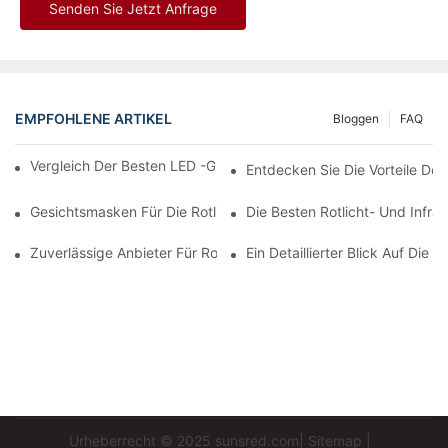
Senden Sie Jetzt Anfrage
EMPFOHLENE ARTIKEL
Bloggen
FAQ
Vergleich Der Besten LED -Gesichtsmasken Auf Dem Markt
Entdecken Sie Die Vorteile De
Gesichtsmasken Für Die Rotlichttherapie: Ein Umfassender Über
Die Besten Rotlicht- Und Infr
Zuverlässige Anbieter Für Rotlichttherapie Finden, Die Ihren Be
Ein Detaillierter Blick Auf Die 
Urheberrecht © 2025
sunsred.com
|
Sitemap
|