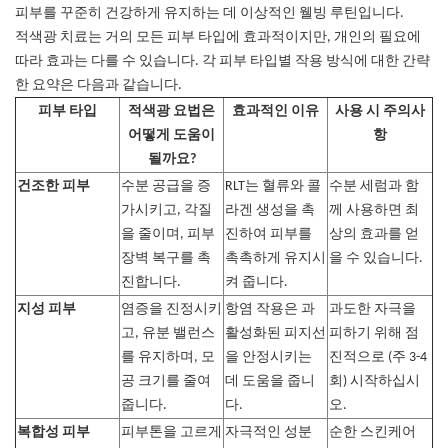
피부를 꾸준히 건강하게 유지하는 데 이상적인 웰빙 루틴입니다.
적색광 치료는 거의 모든 피부 타입에 효과적이지만, 개인의 필요에
따라 효과는 다를 수 있습니다. 각 피부 타입별 작용 방식에 대한 간략
한 요약은 다음과 같습니다.
피부 타입
적색광 요법은
효과적인 이유
사용 시 주의사
어떻게 도움이
항
될까요?
건조한 피부
수분 공급을 증
RLT는 혈류와 콜
수분 세럼과 함
가시키고, 각질
라겐 생성을 촉
께 사용하면 최
을 줄이며, 피부
진하여 피부를
상의 효과를 얻
장벽 복구를 촉
촉촉하게 유지시
을 수 있습니다.
진합니다.
켜 줍니다.
지성 피부
염증을 진정시키
항염 작용은 과
과도한 자극을
고, 유분 밸런스
활성화된 피지선
피하기 위해 점
를 유지하며, 모
을 안정시키는
진적으로 (주 3-4
공 크기를 줄여
데 도움을 줍니
회) 시작하십시
줍니다.
다.
오.
복합성 피부
피부톤을 고르게
자극적인 성분
순한 스킨케어