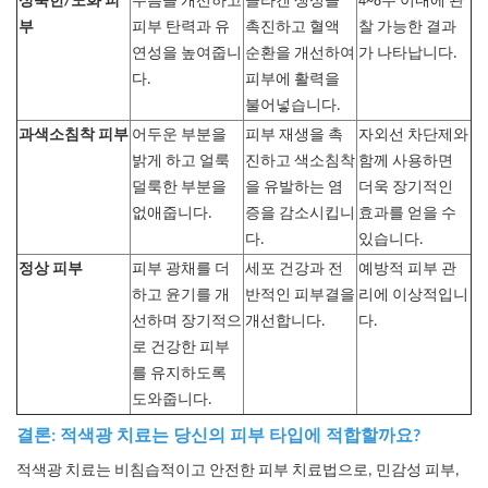
성숙한/노화 피
주름을 개선하고
콜라겐 생성을
4~8주 이내에 관
부
피부 탄력과 유
촉진하고 혈액
찰 가능한 결과
연성을 높여줍니
순환을 개선하여
가 나타납니다.
다.
피부에 활력을
불어넣습니다.
과색소침착 피부
어두운 부분을
피부 재생을 촉
자외선 차단제와
밝게 하고 얼룩
진하고 색소침착
함께 사용하면
덜룩한 부분을
을 유발하는 염
더욱 장기적인
없애줍니다.
증을 감소시킵니
효과를 얻을 수
다.
있습니다.
정상 피부
피부 광채를 더
세포 건강과 전
예방적 피부 관
하고 윤기를 개
반적인 피부결을
리에 이상적입니
선하며 장기적으
개선합니다.
다.
로 건강한 피부
를 유지하도록
도와줍니다.
결론: 적색광 치료는 당신의 피부 타입에 적합할까요?
적색광 치료는 비침습적이고 안전한 피부 치료법으로, 민감성 피부,