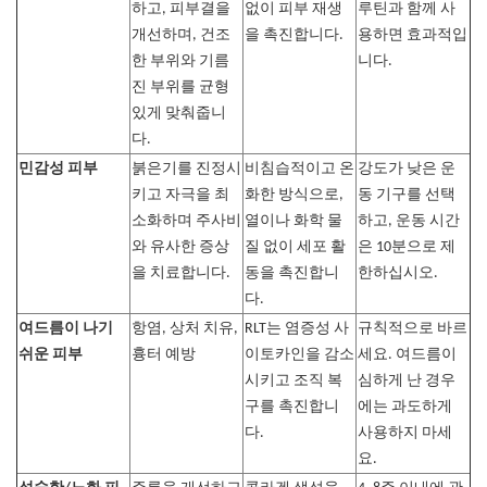
하고, 피부결을
없이 피부 재생
루틴과 함께 사
개선하며, 건조
을 촉진합니다.
용하면 효과적입
한 부위와 기름
니다.
진 부위를 균형
있게 맞춰줍니
다.
민감성 피부
붉은기를 진정시
비침습적이고 온
강도가 낮은 운
키고 자극을 최
화한 방식으로,
동 기구를 선택
소화하며 주사비
열이나 화학 물
하고, 운동 시간
와 유사한 증상
질 없이 세포 활
은 10분으로 제
을 치료합니다.
동을 촉진합니
한하십시오.
다.
여드름이 나기
항염, 상처 치유,
RLT는 염증성 사
규칙적으로 바르
쉬운 피부
흉터 예방
이토카인을 감소
세요. 여드름이
시키고 조직 복
심하게 난 경우
구를 촉진합니
에는 과도하게
다.
사용하지 마세
요.