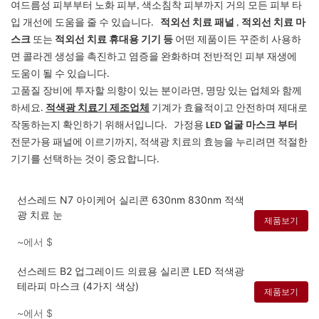
여드름성 피부부터 노화 피부, 색소침착 피부까지 거의 모든 피부 타
입 개선에 도움을 줄 수 있습니다.
적외선 치료 패널
,
적외선 치료 마
스크
또는
적외선 치료 휴대용 기기 등
어떤 제품이든
꾸준히 사용하
면 콜라겐 생성을 촉진하고 염증을 완화하며 전반적인 피부 재생에
도움이 될 수 있습니다.
고품질 장비에 투자할 의향이 있는 분이라면, 명망 있는 업체와 함께
하세요.
적색광 치료기 제조업체
기계가 효율적이고 안전하며 제대로
작동하는지 확인하기 위해서입니다.
가정용
LED 얼굴 마스크
부터
전문가용 패널에 이르기까지, 적색광 치료의 효능을 누리려면 적절한
기기를 선택하는 것이 중요합니다.
선스레드 N7 아이케어 실리콘 630nm 830nm 적색
광 치료 눈
제품보기
~에서
$
선스레드 B2 업그레이드 의료용 실리콘 LED 적색광
테라피 마스크 (4가지 색상)
제품보기
~에서
$