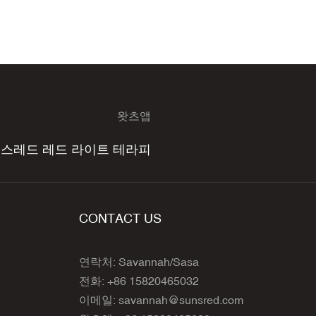
왓츠앱
선스레드 레드 라이트 테라피
CONTACT US
연락처: Savannah/Sasa
전화: +86 15820465032
이메일:
savannah@sunsred.com