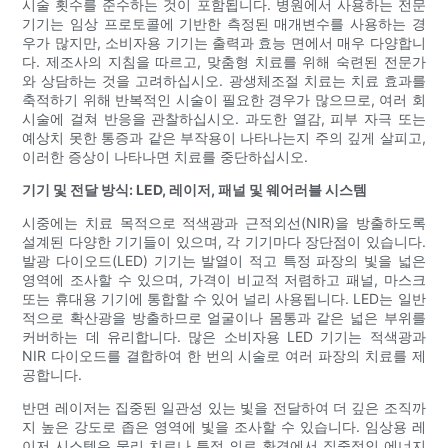
시술 횟수를 준수하는 것이 포함됩니다. 병원에서 사용하는 전문
기기는 임상 프로토콜에 기반한 측정된 매개변수를 사용하는 경
우가 많지만, 소비자용 기기는 출력과 효능 면에서 매우 다양합니
다. 제조사의 지침을 따르고, 맞춤형 치료를 위해 숙련된 전문가
와 상담하는 것을 고려하십시오. 광생체조절 치료는 치료 효과를
축적하기 위해 반복적인 시술이 필요한 경우가 많으므로, 여러 회
시술에 걸쳐 반응을 관찰하십시오. 과도한 열감, 피부 자극 또는
예상치 못한 통증과 같은 부작용이 나타나는지 주의 깊게 살피고,
이러한 증상이 나타나면 치료를 중단하십시오.
기기 및 전달 방식: LED, 레이저, 패널 및 웨어러블 시스템
시중에는 치료 목적으로 적색광과 근적외선(NIR)을 방출하도록
설계된 다양한 기기들이 있으며, 각 기기마다 장단점이 있습니다.
발광 다이오드(LED) 기기는 발열이 적고 특정 파장의 빛을 넓은
영역에 조사할 수 있으며, 가격이 비교적 저렴하고 패널, 마스크
또는 휴대용 기기에 통합할 수 있어 널리 사용됩니다. LED는 일반
적으로 확산광을 방출하므로 얼굴이나 몸통과 같은 넓은 부위를
커버하는 데 유리합니다. 많은 소비자용 LED 기기는 적색광과
NIR 다이오드를 결합하여 한 번의 시술로 여러 파장의 치료를 제
공합니다.
반면 레이저는 집중된 일관성 있는 빛을 전달하여 더 깊은 조직까
지 높은 강도로 좁은 영역에 빛을 조사할 수 있습니다. 임상용 레
이저 시스템은 물리 치료나 특정 의료 환경에서 집중적인 에너지