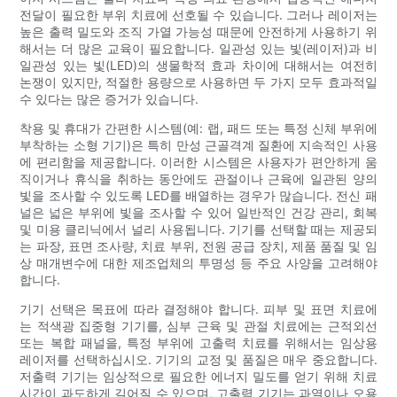
전달이 필요한 부위 치료에 선호될 수 있습니다. 그러나 레이저는
높은 출력 밀도와 조직 가열 가능성 때문에 안전하게 사용하기 위
해서는 더 많은 교육이 필요합니다. 일관성 있는 빛(레이저)과 비
일관성 있는 빛(LED)의 생물학적 효과 차이에 대해서는 여전히
논쟁이 있지만, 적절한 용량으로 사용하면 두 가지 모두 효과적일
수 있다는 많은 증거가 있습니다.
착용 및 휴대가 간편한 시스템(예: 랩, 패드 또는 특정 신체 부위에
부착하는 소형 기기)은 특히 만성 근골격계 질환에 지속적인 사용
에 편리함을 제공합니다. 이러한 시스템은 사용자가 편안하게 움
직이거나 휴식을 취하는 동안에도 관절이나 근육에 일관된 양의
빛을 조사할 수 있도록 LED를 배열하는 경우가 많습니다. 전신 패
널은 넓은 부위에 빛을 조사할 수 있어 일반적인 건강 관리, 회복
및 미용 클리닉에서 널리 사용됩니다. 기기를 선택할 때는 제공되
는 파장, 표면 조사량, 치료 부위, 전원 공급 장치, 제품 품질 및 임
상 매개변수에 대한 제조업체의 투명성 등 주요 사양을 고려해야
합니다.
기기 선택은 목표에 따라 결정해야 합니다. 피부 및 표면 치료에
는 적색광 집중형 기기를, 심부 근육 및 관절 치료에는 근적외선
또는 복합 패널을, 특정 부위에 고출력 치료를 위해서는 임상용
레이저를 선택하십시오. 기기의 교정 및 품질은 매우 중요합니다.
저출력 기기는 임상적으로 필요한 에너지 밀도를 얻기 위해 치료
시간이 과도하게 길어질 수 있으며, 고출력 기기는 과열이나 오용