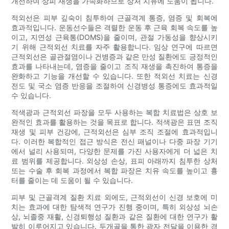
개선하여 상피 재생을 가속화하므로 상처 치유에 도움이 됩니다.
적외선은 피부 깊숙이 침투하여 근골격계 통증, 염증 및 회복에
효과적입니다. 운동선수들은 격렬한 운동 후 근육 회복 속도를 높
이고, 지연성 근육통(DOMS)을 줄이며, 관절 가동성을 향상시키
기 위해 근적외선 치료를 자주 활용합니다. 임상 연구에 따르면
근적외선은 골관절염이나 건병증과 같은 만성 질환에도 긍정적인
효과를 나타내는데, 염증을 줄이고 조직 재생을 촉진하여 통증을
완화하고 기능을 개선할 수 있습니다. 또한 적외선 치료는 신경
전도 및 국소 염증 반응을 조절하여 신경병성 통증에도 효과적일
수 있습니다.
적색광과 근적외선 파장을 모두 사용하는 복합 치료법은 상호 보
완적인 효과를 활용하는 것을 목표로 합니다. 적색광은 표면 조직
재생 및 피부 건강에, 근적외선은 심부 조직 조절에 효과적입니
다. 이러한 복합적인 접근 방식은 전신 패널이나 다중 파장 기기
에서 널리 사용되며, 다양한 문제를 가진 사용자에게 더 넓은 치
료 범위를 제공합니다. 외상성 손상, 표피 아래까지 침투한 상처
또는 수술 후 회복 과정에서 복합 파장은 치유 속도를 높이고 흉
터를 줄이는 데 도움이 될 수 있습니다.
피부 및 근골격계 질환 치료 외에도, 근적외선이 신경 보호에 미
치는 효과에 대한 탐색적 연구가 진행 중이며, 특히 외상성 뇌손
상, 뇌졸중 재활, 신경퇴행성 질환과 같은 질환에 대한 연구가 활
발히 이루어지고 있습니다. 두개골을 통한 광자 전달을 이용한 경