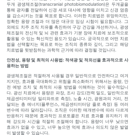
두개 광생체조절(transcranial photobiomodulation)은 두개골을
통해 광자를 전달하여 신경 세포 대사에 영향을 미치고 신경 염증
을 감소시키는 것을 목표로 합니다. 이러한 치료법은 유망하지만,
정확한 용량 조절과 더 많은 대규모 임상 시험이 필요합니다. 그
외에도 치주 조직 치유를 촉진하여 구강 건강을 개선하거나, 광생
체조절의 전신적 및 뇌 관련 효과가 기분 장애 치료에 보조적으로
활용될 수 있는 혁신적인 용도가 있습니다. 궁극적으로 어떤 치료
법을 선택할지는 목표로 하는 조직의 종류와 깊이, 그리고 해당
치료법을 뒷받침하는 과학적 근거에 따라 결정될 것입니다.
안전성, 용량 및 최적의 사용법: 적색광 및 적외선을 효과적으로 사
용하는 방법
광생체조절은 적절하게 사용될 경우 일반적으로 안전하다고 여겨
지지만, 효과를 극대화하고 위험을 최소화하기 위해서는 용량, 안
전 예방 조치 및 최적의 사용 방법을 이해하는 것이 필수적입니
다. 광선 치료에서 용량은 파장, 조사 강도(전력 밀도, 일반적으로
제곱센티미터당 밀리와트로 측정), 노출 시간, 광원과의 거리, 전
달되는 총 에너지(플루언스, 제곱센티미터당 줄로 측정) 등 여러
변수에 따라 달라집니다. 조직은 이러한 매개변수에 따라 다르게
반응하기 때문에 효과적인 프로토콜은 치료 효과를 유지하기 위
해 강도와 시간을 적절히 조절해야 합니다. 용량이 너무 낮으면
효과가 없을 수 있고, 너무 높으면 억제 효과나 의도치 않은 발열
이 발생할 수 있습니다.