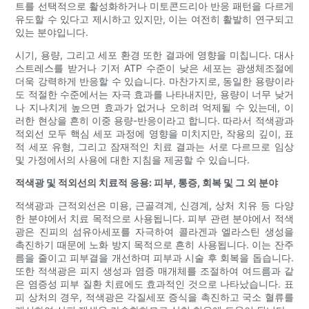
트를 선택적으로 활성화하거나 미토콘드리아 반응 패턴을 다르게
유도할 수 있다고 제시하고 있지만, 이는 여전히 활발히 연구되고
있는 분야입니다.
시기, 용량, 그리고 세포 환경 또한 결과에 영향을 미칩니다. 대사
스트레스를 받거나 기저 ATP 수준이 낮은 세포는 광생체조절에
더욱 강력하게 반응할 수 있습니다. 마찬가지로, 동일한 용량이라
도 적절한 수준에서는 자극 효과를 나타내지만, 용량이 너무 낮거
나 지나치게 높으면 효과가 없거나 오히려 억제될 수 있는데, 이
러한 현상을 흔히 이중 용량-반응이라고 합니다. 따라서 적색광과
적외선 모두 핵심 세포 과정에 영향을 미치지만, 작용의 깊이, 표
적 세포 유형, 그리고 잠재적인 치료 결과는 서로 다르므로 임상
및 가정에서의 사용에 대한 지침을 제공할 수 있습니다.
적색광 및 적외선의 치료적 응용: 피부, 통증, 회복 및 그 외 분야
적색광과 근적외선은 미용, 근골격계, 신경계, 상처 치유 등 다양
한 분야에서 치료 목적으로 사용됩니다. 피부 관련 분야에서 적색
광은 진피의 섬유아세포를 자극하여 콜라겐과 엘라스틴 생성을
촉진하기 때문에 노화 방지 목적으로 흔히 사용됩니다. 이는 잔주
름을 줄이고 피부결을 개선하며 피부과 시술 후 회복을 돕습니다.
또한 적색광은 피지 생성과 염증 매개체를 조절하여 여드름과 같
은 염증성 피부 질환 치료에도 효과적인 것으로 나타났습니다. 표
피 상처의 경우, 적색광은 각질세포 증식을 촉진하고 국소 혈류를