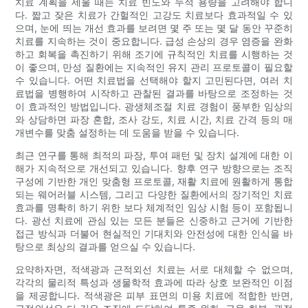
치료 계획을 세울 때는 치료 빈도와 누적 용량을 고려해야 합니
다. 짧고 잦은 치료가 간헐적인 고강도 치료보다 효과적일 수 있
으며, 눈에 띄는 개선 효과를 보려면 몇 주 또는 몇 달 동안 꾸준히
치료를 지속하는 것이 중요합니다. 급성 손상의 경우 염증을 완화
하고 회복을 촉진하기 위해 조기에 규칙적인 치료를 시행하는 것
이 좋으며, 만성 질환에는 지속적인 유지 관리 프로토콜이 필요할
수 있습니다. 어떤 치료법을 선택해야 할지 고민된다면, 여러 치
료법을 병행하여 시작하고 관찰된 결과를 바탕으로 조정하는 것
이 효과적인 방법입니다. 광생체조절 치료 경험이 풍부한 임상의
와 상담하면 파장 혼합, 조사 강도, 치료 시간, 치료 간격 등의 매
개변수를 맞춤 설정하는 데 도움을 받을 수 있습니다.
최근 연구를 통해 최적의 파장, 투여 패턴 및 장치 설계에 대한 이
해가 지속적으로 개선되고 있습니다. 향후 연구 방향으로는 조직
구성에 기반한 개인 맞춤형 프로토콜, 재활 치료에 원활하게 통합
되는 웨어러블 시스템, 그리고 다양한 질환에서의 장기적인 치료
효과를 명확히 하기 위한 보다 체계적인 임상 시험 등이 포함됩니
다. 광선 치료에 관심 있는 모든 분들은 신중하고 근거에 기반한
접근 방식과 더불어 현실적인 기대치와 안전성에 대한 인식을 바
탕으로 최상의 결과를 얻으실 수 있습니다.
요약하자면, 적색광과 근적외선 치료는 서로 대체할 수 없으며,
각각의 물리적 특성과 생물학적 효과에 따라 상호 보완적인 이점
을 제공합니다. 적색광은 피부 표면의 미용 치료에 적합한 반면,