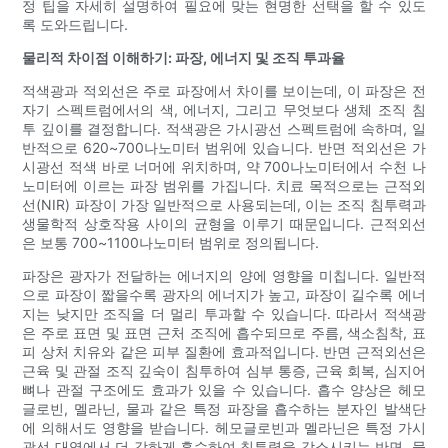
정 팁을 자세히 설명하여 필요에 맞는 현명한 선택을 할 수 있도
록 도와드립니다.
물리적 차이점 이해하기: 파장, 에너지 및 조직 투과율
적색광과 적외선은 주로 파장에서 차이를 보이는데, 이 파장은 전
자기 스펙트럼에서의 색, 에너지, 그리고 무엇보다 생체 조직 침
투 깊이를 결정합니다. 적색광은 가시광선 스펙트럼에 속하며, 일
반적으로 620~700나노미터 범위에 있습니다. 반면 적외선은 가
시광선 적색 바로 너머에 위치하며, 약 700나노미터에서 수천 나
노미터에 이르는 파장 범위를 가집니다. 치료 목적으로는 근적외
선(NIR) 파장이 가장 일반적으로 사용되는데, 이는 조직 침투력과
생물학적 상호작용 사이의 균형을 이루기 때문입니다. 근적외선
은 보통 700~1100나노미터 범위로 정의됩니다.
파장은 광자가 전달하는 에너지의 양에 영향을 미칩니다. 일반적
으로 파장이 짧을수록 광자의 에너지가 높고, 파장이 길수록 에너
지는 낮지만 조직을 더 멀리 투과할 수 있습니다. 따라서 적색광
은 주로 표면 및 표면 근처 조직에 흡수되므로 주름, 색소침착, 표
피 상처 치유와 같은 피부 질환에 효과적입니다. 반면 근적외선은
근육 및 관절 조직 깊숙이 침투하여 심부 통증, 근육 회복, 심지어
뼈나 관절 구조에도 효과가 있을 수 있습니다. 흡수 양상은 헤모
글로빈, 멜라닌, 물과 같은 특정 파장을 흡수하는 분자인 발색단
에 의해서도 영향을 받습니다. 헤모글로빈과 멜라닌은 특정 가시
광선 대역에서 더 강하게 흡수하여 침투력을 감소시키는 반면, 물