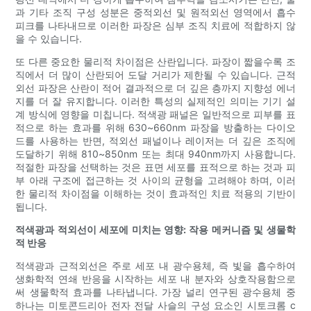
과 기타 조직 구성 성분은 중적외선 및 원적외선 영역에서 흡수
피크를 나타내므로 이러한 파장은 심부 조직 치료에 적합하지 않
을 수 있습니다.
또 다른 중요한 물리적 차이점은 산란입니다. 파장이 짧을수록 조
직에서 더 많이 산란되어 도달 거리가 제한될 수 있습니다. 근적
외선 파장은 산란이 적어 결과적으로 더 깊은 층까지 지향성 에너
지를 더 잘 유지합니다. 이러한 특성의 실제적인 의미는 기기 설
계 방식에 영향을 미칩니다. 적색광 패널은 일반적으로 피부를 표
적으로 하는 효과를 위해 630~660nm 파장을 방출하는 다이오
드를 사용하는 반면, 적외선 패널이나 레이저는 더 깊은 조직에
도달하기 위해 810~850nm 또는 최대 940nm까지 사용합니다.
적절한 파장을 선택하는 것은 표면 세포를 표적으로 하는 것과 피
부 아래 구조에 접근하는 것 사이의 균형을 고려해야 하며, 이러
한 물리적 차이점을 이해하는 것이 효과적인 치료 적용의 기반이
됩니다.
적색광과 적외선이 세포에 미치는 영향: 작용 메커니즘 및 생물학
적 반응
적색광과 근적외선은 주로 세포 내 광수용체, 즉 빛을 흡수하여
생화학적 연쇄 반응을 시작하는 세포 내 분자와 상호작용함으로
써 생물학적 효과를 나타냅니다. 가장 널리 연구된 광수용체 중
하나는 미토콘드리아 전자 전달 사슬의 구성 요소인 시토크롬 c