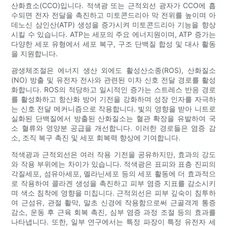
산화효소(CCO)입니다. 적색광 또는 근적외선 광자가 CCO에 흡
수되면 전자 전달을 촉진하고 미토콘드리아 막 전위를 높이며 아
데노신 삼인산(ATP) 생성을 증가시켜 미토콘드리아 기능을 향상
시킬 수 있습니다. ATP는 세포의 주요 에너지원이며, ATP 증가는
다양한 세포 유형에서 세포 복구, 구조 단백질 합성 및 대사 활동
을 지원합니다.
광생체조절은 에너지 생산 외에도 활성산소종(ROS), 산화질소
(NO) 방출 및 유전자 전사와 관련된 이차 신호 전달 경로를 활성
화합니다. ROS의 적당하고 일시적인 증가는 스트레스 반응 경로
를 활성화하고 항산화 방어 기전을 강화하며 성장 인자를 자극하
는 신호 전달 메커니즘으로 작용합니다. 빛의 영향을 받아 니트로
실화된 단백질에서 방출된 산화질소는 혈관 확장을 유발하여 국
소 혈류와 영양분 공급을 개선합니다. 이러한 경로들은 염증 감
소, 조직 복구 촉진 및 세포 회복력 향상에 기여합니다.
적색광과 근적외선은 여러 작용 기전을 공유하지만, 효과의 강도
와 작용 부위에는 차이가 있습니다. 적색광은 표피와 표층 진피의
각질세포, 섬유아세포, 멜라닌세포 등의 세포 활동에 더 효과적으
로 작용하여 콜라겐 생성을 촉진하고 피부 염증 지표를 감소시키
며 색소 침착에 영향을 미칩니다. 근적외선은 피부 깊숙이 침투하
여 근섬유, 관절 활막, 말초 신경에 작용함으로써 근골격계 통증
감소, 운동 후 근육 회복 촉진, 심부 염증 과정 조절 등의 효과를
나타냅니다. 또한, 일부 연구에서는 특정 파장이 특정 유전자 세