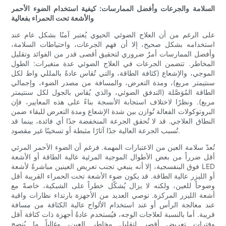
السلامة والجرعات وأفضل الممارسات: كيفية استخدام الضوء الأحمر
والأشعة تحت الحمراء بفعالية
على الرغم من أن العلاج الضوئي الحيوي يُعتبر آمنًا بشكل عام عند
استخدامه بشكل صحيح، إلا أن فهم الجرعات، واحتياطات السلامة،
وأفضل الممارسات أمرٌ ضروري لتحقيق أقصى قدر من الفوائد وتقليل
المخاطر. تتضمن الجرعات في العلاج الضوئي عدة متغيرات: الطول
الموجي، والإشعاع (كثافة الطاقة، والتي تُقاس عادةً بالمللي واط لكل
سنتيمتر مربع)، ومدة التعرض، والمسافة من مصدر الضوء، وإجمالي
الطاقة المُوَصَّلة (التدفق الضوئي، والذي يُقاس بالجول لكل سنتيمتر
مربع). ونظرًا لاختلاف استجابة الأنسجة بناءً على هذه المعايير، فإن
البروتوكولات الفعالة تُوازن بين شدة الإشعاع ومدة التعرض للبقاء ضمن
النطاق العلاجي. قد لا تُحقق الجرعة المنخفضة جدًا أي فائدة، بينما قد
تُسبب الجرعة العالية جدًا آثارًا مثبطة أو تسخينًا غير مقصود.
تُعدّ سلامة العين من الاعتبارات المهمة. فرغم أن الضوء الأحمر المرئي
أقل ضرراً من بعض الأطوال الموجية المرئية عالية الطاقة أو الأشعة
فوق البنفسجية، إلا أنه ينبغي تجنب تعريض العينين مباشرةً لأشعة LED
أو الليزر عالية الطاقة. قد يكون ضوء الأشعة تحت الحمراء القريبة أقل
وضوحاً للعين، ولكنه لا يزال يُشكّل خطراً على الشبكية، خاصةً مع
أشعة الليزر المركزة. توصي العديد من الأجهزة بارتداء نظارات واقية
عند معالجة الرأس أو عند استخدام الألواح عالية الكثافة من مسافة
قريبة. أما بالنسبة لعلاجات الوجه، فيُستخدم عادةً أجهزة ذات كثافة أقل
وفترات تعريض أقصر لتقليل مخاطر العين، وغالباً ما يُنصح