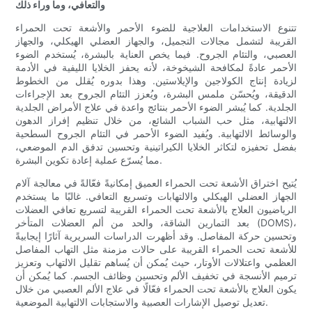
والتعافي، وما وراء ذلك
تتنوع الاستخدامات العلاجية للضوء الأحمر والأشعة تحت الحمراء
القريبة لتشمل مجالات التجميل، والجهاز العضلي الهيكلي، والجهاز
العصبي، والتئام الجروح. فيما يخص العناية بالبشرة، يُستخدم الضوء
الأحمر عادةً لمكافحة الشيخوخة، لأنه يحفز الخلايا الليفية في الأدمة
لزيادة إنتاج الكولاجين والإيلاستين. وهذا بدوره يُقلل من الخطوط
الدقيقة، ويُحسّن ملمس البشرة، ويُعزز التئام الجروح بعد الإجراءات
الجلدية. كما يُبشر الضوء الأحمر بنتائج واعدة في علاج الأمراض الجلدية
الالتهابية، مثل حب الشباب الشائع، من خلال تنظيم إفراز الدهون
والوسائط الالتهابية. ويُفيد الضوء الأحمر في التئام الجروح السطحية
بفضل تحفيزه لتكاثر الخلايا الكيراتينية وتحسين تدفق الدم الموضعي،
مما يُسرّع عملية إعادة تكوين البشرة.
يُتيح اختراق الأشعة تحت الحمراء العميق إمكانيةً فعّالةً في معالجة آلام
الجهاز العضلي الهيكلي والالتهابات وتسريع التعافي. غالبًا ما يستخدم
الرياضيون العلاج بالأشعة تحت الحمراء القريبة لتسريع تعافي العضلات
بعد التمارين الشاقة، والحد من ألم العضلات المتأخر (DOMS)،
وتحسين حركة المفاصل. وقد أظهرت الدراسات السريرية آثارًا إيجابيةً
للأشعة تحت الحمراء القريبة على حالات مزمنة مثل التهاب المفاصل
العظمي واعتلالات الأوتار، حيث يُمكن أن يُساهم تقليل الالتهاب وتعزيز
ترميم الأنسجة في تخفيف الألم وتحسين وظائف الجسم. كما يُمكن أن
يكون العلاج بالأشعة تحت الحمراء فعّالًا في علاج الألم العصبي من خلال
تعديل توصيل الإشارات العصبية والاستجابات الالتهابية الموضعية.