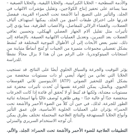
والأدمة السطحية - الخلايا الكيراتينية، والخلايا الليفية، والخلايا الصبغية -
مما يساعد على تحفيز إنتاج الكولاجين، وتقليل مؤشرات الالتهاب في
الجلد، والتأثير على التصبغ. أما الأشعة تحت الحمراء القريبة، فبفضل
قدرتها على اختراق طبقات أعمق من الجلد، يمكنها استهداف ألياف
العضلات، والغشاء الزلالي للمفاصل، والأعصاب الطرفية، مما يؤدي إلى
تأثيرات مثل تقليل آلام الجهاز العضلي الهيكلي، وتحسين تعافي
العضلات بعد التمرين، وتعديل العمليات الالتهابية العميقة. بالإضافة إلى
ذلك، تشير بعض الأبحاث إلى أن الأطوال الموجية المختلفة قد تُنشط
بشكل تفضيلي مجموعات متميزة من الجينات أو تُنتج أنماطًا متباينة من
استجابات الميتوكوندريا، على الرغم من أن هذا لا يزال مجالًا نشطًا
للدراسة.
يؤثر التوقيت والجرعة والسياق الخلوي أيضًا على النتائج. قد تستجيب
الخلايا التي تعاني من إجهاد أيضي أو ذات مستويات منخفضة من
الأدينوسين ثلاثي الفوسفات (ATP) بشكل أقوى للتحفيز الضوئي
الحيوي. وبالمثل، يمكن للجرعة نفسها أن تُحدث تأثيرات محفزة عند
مستويات معتدلة، ولكنها قد تُثبط أو لا تُحقق أي فائدة إذا كانت الجرعات
منخفضة جدًا أو عالية جدًا - وهي ظاهرة تُوصف غالبًا بأنها استجابة ثنائية
الطور للجرعة. لذلك، في حين أن كلاً من الضوء الأحمر والأشعة تحت
الحمراء يؤثران على العمليات الخلوية الأساسية، فإن عمق التأثير
وأنواع الخلايا المستهدفة والنتائج العلاجية المحتملة تختلف بطرق يمكن
أن تُوجه الاستخدام السريري والمنزلي.
التطبيقات العلاجية للضوء الأحمر والأشعة تحت الحمراء: الجلد، والألم،