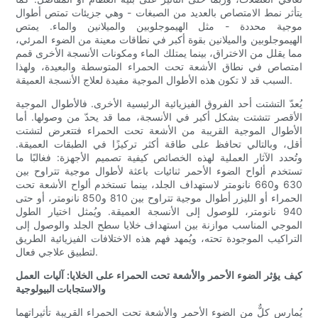
يتأثر نمط الامتصاص بالعديد من الصبغات - وهي جزيئات تمتص أطوال
موجية محددة - مثل الهيموجلوبين والميلانين والماء. يمتص
الهيموجلوبين والميلانين بقوة أكبر في نطاقات معينة من الضوء المرئي،
مما يقلل من الاختراق، بينما يمتلك الماء ومكونات الأنسجة الأخرى قمم
امتصاص في نطاق الأشعة تحت الحمراء المتوسطة والبعيدة، ولهذا
السبب قد لا تكون هذه الأطوال الموجية مفيدة لعلاج الأنسجة العميقة.
يُعدّ التشتت أحد الفروق الفيزيائية الرئيسية الأخرى. فالأطوال الموجية
الأقصر تتشتت بشكل أكبر في الأنسجة، مما قد يحدّ من وصولها. أما
الأطوال الموجية القريبة من الأشعة تحت الحمراء فتتعرض لتشتت
أقل، وبالتالي تحافظ على طاقة أكثر تركيزًا في الطبقات العميقة.
وتُحدد الآثار العملية لهذه الخصائص كيفية تصميم الأجهزة: فغالبًا ما
تستخدم ألواح الضوء الأحمر ثنائيات باعثة لأطوال موجية تتراوح بين
630 و660 نانومتر لاستهداف الجلد، بينما تستخدم ألواح الأشعة تحت
الحمراء أو الليزر أطوال موجية تتراوح بين 810 و850 نانومتر، أو حتى
940 نانومتر، للوصول إلى الأنسجة العميقة. ويُمثل اختيار الطول
الموجي المناسب موازنة بين استهداف خلايا سطح الجلد والوصول إلى
التراكيب الموجودة تحته، ويُمهد فهم هذه الاختلافات الفيزيائية الطريق
لتطبيق علاجي فعال.
كيف يؤثر الضوء الأحمر والأشعة تحت الحمراء على الخلايا: آليات العمل
والاستجابات البيولوجية
يُمارس كلٌّ من الضوء الأحمر والأشعة تحت الحمراء القريبة تأثيراتهما