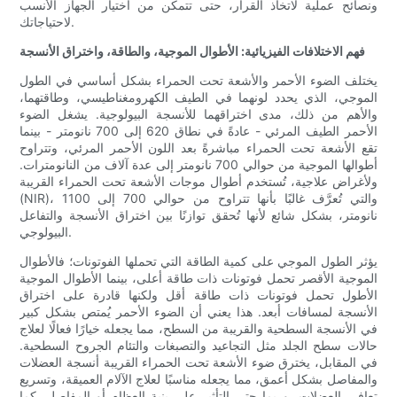
ونصائح عملية لاتخاذ القرار، حتى تتمكن من اختيار الجهاز الأنسب
لاحتياجاتك.
فهم الاختلافات الفيزيائية: الأطوال الموجية، والطاقة، واختراق الأنسجة
يختلف الضوء الأحمر والأشعة تحت الحمراء بشكل أساسي في الطول
الموجي، الذي يحدد لونهما في الطيف الكهرومغناطيسي، وطاقتهما،
والأهم من ذلك، مدى اختراقهما للأنسجة البيولوجية. يشغل الضوء
الأحمر الطيف المرئي - عادةً في نطاق 620 إلى 700 نانومتر - بينما
تقع الأشعة تحت الحمراء مباشرةً بعد اللون الأحمر المرئي، وتتراوح
أطوالها الموجية من حوالي 700 نانومتر إلى عدة آلاف من النانومترات.
ولأغراض علاجية، تُستخدم أطوال موجات الأشعة تحت الحمراء القريبة
(NIR)، والتي تُعرَّف غالبًا بأنها تتراوح من حوالي 700 إلى 1100
نانومتر، بشكل شائع لأنها تُحقق توازنًا بين اختراق الأنسجة والتفاعل
البيولوجي.
يؤثر الطول الموجي على كمية الطاقة التي تحملها الفوتونات؛ فالأطوال
الموجية الأقصر تحمل فوتونات ذات طاقة أعلى، بينما الأطوال الموجية
الأطول تحمل فوتونات ذات طاقة أقل ولكنها قادرة على اختراق
الأنسجة لمسافات أبعد. هذا يعني أن الضوء الأحمر يُمتص بشكل كبير
في الأنسجة السطحية والقريبة من السطح، مما يجعله خيارًا فعالًا لعلاج
حالات سطح الجلد مثل التجاعيد والتصبغات والتئام الجروح السطحية.
في المقابل، يخترق ضوء الأشعة تحت الحمراء القريبة أنسجة العضلات
والمفاصل بشكل أعمق، مما يجعله مناسبًا لعلاج الآلام العميقة، وتسريع
تعافي العضلات، وربما حتى التأثير على بنية العظام أو المفاصل. كما