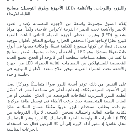
الأجهزة وطرق التوصيل: مصابيح LED، والليزر، واللوحات، والأنظمة
القابلة للارتداء
يُقدّم السوق مجموعةً واسعةً من الأجهزة المصممة لإصدار الضوء
الأحمر والأشعة تحت الحمراء القريبة لأغراض علاجية، ولكلٍّ منها مزايا
وعيوب. تحظى أجهزة الصمام الثنائي الباعث للضوء (LED) بشعبيةٍ
كبيرةٍ نظرًا لإنتاجها ضوءًا منخفض الحرارة وواسع النطاق بأطوال موجية
محددة، فضلًا عن كونها ميسورة التكلفة نسبيًا، وإمكانية دمجها في ألواح
أو أقنعة أو وحدات محمولة. تُصدر مصابيح LED عادةً ضوءًا منتشرًا، وهو
ما يُفيد في تغطية مساحات سطحية أكبر كالوجه أو الجذع. تجمع العديد
من أجهزة LED المُخصصة للمستهلكين بين الصمامات الثنائية الحمراء
والأشعة تحت الحمراء القريبة لتوفير علاج متعدد الأطوال الموجية في
جلسة واحدة.
على النقيض من ذلك، توفر أشعة الليزر ضوءًا متماسكًا ومركزًا يصل
إلى الأنسجة العميقة بكثافة إشعاعية أعلى في مساحة أصغر. قد تُفضّل
أنظمة الليزر السريرية للعلاجات الموضعية في العلاج الطبيعي أو في
البيئات الطبية المتخصصة حيث يرغب الأطباء في توصيل طاقة مركزة.
مع ذلك، يتطلب استخدام الليزر تدريبًا مكثفًا لضمان السلامة نظرًا
لكثافة طاقته العالية واحتمالية تسخين الأنسجة. لا تزال الفروقات بين
التأثيرات البيولوجية للضوء المتماسك (الليزر) وغير المتماسك (LED)
محل نقاش؛ إذ تشير أدلة كثيرة إلى أن كلا النوعين فعال عند استخدام
الجرعات المناسبة.