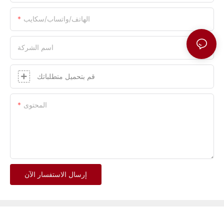
الهاتف/واتساب/سكايب
اسم الشركة
قم بتحميل متطلباتك
المحتوى
إرسال الاستفسار الآن