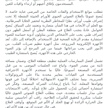
المستخدمون بإغلاق أعينهم أو ارتداء واقيات للعين.
تتطلب موانع الاستخدام والفئات الخاصة من المرضى عناية خاصة. لا
يُنصح عمومًا بالعلاج الضوئي الحيوي للأورام الخبيثة النشطة إلا تحت
إشراف طبيب أورام، نظرًا للمخاطر النظرية لتحفيز الخلايا السرطانية،
مع العلم أن الأبحاث في هذا الشأن متضاربة وتعتمد على السياق. يُنصح
الحوامل عادةً بتجنب العلاج في منطقة البطن أو أسفل الظهر دون
إشراف طبي. يجب على الأشخاص الذين يتناولون أدوية حساسة للضوء
استشارة مقدم الرعاية الصحية قبل الاستخدام. بالإضافة إلى ذلك، تُعد
الأجهزة الإلكترونية المزروعة، مثل أجهزة تنظيم ضربات القلب، من
الأمور التي يجب مراعاتها؛ فبينما من غير المرجح أن يؤثر الضوء
الخارجي على هذه الأجهزة، يُنصح باستشارة الطبيب.
تشمل أفضل الممارسات العملية تنظيف منطقة العلاج، وضمان مسافة
ثابتة من مصدر الضوء، واتباع عدد الجلسات الموصى به من قبل
الشركة المصنعة أسبوعيًا. غالبًا ما تستخدم الأجهزة الاحترافية
المستخدمة في العيادات معايير محددة بناءً على البروتوكولات
السريرية، بينما تختلف الأجهزة الاستهلاكية اختلافًا كبيرًا في قوتها
وفوائدها المعلنة. ابدأ باتباع إرشادات الشركة المصنعة، وفكّر في
استشارة أخصائي مُدرَّب للحصول على علاج مُوجَّه. راقب الاستجابات
على مدار جلسات متعددة، حيث يتطلب العلاج الضوئي الحيوي غالبًا
جلسات متكررة لتحقيق التأثيرات العلاجية. راقب أي أحاسيس سلبية
مثل الحرارة الزائدة أو تهيج الجلد أو الألم غير المتوقع، وأوقف العلاج
في حال حدوث أي من هذه الأعراض.