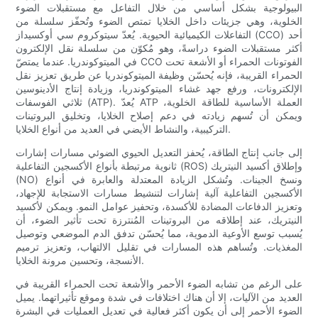
البيولوجية بشكل أساسي من خلال التفاعل مع مستقبلات الضوء
الخلوية، وهي جزيئات داخل الخلايا تمتص الضوء وتُحفّز سلسلة من
التفاعلات الكيميائية الحيوية. يُعدّ سيتوكروم سي أوكسيداز (CCO) أحد
أكثر مستقبلات الضوء دراسةً، وهو مُكوّن من سلسلة نقل الإلكترون
في الميتوكوندريا. عندما يمتصّ CCO الفوتونات الحمراء أو الأشعة تحت
الحمراء القريبة، فإنه يُحسّن وظيفة الميتوكوندريا عن طريق تعزيز نقل
الإلكترونات، ورفع جهد غشاء الميتوكوندريا، وزيادة إنتاج الأدينوسين
ثلاثي الفوسفات (ATP). يُعدّ ATP العملة الأساسية للطاقة الخلوية،
ويمكن أن تُسهم زيادته في دعم إصلاح الخلايا، وتخليق البروتينات
التركيبية، والنشاط الأيضي في العديد من أنواع الخلايا.
إلى جانب إنتاج الطاقة، يُحفز التعديل الحيوي الضوئي مسارات إشارات
ثانوية مرتبطة بأنواع الأكسجين التفاعلية (ROS) وإطلاق أكسيد النيتريك
(NO) ونسخ الجينات. وتُشكل الزيادة المعتدلة والعابرة في أنواع
الأكسجين التفاعلية آلية إشارات لتنشيط مسارات الاستجابة للإجهاد،
وتعزيز الدفاعات المضادة للأكسدة، وتحفيز عوامل النمو. ويمكن لأكسيد
النيتريك، عند إطلاقه من البروتينات المُنترزة تحت تأثير الضوء، أن
يُسبب توسع الأوعية الدموية، مما يُحسّن تدفق الدم الموضعي وتوصيل
المغذيات. وتُساهم هذه المسارات في تقليل الالتهاب، وتعزيز ترميم
الأنسجة، وتحسين مرونة الخلايا.
على الرغم من تشابه الضوء الأحمر والأشعة تحت الحمراء القريبة في
العديد من الآليات، إلا أن هناك اختلافات في شدة وموقع تأثيراتهما. يميل
الضوء الأحمر إلى أن يكون أكثر فعالية في تعديل العمليات في البشرة