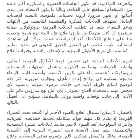
والجرعة التراكمية. قد تكون الجلسات القصيرة والمتكررة أكثر فائدة
من الاستخدام المتقطع عالي الكثافة، وغالبًا ما يكون الانتظام على مدى
أسابيع أو أشهر ضروريًا لرؤية تحسنات ملموسة. بالنسبة للإصابات
الحادة، استهدف العلاجات المبكرة والمنتظمة للتخفيف من الالتهاب
ودعم الشفاء، بينما قد تتطلب الحالات المزمنة بروتوكولات صيانة
مستمرة. إذا كنت مترددًا بين طرق العلاج، فإن البدء بنهج مُدمج وتعديله
بناءً على النتائج المُلاحظة يُعد استراتيجية عملية. يمكن أن تساعدك
استشارة طبيب مُختص في التعديل الحيوي الضوئي في تحديد معايير
مُناسبة مثل مزيج الأطوال الموجية، والإشعاع، والمدة، وفترات العلاج.
تُسهم الأبحاث الحديثة في تحسين فهمنا للأطوال الموجية المثلى،
وأنماط الجرعات، وتصاميم الأجهزة. وتشمل التوجهات المستقبلية
بروتوكولات مُخصصة بناءً على تكوين الأنسجة، وأنظمة قابلة للارتداء
مُدمجة بسلاسة في برامج إعادة التأهيل، وتجارب سريرية أكثر دقة
لتوضيح النتائج طويلة الأمد في حالات مرضية متنوعة. بالنسبة لأي
شخص مهتم باستخدام العلاج الضوئي، فإن اتباع نهج مدروس قائم على
الأدلة، إلى جانب توقعات واقعية ووعي بالسلامة، سيؤدي إلى أفضل
النتائج.
باختصار، لا يمكن استبدال العلاج بالضوء الأحمر أو الأشعة تحت الحمراء
القريبة؛ إذ يقدم كل منهما فوائد متكاملة تحددها خصائصه الفيزيائية
وتأثيراته البيولوجية. يُعد الضوء الأحمر مناسبًا لعلاجات البشرة السطحية
والتجميلية، بينما تصل الأشعة تحت الحمراء القريبة إلى الأنسجة
العميقة، وغالبًا ما تُفضل لتسكين الألم، وتسريع تعافي العضلات، وعلاج