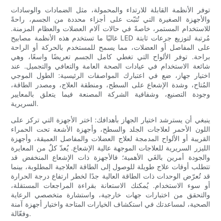
توفر الأنظمة القابلة للارتداء والمحمولة، مثل الضمادات والوسادات
والأجهزة الصغيرة التي تُثبّت على أجزاء محددة من الجسم، راحةً
للاستخدام المستمر، خاصةً في حالات آلام العضلات والعظام المزمنة.
غالبًا ما تستخدم هذه الأنظمة مصابيح LED مُرتبة لتوزيع جرعات ثابتة
على المفاصل أو العضلات، مما يسمح للمستخدم بالحركة أو الراحة
براحة. توفر الألواح التي تغطي كامل الجسم تعريضًا واسعًا، وهي
شائعة الاستخدام في عيادات الصحة العامة والتعافي والتجميل. عند
اختيار جهاز، ضع في اعتبارك المواصفات الرئيسية: الطول الموجي
المُتاح، وشدة الإشعاع على السطح، ومنطقة العلاج، ومصدر الطاقة،
وجودة التصنيع، وشفافية الشركة المصنعة فيما يتعلق بالمعايير
السريرية.
ينبغي أن يسترشد اختيار الجهاز بأهدافك: اختر الأجهزة التي تركز على
اللون الأحمر لعلاجات الجلد والسطح، وأجهزة الأشعة تحت الحمراء
القريبة أو الألواح المدمجة لعلاج العضلات والمفاصل العميقة، وأجهزة
الليزر السريرية للعلاجات الموجهة عالية الإشعاع. يُعدّ كلٌ من المعايرة
والجودة أمرين بالغَي الأهمية؛ فالأجهزة ذات الإشعاع المنخفض قد
تتطلب أوقات علاج طويلة للوصول إلى الطاقة العلاجية المطلوبة، بينما
قد تُعرّض الوحدات ذات الطاقة العالية جدًا لخطر ارتفاع درجة الحرارة
أو سوء الاستخدام. يُمكنك الاستعانة بقراءة المراجعات المستقلة،
والتحقق من اختبارات جهات خارجية، واستشارة متخصصي الرعاية
الصحية، لمساعدتك في استكشاف الخيارات المتاحة واختيار أجهزة آمنة
وفعّالة.