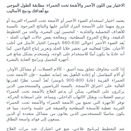
الاختيار بين اللون الأحمر والأشعة تحت الحمراء: مطابقة الطول الموجي
مع أهدافك ودمج الأساليب
يعتمد اختيار استخدام الضوء الأحمر أو الأشعة تحت الحمراء القريبة أو
مزيج منهما على الأنسجة المراد التأثير عليها والنتائج المرجوة. بالنسبة
للأهداف التجميلية والجلدية - كتحسين لون البشرة، والحد من الخطوط
الدقيقة، وعلاج الجروح السطحية، ومعالجة بعض حالات التهاب الجلد -
يُعد الضوء الأحمر (حوالي 630-660 نانومتر) الخيار الأمثل في أغلب
الأحيان، نظرًا لفعاليته في تحفيز خلايا الجلد وتعزيز إنتاج الكولاجين. كما
أنه عادةً ما يكون آمنًا للاستخدام على الوجه، ويُستخدم بشكل شائع في
أجهزة التجميل وبرامج العناية بالبشرة.
إذا كانت مخاوفك تتعلق ببنية أعمق - كآلام العضلات، أو مشاكل الأوتار،
أو آلام المفاصل، أو إعادة التأهيل بعد إصابة عظمية - فإن الأشعة تحت
الحمراء القريبة (عادةً 800-900 نانومتر) تُعدّ أنسب نظرًا لقدرتها
العالية على اختراق الأنسجة. بالنسبة للرياضيين والمستخدمين الذين
يركزون على التعافي، يمكن أن يدعم العلاج بالأشعة تحت الحمراء
ترميم العضلات، ويقلل الالتهاب الداخلي، ويساعد على استعادة الحركة.
توفر الأجهزة التي تجمع بين الأشعة الحمراء والأشعة تحت الحمراء
القريبة تغطية للأنسجة السطحية والعميقة في جلسة واحدة، مما قد
يكون مناسبًا للمستخدمين الذين يعانون من مشاكل متعددة أو الذين
يسعون إلى فوائد واسعة النطاق.
عند التخطيط لبرنامج علاجي، ضع في اعتبارك عدد مرات العلاج