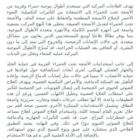
تهدف العلاجات المركبة التي تستخدم أطوال موجية حمراء وقريبة من
الأشعة تحت الحمراء إلى الاستفادة من التأثيرات التكميلية: الضوء
الأحمر لإصلاح الأنسجة السطحية والحفاظ على صحة الجلد، والأشعة
تحت الحمراء لتعديل الأنسجة العميقة. يحظى هذا النهج المركب بشعبية
واسعة في أجهزة الجسم الكاملة والأجهزة متعددة الأطوال الموجية،
مما يوفر نطاقًا علاجيًا أوسع للمستخدمين الذين يعانون من مشاكل
متعددة. في حالات الإصابات الرضحية، والجروح التي تمتد إلى ما دون
البشرة، أو التعافي بعد العمليات الجراحية، قد تُسرّع الأطوال الموجية
المركبة عملية الشفاء وتقلل من الندبات.
إلى جانب استخدامات الأشعة تحت الحمراء القريبة في حماية الجلد
والجهاز العضلي الهيكلي، تُجرى أبحاث استكشافية حول فوائدها في
حماية الأعصاب، لا سيما في حالات مثل إصابات الدماغ الرضية، وإعادة
التأهيل بعد السكتة الدماغية، والأمراض التنكسية العصبية. ويهدف العلاج
الضوئي الحيوي عبر الجمجمة إلى إيصال الفوتونات عبر الجمجمة للتأثير
على استقلاب الخلايا العصبية وتقليل الالتهاب العصبي. ورغم أن هذه
التطبيقات واعدة، إلا أنها تتطلب جرعات دقيقة وتجارب سريرية واسعة
النطاق. وتشمل الاستخدامات المبتكرة الأخرى تحسين صحة الفم من
خلال تعزيز التئام أنسجة اللثة، واستخدام العلاج الضوئي كعلاج مساعد
في اضطرابات المزاج، حيث قد تلعب التأثيرات الجهازية والدماغية
للعلاج الضوئي الحيوي دورًا في ذلك. وفي النهاية، يعتمد التطبيق
العلاجي الذي ستختاره على عمق ونوع النسيج الذي تنوي استهدافه،
بالإضافة إلى الأدلة العلمية التي تدعم هذا الاستخدام.