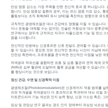
만성 염증 감소는 가장 주목할 만한 전신적 효과 중 하나입니다. 광
합니다. 만성 염증성 질환의 경우, 이는 전신 염증 지표 감소, 
활동보다는 조직 회복(M2 유사 상태)을 촉진하는 방향으로 유도
규칙적인 광생체조절은 대사 건강에도 영향을 미칠 수 있습니다.
이나 운동을 대체할 수는 없지만, 인슐린 저항성과 대사 증후군에
연구에서는 경두개 근적외선 자극이 자율신경계 기능 및 전신 스트
음을 시사합니다.
전신적인 반응에는 신경호르몬 신호 전달도 관여할 수 있습니다. 
할 수 있습니다. 중요한 것은 전신적인 효과는 시간이 지남에 따
안전성 측면에서, 프로토콜을 준수하면 전신적인 이점을 낮은 위험
적색광과 적외선을 결합하면 표층 및 심층 혈관과 면역 체계 모두
(NIR)은 심부 혈관에 도달하여 혈류 공급을 개선할 수 있습니다
를 향상시키는 것으로 보입니다.
정신 건강, 수면 및 신경학적 이점
광생체조절(Photobiomodulation)은 신경계까지 적용 범위
피와 두개골을 적색광보다 더 효과적으로 투과하여 대뇌 피질 조직
미토콘드리아 기능 개선은 인지 능력 향상, 신경 가소성 촉진, 그
임상 및 전임상 연구 결과는 경도 인지 장애부터 외상성 뇌손상 