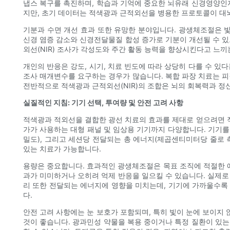
냅스 복구를 촉진하며, 학습과 기억에 중요한 뇌유래 신경영양인자
지만, 초기 데이터는 적색광과 근적외선을 병용한 프로토콜이 대뇌
기분과 수면 개선 효과 또한 유망한 분야입니다. 광생체조절은 
신경 염증 감소와 신경전달물질 합성 증가로 기분이 개선될 수 있
외선(NIR) 조사가 각성도와 주간 활동 능력을 향상시킨다고 느끼
개인의 반응은 강도, 시기, 치료 빈도에 따라 상당히 다를 수 
조사 매개변수를 요구하는 경우가 많습니다. 복합 파장 치료는 피
전반적으로 적색광과 근적외선(NIR)의 조합은 뇌의 회복력과 정
실질적인 지침: 기기 선택, 투여량 및 안전 고려 사항
적색광과 적외선을 결합한 광선 치료의 효과를 제대로 얻으려면 
가가 사용하는 대형 패널 및 임상용 기기까지 다양합니다. 기기를
밀도), 그리고 세션당 전달되는 총 에너지(제곱센티미터당 줄로 
있는 치료가 가능합니다.
용량은 중요합니다. 효과적인 광생체조절은 목표 조직에 적절한 에
과가 미미하거나 오히려 억제 반응을 일으킬 수 있습니다. 실제로
리 또한 전달되는 에너지에 영향을 미치는데, 기기에 가까울수록
다.
안전 고려 사항에는 눈 보호가 포함되며, 특히 빛이 눈에 보이지 
것이 좋습니다. 광과민성 약물을 복용 중이거나 특정 질환이 있는