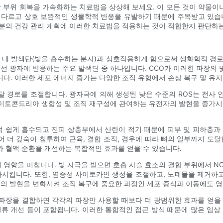
상 부위 회복을 가속화하는 치료법을 상상해 보세요. 이 모든 것이 약물
이 다르고 상호 보완적인 생물학적 반응을 유발하기 때문에 주목받고 있습
분의 건강 관리 계획에 이러한 치료법을 적용하는 것이 적합한지 판단하는
 내 발색단(빛을 흡수하는 분자)과 상호작용하게 함으로써 생화학적 경
적외선 광자에 반응하는 주요 발색단 중 하나입니다. CCO가 이러한 파장의
니다. 이러한 세포 에너지 증가는 다양한 조직 유형에서 손상 복구 및 유지
 전달 경로를 조절합니다. 광자극에 의해 생성된 낮은 수준의 ROS는 전
, 미토콘드리아 생합성 및 조직 재구성에 관여하는 유전자의 발현을 증가시
교적 쉽게 흡수되고 진피 상층부에서 산란이 적기 때문에 피부 및 피하층과
적어 더 깊숙이 침투하여 근육, 결합 조직, 경우에 따라 뼈의 일부까지 도
 혈액 순환을 개선하는 복합적인 효과를 얻을 수 있습니다.
 영향을 미칩니다. 빛 자극을 받으면 호흡 사슬 효소의 결합 부위에서 N
가시킵니다. 또한, 염증성 사이토카인 생성을 조절하고, 노폐물을 제거
소의 발현을 변화시켜 조직 복구에 중요한 과정인 세포 증식과 이동에도 
장을 결합하면 각각의 파장만 사용할 때보다 더 광범위한 효과를 얻을 
 조직 혈류 개선 등이 포함됩니다. 이러한 통합적인 접근 방식 때문에 많은 