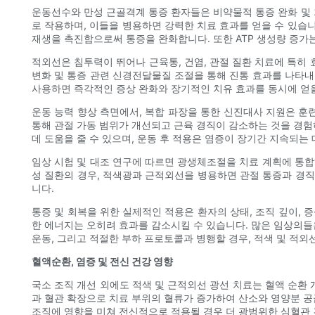
운동선수와 만성 근골격계 통증 환자들은 비약물적 통증 완화 및 회
로 작용하며, 이들을 병용하면 강력한 치료 효과를 얻을 수 있습니다.
재생을 촉진함으로써 통증을 완화합니다. 또한 ATP 생성량 증가는
적외선은 침투력이 뛰어나 근육통, 건염, 관절 질환 치료에 특히
변화 및 통증 관련 신경전달물질 조절을 통해 진통 효과를 나타내
사용하면 즉각적인 증상 완화와 장기적인 치유 효과를 동시에 얻을
운동 능력 향상 측면에서, 복합 파장을 통한 신진대사 지원은 훈련
통해 관절 가동 범위가 개선되고 근육 경직이 감소하는 것을 경험
데 도움을 줄 수 있으며, 운동 후 적용은 염증이 장기간 지속되는
임상 시험 및 대조 연구에 따르면 광생체조절을 치료 계획에 통합
성 질환의 경우, 적색광과 근적외선을 병용하면 관절 통증과 경직
니다.
통증 및 회복을 위한 실제적인 적용은 환자의 상태, 조직 깊이, 
한 에너지는 오히려 효과를 감소시킬 수 있습니다. 많은 임상의들
운동, 그리고 적절한 부하 프로토콜과 병행할 경우, 적색 및 적외
혈액순환, 염증 및 전신 건강 영향
국소 조직 개선 외에도 적색 및 근적외선 광선 치료는 혈액 순환
과 혈관 확장으로 치료 부위의 혈류가 증가하여 산소와 영양분 공
조직에 영향을 미쳐 전신적으로 적용될 경우 더 광범위한 심혈관 