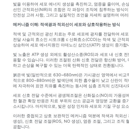
빛을 이용하여 세포 에너지 생성을 촉진하고, 염증을 줄이며, 손
선인 근적외선(NIR)의 조합은 각 파장이 조직에 침투하는 방식
안전성 고려 사항, 그리고 실질적인 조언을 자세히 설명하여 여러
메커니즘 이해: 적색광과 적외선이 세포와 상호작용하는 방식
적색 및 근적외선 광선 치료는 주로 세포에 광자를 전달하여 세포
전달 사슬의 효소인 시토크롬 c 산화효소(CCO)는 적색 및 근
상승하여 세포 에너지원인 아데노신 삼인산(ATP) 생성이 증가합
빛 노출은 ATP 생성 외에도 활성산소종(ROS)과 세포 내 신호
용할 수 있습니다. 이러한 조절된 산화 신호 전달은 항산화 방어
하고 손상을 복구할 수 있는 더욱 탄력적인 상태로 전환됩니다.
붉은색 빛(일반적으로 630~680nm)은 가시광선 영역에서 비
적으로 800~880nm)은 발색단에 의한 흡수율이 낮고 산란이 
에 자극하여 표면 치유를 촉진하는 동시에 심층 조직의 신진대사와
세포 신호 전달 수준에서 광생체조절은 산화질소(NO)의 가용성에
한 혈관 확장 반응은 치료 부위의 산소 공급과 영양분 교환을 증
소시킵니다. 마지막으로, 빛은 성장 인자와 세포외 기질 구성 요
이러한 중첩되고 상호 보완적인 메커니즘 덕분에 적색과 적외선 파
생성), 신호 전달 조절(ROS, NO 생성), 염증 조절, 그리고
공합니다.