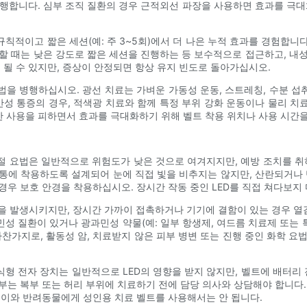
 시행합니다. 심부 조직 질환의 경우 근적외선 파장을 사용하면 효과를 극대
적이고 짧은 세션(예: 주 3~5회)에서 더 나은 누적 효과를 경험합니다
할 때는 낮은 강도로 짧은 세션을 진행하는 등 보수적으로 접근하고, 내
 될 수 있지만, 증상이 안정되면 항상 유지 빈도로 돌아가십시오.
을 병행하십시오. 광선 치료는 가벼운 가동성 운동, 스트레칭, 수분 섭취
만성 통증의 경우, 적색광 치료와 함께 특정 부위 강화 운동이나 물리 
도한 사용을 피하면서 효과를 극대화하기 위해 벨트 착용 위치나 사용 시간
 요법은 일반적으로 위험도가 낮은 것으로 여겨지지만, 예방 조치를 취
몸통에 착용하도록 설계되어 눈에 직접 빛을 비추지는 않지만, 산란되거나 
우 보호 안경을 착용하십시오. 장시간 작동 중인 LED를 직접 쳐다보지 
열을 발생시키지만, 장시간 가까이 접촉하거나 기기에 결함이 있는 경우 열감
성 질환이 있거나 광과민성 약물(예: 일부 항생제, 여드름 치료제 또는 특
마찬가지로, 활동성 암, 치료받지 않은 피부 병변 또는 진행 중인 화학 요
형 전자 장치는 일반적으로 LED의 영향을 받지 않지만, 벨트에 배터
부는 복부 또는 허리 부위에 치료하기 전에 담당 의사와 상담해야 합니다.
린이와 반려동물에게 성인용 치료 벨트를 사용해서는 안 됩니다.