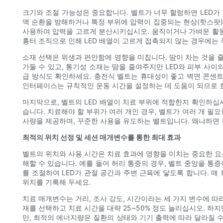
크기와 조절 가능성은 중요합니다. 벨트가 너무 헐렁하면 LED가
액 순환을 방해하거나 특정 부위에 압력이 집중되는 현상(핫스팟)
사용하여 압력을 고르게 분산시키십시오. 움직이거나 가벼운 활동
흉터 조직으로 인해 LED 배열이 고르게 접촉되지 않는 경우에는 
소재 선택은 위생과 편안함에 영향을 미칩니다. 땀이 차는 것을 
가둘 수 있고, 통기성 소재는 땀을 줄여주지만 LED와 피부 사
급 방식도 확인하세요. 충전식 벨트는 휴대성이 좋고 벽면 콘센
인터페이스는 규칙적인 운동 시간을 설정하는 데 도움이 되므로 
마지막으로, 벨트의 LED 배열이 치료 부위에 적합한지 확인하십
습니다. 치료해야 할 부위가 여러 개인 경우, 벨트가 여러 개 필
사량을 제공하며, 꾸준한 사용을 유도하는 벨트입니다. 왜냐하면
최적의 위치 선정 및 세션 매개변수를 통한 최대 효과
벨트의 위치와 사용 시간은 치료 효과에 영향을 미치는 중요한 요
해할 수 있습니다. 예를 들어 허리 통증의 경우, 벨트 중앙을 통
를 조절하여 LED가 관절 공간과 주변 근육에 닿도록 합니다. 
위치를 기록해 두세요.
치료 매개변수는 거리, 조사 강도, 시간이라는 세 가지 변수에 
재를 선택하고 치료 시간을 대략 25~50% 정도 늘리십시오. 
만, 최적의 에너지량은 질환의 상태와 기기 출력에 따라 달라질 수