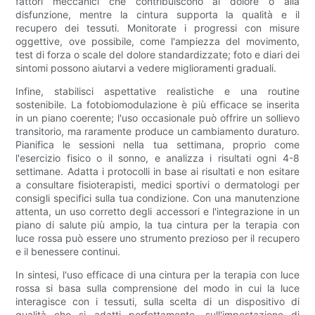
fattori meccanici che contribuiscono al dolore o alla
disfunzione, mentre la cintura supporta la qualità e il
recupero dei tessuti. Monitorate i progressi con misure
oggettive, ove possibile, come l'ampiezza del movimento,
test di forza o scale del dolore standardizzate; foto e diari dei
sintomi possono aiutarvi a vedere miglioramenti graduali.
Infine, stabilisci aspettative realistiche e una routine
sostenibile. La fotobiomodulazione è più efficace se inserita
in un piano coerente; l'uso occasionale può offrire un sollievo
transitorio, ma raramente produce un cambiamento duraturo.
Pianifica le sessioni nella tua settimana, proprio come
l'esercizio fisico o il sonno, e analizza i risultati ogni 4-8
settimane. Adatta i protocolli in base ai risultati e non esitare
a consultare fisioterapisti, medici sportivi o dermatologi per
consigli specifici sulla tua condizione. Con una manutenzione
attenta, un uso corretto degli accessori e l'integrazione in un
piano di salute più ampio, la tua cintura per la terapia con
luce rossa può essere uno strumento prezioso per il recupero
e il benessere continui.
In sintesi, l'uso efficace di una cintura per la terapia con luce
rossa si basa sulla comprensione del modo in cui la luce
interagisce con i tessuti, sulla scelta di un dispositivo di
qualità che si adatti perfettamente, sull'impostazione di