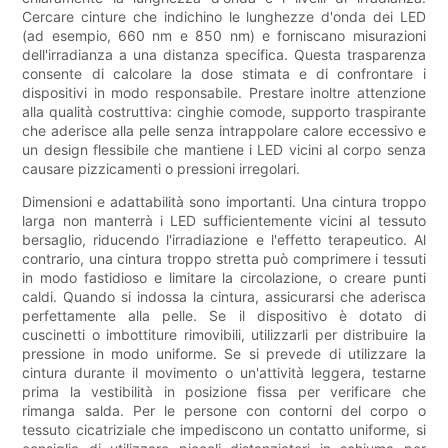
Cercare cinture che indichino le lunghezze d'onda dei LED
(ad esempio, 660 nm e 850 nm) e forniscano misurazioni
dell'irradianza a una distanza specifica. Questa trasparenza
consente di calcolare la dose stimata e di confrontare i
dispositivi in ​​modo responsabile. Prestare inoltre attenzione
alla qualità costruttiva: cinghie comode, supporto traspirante
che aderisce alla pelle senza intrappolare calore eccessivo e
un design flessibile che mantiene i LED vicini al corpo senza
causare pizzicamenti o pressioni irregolari.
Dimensioni e adattabilità sono importanti. Una cintura troppo
larga non manterrà i LED sufficientemente vicini al tessuto
bersaglio, riducendo l'irradiazione e l'effetto terapeutico. Al
contrario, una cintura troppo stretta può comprimere i tessuti
in modo fastidioso e limitare la circolazione, o creare punti
caldi. Quando si indossa la cintura, assicurarsi che aderisca
perfettamente alla pelle. Se il dispositivo è dotato di
cuscinetti o imbottiture rimovibili, utilizzarli per distribuire la
pressione in modo uniforme. Se si prevede di utilizzare la
cintura durante il movimento o un'attività leggera, testarne
prima la vestibilità in posizione fissa per verificare che
rimanga salda. Per le persone con contorni del corpo o
tessuto cicatriziale che impediscono un contatto uniforme, si