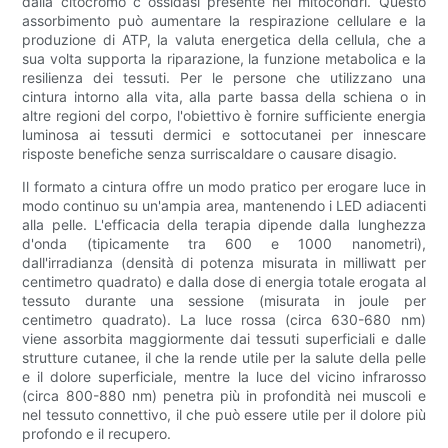
dalla citocromo c ossidasi presente nei mitocondri. Questo
assorbimento può aumentare la respirazione cellulare e la
produzione di ATP, la valuta energetica della cellula, che a
sua volta supporta la riparazione, la funzione metabolica e la
resilienza dei tessuti. Per le persone che utilizzano una
cintura intorno alla vita, alla parte bassa della schiena o in
altre regioni del corpo, l'obiettivo è fornire sufficiente energia
luminosa ai tessuti dermici e sottocutanei per innescare
risposte benefiche senza surriscaldare o causare disagio.
Il formato a cintura offre un modo pratico per erogare luce in
modo continuo su un'ampia area, mantenendo i LED adiacenti
alla pelle. L'efficacia della terapia dipende dalla lunghezza
d'onda (tipicamente tra 600 e 1000 nanometri),
dall'irradianza (densità di potenza misurata in milliwatt per
centimetro quadrato) e dalla dose di energia totale erogata al
tessuto durante una sessione (misurata in joule per
centimetro quadrato). La luce rossa (circa 630-680 nm)
viene assorbita maggiormente dai tessuti superficiali e dalle
strutture cutanee, il che la rende utile per la salute della pelle
e il dolore superficiale, mentre la luce del vicino infrarosso
(circa 800-880 nm) penetra più in profondità nei muscoli e
nel tessuto connettivo, il che può essere utile per il dolore più
profondo e il recupero.