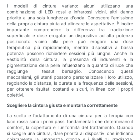
I modelli di cintura variano: alcuni utilizzano una
combinazione di LED rossi e infrarossi vicini, altri danno
priorità a una sola lunghezza d'onda. Conoscere l'emissione
della propria cintura aiuta ad allineare le aspettative. È inoltre
importante comprendere la differenza tra irradiazione
superficiale e dose erogata: un dispositivo ad alta potenza
posizionato vicino alla pelle può erogare una dose
terapeutica più rapidamente, mentre dispositivi a bassa
potenza possono richiedere sessioni più lunghe. Anche la
vestibilità della cintura, la presenza di indumenti e la
pigmentazione della pelle influenzano la quantità di luce che
raggiunge i tessuti bersaglio. Conoscendo questi
meccanismi, gli utenti possono personalizzare il loro utilizzo,
regolando la distanza, la durata e la frequenza delle sessioni,
per ottenere risultati costanti e sicuri, in linea con i propri
obiettivi.
Scegliere la cintura giusta e montarla correttamente
La scelta e l'adattamento di una cintura per la terapia con
luce rossa sono i primi passi fondamentali che determinano il
comfort, la copertura e l'uniformità del trattamento. Quando
si sceglie una cintura, dare priorità ai dispositivi che indicano
chiaramente la lunghezza d'onda e i livelli di irradianza.