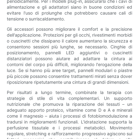
periodicamente. Per i modelli plug-in, assicurarsi che i cavi di
alimentazione e gli adattatori siano in buone condizioni ed
evitare l'uso di prolunghe che potrebbero causare cali di
tensione o surriscaldamento.
Gli accessori possono migliorare il comfort e la precisione
dell'applicazione. Protezioni per gli occhi, rivestimenti morbidi
o cuscinetti che dissipano il calore aumentano la sicurezza e
consentono sessioni più lunghe, se necessario. Cinghie di
posizionamento, pannelli LED aggiuntivi o cuscinetti
distanziatori possono aiutare ad adattare la cintura ai
contorni del corpo più difficili, migliorando l'erogazione della
luce. Se si hanno più aree target, pannelli modulari o piastre
più piccole possono consentire trattamenti mirati senza dover
riposizionare ripetutamente una cintura di grandi dimensioni.
Per risultati a lungo termine, combinate la terapia con
strategie di stile di vita complementari. Un supporto
nutrizionale che promuova la riparazione dei tessuti – un
adeguato apporto proteico, vitamine come D e A e minerali
come il magnesio – aiuta i processi di fotobiomodulazione a
tradursi in miglioramenti funzionali. L'idratazione supporta la
perfusione tissutale e i processi metabolici. Movimento
regolare, stretching e rafforzamento progressivo agiscono sui