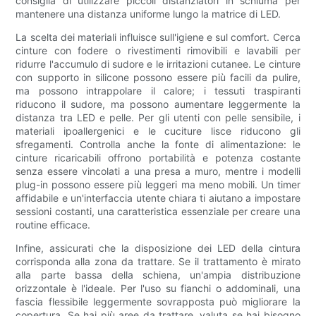
consiglia di utilizzare piccoli distanziatori in schiuma per
mantenere una distanza uniforme lungo la matrice di LED.
La scelta dei materiali influisce sull'igiene e sul comfort. Cerca
cinture con fodere o rivestimenti rimovibili e lavabili per
ridurre l'accumulo di sudore e le irritazioni cutanee. Le cinture
con supporto in silicone possono essere più facili da pulire,
ma possono intrappolare il calore; i tessuti traspiranti
riducono il sudore, ma possono aumentare leggermente la
distanza tra LED e pelle. Per gli utenti con pelle sensibile, i
materiali ipoallergenici e le cuciture lisce riducono gli
sfregamenti. Controlla anche la fonte di alimentazione: le
cinture ricaricabili offrono portabilità e potenza costante
senza essere vincolati a una presa a muro, mentre i modelli
plug-in possono essere più leggeri ma meno mobili. Un timer
affidabile e un'interfaccia utente chiara ti aiutano a impostare
sessioni costanti, una caratteristica essenziale per creare una
routine efficace.
Infine, assicurati che la disposizione dei LED della cintura
corrisponda alla zona da trattare. Se il trattamento è mirato
alla parte bassa della schiena, un'ampia distribuzione
orizzontale è l'ideale. Per l'uso su fianchi o addominali, una
fascia flessibile leggermente sovrapposta può migliorare la
copertura. Se hai più aree da trattare, valuta se hai bisogno