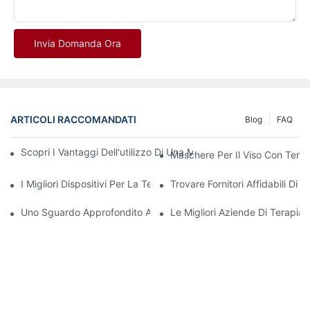
Invia Domanda Ora
ARTICOLI RACCOMANDATI
Blog
FAQ
Scopri I Vantaggi Dell'utilizzo Di Una Maschera Per La Terapia
Maschere Per Il Viso Con Tera
I Migliori Dispositivi Per La Terapia A Luce Rossa E Infrarossi 
Trovare Fornitori Affidabili D
Uno Sguardo Approfondito Ai Benefici Della Terapia Con Luce LE
Le Migliori Aziende Di Terapi