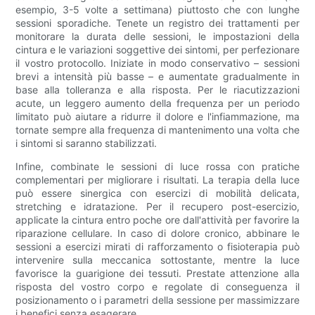
esempio, 3-5 volte a settimana) piuttosto che con lunghe
sessioni sporadiche. Tenete un registro dei trattamenti per
monitorare la durata delle sessioni, le impostazioni della
cintura e le variazioni soggettive dei sintomi, per perfezionare
il vostro protocollo. Iniziate in modo conservativo – sessioni
brevi a intensità più basse – e aumentate gradualmente in
base alla tolleranza e alla risposta. Per le riacutizzazioni
acute, un leggero aumento della frequenza per un periodo
limitato può aiutare a ridurre il dolore e l'infiammazione, ma
tornate sempre alla frequenza di mantenimento una volta che
i sintomi si saranno stabilizzati.
Infine, combinate le sessioni di luce rossa con pratiche
complementari per migliorare i risultati. La terapia della luce
può essere sinergica con esercizi di mobilità delicata,
stretching e idratazione. Per il recupero post-esercizio,
applicate la cintura entro poche ore dall'attività per favorire la
riparazione cellulare. In caso di dolore cronico, abbinare le
sessioni a esercizi mirati di rafforzamento o fisioterapia può
intervenire sulla meccanica sottostante, mentre la luce
favorisce la guarigione dei tessuti. Prestate attenzione alla
risposta del vostro corpo e regolate di conseguenza il
posizionamento o i parametri della sessione per massimizzare
i benefici senza esagerare.