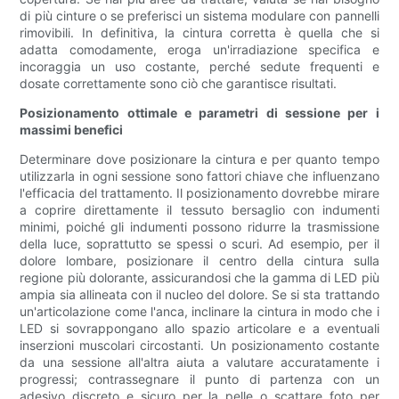
di più cinture o se preferisci un sistema modulare con pannelli
rimovibili. In definitiva, la cintura corretta è quella che si
adatta comodamente, eroga un'irradiazione specifica e
incoraggia un uso costante, perché sedute frequenti e
dosate correttamente sono ciò che garantisce risultati.
Posizionamento ottimale e parametri di sessione per i
massimi benefici
Determinare dove posizionare la cintura e per quanto tempo
utilizzarla in ogni sessione sono fattori chiave che influenzano
l'efficacia del trattamento. Il posizionamento dovrebbe mirare
a coprire direttamente il tessuto bersaglio con indumenti
minimi, poiché gli indumenti possono ridurre la trasmissione
della luce, soprattutto se spessi o scuri. Ad esempio, per il
dolore lombare, posizionare il centro della cintura sulla
regione più dolorante, assicurandosi che la gamma di LED più
ampia sia allineata con il nucleo del dolore. Se si sta trattando
un'articolazione come l'anca, inclinare la cintura in modo che i
LED si sovrappongano allo spazio articolare e a eventuali
inserzioni muscolari circostanti. Un posizionamento costante
da una sessione all'altra aiuta a valutare accuratamente i
progressi; contrassegnare il punto di partenza con un
adesivo discreto e sicuro per la pelle o scattare foto per