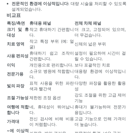
전문적인 환경에 이상적입니다:
대량 시술을 처리할 수 있도록
설계되었습니다.
비교표
특징/측면
휴대용 패널
전체 차체 패널
크기 및 휴
작고 휴대하기 간편합니
더 크고, 고정되어 있으며,
대성
다.
더 무겁습니다.
작고 특정 부위 (예: 얼
치료 영역
신체의 넓은 부위
굴)
휴대하기 쉽고 조작이
설정이 필요하며 시간이 걸
사용 편의성
간편합니다.
릴 수 있습니다.
이익
개인용으로 편리합니다.
보다 포괄적인 치료
소규모 병원에 적합합니
대용량 환경에 이상적입니
전문가용
다.
다.
표적 사용을 위한 파란
다양한 파장을 활용한 활용
빛의 파장
색과 빨간색
성
강도 조절을 위한 고급 제어
조절 가능성
제한된 조정 옵션
기능
여행에 적합
네, 휴대성이 뛰어납니
휴대가 불가능하며 전문가
합니다
다.
용입니다.
전신 검사에 비해 비용
고급 기능으로 인해 가격이
가격대
이 저렴합니다.
더 높습니다.
~에 이상적