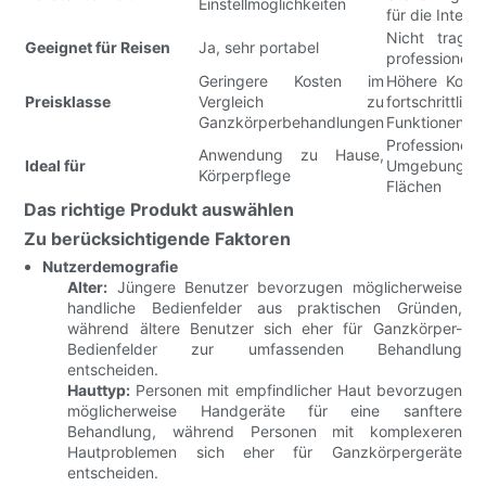
Einstellmöglichkeiten
für die Intensi
Nicht tragba
Geeignet für Reisen
Ja, sehr portabel
professionelle
Geringere Kosten im
Höhere Koste
Preisklasse
Vergleich zu
fortschrittlich
Ganzkörperbehandlungen
Funktionen
Professionelle
Anwendung zu Hause,
Ideal für
Umgebunge
Körperpflege
Flächen
Das richtige Produkt auswählen
Zu berücksichtigende Faktoren
Nutzerdemografie
Alter:
Jüngere Benutzer bevorzugen möglicherweise
handliche Bedienfelder aus praktischen Gründen,
während ältere Benutzer sich eher für Ganzkörper-
Bedienfelder zur umfassenden Behandlung
entscheiden.
Hauttyp:
Personen mit empfindlicher Haut bevorzugen
möglicherweise Handgeräte für eine sanftere
Behandlung, während Personen mit komplexeren
Hautproblemen sich eher für Ganzkörpergeräte
entscheiden.