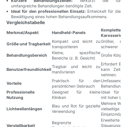
Kürzere Behandlungszeiten:
Verkürzt die für
umfangreiche Behandlungen benötigte Zeit.
Ideal für den professionellen Einsatz:
Entwickelt für die
Bewältigung eines hohen Behandlungsaufkommens.
Vergleichstabelle
Komplette
Merkmal/Aspekt
Handheld-Panels
Karosserietei
Kompakt und leicht zu
Größer, sta
Größe und Tragbarkeit
transportieren
schwerer
Kleine, spezifische
Behandlungsbereich
Große Körper
Bereiche (z. B. Gesicht)
Erfordert Ein
Tragbar und leicht zu
Benutzerfreundlichkeit
kann Zeit i
manövrieren
nehmen.
Praktisch für den
Umfassender
Vorteile
persönlichen Gebrauch
Behandlung
Professionelle
Geeignet für kleine
Ideal für U
Nutzung
Kliniken
mit hoher Lau
Mehrere Welle
Blau und Rot für gezielte
Lichtwellenlängen
vielseitige
Verwendung
Einsatzmöglic
Erweiterte
Begrenzte
Verstellbarkeit
Steuerungsmö