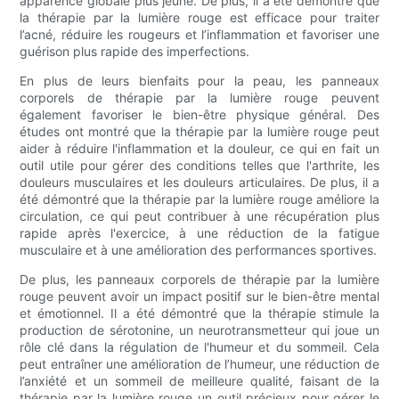
apparence globale plus jeune. De plus, il a été démontré que
la thérapie par la lumière rouge est efficace pour traiter
l’acné, réduire les rougeurs et l’inflammation et favoriser une
guérison plus rapide des imperfections.
En plus de leurs bienfaits pour la peau, les panneaux
corporels de thérapie par la lumière rouge peuvent
également favoriser le bien-être physique général. Des
études ont montré que la thérapie par la lumière rouge peut
aider à réduire l'inflammation et la douleur, ce qui en fait un
outil utile pour gérer des conditions telles que l'arthrite, les
douleurs musculaires et les douleurs articulaires. De plus, il a
été démontré que la thérapie par la lumière rouge améliore la
circulation, ce qui peut contribuer à une récupération plus
rapide après l'exercice, à une réduction de la fatigue
musculaire et à une amélioration des performances sportives.
De plus, les panneaux corporels de thérapie par la lumière
rouge peuvent avoir un impact positif sur le bien-être mental
et émotionnel. Il a été démontré que la thérapie stimule la
production de sérotonine, un neurotransmetteur qui joue un
rôle clé dans la régulation de l'humeur et du sommeil. Cela
peut entraîner une amélioration de l’humeur, une réduction de
l’anxiété et un sommeil de meilleure qualité, faisant de la
thérapie par la lumière rouge un outil précieux pour gérer le