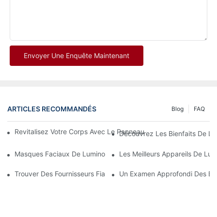
Envoyer Une Enquête Maintenant
ARTICLES RECOMMANDÉS
Blog
FAQ
Revitalisez Votre Corps Avec Le Panneau Corporel De Thérapie
Découvrez Les Bienfaits De L'
Masques Faciaux De Luminothérapie Rouge : Un Examen Compl
Les Meilleurs Appareils De Lu
Trouver Des Fournisseurs Fiables De Thérapie Par La Lumière R
Un Examen Approfondi Des Bien