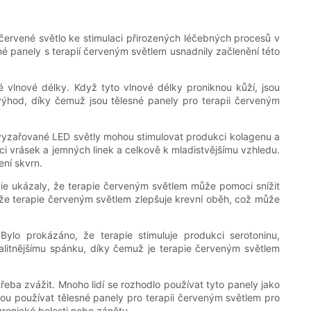
ačervené světlo ke stimulaci přirozených léčebných procesů v
esné panely s terapií červeným světlem usnadnily začlenění této
é vlnové délky. Když tyto vlnové délky proniknou kůží, jsou
ýhod, díky čemuž jsou tělesné panely pro terapii červeným
 vyzařované LED světly mohou stimulovat produkci kolagenu a
kci vrásek a jemných linek a celkově k mladistvějšímu vzhledu.
ení skvrn.
ie ukázaly, že terapie červeným světlem může pomoci snížit
ěno, že terapie červeným světlem zlepšuje krevní oběh, což může
lo prokázáno, že terapie stimuluje produkci serotoninu,
kvalitnějšímu spánku, díky čemuž je terapie červeným světlem
třeba zvážit. Mnoho lidí se rozhodlo používat tyto panely jako
hou používat tělesné panely pro terapii červeným světlem pro
hronické bolesti nebo zánětu.