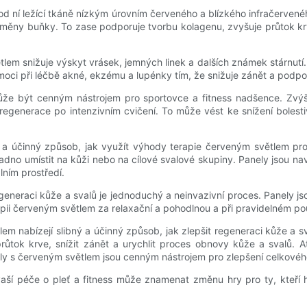
d ní ležící tkáně nízkým úrovním červeného a blízkého infračervené
é měny buňky. To zase podporuje tvorbu kolagenu, zvyšuje průtok krv
em snižuje výskyt vrásek, jemných linek a dalších známek stárnutí.
moci při léčbě akné, ekzému a lupénky tím, že snižuje zánět a podpor
může být cenným nástrojem pro sportovce a fitness nadšence. Zv
generace po intenzivním cvičení. To může vést ke snížení bolestivos
 a účinný způsob, jak využít výhody terapie červeným světlem pro 
adno umístit na kůži nebo na cílové svalové skupiny. Panely jsou na
lním prostředí.
eneraci kůže a svalů je jednoduchý a neinvazivní proces. Panely jso
pii červeným světlem za relaxační a pohodlnou a při pravidelném pou
lem nabízejí slibný a účinný způsob, jak zlepšit regeneraci kůže a s
tok krve, snížit zánět a urychlit proces obnovy kůže a svalů. Ať
ly s červeným světlem jsou cenným nástrojem pro zlepšení celkového
ší péče o pleť a fitness může znamenat změnu hry pro ty, kteří hl