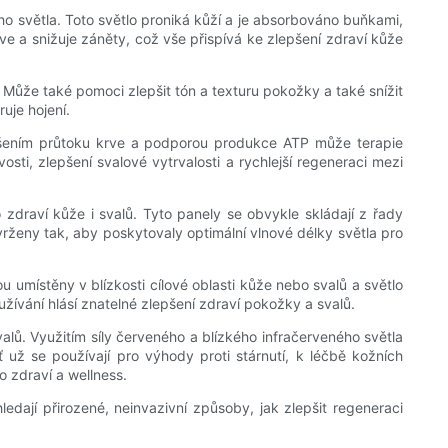
ho světla. Toto světlo proniká kůží a je absorbováno buňkami,
e a snižuje záněty, což vše přispívá ke zlepšení zdraví kůže
 Může také pomoci zlepšit tón a texturu pokožky a také snížit
uje hojení.
ýšením průtoku krve a podporou produkce ATP může terapie
ti, zlepšení svalové vytrvalosti a rychlejší regeneraci mezi
zdraví kůže i svalů. Tyto panely se obvykle skládají z řady
vrženy tak, aby poskytovaly optimální vlnové délky světla pro
u umístěny v blízkosti cílové oblasti kůže nebo svalů a světlo
žívání hlásí znatelné zlepšení zdraví pokožky a svalů.
valů. Využitím síly červeného a blízkého infračerveného světla
 už se používají pro výhody proti stárnutí, k léčbě kožních
 zdraví a wellness.
edají přirozené, neinvazivní způsoby, jak zlepšit regeneraci