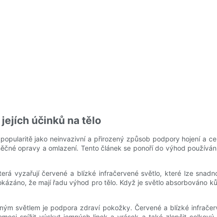
ejích účinků na tělo
popularitě jako neinvazivní a přirozený způsob podpory hojení a c
něčné opravy a omlazení. Tento článek se ponoří do výhod používání 
erá vyzařují červené a blízké infračervené světlo, které lze snadn
okázáno, že mají řadu výhod pro tělo. Když je světlo absorbováno kůží
ným světlem je podpora zdraví pokožky. Červené a blízké infračerv
ci snížit výskyt jemných linek a vrásek a také zlepšit celkový tó