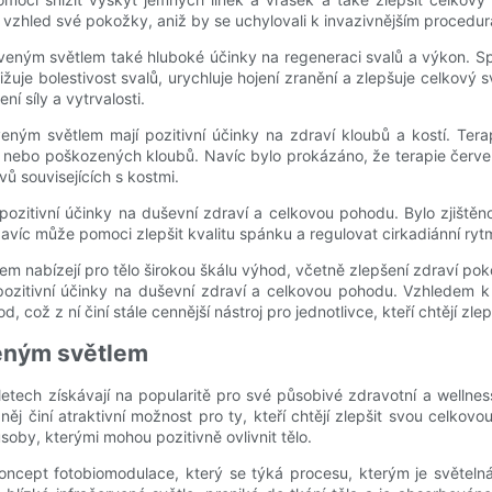
it vzhled své pokožky, aniž by se uchylovali k invazivnějším procedu
veným světlem také hluboké účinky na regeneraci svalů a výkon. Spo
žuje bolestivost svalů, urychluje hojení zranění a zlepšuje celkový 
í síly a vytrvalosti.
eným světlem mají pozitivní účinky na zdraví kloubů a kostí. Ter
ých nebo poškozených kloubů. Navíc bylo prokázáno, že terapie červ
vů souvisejících s kostmi.
itivní účinky na duševní zdraví a celkovou pohodu. Bylo zjištěno,
. Navíc může pomoci zlepšit kvalitu spánku a regulovat cirkadiánní r
lem nabízejí pro tělo širokou škálu výhod, včetně zlepšení zdraví po
 pozitivní účinky na duševní zdraví a celkovou pohodu. Vzhledem 
ož z ní činí stále cennější nástroj pro jednotlivce, kteří chtějí zlep
veným světlem
etech získávají na popularitě pro své působivé zdravotní a wellnes
něj činí atraktivní možnost pro ty, kteří chtějí zlepšit svou celk
by, kterými mohou pozitivně ovlivnit tělo.
koncept fotobiomodulace, který se týká procesu, kterým je světel