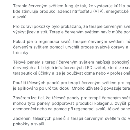
Terapie červeným světlem funguje tak, že vystavuje kůži a po
kde stimuluje produkci adenosintrifosfátu (ATP), energetick
a svalů.
Pro zdraví pokožky bylo prokázáno, že terapie červeným světl
výskyt jizev a strií. Terapie červeným světlem navíc může po
Pokud jde o regeneraci svalů, terapie červeným světlem 
červeným světlem pomoci urychlit proces svalové opravy a re
tréninky.
Tělové panely s terapií červeným světlem nabízejí pohodlný
červených a blízkých infračervených LED světel, které lze sn
terapeutické účinky a lze je používat doma nebo v profesioná
Použití tělesných panelů pro terapii červeným světlem pro reg
je aplikováno po určitou dobu. Mnoho uživatelů považuje tera
Závěrem lze říci, že tělesné panely pro terapii červeným svět
mohou tyto panely podporovat produkci kolagenu, zvýšit prů
onemocnění nebo na pomoc při regeneraci svalů, tělové pane
Začlenění tělesných panelů s terapií červeným světlem do va
pokožky a svalů.