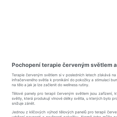
Pochopení terapie červeným světlem a j
Terapie červeným světlem si v posledních letech získává na 
infračerveného světla k pronikání do pokožky a stimulaci bu
na tělo a jak je lze začlenit do wellness rutiny.
Tělové panely pro terapii červeným světlem jsou zařízení, kt
světly, která produkují vlnové délky světla, u kterých bylo pr
snižuje zánět.
Jednou z klíčových výhod tělových panelů pro terapii červe
udržení pevnosti a pružnosti pokožky. Kromě toho může pomo