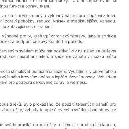
no mitochondriemi, elektrárnou buňky. Tato absorpce světelné
ou funkci a opravu tkání.
z nich činí všestranný a výkonný nástroj pro zlepšení zdraví.
í zdraví pokožky, redukci vrásek a mladistvějšímu vzhledu.
nce zotavující se ze zranění.
hodné pro ty, kteří trpí chronickými stavy, jako je artritida
bolest a podpořit celkový komfort a pohodu.
e červeným světlem může mít pozitivní vliv na náladu a duševní
cí produkce neurotransmiterů a snížením zánětu v mozku může
pnosti stimulovat buněčné omlazení. Využitím síly červeného a
tu, zvýšeného krevního oběhu a lepší duševní pohody. Vzhledem
rojem pro podporu celkového zdraví a wellness.
oužití léků. Bylo prokázáno, že použití tělesných panelů pro
draví pokožky, výhody terapie červeným světlem jsou obrovské
é světlo proniká do pokožky a stimuluje produkci kolagenu,