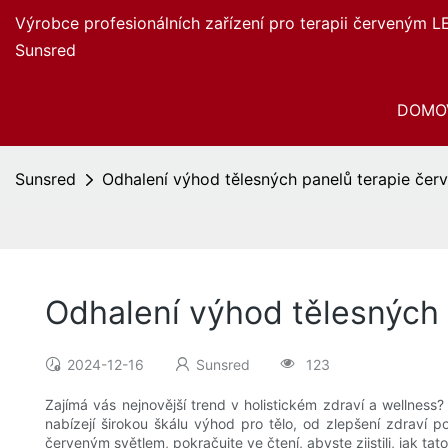
Výrobce profesionálních zařízení pro terapii červeným L
Sunsred
DOMO
Sunsred
Odhalení výhod tělesných panelů terapie če
Odhalení výhod tělesných
2024-12-16
Sunsred
123
Zajímá vás nejnovější trend v holistickém zdraví a wellness
nabízejí širokou škálu výhod pro tělo, od zlepšení zdraví 
červeným světlem, pokračujte ve čtení, abyste zjistili, jak t