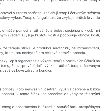
rám.
rtovci a fitness nadšenci začleňují terapii červeným světlem
svalový výkon. Terapie funguje tak, že zvyšuje průtok krve do
apie může pomoci snížit zánět a bolest spojenou s kloubními
eným světlem zvyšuje hustotu kostí a podporuje obnovu kostí,
 že terapie stimuluje produkci serotoninu, neurotransmiteru,
ytmy, které jsou nezbytné pro celkové zdraví a pohodu.
kožky, lepší regenerace a výkonu svalů a pozitivních účinků na
k tomu, že se provádí další výzkum účinků terapie červeným
šit své celkové zdraví a kondici.
s přínosy. Toto neinvazivní ošetření využívá červené a blízké
ovou pohodu. V tomto článku se ponoříme do vědy za tělesnými
ná energie absorbována buňkami a spouští řadu prospěšných