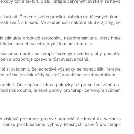
celkový tón a texturu pleti. Terapie červeným světlem se navíc
a bolesti. Červené světlo proniká hluboko do tělesných tkání,
sti svalů a kloubů. Ve skutečnosti některé studie zjistily, že
o stimuluje produkci serotoninu, neurotransmiteru, který hraje
 afektivní poruchou nebo jinými formami deprese.
dšenci se obrátili na terapii červeným světlem, aby pomohla
oběh a podporuje opravu a růst svalové tkáně.
é si uvědomit, že jednotlivé výsledky se mohou lišit. Terapie
o režimu je však vždy nejlepší poradit se se zdravotníkem.
iratelné. Od zlepšení zdraví pokožky až po snížení zánětu a
středí nebo doma, tělesné panely pro terapii červeným světlem
 získává pozornost pro své potenciální zdravotní a wellness
mto článku prozkoumáme výhody tělesných panelů pro terapii