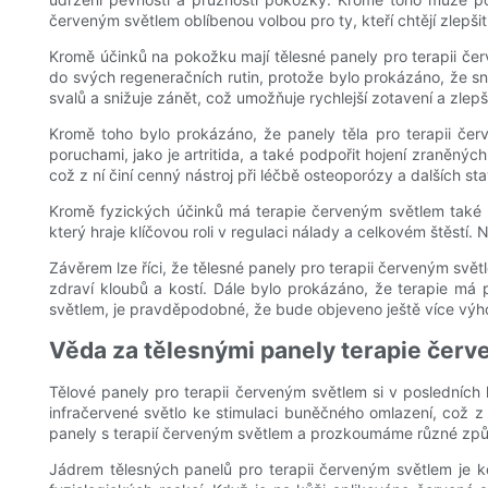
červeným světlem oblíbenou volbou pro ty, kteří chtějí zlepš
Kromě účinků na pokožku mají tělesné panely pro terapii čer
do svých regeneračních rutin, protože bylo prokázáno, že sni
svalů a snižuje zánět, což umožňuje rychlejší zotavení a zlepšen
Kromě toho bylo prokázáno, že panely těla pro terapii červ
poruchami, jako je artritida, a také podpořit hojení zraněn
což z ní činí cenný nástroj při léčbě osteoporózy a dalších sta
Kromě fyzických účinků má terapie červeným světlem také poz
který hraje klíčovou roli v regulaci nálady a celkovém štěstí
Závěrem lze říci, že tělesné panely pro terapii červeným svět
zdraví kloubů a kostí. Dále bylo prokázáno, že terapie má
světlem, je pravděpodobné, že bude objeveno ještě více výhod, c
Věda za tělesnými panely terapie čer
Tělové panely pro terapii červeným světlem si v posledních l
infračervené světlo ke stimulaci buněčného omlazení, což z 
panely s terapií červeným světlem a prozkoumáme různé způso
Jádrem tělesných panelů pro terapii červeným světlem je 