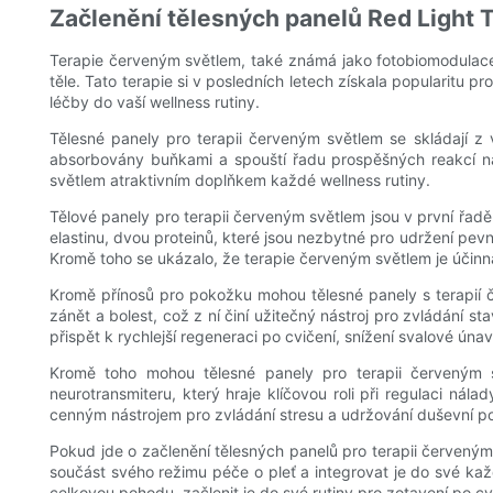
Začlenění tělesných panelů Red Light T
Terapie červeným světlem, také známá jako fotobiomodulace, 
těle. Tato terapie si v posledních letech získala popularitu p
léčby do vaší wellness rutiny.
Tělesné panely pro terapii červeným světlem se skládají z 
absorbovány buňkami a spouští řadu prospěšných reakcí na
světlem atraktivním doplňkem každé wellness rutiny.
Tělové panely pro terapii červeným světlem jsou v první řa
elastinu, dvou proteinů, které jsou nezbytné pro udržení pevn
Kromě toho se ukázalo, že terapie červeným světlem je účinná 
Kromě přínosů pro pokožku mohou tělesné panely s terapií 
zánět a bolest, což z ní činí užitečný nástroj pro zvládání st
přispět k rychlejší regeneraci po cvičení, snížení svalové ún
Kromě toho mohou tělesné panely pro terapii červeným s
neurotransmiteru, který hraje klíčovou roli při regulaci ná
cenným nástrojem pro zvládání stresu a udržování duševní p
Pokud jde o začlenění tělesných panelů pro terapii červeným s
součást svého režimu péče o pleť a integrovat je do své kaž
celkovou pohodu, začlenit je do své rutiny pro zotavení po cv