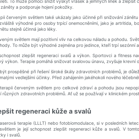
leti. To může pomoci snížit výskyt vrásek a jemných linek a zlepšit 
 záněty a podporuje hojení pokožky.
ii červeným světlem také ukázaly jako účinné při snižování zánětu 
áště výhodné pro osoby trpící onemocněními, jako je artritida, bole
ětu stejně účinná jako léky.
eným světlem mají pozitivní vliv na celkovou náladu a pohodu. Světl
 pohody. To může být výhodné zejména pro jedince, kteří trpí sezónní
chopnost zlepšit regeneraci svalů a výkon. Sportovci a fitness na
lový výkon. Terapie pomáhá snižovat svalovou únavu, zvyšuje krevní 
t prospěšné při řešení široké škály zdravotních problémů, je důležit
lými vedlejšími účinky. Před zahájením jakéhokoli nového léčebnéh
 terapii červeným světlem pro celkové zdraví a pohodu jsou nepop
ení různých zdravotních problémů. Ať už se používají v klinickém pro
pšit regeneraci kůže a svalů
serová terapie (LLLT) nebo fotobiomodulace, si v posledních letech
m světlem je její schopnost zlepšit regeneraci kůže a svalů. V to
ky i svalů.