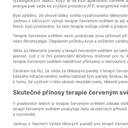
fyziologických reakcí. Když je na kůži aplikováno červené a
energie pak vede ke zvýšení produkce ATP, energetické měn
Bylo zjištěno, že vlnové délky světla vyzařovaného tělesnými
Jednou z klíčových výhod terapie červeným světlem je její
Navíc bylo prokázáno, že tato terapie snižuje zánět a podporuje
Terapie červeným světlem navíc prokázala svou účinnost při z
nebo fibromyalgie. Zlepšením průtoku krve a snížením zánětu
Věda za tělesnými panely s terapií červeným světlem se také r
jasnost, což z ní činí potenciální léčebnou možnost pro ty
terapie červeným světlem nabídnout přirozený a neinvazivn
Závěrem lze říci, že věda za tělesnými panely s terapií červ
blízkého infračerveného světla nabízejí tyto panely širokou 
k tomu, že výzkum v této oblasti neustále roste, tělesné pan
Skutečné přínosy terapie červeným svě
V posledních letech si terapie červeným světlem získala obl
terapii červeným světlem poskytuje řadu skutečných přínosů 
a rozmanité.
Jednou z hlavních výhod tělových panelů pro terapii červe