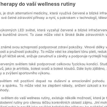
herapy do vaší wellness rutiny
je druh alternativní medicíny, která využívá červené a blízké infr
ro své četné zdravotní přínosy a nyní, s pokrokem v technologii, těl
výkonných LED světel, která vyzařují červené a blízké infračerven
 buněčné úrovni. To zase může vést k široké škále zdravotních v
dě známé svou schopností podporovat zdraví pokožky. Vlnové délky
osti a pružnosti pokožky. To může vést ke zlepšení tónu pleti, redu
při léčbě akné, snižuje zarudnutí a záněty a podporuje rychlejší hoj
červeným světlem také podporovat celkovou fyzickou kondici. Stud
avů, jako je artritida, bolest svalů a bolest kloubů. Dále bylo zjišt
avy a zvýšení sportovního výkonu.
větlem mít pozitivní dopad na duševní a emocionální pohodu. By
lady a spánku. To může vést ke zlepšení nálady, snížení úzkosti a 
ohody.
větlem do vaší wellness rutiny, existuje několik možností, které je 
dodenní rutiny pro cílenou léčbu konkrétních oblastí zájmu. Jiní mo
ičení nebo je použít jako součást holistického přístupu ke zvládání c