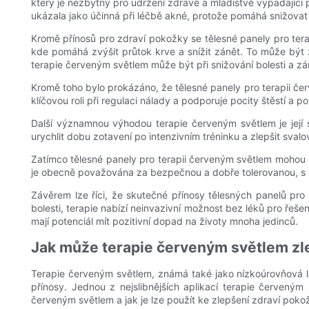
který je nezbytný pro udržení zdravé a mladistvě vypadající p
ukázala jako účinná při léčbě akné, protože pomáhá snižovat
Kromě přínosů pro zdraví pokožky se tělesné panely pro terap
kde pomáhá zvýšit průtok krve a snížit zánět. To může být zvl
terapie červeným světlem může být při snižování bolesti a zán
Kromě toho bylo prokázáno, že tělesné panely pro terapii červ
klíčovou roli při regulaci nálady a podporuje pocity štěstí a
Další významnou výhodou terapie červeným světlem je její s
urychlit dobu zotavení po intenzivním tréninku a zlepšit sva
Zatímco tělesné panely pro terapii červeným světlem mohou bý
je obecně považována za bezpečnou a dobře tolerovanou, s ma
Závěrem lze říci, že skutečné přínosy tělesných panelů pro
bolesti, terapie nabízí neinvazivní možnost bez léků pro řeš
mají potenciál mít pozitivní dopad na životy mnoha jedinců.
Jak může terapie červeným světlem zle
Terapie červeným světlem, známá také jako nízkoúrovňová la
přínosy. Jednou z nejslibnějších aplikací terapie červený
červeným světlem a jak je lze použít ke zlepšení zdraví pokož