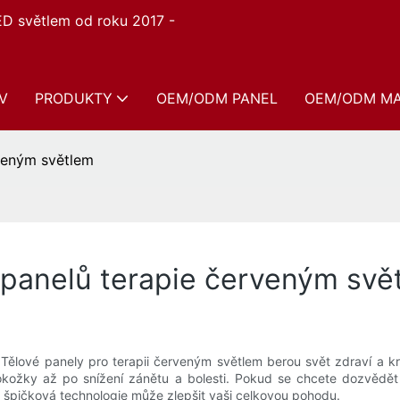
ED světlem od roku 2017 -
V
PRODUKTY
OEM/ODM PANEL
OEM/ODM M
rveným světlem
 panelů terapie červeným svě
? Tělové panely pro terapii červeným světlem berou svět zdraví a k
pokožky až po snížení zánětu a bolesti. Pokud se chcete dozvědět
ato špičková technologie může zlepšit vaši celkovou pohodu.