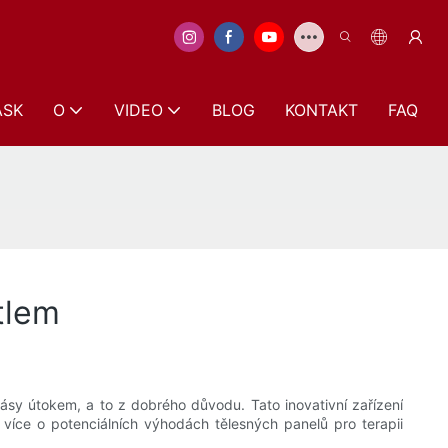
ASK
O
VIDEO
BLOG
KONTAKT
FAQ
tlem
rásy útokem, a to z dobrého důvodu. Tato inovativní zařízení
 více o potenciálních výhodách tělesných panelů pro terapii