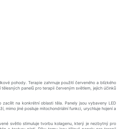
elkové pohody. Terapie zahrnuje použití červeného a blízkého
tělesných panelů pro terapii červeným světlem, jejich účinků
o zacílit na konkrétní oblasti těla. Panely jsou vybaveny LED
, mimo jiné posiluje mitochondriální funkci, urychluje hojení a
ené světlo stimuluje tvorbu kolagenu, který je nezbytný pro
n a texturu pleti. Díky tomu jsou tělové panely pro terapii