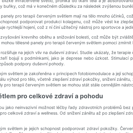
 blízké infračervené světlo, proniká do tkání těla a je absorbová
y buňky, což má v konečném důsledku za následek zvýšenou buněčn
 panely pro terapii červeným světlem mají na tělo mnoho účinků, což 
 schopnost podporovat produkci kolagenu, což může vést ke zlepšen
 rychlejší hojení, což z ní činí užitečný nástroj pro sportovce a jedi
vyšování krevního oběhu a snižování bolesti, což může být zvláště vý
 mohou tělesné panely pro terapii červeným světlem pomoci zmírnit 
ozšiřuje na jejich vliv na duševní zdraví. Studie ukázaly, že terapi
, kteří bojují s podmínkami, jako je deprese nebo úzkost. Stimula
í způsob podpory duševní pohody.
eným světlem je zakořeněna v principech fotobiomodulace a její scho
škálu výhod pro tělo, včetně zlepšení zdraví pokožky, snížení záně
ely pro terapii červeným světlem se mohou stát stále cennějším nást
tlem pro celkové zdraví a pohodu
ibu jako neinvazivní možnost léčby řady zdravotních problémů bez p
pro celkové zdraví a wellness. Od snížení zánětu až po zlepšení z
ným světlem je jejich schopnost podporovat zdraví pokožky. Červen