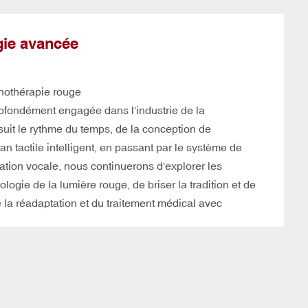
gie avancée
gamme de longueurs d'onde personnalisées de 410 nm
us contacter pour discuter de vos demandes
nothérapie rouge
rofondément engagée dans l'industrie de la
uit le rythme du temps, de la conception de
an tactile intelligent, en passant par le système de
cation vocale, nous continuerons d'explorer les
nologie de la lumière rouge, de briser la tradition et de
la réadaptation et du traitement médical avec
 et le bonheur soient à portée de main