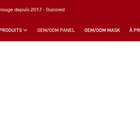
D rouge depuis 2017 - Sunsred
PRODUITS
OEM/ODM PANEL
OEM/ODM MASK
À P