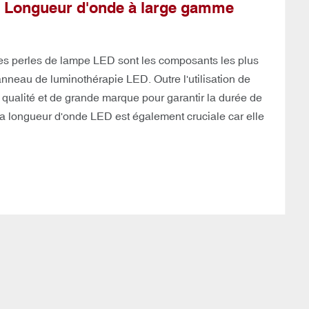
 Longueur d'onde à large gamme
es perles de lampe LED sont les composants les plus
nneau de luminothérapie LED. Outre l'utilisation de
qualité et de grande marque pour garantir la durée de
 la longueur d'onde LED est également cruciale car elle
thérapie à LED
s l'utilisation de perles de lampe de haute qualité,
n garantira la précision de la longueur d'onde, Sunsred
récis pour chacun de nos clients.