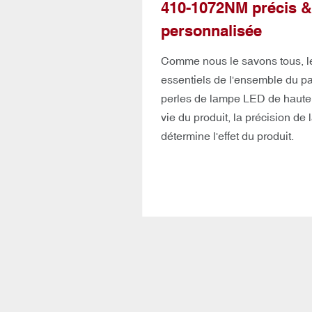
410-1072NM précis &
personnalisée
Comme nous le savons tous, l
essentiels de l'ensemble du pa
perles de lampe LED de haute 
vie du produit, la précision de
détermine l'effet du produit.
Sunsred
meilleurs panneaux de lumino
non seulement nous garantisson
mais notre sphère d'intégratio
fournira des rapports de test p