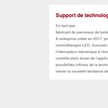
Support de technolo
Prise en charge d'une large 
à 1072 nm, n'hésitez pas à no
En tant que
fabricant de panneaux de lumi
& entreprise créée en 2017, p
luminothérapie LED, Sunsred s
l'interrupteur mécanique à l'écr
contrôle plein écran de l'appli
possibilités infinies de la tech
mener la nouvelle tendance de 
l'innovation, afin que la santé