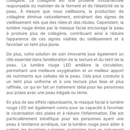
collagène. Le collagène est une protéine fondamentale
responsable du maintien de la fermeté et de l'élasticité de la
peau. À mesure que nous vieillissons, la production de
collagène diminue naturellement, entraînant des signes de
vieillissement tels que des rides et des ridules. Cependant, la
lumière rouge émise par le masque facial encourage la peau
à produire plus de collagène, contribuant ainsi à réduire
l’apparence de ces signes visibles du vieillissement et à
favoriser un teint plus jeune.
De plus, cette solution de soin innovante joue également un
rôle essentiel dans l’amélioration de la texture et du teint de la
peau. La lumière rouge LED améliore la circulation,
permettant une meilleure oxygénation et un meilleur apport
de nutriments aux cellules de la peau. Cela peut conduire à
un teint plus uniforme et à une texture plus lisse et plus
raffinée, ce qui en fait un traitement idéal pour les personnes
aux prises avec une peau inégale ou terne.
En plus de ses effets rajeunissants, le masque facial à lumière
rouge LED est également connu pour sa capacité à favoriser
la cicatrisation des plaies et à réduire l’inflammation. Elle est
particulièrement bénéfique pour les personnes ayant une
peau à tendance acnéique, car la lumière rouge peut aider à
calmer les éruptions cutanées existantes tout en prévenant