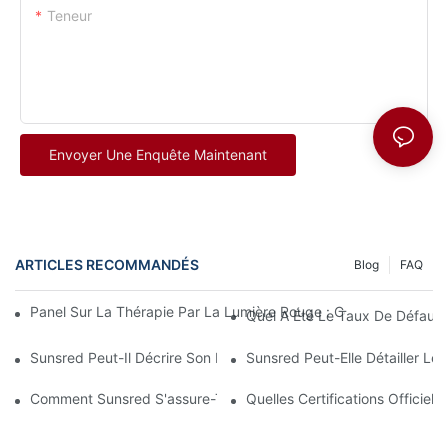
Teneur
Envoyer Une Enquête Maintenant
ARTICLES RECOMMANDÉS
Blog
FAQ
Panel Sur La Thérapie Par La Lumière Rouge : Combien De Temps
Quel A Été Le Taux De Défaut
Sunsred Peut-Il Décrire Son Processus D'assemblage Et De Con
Sunsred Peut-Elle Détailler L
Comment Sunsred S'assure-T-Il Que Différents Lots De Masques
Quelles Certifications Offici