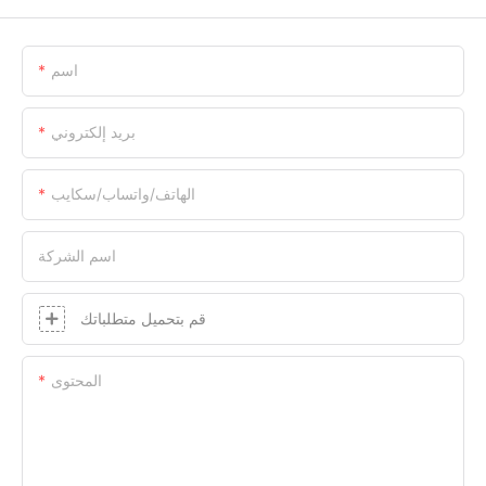
اسم
بريد إلكتروني
الهاتف/واتساب/سكايب
اسم الشركة
قم بتحميل متطلباتك
المحتوى