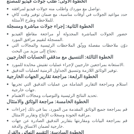
الخطوة الأولى: طلب جولات فيديو للمصنع
تواصل مع موردك واطلب منه جولات فيديو لمرافقه.
حدد مواعيد الجولات في أوقات مناسبة، مع ضمان توفير وقت كافٍ
للملاحظة وطرح الأسئلة.
الخطوة الثانية: إجراء جولات مباشرة ومسجلة
حضور الجولات المباشرة المجدولة أو مراجعة مقاطع الفيديو
المسجلة لتقييم مرافق المورد.
دوّن ملاحظات مفصلة ووثّق الملاحظات الرئيسية والمجالات التي
تحتاج إلى مزيد من البحث.
الخطوة الثالثة: التنسيق مع مدققي الحسابات الخارجيين
الاستعانة بمراجعين خارجيين لإجراء عمليات تفتيش محايدة للمورد.
توفير الوثائق اللازمة وتنسيق الجداول الزمنية لعمليات التدقيق.
الخطوة الرابعة: مراجعة تقارير الجهات الخارجية
استلام ومراجعة التقارير الشاملة من عمليات التدقيق التي تجريها
جهات خارجية.
تحديد النتائج الرئيسية والتوصيات ومجالات الاهتمام.
الخطوة الخامسة: مراجعة الوثائق والامتثال
قم بمراجعة جميع الوثائق المقدمة من المورد، بما في ذلك إجراءات
مراقبة الجودة وسجلات الإنتاج وتقارير الامتثال.
قم بمراجعة البيانات ومقارنتها بتقارير التدقيق الصادرة عن جهات
خارجية لضمان الاتساق والدقة.
الخطوة السادسة: التقييم النهائي والقرار