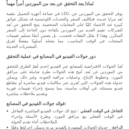
لماذا يعد التحقق عن بعد من الموردين أمراً مهماً
في صناعة أجهزة التجميل بتقنية LED، يوفر التحقق من الموردين عن
بُعد مزايا عديدة. فتكاليف السفر والتحديات اللوجستية قد تشكل عوائق
كبيرة عند الاعتماد كليًا على المعاينات الشخصية. يتيح التحقق عن بُعد
للشركات تقييم العديد من الموردين بكفاءة دون الحاجة إلى السفر
المتكرر. وهذا لا يقلل النفقات فحسب، بل يضمن أيضًا تسليم تقييمات
المنتجات في الوقت المناسب، مما يجعله أسلوبًا مفضلًا لفرق
المشتريات الحديثة.
دور جولات الفيديو في المصانع في عملية التحقق
تُعدّ الجولات الافتراضية للمصانع عبر الفيديو إحدى أهمّ الطرق للتحقق
من الموردين عن بُعد. تُتيح هذه الجولات نظرة شاملة على مرافق
المورد، وخطوط الإنتاج، وعمليات مراقبة الجودة، وغير ذلك. ويمكن
جدولة هذه الجولات، التي تُجرى عبر مكالمات فيديو مباشرة أو مقاطع
فيديو مسجلة، في أوقات مناسبة، مما يسمح بإجراء تقييمات فورية
وتقديم ملاحظات مباشرة.
فوائد جولات الفيديو في المصانع:
التفاعل في الوقت الفعلي
: تتيح لك جولات الفيديو المباشرة التفاعل
في الوقت الفعلي مع مرافق المورد، وطرح الأسئلة وإجراء
الملاحظات أثناء تقدم الجولة.
الراحة
: جدولة الجولات المصورة بالفيديو مرنة ويمكن إجراؤها وفقًا