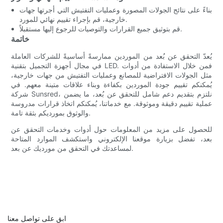
بناءً على نتائج الجولات المصورة وعمليات التفتيش التي أجرتها جهات
خارجية، قم بإجراء تقييم نهائي للمورد.
قم بتوثيق جميع القرارات والتوصيات للرجوع إليها مستقبلاً.
خاتمة
يُعدّ التحقق عن بُعد من الموردين ممارسةً أساسيةً للشركات العاملة
في مجال أجهزة التجميل بتقنية LED. فمن خلال الاستفادة من أدوات
مثل الجولات الافتراضية للمصانع وعمليات التفتيش من جهات خارجية،
يُمكنكم تقييم جودة الموردين بكفاءة وبناء علاقات متينة معهم. في
شركة Sunsred، نلتزم بتقديم دعم شامل للتحقق عن بُعد، ما يضمن
عملية تقييم دقيقة وموثوقة. مع خدماتنا، يُمكنكم اتخاذ قرارات مدروسة
والوثوق بمورديكم بثقة تامة.
للحصول على مزيد من المعلومات حول أدوات وخدمات التحقق عن
بعد، تفضل بزيارة موقعنا الإلكتروني واستكشف الموارد المتاحة
لمساعدتك في التحقق من مورديك عن بعد.
ابق على تواصل معنا