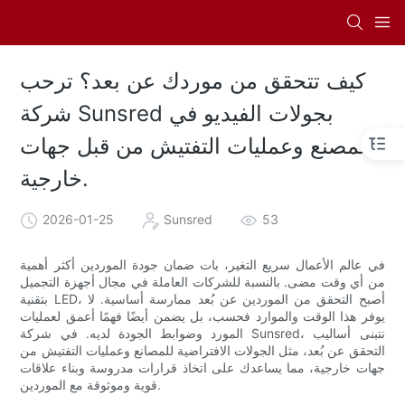
كيف تتحقق من موردك عن بعد؟ ترحب
شركة Sunsred بجولات الفيديو في
المصنع وعمليات التفتيش من قبل جهات
خارجية.
2026-01-25
Sunsred
53
في عالم الأعمال سريع التغير، بات ضمان جودة الموردين أكثر أهمية
من أي وقت مضى. بالنسبة للشركات العاملة في مجال أجهزة التجميل
بتقنية LED، أصبح التحقق من الموردين عن بُعد ممارسة أساسية. لا
يوفر هذا الوقت والموارد فحسب، بل يضمن أيضًا فهمًا أعمق لعمليات
المورد وضوابط الجودة لديه. في شركة Sunsred، نتبنى أساليب
التحقق عن بُعد، مثل الجولات الافتراضية للمصانع وعمليات التفتيش من
جهات خارجية، مما يساعدك على اتخاذ قرارات مدروسة وبناء علاقات
قوية وموثوقة مع الموردين.