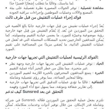
لما يناسبك، وغالبًا ما تتطلب إشعارًا قصيرًا جدًا.
مشاهدة تفصيلية
: توفر الجولات المصورة نظرة تفصيلية على بيئة
المصنع والآلات وعمليات الموظفين وإجراءات مراقبة الجودة.
فوائد إجراء عمليات التفتيش من قبل طرف ثالث
يُعدّ إجراء عمليات تفتيش من قِبل جهات خارجية جانبًا بالغ الأهمية في
التحقق من الموردين عن بُعد. إذ يُقدّم التفتيش من قِبل جهة خارجية
رؤية موضوعية وخبيرّة للمورد، ما يضمن حيادية التقييم وشموليته. كما
يُمكن للمدققين الخارجيين تحديد المشكلات المحتملة التي قد تُغفل في
عمليات التفتيش الذاتية، ما يُضفي مزيدًا من المصداقية على تقييم
المورد.
الفوائد الرئيسية لعمليات التفتيش التي تجريها جهات خارجية:
الحياد
: توفر عمليات التفتيش التي تجريها جهات خارجية وجهة نظر
غير متحيزة، مما يقلل من خطر التحيز أثناء عملية التقييم.
الخبرة
: يتمتع المدققون المحترفون بالخبرة اللازمة لتقييم الموردين
وفقًا لمعايير الصناعة، مما يوفر رؤى تفصيلية وشاملة.
الشفافية
: غالبًا ما تؤدي عمليات التدقيق التي تجريها جهات خارجية
إلى تقارير شفافة وموثقة، مما يسهل تتبع أداء المورد وفهمه.
كيف تدعم Sunsred التحقق عن بعد
في شركة Sunsred، نلتزم بجعل عملية التحقق من الموردين فعّالة
وشاملة قدر الإمكان. من خلال توفير أدوات وخدمات متكاملة، نُمكّن