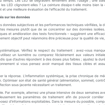
 fil du temps. Les LED se dégradent lentement avec l'usage ; une ba
 : les LED clignotent-elles ? La ceinture dissipe-t-elle moins bien 
et une meilleure évaluation de l'efficacité du traitement.
sés sur les données
es données subjectives et les performances techniques vérifiées, la dern
ntes mesures plutôt que de se concentrer sur des données isolées
es et amélioration des tests fonctionnels – suggèrent une efficacit
ment objectif peut néanmoins être précieuse pour la qualité de vie, 
systématique. Vérifiez le respect du traitement : avez-vous manqu
utilisez un luxmètre ou comparez l’éclairement aux valeurs initial
is que d’autres répondent à des doses plus faibles ; ajustez la dur
tionnement si vous pensez avoir manqué des tissus cibles et ass
er la réponse. L'inflammation systémique, la prise chronique de m
 Optimiser son état de santé général (alimentation, sommeil, contrô
fection sous-jacente nécessitant un traitement.
ole. Par exemple, alternez une phase intensive de deux semaines a
leusement les paramètres de traitement afin de pouvoir corréler
sposez d'informations exploitables. Dans la mesure du possible, comp