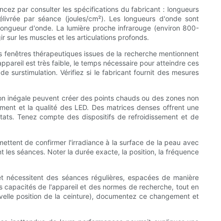
cez par consulter les spécifications du fabricant : longueurs
livrée par séance (joules/cm²). Les longueurs d'onde sont
 longueur d'onde. La lumière proche infrarouge (environ 800-
sur les muscles et les articulations profonds.
 Les fenêtres thérapeutiques issues de la recherche mentionnent
ppareil est très faible, le temps nécessaire pour atteindre ces
e surstimulation. Vérifiez si le fabricant fournit des mesures
ession inégale peuvent créer des points chauds ou des zones non
ment et la qualité des LED. Des matrices denses offrent une
tats. Tenez compte des dispositifs de refroidissement et de
ttent de confirmer l'irradiance à la surface de la peau avec
les séances. Noter la durée exacte, la position, la fréquence
et nécessitent des séances régulières, espacées de manière
s capacités de l'appareil et des normes de recherche, tout en
uvelle position de la ceinture), documentez ce changement et