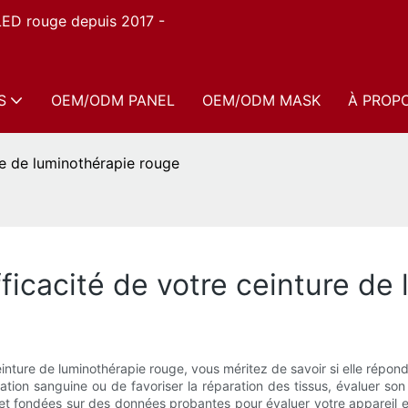
 LED rouge depuis 2017 -
S
OEM/ODM PANEL
OEM/ODM MASK
À PROP
re de luminothérapie rouge
icacité de votre ceinture de
ture de luminothérapie rouge, vous méritez de savoir si elle répond 
culation sanguine ou de favoriser la réparation des tissus, évaluer so
 fondées sur des données probantes pour évaluer votre appareil et 