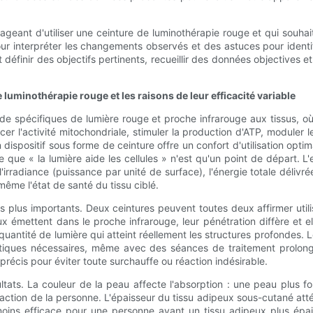
isageant d'utiliser une ceinture de luminothérapie rouge et qui souh
ur interpréter les changements observés et des astuces pour identi
finir des objectifs pertinents, recueillir des données objectives et 
uminothérapie rouge et les raisons de leur efficacité variable
nde spécifiques de lumière rouge et proche infrarouge aux tissus, o
l'activité mitochondriale, stimuler la production d'ATP, moduler le
 Un dispositif sous forme de ceinture offre un confort d'utilisation op
que « la lumière aide les cellules » n'est qu'un point de départ. L'
irradiance (puissance par unité de surface), l'énergie totale délivré
même l'état de santé du tissu ciblé.
 les plus importants. Deux ceintures peuvent toutes deux affirmer uti
 émettent dans le proche infrarouge, leur pénétration diffère et 
quantité de lumière qui atteint réellement les structures profondes.
tiques nécessaires, même avec des séances de traitement prolongées
récis pour éviter toute surchauffe ou réaction indésirable.
résultats. La couleur de la peau affecte l'absorption : une peau plu
 réaction de la personne. L'épaisseur du tissu adipeux sous-cutané a
ns efficace pour une personne ayant un tissu adipeux plus épais a