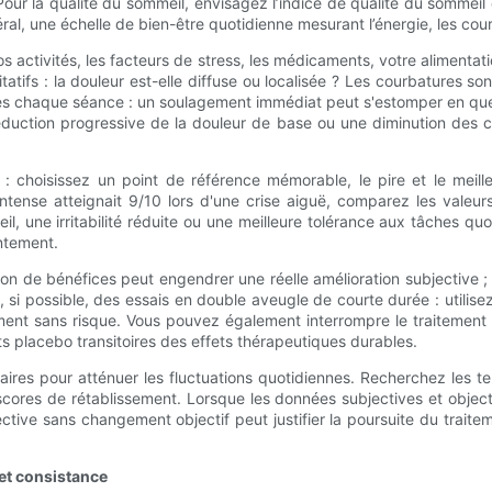
Pour la qualité du sommeil, envisagez l’indice de qualité du sommeil
al, une échelle de bien-être quotidienne mesurant l’énergie, les courb
 activités, les facteurs de stress, les médicaments, votre alimentation 
tatifs : la douleur est-elle diffuse ou localisée ? Les courbatures so
près chaque séance : un soulagement immédiat peut s'estomper en q
e réduction progressive de la douleur de base ou une diminution de
té : choisissez un point de référence mémorable, le pire et le me
ntense atteignait 9/10 lors d'une crise aiguë, comparez les valeurs
l, une irritabilité réduite ou une meilleure tolérance aux tâches quot
ntement.
tion de bénéfices peut engendrer une réelle amélioration subjective ;
, si possible, des essais en double aveugle de courte durée : utilis
ent sans risque. Vous pouvez également interrompre le traitement 
ts placebo transitoires des effets thérapeutiques durables.
s pour atténuer les fluctuations quotidiennes. Recherchez les tend
cores de rétablissement. Lorsque les données subjectives et objecti
tive sans changement objectif peut justifier la poursuite du traitement
 et consistance