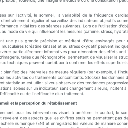
 photos ; toutefois, une imagerie médicale ou une consultation peut 
sur l'activité, le sommeil, la variabilité de la fréquence cardiaq
e d'entraînement régulier et surveillez des indicateurs objectifs com
rmance initial lors des séances suivantes. Lors de l'utilisation d'
s au mode de vie qui influencent les mesures (caféine, stress, hydrata
ent une plus grande précision et méritent d'être envisagés pour
ons musculaires (créatine kinase) et au stress oxydatif peuvent ind
'avérer particulièrement informatives pour démontrer des effets anti
'imagerie, telles que l'échographie, permettent de visualiser la struc
eux techniques peuvent contribuer à confirmer les effets superficiels
lanifiez des intervalles de mesure réguliers (par exemple, à l’inclu
z les activités ou traitements concomitants. Stockez les données da
 statistique est utile : si vous observez des tendances progressives
rations isolées sur un indicateur, sans changement ailleurs, inciten
efficacité ou de l’inefficacité d’un traitement.
mmeil et la perception du rétablissement
notamment pour les interventions visant à améliorer le confort, le 
t révèlent des aspects que les chiffres seuls ne permettent pas de 
ne échelle numérique (EN) et enregistrez les valeurs de manière coh