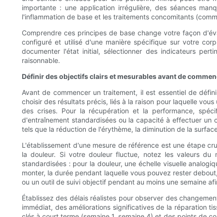
importante : une application irrégulière, des séances manq
l'inflammation de base et les traitements concomitants (comme
Comprendre ces principes de base change votre façon d'évalue
configuré et utilisé d'une manière spécifique sur votre co
documenter l'état initial, sélectionner des indicateurs perti
raisonnable.
Définir des objectifs clairs et mesurables avant de commen
Avant de commencer un traitement, il est essentiel de défini
choisir des résultats précis, liés à la raison pour laquelle vo
des crises. Pour la récupération et la performance, spéci
d'entraînement standardisées ou la capacité à effectuer un c
tels que la réduction de l'érythème, la diminution de la surface 
L'établissement d'une mesure de référence est une étape cruc
la douleur. Si votre douleur fluctue, notez les valeurs du m
standardisées : pour la douleur, une échelle visuelle analo
monter, la durée pendant laquelle vous pouvez rester debout, o
ou un outil de suivi objectif pendant au moins une semaine afi
Établissez des délais réalistes pour observer des changement
immédiat, des améliorations significatives de la réparation t
clés à court terme (semaine 1, semaine 4) et des points de co