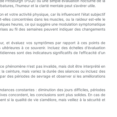
 de Pittsburgh (PSQI) ou une simple évaluation nocturne de la
atures, l’humeur et la clarté mentale peut s’avérer utile.
et votre activité physique, car ils influencent l'état subjectif
nt-elles concentrées dans les muscles, ou la raideur est-elle le
uelques heures, ce qui suggère une modulation symptomatique
s crises au fil des semaines peuvent indiquer des changements
illeur, et évaluez vos symptômes par rapport à ces points de
 ultérieures à ce souvenir. Incluez des échelles d'évaluation
idiennes sont des indicateurs significatifs de l'efficacité d'un
 ce phénomène n'est pas invalide, mais doit être interprété en
ez la ceinture, mais variez la durée des séances ou incluez des
par des périodes de sevrage et observer si les améliorations
ances constantes : diminution des jours difficiles, périodes
ves concordent, les conclusions sont plus solides. En cas de
 si la qualité de vie s’améliore, mais veillez à la sécurité et