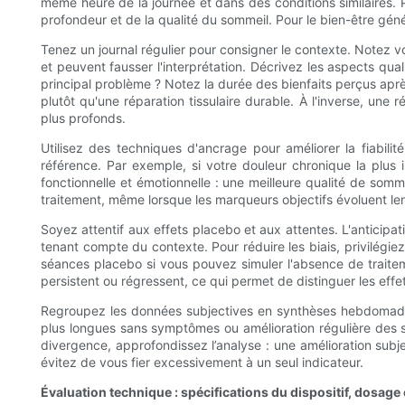
même heure de la journée et dans des conditions similaires. 
profondeur et de la qualité du sommeil. Pour le bien-être génér
Tenez un journal régulier pour consigner le contexte. Notez vos
et peuvent fausser l'interprétation. Décrivez les aspects quali
principal problème ? Notez la durée des bienfaits perçus a
plutôt qu'une réparation tissulaire durable. À l'inverse, un
plus profonds.
Utilisez des techniques d'ancrage pour améliorer la fiabili
référence. Par exemple, si votre douleur chronique la plus i
fonctionnelle et émotionnelle : une meilleure qualité de sommei
traitement, même lorsque les marqueurs objectifs évoluent le
Soyez attentif aux effets placebo et aux attentes. L'anticipa
tenant compte du contexte. Pour réduire les biais, privilégiez
séances placebo si vous pouvez simuler l'absence de traitem
persistent ou régressent, ce qui permet de distinguer les effe
Regroupez les données subjectives en synthèses hebdomadaire
plus longues sans symptômes ou amélioration régulière des s
divergence, approfondissez l’analyse : une amélioration subjec
évitez de vous fier excessivement à un seul indicateur.
Évaluation technique : spécifications du dispositif, dosage