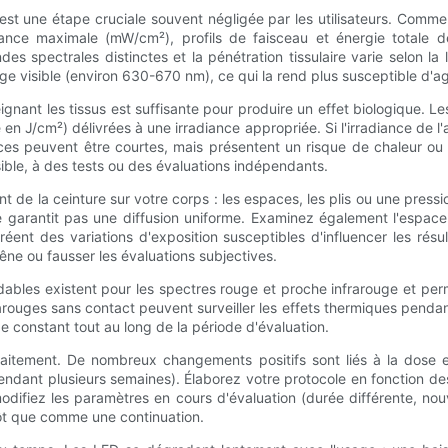
st une étape cruciale souvent négligée par les utilisateurs. Commen
ce maximale (mW/cm²), profils de faisceau et énergie totale dé
s spectrales distinctes et la pénétration tissulaire varie selon la
isible (environ 630-670 nm), ce qui la rend plus susceptible d'agir 
teignant les tissus est suffisante pour produire un effet biologique.
n J/cm²) délivrées à une irradiance appropriée. Si l'irradiance de l'a
nces peuvent être courtes, mais présentent un risque de chaleur ou d
ible, à des tests ou des évaluations indépendants.
ement de la ceinture sur votre corps : les espaces, les plis ou une pr
 garantit pas une diffusion uniforme. Examinez également l'espace
nt des variations d'exposition susceptibles d'influencer les résul
êne ou fausser les évaluations subjectives.
les existent pour les spectres rouge et proche infrarouge et perme
ouges sans contact peuvent surveiller les effets thermiques pendant 
e constant tout au long de la période d'évaluation.
traitement. De nombreux changements positifs sont liés à la dose 
ndant plusieurs semaines). Élaborez votre protocole en fonction de
modifiez les paramètres en cours d'évaluation (durée différente, no
ôt que comme une continuation.