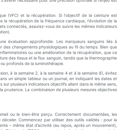
s'avérer nécessaire pour une précision optimale si l'enjeu est
ue (VFC) et la récupération. Si l'objectif de la ceinture est
me la récupération de la fréquence cardiaque, l'évolution de la
objets connectés, assurez-vous de suivre les mêmes indicateurs
tion).
 une évaluation approfondie. Les marqueurs sanguins liés à
iquer des changements physiologiques au fil du temps. Bien que
-inflammatoires ou une amélioration de la récupération, que ce
ture des tissus et le flux sanguin, tandis que la thermographie
 ou profonds de la luminothérapie.
sion, à la semaine 2, à la semaine 4 et à la semaine 8), évitez
ns un simple tableur ou un journal, en indiquant les dates et
 sur plusieurs indicateurs objectifs allant dans le même sens,
t à la prudence. La combinaison de plusieurs mesures objectives
sommeil ou le bien-être perçu. Correctement documentées, les
déceler. Commencez par utiliser des outils validés : pour la
érente – même état d’activité (au repos, après un mouvement),