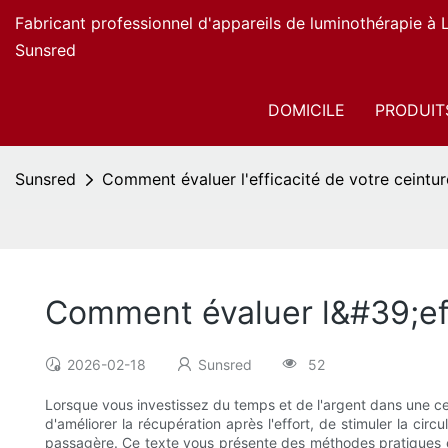
Fabricant professionnel d'appareils de luminothérapie à
Sunsred
DOMICILE
PRODUIT
Sunsred
Comment évaluer l'efficacité de votre ceintu
Comment évaluer l&#39;eff
2026-02-18
Sunsred
52
Lorsque vous investissez du temps et de l'argent dans une cein
d'améliorer la récupération après l'effort, de stimuler la cir
passagère. Ce texte vous présente des méthodes pratiques et