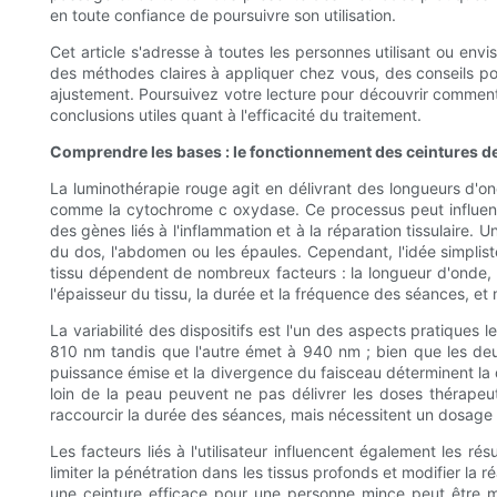
en toute confiance de poursuivre son utilisation.
Cet article s'adresse à toutes les personnes utilisant ou env
des méthodes claires à appliquer chez vous, des conseils po
ajustement. Poursuivez votre lecture pour découvrir comment dé
conclusions utiles quant à l'efficacité du traitement.
Comprendre les bases : le fonctionnement des ceintures de l
La luminothérapie rouge agit en délivrant des longueurs d'o
comme la cytochrome c oxydase. Ce processus peut influencer 
des gènes liés à l'inflammation et à la réparation tissulaire.
du dos, l'abdomen ou les épaules. Cependant, l'idée simpliste 
tissu dépendent de nombreux facteurs : la longueur d'onde, l'
l'épaisseur du tissu, la durée et la fréquence des séances, et 
La variabilité des dispositifs est l'un des aspects pratiques
810 nm tandis que l'autre émet à 940 nm ; bien que les deux
puissance émise et la divergence du faisceau déterminent la 
loin de la peau peuvent ne pas délivrer les doses thérapeu
raccourcir la durée des séances, mais nécessitent un dosage p
Les facteurs liés à l'utilisateur influencent également les 
limiter la pénétration dans les tissus profonds et modifier la
une ceinture efficace pour une personne mince peut être moi