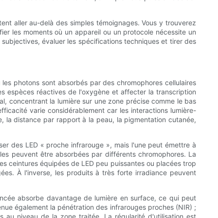
aitent aller au-delà des simples témoignages. Vous y trouverez
fier les moments où un appareil ou un protocole nécessite un
subjectives, évaluer les spécifications techniques et tirer des
ù les photons sont absorbés par des chromophores cellulaires
s espèces réactives de l'oxygène et affecter la transcription
timal, concentrant la lumière sur une zone précise comme le bas
efficacité varie considérablement car les interactions lumière-
e, la distance par rapport à la peau, la pigmentation cutanée,
liser des LED « proche infrarouge », mais l'une peut émettre à
elles peuvent être absorbées par différents chromophores. La
 Les ceintures équipées de LED peu puissantes ou placées trop
. À l'inverse, les produits à très forte irradiance peuvent
s foncée absorbe davantage de lumière en surface, ce qui peut
tténue également la pénétration des infrarouges proches (NIR) ;
u niveau de la zone traitée. La régularité d'utilisation est