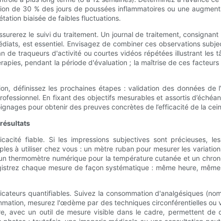
uction de 30 % des jours de poussées inflammatoires ou une augmen
étation biaisée de faibles fluctuations.
surerez le suivi du traitement. Un journal de traitement, consignant la
édiats, est essentiel. Envisagez de combiner ces observations subje
n de traqueurs d'activité ou courtes vidéos répétées illustrant les t
ies, pendant la période d'évaluation ; la maîtrise de ces facteurs
on, définissez les prochaines étapes : validation des données de 
professionnel. En fixant des objectifs mesurables et assortis d’échéa
ignages pour obtenir des preuves concrètes de l’efficacité de la cein
 résultats
icacité fiable. Si les impressions subjectives sont précieuses, l
s à utiliser chez vous : un mètre ruban pour mesurer les variation
un thermomètre numérique pour la température cutanée et un chron
nregistrez chaque mesure de façon systématique : même heure, mêmes
ndicateurs quantifiables. Suivez la consommation d'analgésiques (n
mmation, mesurez l'œdème par des techniques circonférentielles ou vo
, avec un outil de mesure visible dans le cadre, permettent de quan