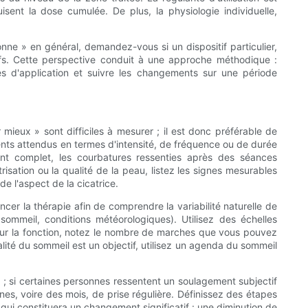
sent la dose cumulée. De plus, la physiologie individuelle,
nne » en général, demandez-vous si un dispositif particulier,
tifs. Cette perspective conduit à une approche méthodique :
iables d'application et suivre les changements sur une période
mieux » sont difficiles à mesurer ; il est donc préférable de
gements attendus en termes d'intensité, de fréquence ou de durée
ment complet, les courbatures ressenties après des séances
sation ou la qualité de la peau, listez les signes mesurables
de l'aspect de la cicatrice.
er la thérapie afin de comprendre la variabilité naturelle de
, sommeil, conditions météorologiques). Utilisez des échelles
Pour la fonction, notez le nombre de marches que vous pouvez
alité du sommeil est un objectif, utilisez un agenda du sommeil
 ; si certaines personnes ressentent un soulagement subjectif
nes, voire des mois, de prise régulière. Définissez des étapes
qui constituera un changement significatif : une diminution de