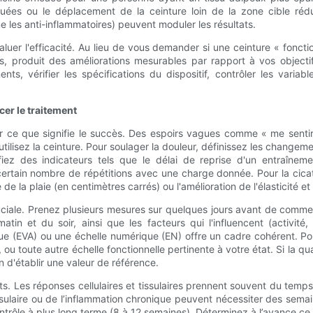
uées ou le déplacement de la ceinture loin de la zone cible rédui
 les anti-inflammatoires) peuvent moduler les résultats.
r l'efficacité. Au lieu de vous demander si une ceinture « fonctio
rps, produit des améliorations mesurables par rapport à vos objec
nents, vérifier les spécifications du dispositif, contrôler les var
cer le traitement
r ce que signifie le succès. Des espoirs vagues comme « me sentir 
us utilisez la ceinture. Pour soulager la douleur, définissez les chan
fiez des indicateurs tels que le délai de reprise d'un entraîne
ertain nombre de répétitions avec une charge donnée. Pour la cicatri
de la plaie (en centimètres carrés) ou l'amélioration de l'élasticité et 
iale. Prenez plusieurs mesures sur quelques jours avant de commenc
atin et du soir, ainsi que les facteurs qui l'influencent (activité
gique (EVA) ou une échelle numérique (EN) offre un cadre cohérent. 
u toute autre échelle fonctionnelle pertinente à votre état. Si la qu
n d'établir une valeur de référence.
s. Les réponses cellulaires et tissulaires prennent souvent du temps
issulaire ou de l’inflammation chronique peuvent nécessiter des semai
ntrôle à plus long terme (8 à 12 semaines). Déterminez à l’avance ce 