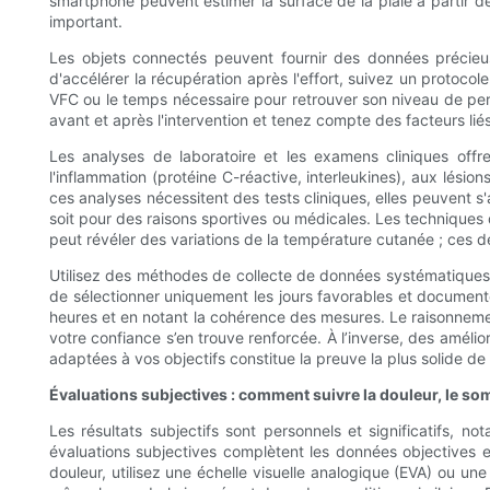
smartphone peuvent estimer la surface de la plaie à partir de
important.
Les objets connectés peuvent fournir des données précieuses 
d'accélérer la récupération après l'effort, suivez un protocol
VFC ou le temps nécessaire pour retrouver son niveau de perfo
avant et après l'intervention et tenez compte des facteurs lié
Les analyses de laboratoire et les examens cliniques offr
l'inflammation (protéine C-réactive, interleukines), aux lési
ces analyses nécessitent des tests cliniques, elles peuvent s
soit pour des raisons sportives ou médicales. Les techniques d
peut révéler des variations de la température cutanée ; ces d
Utilisez des méthodes de collecte de données systématiques : p
de sélectionner uniquement les jours favorables et documente
heures et en notant la cohérence des mesures. Le raisonnement
votre confiance s’en trouve renforcée. À l’inverse, des amélio
adaptées à vos objectifs constitue la preuve la plus solide de l’
Évaluations subjectives : comment suivre la douleur, le so
Les résultats subjectifs sont personnels et significatifs, 
évaluations subjectives complètent les données objectives e
douleur, utilisez une échelle visuelle analogique (EVA) ou u