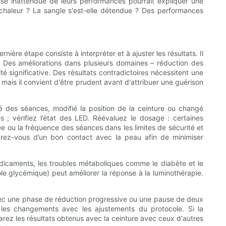
isse inattendue de leurs performances pourrait expliquer une
la chaleur ? La sangle s'est-elle détendue ? Des performances
ière étape consiste à interpréter et à ajuster les résultats. Il
. Des améliorations dans plusieurs domaines – réduction des
é significative. Des résultats contradictoires nécessitent une
mais il convient d'être prudent avant d'attribuer une guérison
é des séances, modifié la position de la ceinture ou changé
es ; vérifiez l’état des LED. Réévaluez le dosage : certaines
ée ou la fréquence des séances dans les limites de sécurité et
urez-vous d’un bon contact avec la peau afin de minimiser
édicaments, les troubles métaboliques comme le diabète et le
le glycémique) peut améliorer la réponse à la luminothérapie.
vec une phase de réduction progressive ou une pause de deux
 les changements avec les ajustements du protocole. Si la
arez les résultats obtenus avec la ceinture avec ceux d'autres