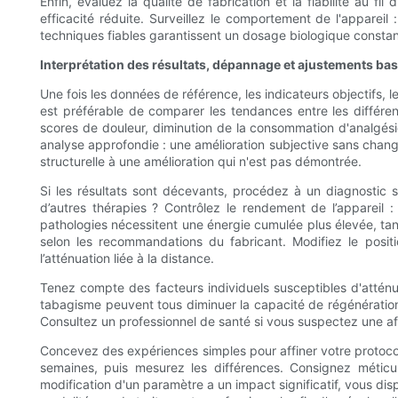
Enfin, évaluez la qualité de fabrication et la fiabilité au
efficacité réduite. Surveillez le comportement de l'appareil
techniques fiables garantissent un dosage biologique constant 
Interprétation des résultats, dépannage et ajustements ba
Une fois les données de référence, les indicateurs objectifs, l
est préférable de comparer les tendances entre les différe
scores de douleur, diminution de la consommation d'analgésiqu
analyse approfondie : une amélioration subjective sans change
structurelle à une amélioration qui n'est pas démontrée.
Si les résultats sont décevants, procédez à un diagnostic 
d’autres thérapies ? Contrôlez le rendement de l’appareil : 
pathologies nécessitent une énergie cumulée plus élevée, tand
selon les recommandations du fabricant. Modifiez le posi
l’atténuation liée à la distance.
Tenez compte des facteurs individuels susceptibles d'atténu
tabagisme peuvent tous diminuer la capacité de régénération.
Consultez un professionnel de santé si vous suspectez une af
Concevez des expériences simples pour affiner votre protoc
semaines, puis mesurez les différences. Consignez méticu
modification d'un paramètre a un impact significatif, vous di