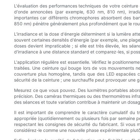
L'évaluation des performances techniques de votre ceinture e
d'onde annoncées (par exemple, 630 nm, 810 nm), irradian
importantes car différents chromophores absorbent des bande
850 nm) pénètre généralement plus profondément que le rouge v
L'irradiance et la dose d'énergie déterminent si la lumière at
souvent certaines densités d'énergie (par exemple, une plage e
doses devient impraticable ; si elle est très élevée, les séa
d'irradiance à une distance standard et comparez-les, si poss
L'application régulière est essentielle. Vérifiez le positionn
traitées. Une ceinture qui bouge lors de vos mouvements ne
couverture plus homogène, tandis que des LED espacées crée
sécurité de la ceinture ; une surchauffe peut provoquer une g
Mesurez ce que vous pouvez. Des luxmètres portables abordab
précision. Des caméras thermiques ou des thermomètres infrar
des séances et toute variation contribue à maintenir un dosag
Il est important de comprendre le caractère cumulatif du 
appropriée (quotidiennement ou plusieurs fois par semaine pe
respectant les consignes de sécurité du fabricant. Si vous 
considérez-le comme une nouvelle phase expérimentale plut