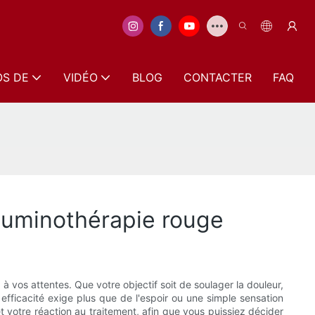
OS DE
VIDÉO
BLOG
CONTACTER
FAQ
 luminothérapie rouge
à vos attentes. Que votre objectif soit de soulager la douleur,
n efficacité exige plus que de l'espoir ou une simple sensation
votre réaction au traitement, afin que vous puissiez décider