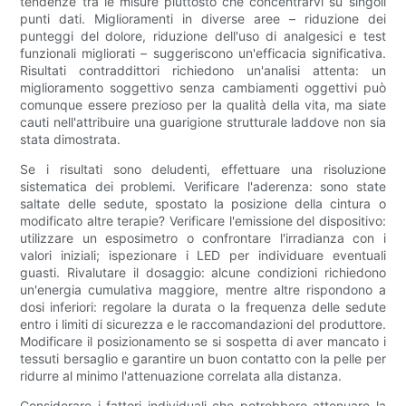
tendenze tra le misure piuttosto che concentrarvi su singoli
punti dati. Miglioramenti in diverse aree – riduzione dei
punteggi del dolore, riduzione dell'uso di analgesici e test
funzionali migliorati – suggeriscono un'efficacia significativa.
Risultati contraddittori richiedono un'analisi attenta: un
miglioramento soggettivo senza cambiamenti oggettivi può
comunque essere prezioso per la qualità della vita, ma siate
cauti nell'attribuire una guarigione strutturale laddove non sia
stata dimostrata.
Se i risultati sono deludenti, effettuare una risoluzione
sistematica dei problemi. Verificare l'aderenza: sono state
saltate delle sedute, spostato la posizione della cintura o
modificato altre terapie? Verificare l'emissione del dispositivo:
utilizzare un esposimetro o confrontare l'irradianza con i
valori iniziali; ispezionare i LED per individuare eventuali
guasti. Rivalutare il dosaggio: alcune condizioni richiedono
un'energia cumulativa maggiore, mentre altre rispondono a
dosi inferiori: regolare la durata o la frequenza delle sedute
entro i limiti di sicurezza e le raccomandazioni del produttore.
Modificare il posizionamento se si sospetta di aver mancato i
tessuti bersaglio e garantire un buon contatto con la pelle per
ridurre al minimo l'attenuazione correlata alla distanza.
Considerare i fattori individuali che potrebbero attenuare la