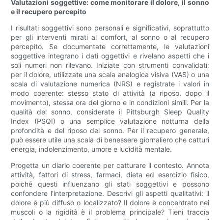
Valutazioni soggettive: come monitorare il dolore, il sonno
e il recupero percepito
I risultati soggettivi sono personali e significativi, soprattutto
per gli interventi mirati al comfort, al sonno o al recupero
percepito. Se documentate correttamente, le valutazioni
soggettive integrano i dati oggettivi e rivelano aspetti che i
soli numeri non rilevano. Iniziate con strumenti convalidati:
per il dolore, utilizzate una scala analogica visiva (VAS) o una
scala di valutazione numerica (NRS) e registrate i valori in
modo coerente: stesso stato di attività (a riposo, dopo il
movimento), stessa ora del giorno e in condizioni simili. Per la
qualità del sonno, considerate il Pittsburgh Sleep Quality
Index (PSQI) o una semplice valutazione notturna della
profondità e del riposo del sonno. Per il recupero generale,
può essere utile una scala di benessere giornaliero che catturi
energia, indolenzimento, umore e lucidità mentale.
Progetta un diario coerente per catturare il contesto. Annota
attività, fattori di stress, farmaci, dieta ed esercizio fisico,
poiché questi influenzano gli stati soggettivi e possono
confondere l'interpretazione. Descrivi gli aspetti qualitativi: il
dolore è più diffuso o localizzato? Il dolore è concentrato nei
muscoli o la rigidità è il problema principale? Tieni traccia