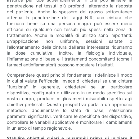
penetrazione nei tessuti più profondi, alterando la risposta
del paziente. Anche lo spessore del grasso sottocutaneo
attenua la penetrazione dei raggi NIR; una cintura che
funziona bene su una persona magra può essere meno
efficace su qualcuno con tessuti più spessi nella zona di
trattamento. Anche le modalità di utilizzo sono importanti:
un'applicazione non uniforme, sessioni saltate o
l'allontanamento della cintura dall'area interessata ridurranno
la dose cumulativa. Inoltre, la fisiologia individuale,
l'infiammazione di base e i trattamenti concomitanti (come i
farmaci antinfiammatori) possono modulare i risultati.
Comprendere questi principi fondamentali ridefinisce il modo
in cui si valuta l'efficacia. Invece di chiedersi se una cintura
"funziona" in generale, chiedetevi se un particolare
dispositivo, configurato e utilizzato in un modo specifico sul
vostro corpo, produce miglioramenti misurabili rispetto agli
obiettivi prefissati. Questa prospettiva porta a un approccio
metodico: documentare lo stato di base, selezionare
parametri significativi, verificare le specifiche del dispositivo,
controllare le variabili applicative e monitorare i cambiamenti
in un arco di tempo ragionevole.
Stabilire obiettivi chiari e misurabili prima di iniziare il