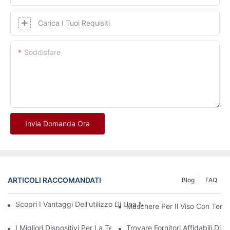
Carica I Tuoi Requisiti
Soddisfare
Invia Domanda Ora
ARTICOLI RACCOMANDATI
Blog
FAQ
Scopri I Vantaggi Dell'utilizzo Di Una Maschera Per La Terapia
Maschere Per Il Viso Con Tera
I Migliori Dispositivi Per La Terapia A Luce Rossa E Infrarossi 
Trovare Fornitori Affidabili D