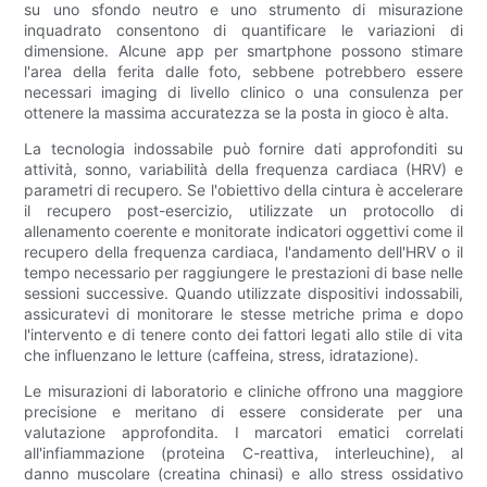
su uno sfondo neutro e uno strumento di misurazione
inquadrato consentono di quantificare le variazioni di
dimensione. Alcune app per smartphone possono stimare
l'area della ferita dalle foto, sebbene potrebbero essere
necessari imaging di livello clinico o una consulenza per
ottenere la massima accuratezza se la posta in gioco è alta.
La tecnologia indossabile può fornire dati approfonditi su
attività, sonno, variabilità della frequenza cardiaca (HRV) e
parametri di recupero. Se l'obiettivo della cintura è accelerare
il recupero post-esercizio, utilizzate un protocollo di
allenamento coerente e monitorate indicatori oggettivi come il
recupero della frequenza cardiaca, l'andamento dell'HRV o il
tempo necessario per raggiungere le prestazioni di base nelle
sessioni successive. Quando utilizzate dispositivi indossabili,
assicuratevi di monitorare le stesse metriche prima e dopo
l'intervento e di tenere conto dei fattori legati allo stile di vita
che influenzano le letture (caffeina, stress, idratazione).
Le misurazioni di laboratorio e cliniche offrono una maggiore
precisione e meritano di essere considerate per una
valutazione approfondita. I marcatori ematici correlati
all'infiammazione (proteina C-reattiva, interleuchine), al
danno muscolare (creatina chinasi) e allo stress ossidativo