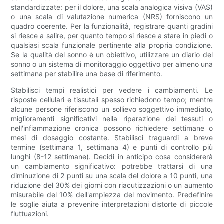
standardizzate: per il dolore, una scala analogica visiva (VAS)
o una scala di valutazione numerica (NRS) forniscono un
quadro coerente. Per la funzionalità, registrare quanti gradini
si riesce a salire, per quanto tempo si riesce a stare in piedi o
qualsiasi scala funzionale pertinente alla propria condizione.
Se la qualità del sonno è un obiettivo, utilizzare un diario del
sonno o un sistema di monitoraggio oggettivo per almeno una
settimana per stabilire una base di riferimento.
Stabilisci tempi realistici per vedere i cambiamenti. Le
risposte cellulari e tissutali spesso richiedono tempo; mentre
alcune persone riferiscono un sollievo soggettivo immediato,
miglioramenti significativi nella riparazione dei tessuti o
nell'infiammazione cronica possono richiedere settimane o
mesi di dosaggio costante. Stabilisci traguardi a breve
termine (settimana 1, settimana 4) e punti di controllo più
lunghi (8-12 settimane). Decidi in anticipo cosa considererà
un cambiamento significativo: potrebbe trattarsi di una
diminuzione di 2 punti su una scala del dolore a 10 punti, una
riduzione del 30% dei giorni con riacutizzazioni o un aumento
misurabile del 10% dell'ampiezza del movimento. Predefinire
le soglie aiuta a prevenire interpretazioni distorte di piccole
fluttuazioni.