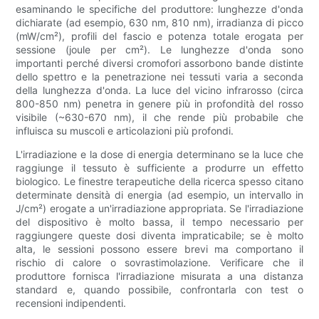
esaminando le specifiche del produttore: lunghezze d'onda
dichiarate (ad esempio, 630 nm, 810 nm), irradianza di picco
(mW/cm²), profili del fascio e potenza totale erogata per
sessione (joule per cm²). Le lunghezze d'onda sono
importanti perché diversi cromofori assorbono bande distinte
dello spettro e la penetrazione nei tessuti varia a seconda
della lunghezza d'onda. La luce del vicino infrarosso (circa
800-850 nm) penetra in genere più in profondità del rosso
visibile (~630-670 nm), il che rende più probabile che
influisca su muscoli e articolazioni più profondi.
L'irradiazione e la dose di energia determinano se la luce che
raggiunge il tessuto è sufficiente a produrre un effetto
biologico. Le finestre terapeutiche della ricerca spesso citano
determinate densità di energia (ad esempio, un intervallo in
J/cm²) erogate a un'irradiazione appropriata. Se l'irradiazione
del dispositivo è molto bassa, il tempo necessario per
raggiungere queste dosi diventa impraticabile; se è molto
alta, le sessioni possono essere brevi ma comportano il
rischio di calore o sovrastimolazione. Verificare che il
produttore fornisca l'irradiazione misurata a una distanza
standard e, quando possibile, confrontarla con test o
recensioni indipendenti.