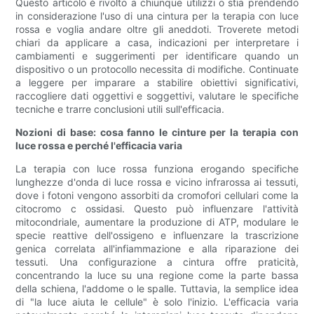
Questo articolo è rivolto a chiunque utilizzi o stia prendendo
in considerazione l'uso di una cintura per la terapia con luce
rossa e voglia andare oltre gli aneddoti. Troverete metodi
chiari da applicare a casa, indicazioni per interpretare i
cambiamenti e suggerimenti per identificare quando un
dispositivo o un protocollo necessita di modifiche. Continuate
a leggere per imparare a stabilire obiettivi significativi,
raccogliere dati oggettivi e soggettivi, valutare le specifiche
tecniche e trarre conclusioni utili sull'efficacia.
Nozioni di base: cosa fanno le cinture per la terapia con
luce rossa e perché l'efficacia varia
La terapia con luce rossa funziona erogando specifiche
lunghezze d'onda di luce rossa e vicino infrarossa ai tessuti,
dove i fotoni vengono assorbiti da cromofori cellulari come la
citocromo c ossidasi. Questo può influenzare l'attività
mitocondriale, aumentare la produzione di ATP, modulare le
specie reattive dell'ossigeno e influenzare la trascrizione
genica correlata all'infiammazione e alla riparazione dei
tessuti. Una configurazione a cintura offre praticità,
concentrando la luce su una regione come la parte bassa
della schiena, l'addome o le spalle. Tuttavia, la semplice idea
di "la luce aiuta le cellule" è solo l'inizio. L'efficacia varia