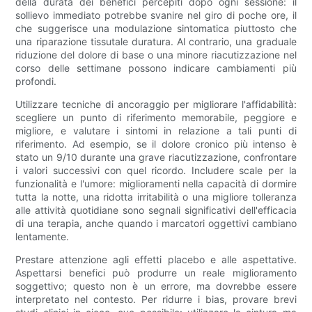
della durata dei benefici percepiti dopo ogni sessione: il
sollievo immediato potrebbe svanire nel giro di poche ore, il
che suggerisce una modulazione sintomatica piuttosto che
una riparazione tissutale duratura. Al contrario, una graduale
riduzione del dolore di base o una minore riacutizzazione nel
corso delle settimane possono indicare cambiamenti più
profondi.
Utilizzare tecniche di ancoraggio per migliorare l'affidabilità:
scegliere un punto di riferimento memorabile, peggiore e
migliore, e valutare i sintomi in relazione a tali punti di
riferimento. Ad esempio, se il dolore cronico più intenso è
stato un 9/10 durante una grave riacutizzazione, confrontare
i valori successivi con quel ricordo. Includere scale per la
funzionalità e l'umore: miglioramenti nella capacità di dormire
tutta la notte, una ridotta irritabilità o una migliore tolleranza
alle attività quotidiane sono segnali significativi dell'efficacia
di una terapia, anche quando i marcatori oggettivi cambiano
lentamente.
Prestare attenzione agli effetti placebo e alle aspettative.
Aspettarsi benefici può produrre un reale miglioramento
soggettivo; questo non è un errore, ma dovrebbe essere
interpretato nel contesto. Per ridurre i bias, provare brevi