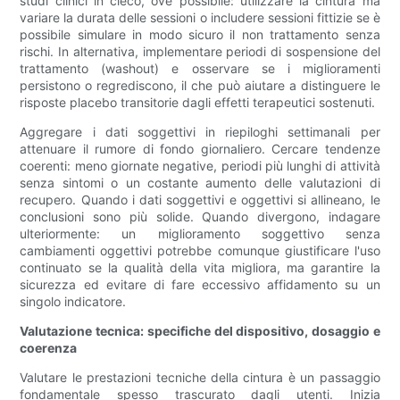
studi clinici in cieco, ove possibile: utilizzare la cintura ma
variare la durata delle sessioni o includere sessioni fittizie se è
possibile simulare in modo sicuro il non trattamento senza
rischi. In alternativa, implementare periodi di sospensione del
trattamento (washout) e osservare se i miglioramenti
persistono o regrediscono, il che può aiutare a distinguere le
risposte placebo transitorie dagli effetti terapeutici sostenuti.
Aggregare i dati soggettivi in ​​riepiloghi settimanali per
attenuare il rumore di fondo giornaliero. Cercare tendenze
coerenti: meno giornate negative, periodi più lunghi di attività
senza sintomi o un costante aumento delle valutazioni di
recupero. Quando i dati soggettivi e oggettivi si allineano, le
conclusioni sono più solide. Quando divergono, indagare
ulteriormente: un miglioramento soggettivo senza
cambiamenti oggettivi potrebbe comunque giustificare l'uso
continuato se la qualità della vita migliora, ma garantire la
sicurezza ed evitare di fare eccessivo affidamento su un
singolo indicatore.
Valutazione tecnica: specifiche del dispositivo, dosaggio e
coerenza
Valutare le prestazioni tecniche della cintura è un passaggio
fondamentale spesso trascurato dagli utenti. Inizia