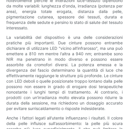
notevolmente perché le interazioni luce-tessuto dipendono
da molte variabili: lunghezza d'onda, irradianza (potenza per
area), energia totale erogata, distanza dalla pelle,
pigmentazione cutanea, spessore dei tessuti, durata e
frequenza delle sedute e persino lo stato di salute del tessuto
interessato.
La variabilità del dispositivo è una delle considerazioni
pratiche più importanti. Due cinture possono entrambe
dichiarare di utilizzare LED "vicino all'infrarosso", ma una può
emettere a 810 nm mentre l'altra a 940 nm; entrambe sono
NIR ma penetrano in modo diverso e possono essere
assorbite da cromofori diversi. La potenza emessa e la
divergenza del fascio determinano la quantità di luce che
effettivamente raggiunge le strutture più profonde. Le cinture
con LED deboli o quelle posizionate troppo lontano dalla pelle
possono non essere in grado di erogare dosi terapeutiche
nonostante i lunghi tempi di trattamento. Al contrario, i
prodotti con un'irradianza molto elevata possono ridurre la
durata della sessione, ma richiedono un dosaggio accurato
per evitare surriscaldamento o risposte indesiderate.
Anche i fattori legati all'utente influenzano i risultati. Il colore
della pelle influisce sull'assorbimento: la pelle più scura
assorbe più luce superficialmente, il che può limitare la