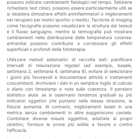
possono indicare cambiamenti fisiologici nel tempo. Sebbene
richiedano test clinici, possono essere particolarmente utili se
si desidera dimostrare effetti antinfiammatori o miglioramenti
nel recupero per motivi sportivi o medici. Tecniche di imaging
come l'ecografia possono visualizzare la struttura dei tessuti
e il flusso sanguigno, mentre la termografia può mostrare
cambiamenti nella distribuzione della temperatura cutanea:
entrambe possono contribuire a corroborare gli effetti
superficiali o profondi della fototerapia.
Utilizzare metodi sistematici di raccolta dati: pianificare
intervalli di misurazione regolari (ad esempio, basale,
settimana 2, settimana 4, settimana 8), evitare di selezionare
i giorni più favorevoli e documentare attività o trattamenti
concomitanti. Archiviare i dati in un semplice foglio di calcolo
o diario con timestamp e note sulla coerenza. Il pensiero
statistico aiuta: se si osservano tendenze graduali su più
indicatori oggettivi che puntano nella stessa direzione, la
fiducia aumenta. Al contrario, miglioramenti isolati in una
metrica senza cambiamenti in altre suggeriscono cautela.
Combinare diverse misure oggettive, adattate ai propri
obiettivi, fornisce le prove più solide a favore o contro
l'efficacia.