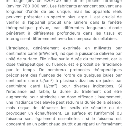
le rouge (environ 620-700 nm) et le proche infrarouge
(environ 760-900 nm). Les fabricants annoncent souvent une
longueur d'onde de pic unique, mais les appareils réels
peuvent présenter un spectre plus large. Il est crucial de
vérifier si l'appareil produit une lumière dans la fenêtre
thérapeutique prévue, car différentes longueurs d'onde
pénètrent à différentes profondeurs dans les tissus et
interagissent différemment avec les composants cellulaires.
L'irradiance, généralement exprimée en milliwatts par
centimètre carré (mW/cm²), indique la puissance délivrée par
unité de surface. Elle influe sur la durée du traitement, car la
dose thérapeutique, ou fluence, est le produit de l'irradiance
par le temps. De nombreux protocoles thérapeutiques
préconisent des fluences de l'ordre de quelques joules par
centimètre carré (J/cm²) à plusieurs dizaines de joules par
centimètre carré (J/cm²) pour diverses indications. Si
l'irradiance est faible, la durée du traitement doit être
augmentée pour atteindre une dose efficace ; inversement,
une irradiance très élevée peut réduire la durée de la séance,
mais risque de dépasser les seuils de sécurité ou de
provoquer un échauffement. La surface et l'uniformité du
faisceau sont également essentielles : si le faisceau est
concentré en un point chaud plutôt que réparti uniformément