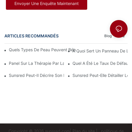
Envoyer Une Enquête Maintenant
ARTICLES RECOMMANDÉS
Blog
FAQ
Quels Types De Peau Peuvent Bénéficier De La Luminothérapie
À Quoi Sert Un Panneau De Lu
Panel Sur La Thérapie Par La Lumière Rouge : Combien De Temps
Quel A Été Le Taux De Défaut
Sunsred Peut-Il Décrire Son Processus D'assemblage Et De Con
Sunsred Peut-Elle Détailler L
Copyright © 2026
sunsred.com
|
Plan du site
|
politique de