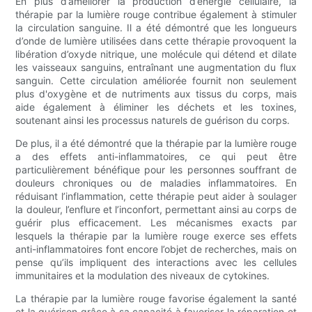
En plus d’améliorer la production d’énergie cellulaire, la
thérapie par la lumière rouge contribue également à stimuler
la circulation sanguine. Il a été démontré que les longueurs
d’onde de lumière utilisées dans cette thérapie provoquent la
libération d’oxyde nitrique, une molécule qui détend et dilate
les vaisseaux sanguins, entraînant une augmentation du flux
sanguin. Cette circulation améliorée fournit non seulement
plus d'oxygène et de nutriments aux tissus du corps, mais
aide également à éliminer les déchets et les toxines,
soutenant ainsi les processus naturels de guérison du corps.
De plus, il a été démontré que la thérapie par la lumière rouge
a des effets anti-inflammatoires, ce qui peut être
particulièrement bénéfique pour les personnes souffrant de
douleurs chroniques ou de maladies inflammatoires. En
réduisant l’inflammation, cette thérapie peut aider à soulager
la douleur, l’enflure et l’inconfort, permettant ainsi au corps de
guérir plus efficacement. Les mécanismes exacts par
lesquels la thérapie par la lumière rouge exerce ses effets
anti-inflammatoires font encore l’objet de recherches, mais on
pense qu’ils impliquent des interactions avec les cellules
immunitaires et la modulation des niveaux de cytokines.
La thérapie par la lumière rouge favorise également la santé
et la guérison grâce à sa capacité à favoriser la réparation et