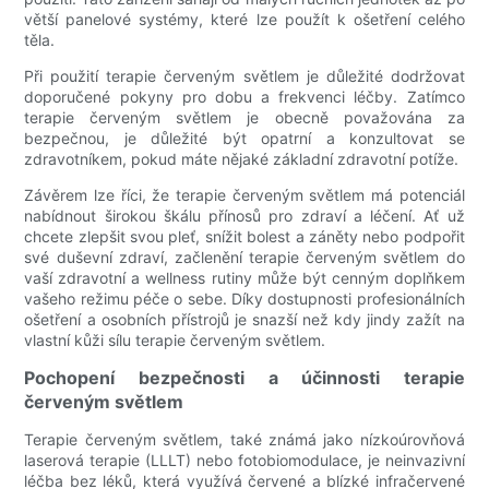
větší panelové systémy, které lze použít k ošetření celého
těla.
Při použití terapie červeným světlem je důležité dodržovat
doporučené pokyny pro dobu a frekvenci léčby. Zatímco
terapie červeným světlem je obecně považována za
bezpečnou, je důležité být opatrní a konzultovat se
zdravotníkem, pokud máte nějaké základní zdravotní potíže.
Závěrem lze říci, že terapie červeným světlem má potenciál
nabídnout širokou škálu přínosů pro zdraví a léčení. Ať už
chcete zlepšit svou pleť, snížit bolest a záněty nebo podpořit
své duševní zdraví, začlenění terapie červeným světlem do
vaší zdravotní a wellness rutiny může být cenným doplňkem
vašeho režimu péče o sebe. Díky dostupnosti profesionálních
ošetření a osobních přístrojů je snazší než kdy jindy zažít na
vlastní kůži sílu terapie červeným světlem.
Pochopení bezpečnosti a účinnosti terapie
červeným světlem
Terapie červeným světlem, také známá jako nízkoúrovňová
laserová terapie (LLLT) nebo fotobiomodulace, je neinvazivní
léčba bez léků, která využívá červené a blízké infračervené