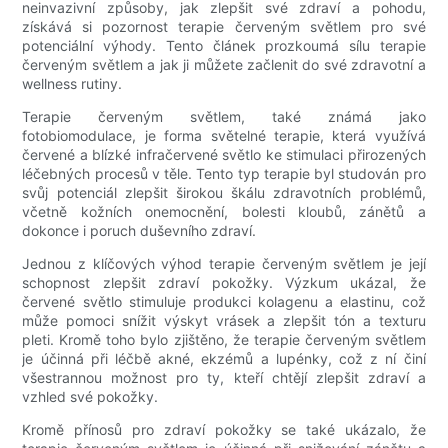
neinvazivní způsoby, jak zlepšit své zdraví a pohodu,
získává si pozornost terapie červeným světlem pro své
potenciální výhody. Tento článek prozkoumá sílu terapie
červeným světlem a jak ji můžete začlenit do své zdravotní a
wellness rutiny.
Terapie červeným světlem, také známá jako
fotobiomodulace, je forma světelné terapie, která využívá
červené a blízké infračervené světlo ke stimulaci přirozených
léčebných procesů v těle. Tento typ terapie byl studován pro
svůj potenciál zlepšit širokou škálu zdravotních problémů,
včetně kožních onemocnění, bolesti kloubů, zánětů a
dokonce i poruch duševního zdraví.
Jednou z klíčových výhod terapie červeným světlem je její
schopnost zlepšit zdraví pokožky. Výzkum ukázal, že
červené světlo stimuluje produkci kolagenu a elastinu, což
může pomoci snížit výskyt vrásek a zlepšit tón a texturu
pleti. Kromě toho bylo zjištěno, že terapie červeným světlem
je účinná při léčbě akné, ekzémů a lupénky, což z ní činí
všestrannou možnost pro ty, kteří chtějí zlepšit zdraví a
vzhled své pokožky.
Kromě přínosů pro zdraví pokožky se také ukázalo, že