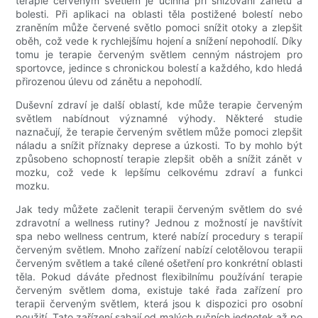
terapie červeným světlem je účinná při snižování zánětu a
bolesti. Při aplikaci na oblasti těla postižené bolestí nebo
zraněním může červené světlo pomoci snížit otoky a zlepšit
oběh, což vede k rychlejšímu hojení a snížení nepohodlí. Díky
tomu je terapie červeným světlem cenným nástrojem pro
sportovce, jedince s chronickou bolestí a každého, kdo hledá
přirozenou úlevu od zánětu a nepohodlí.
Duševní zdraví je další oblastí, kde může terapie červeným
světlem nabídnout významné výhody. Některé studie
naznačují, že terapie červeným světlem může pomoci zlepšit
náladu a snížit příznaky deprese a úzkosti. To by mohlo být
způsobeno schopností terapie zlepšit oběh a snížit zánět v
mozku, což vede k lepšímu celkovému zdraví a funkci
mozku.
Jak tedy můžete začlenit terapii červeným světlem do své
zdravotní a wellness rutiny? Jednou z možností je navštívit
spa nebo wellness centrum, které nabízí procedury s terapií
červeným světlem. Mnoho zařízení nabízí celotělovou terapii
červeným světlem a také cílené ošetření pro konkrétní oblasti
těla. Pokud dáváte přednost flexibilnímu používání terapie
červeným světlem doma, existuje také řada zařízení pro
terapii červeným světlem, která jsou k dispozici pro osobní
použití. Tato zařízení sahají od malých ručních jednotek až po