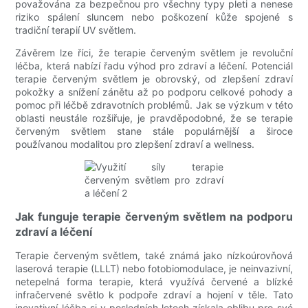
považována za bezpečnou pro všechny typy pleti a nenese
riziko spálení sluncem nebo poškození kůže spojené s
tradiční terapií UV světlem.
Závěrem lze říci, že terapie červeným světlem je revoluční
léčba, která nabízí řadu výhod pro zdraví a léčení. Potenciál
terapie červeným světlem je obrovský, od zlepšení zdraví
pokožky a snížení zánětu až po podporu celkové pohody a
pomoc při léčbě zdravotních problémů. Jak se výzkum v této
oblasti neustále rozšiřuje, je pravděpodobné, že se terapie
červeným světlem stane stále populárnější a široce
používanou modalitou pro zlepšení zdraví a wellness.
Jak funguje terapie červeným světlem na podporu
zdraví a léčení
Terapie červeným světlem, také známá jako nízkoúrovňová
laserová terapie (LLLT) nebo fotobiomodulace, je neinvazivní,
netepelná forma terapie, která využívá červené a blízké
infračervené světlo k podpoře zdraví a hojení v těle. Tato
inovativní léčba si v posledních letech získala oblibu pro své