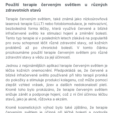
Použití terapie červeným světlem u různých
zdravotních stavů
Terapie červeným světlem, také známá jako nízkoúrovňová
laserová terapie (LLLT) nebo fotobiomodulace, je neinvazivní,
bezbolestná forma léčby, která využívá červené a blízké
infračervené světlo ke stimulaci hojení a zmírnění bolesti.
Tento typ terapie si v posledních letech získává na popularitě
pro svou schopnost léčit různé zdravotní stavy, od kožních
problémů až po chronické bolesti. V tomto článku
prozkoumáme použití terapie červeným světlem pro různé
zdravotní stavy a vědu za její účinností.
Jednou z nejznámějších aplikací terapie červeným světlem je
léčba kožních onemocnění. Předpokládá se, že červené a
blízké infračervené světlo používané při této terapii proniká
do pokožky a stimuluje produkci kolagenu, což může pomoci
zlepšit vzhled vrásek, jizev a dalších nedokonalostí pleti.
Kromě toho bylo prokázáno, že terapie červeným světlem
snižuje zánět a podporuje hojení, což z ní činí účinnou léčbu
stavů, jako je akné, růžovka a ekzém.
Kromě kosmetických výhod bylo také zjištěno, že terapie
červeným světlem je účinná při léčbě bolesti a podpoře