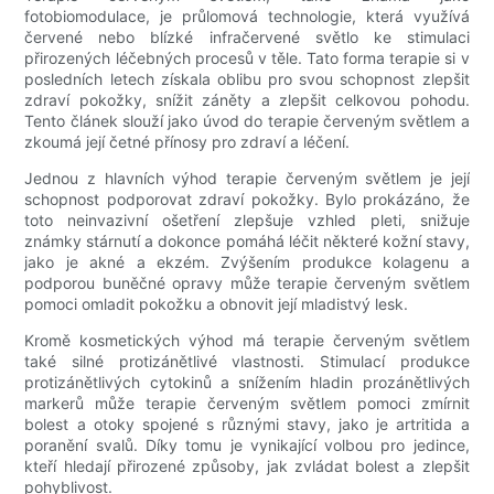
fotobiomodulace, je průlomová technologie, která využívá
červené nebo blízké infračervené světlo ke stimulaci
přirozených léčebných procesů v těle. Tato forma terapie si v
posledních letech získala oblibu pro svou schopnost zlepšit
zdraví pokožky, snížit záněty a zlepšit celkovou pohodu.
Tento článek slouží jako úvod do terapie červeným světlem a
zkoumá její četné přínosy pro zdraví a léčení.
Jednou z hlavních výhod terapie červeným světlem je její
schopnost podporovat zdraví pokožky. Bylo prokázáno, že
toto neinvazivní ošetření zlepšuje vzhled pleti, snižuje
známky stárnutí a dokonce pomáhá léčit některé kožní stavy,
jako je akné a ekzém. Zvýšením produkce kolagenu a
podporou buněčné opravy může terapie červeným světlem
pomoci omladit pokožku a obnovit její mladistvý lesk.
Kromě kosmetických výhod má terapie červeným světlem
také silné protizánětlivé vlastnosti. Stimulací produkce
protizánětlivých cytokinů a snížením hladin prozánětlivých
markerů může terapie červeným světlem pomoci zmírnit
bolest a otoky spojené s různými stavy, jako je artritida a
poranění svalů. Díky tomu je vynikající volbou pro jedince,
kteří hledají přirozené způsoby, jak zvládat bolest a zlepšit
pohyblivost.