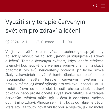
Využití síly terapie červeným
světlem pro zdraví a léčení
2024-12-11
Sunsred
99
Vítejte ve světě, kde se věda a technologie spojují, aby
způsobily revoluci ve způsobu, jakým přistupujeme ke zdraví
a léčení. Terapie červeným světlem, kdysi dobře střežené
tajemství kosmetického a wellness průmyslu, si nyní získává
pozornost pro svůj neuvěřitelný potenciál při léčbě široké
škály zdravotních stavů. V tomto článku se ponoříme do
fascinujícího světa terapie červeným světlem a
prozkoumáme její četné výhody pro celkovou pohodu. Ať už
hledáte úlevu od chronické bolesti, chcete zlepšit zdraví
pokožky nebo prostě chcete zvýšit svou vitalitu, síla terapie
červeným světlem může být klíčem k odemknutí vašeho
optimálního zdraví. Připojte se k nám, když odhalujeme vědu,
která stojí za touto inovativní léčbou, a objevte, jak by mohla