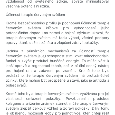
vzdálenost od světelného zdroje, abyste minimalizovali
všechna potenciální rizika.
Účinnost terapie červeným světlem
Kromě bezpečnostního profilu je pochopení účinnosti terapie
červeným světlem klíčové pro vyhodnocení jejího
potenciálního dopadu na zdraví a hojení. Výzkum ukázal, že
terapie červeným světlem má řadu výhod, včetně podpory
opravy tkání, snížení zánětu a zlepšení zdraví pokožky.
Jedním z primárních mechanismů za účinností terapie
červeným světlem je její schopnost stimulovat mitochondriální
funkci a zvýšit produkci buněčné energie. To může vést k
lepší opravě a regeneraci tkáně, což z ní činí cenný nástroj
pro hojení ran a zotavení po zranění. Kromě toho bylo
prokázáno, že terapie červeným světlem má protizánětlivé
účinky, které mohou být prospěšné u stavů, jako je artritida a
bolest svalů.
Kromě toho byla terapie červeným světlem využívána pro její
vlastnosti omlazení pokožky. Povzbuzením produkce
kolagenu a snížením známek stárnutí může terapie červeným
světlem zlepšit celkový vzhled a zdraví pokožky. Díky tomu
je oblíbenou možností léčby pro jednotlivce, kteří chtějí řešit