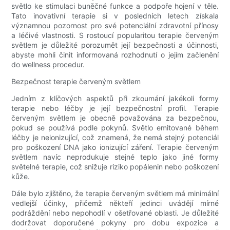
světlo ke stimulaci buněčné funkce a podpoře hojení v těle.
Tato inovativní terapie si v posledních letech získala
významnou pozornost pro své potenciální zdravotní přínosy
a léčivé vlastnosti. S rostoucí popularitou terapie červeným
světlem je důležité porozumět její bezpečnosti a účinnosti,
abyste mohli činit informovaná rozhodnutí o jejím začlenění
do wellness procedur.
Bezpečnost terapie červeným světlem
Jedním z klíčových aspektů při zkoumání jakékoli formy
terapie nebo léčby je její bezpečnostní profil. Terapie
červeným světlem je obecně považována za bezpečnou,
pokud se používá podle pokynů. Světlo emitované během
léčby je neionizující, což znamená, že nemá stejný potenciál
pro poškození DNA jako ionizující záření. Terapie červeným
světlem navíc neprodukuje stejné teplo jako jiné formy
světelné terapie, což snižuje riziko popálenin nebo poškození
kůže.
Dále bylo zjištěno, že terapie červeným světlem má minimální
vedlejší účinky, přičemž někteří jedinci uvádějí mírné
podráždění nebo nepohodlí v ošetřované oblasti. Je důležité
dodržovat doporučené pokyny pro dobu expozice a