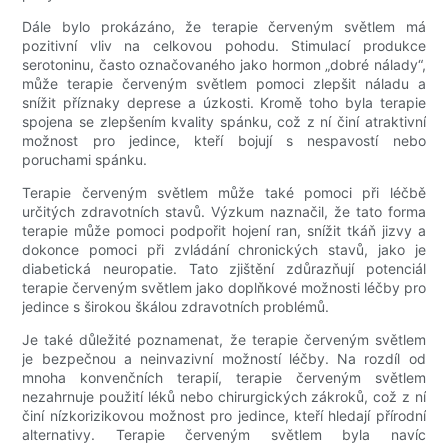
Dále bylo prokázáno, že terapie červeným světlem má
pozitivní vliv na celkovou pohodu. Stimulací produkce
serotoninu, často označovaného jako hormon „dobré nálady“,
může terapie červeným světlem pomoci zlepšit náladu a
snížit příznaky deprese a úzkosti. Kromě toho byla terapie
spojena se zlepšením kvality spánku, což z ní činí atraktivní
možnost pro jedince, kteří bojují s nespavostí nebo
poruchami spánku.
Terapie červeným světlem může také pomoci při léčbě
určitých zdravotních stavů. Výzkum naznačil, že tato forma
terapie může pomoci podpořit hojení ran, snížit tkáň jizvy a
dokonce pomoci při zvládání chronických stavů, jako je
diabetická neuropatie. Tato zjištění zdůrazňují potenciál
terapie červeným světlem jako doplňkové možnosti léčby pro
jedince s širokou škálou zdravotních problémů.
Je také důležité poznamenat, že terapie červeným světlem
je bezpečnou a neinvazivní možností léčby. Na rozdíl od
mnoha konvenčních terapií, terapie červeným světlem
nezahrnuje použití léků nebo chirurgických zákroků, což z ní
činí nízkorizikovou možnost pro jedince, kteří hledají přírodní
alternativy. Terapie červeným světlem byla navíc