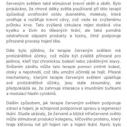
červeným světlem také stimulovat krevní oběh a oběh. Bylo
prokázáno, že vlnové délky světla používané při této terapii
způsobují uvolňování oxidu dusnatého, molekuly, která
uvolňuje a rozšiřuje krevní cévy, což vede ke zvýšenému
průtoku krve. Tato zvýšená cirkulace nejen dodává více
kyslíku a živin do tělesných tkání, ale také pomáhá
odstraňovat odpadní produkty a toxiny, čímž podporuje
přirozené procesy hojení těla.
Dále bylo zjištěno, že terapie červeným světlem má
protizánětlivé účinky, což může být zvláště přínosné pro
jedince, kteří trpí chronickou bolestí nebo zánětlivými stavy.
Snížením zánětu může tato terapie pomoci zmírnit bolest,
otoky a nepohodlí, což tělu umožní účinněji se hojit. Přesné
mechanismy, kterými terapie červeným světlem uplatňuje
své protizánětlivé účinky, jsou stále zkoumány, ale
předpokládá se, že zahrnuje interakce s imunitními buňkami
a modulaci hladin cytokinů.
Dalším způsobem, jak terapie červeným světlem podporuje
zdraví a hojení, je schopnost podporovat opravu a regeneraci
tkání. Studie ukázaly, že červené a blízké infračervené světlo
může stimulovat produkci kolagenu, klíčového proteinu, který
hraje klíčovou roli při hojení ran a hojení tkání. Navíc bylo