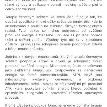
různé výhody a aplikace v oblasti medicíny, péče o pleť a
celkového wellness.
Terapie červeným světlem ve svém jádru funguje tak, že
dodává specifické vlnové délky světla do buněk těla, kde je
absorbováno a použito ke stimulaci různých fyziologických
reakcí. Tyto reakce se mohou pohybovat od zvýšené
produkce energie a zlepšené cirkulace až po lepší opravu
tkání a snížení zánětu. Všechny tyto účinky v konečném
důsledku přispívají ke schopnosti terapie podporovat zdraví
a léčení mnoha způsoby.
Jedním z klíčových mechanismů, kterými terapie červeným
světlem podporuje zdraví a hojení, je schopnost zvýšit
produkci buněčné energie. Mitochondrie, často označované
jako elektrárna buňky, jsou zodpovědné za generování
energie ve formě adenosintrifosfátu (ATP). Když jsou
mitochondrie vystaveny červenému a blízkému
infračervenému světlu, stávají se efektivnějšími při produkci
ATP, který poskytuje buňkám energii, kterou potřebují k
optimálnímu fungování a provádění různých opravných
procesů.
Kromě zlepšení produkce buněčné energie pomáhá terapie