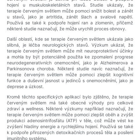
hojení u muskuloskeletálních stavů. Studie ukázaly, že
terapie červeným světlem může pomoci snížit bolest a zánět
u stavů, jako je artritida, zánět šlach a svalové napětí.
Používá se také k podpoře hojení ran a zlomenin, přičemž
některé studie naznačují, že může urychlit proces obnovy.
Další oblastí, kde se terapie červeným světlem ukázala jako
slibná, je léčba neurologických stavů. Výzkum ukázal, že
terapie červeným světlem může mít neuroprotektivní účinky
a mohla by být potenciálně použita ke zpomalení progrese
neurodegenerativních onemocnění, jako je Alzheimerova a
Parkinsonova choroba. Některé studie navíc naznačují, že
terapie červeným světlem může pomoci zlepšit kognitivní
funkce a duševní jasnost u jedinců s onemocněními, jako je
deprese a úzkost.
Kromě těchto specifických aplikací bylo zjištěno, že terapie
červeným světlem má také obecné výhody pro celkové
zdraví a wellness. Některé výzkumy například naznačují, že
terapie červeným světlem může pomoci zlepšit oběh a zvýšit
produkci adenosintrifosfátu (ATP) v těle, což může vést ke
zvýšení hladiny energie a rychlejšímu hojení. Používá se také
k podpoře přirozených detoxikačních procesů těla a posílení
imunitního systému.