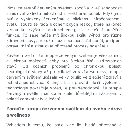
Věda za terapií červeným světlem spočívá v její schopnosti
stimulovat aktivitu mitochondrií, elektráren buněk. Když jsou
buňky vystaveny červenému a blízkému infračervenému
světlu, spustí se řada biochemických reakcí, které nakonec
vedou ke zvýšené produkci energie a zlepšení buněčné
funkce. To zase může mít širokou škálu výhod pro různé
zdravotní stavy, protože může pomoci snížit zánět, podpořit
opravu tkání a stimulovat přirozené procesy hojení těla.
Závěrem lze říci, že terapie červeným světlem je všestrannou
a účinnou možností léčby pro širokou škálu zdravotních
stavů. Od kožních problémů po chronickou bolest,
neurologické stavy až po celkové zdraví a wellness, terapie
červeným světlem ukázala velký příslib ve zlepšení zdraví a
pohody jednotlivců. S tím, jak se provádí další výzkum a
technologie pokračuje vpřed, je pravděpodobné, že terapie
červeným světlem se stane stále důležitějším nástrojem v
oblasti zdravotnictví a léčení.
Zařaďte terapii červeným světlem do svého zdraví
a wellness
Vzhledem k tomu, že stále více lidí hledá přirozené a