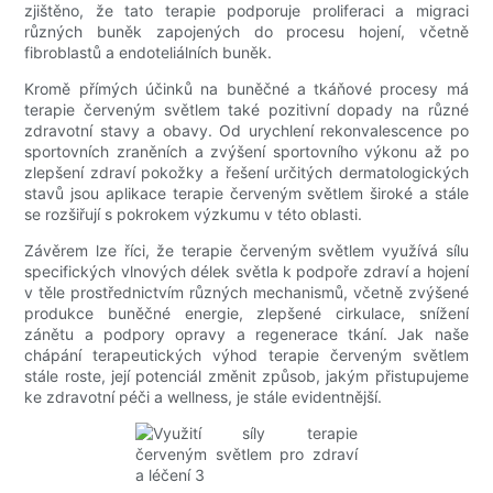
zjištěno, že tato terapie podporuje proliferaci a migraci
různých buněk zapojených do procesu hojení, včetně
fibroblastů a endoteliálních buněk.
Kromě přímých účinků na buněčné a tkáňové procesy má
terapie červeným světlem také pozitivní dopady na různé
zdravotní stavy a obavy. Od urychlení rekonvalescence po
sportovních zraněních a zvýšení sportovního výkonu až po
zlepšení zdraví pokožky a řešení určitých dermatologických
stavů jsou aplikace terapie červeným světlem široké a stále
se rozšiřují s pokrokem výzkumu v této oblasti.
Závěrem lze říci, že terapie červeným světlem využívá sílu
specifických vlnových délek světla k podpoře zdraví a hojení
v těle prostřednictvím různých mechanismů, včetně zvýšené
produkce buněčné energie, zlepšené cirkulace, snížení
zánětu a podpory opravy a regenerace tkání. Jak naše
chápání terapeutických výhod terapie červeným světlem
stále roste, její potenciál změnit způsob, jakým přistupujeme
ke zdravotní péči a wellness, je stále evidentnější.