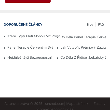
DOPORUČENÉ ČLÁNKY
Blog
FAQ
Které Typy Pleti Mohou Mít Prospěch Z Terapie Červeným Svět
Co Dělá Panel Terapie Červen
Panel Terapie Červeným Světlem: Jak Dlouho Trvá, Než Se Proj
Jak Vytvořit Prémiový Zážitek
Nejdůležitější Bezpečnostní Detail: Jak Společnost Sunsred Zaj
Co Dělá Z Řidiče „lékařsky Způ
Autorská práva © 2025
sunsred.com
|
Mapa stránek
|
Zásady
ochrany osobních údajů