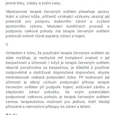
jemné linky, vrásky a kožní vady.
Všestrannost terapie červeným světlem přesahuje opravy
tkání a zdraví kůže, přičemž vznikající výzkumy ukazují její
potenciál pro podporu duševního zdraví a zvýšení
sportovního výkonu. Modulací buněčných procesů a
podporou celkové pohody má terapie červeným světlem
potenciál ovlivnit různé aspekty zdraví a hojení.
V
Vzhledem k tomu, že používání terapie červeným světlem se
stále rozšiřuje, je nezbytné mít komplexní znalosti o její
bezpečnosti a účinnosti. I když je terapie červeným světlem
obecně považována za bezpečnou, je důležité ji používat
zodpovědně a dodržovat doporučená doporučení, abyste
minimalizovali veškerá potenciální rizika. Při hodnocení její
účinnosti je slibný výzkum podporující přínosy terapie
červeným světlem při podpoře hojení, snižování zánětu a
zlepšování zdraví pokožky. Se svým potenciálem
podporovat celkovou pohodu je terapie červeným světlem
cennou terapeutickou možností pro jedince, kteří hledají
přirozené a neinvazivní přístupy ke zdraví a léčení.