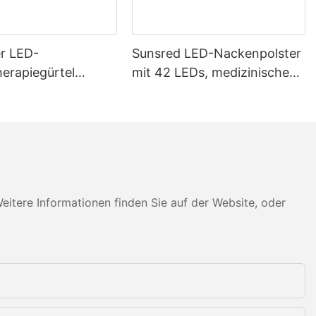
ndlung, die
esundheit zu
duzieren und
er LED-
Sunsred LED-Nackenpolster
rn. Dieses
r den bequemen
herapiegürtel
mit 42 LEDs, medizinische
ine praktische
SR-KC05 Pro 105
LED-Nackentherapiemaske
e, die die
eben möchten.
httherapie ist
rgieproduktion
aneel
Licht wird von
tere Informationen finden Sie auf der Website, oder
 absorbiert und
igern. Diese
ion kann zu
 darunter eine
e Verringerung