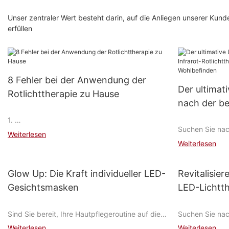
Unser zentraler Wert besteht darin, auf die Anliegen unserer Kund
erfüllen
8 Fehler bei der Anwendung der
Der ultimat
Rotlichttherapie zu Hause
nach der be
Rotlichtthe
1.
Suchen Sie nac
und Ihr Wo
Inkonsistenz mit Ihrer Behandlung
Weiterlesen
wirksamen Mögl
Weiterlesen
Wohlbefinden z
Wir
Infrarot-Rotlic
Sie. In diesem 
Glow Up: Die Kraft individueller LED-
Revitalisier
empfehlen 3-5 Mal
Ihnen alle Info
Gesichtsmasken
LED-Lichtth
die beste Infrar
Ein
spezifischen B
Sind Sie bereit, Ihre Hautpflegeroutine auf die
Suchen Sie nac
gleich, ob Sie 
Woche
nächste Stufe zu heben? Betreten Sie die Welt
effektiven Mögl
Hautgesundheit
Weiterlesen
Weiterlesen