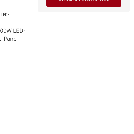
it
800W LED-
e-Panel