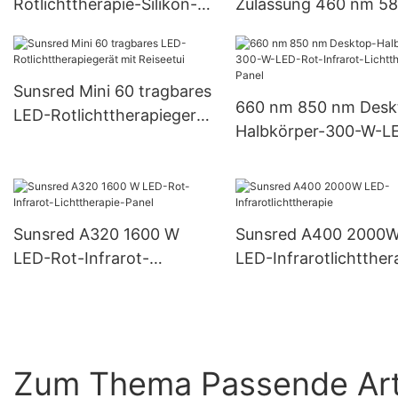
Rotlichttherapie-Silikon-
Zulassung 460 nm 5
Gesichtsmaske für Sie zu
630 nm 850 nm LED 
Hause oder auf Reisen
Leuchttherapie Mask
Sunsred Mini 60 tragbares
660 nm 850 nm Desk
LED-Rotlichttherapiegerät
Halbkörper-300-W-L
mit Reiseetui
Rot-Infrarot-
Lichttherapie-Panel
Sunsred A320 1600 W
Sunsred A400 2000
LED-Rot-Infrarot-
LED-Infrarotlichtther
Lichttherapie-Panel
Zum Thema Passende Art