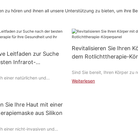
en zu hören und ihnen all unsere Unterstützung zu bieten, um ihre Be
Revitalisieren Sie Ihren K
ive Leitfaden zur Suche
dem Rotlichttherapie-Kö
sten Infrarot-
rapie für Ihre Gesundheit
Sind Sie bereit, Ihren Körper zu r
h einer natürlichen und
hlbefinden
und Ihr allgemeines Wohlbefinde
Weiterlesen
ichkeit, Ihre Gesundheit und Ihr
Dann sind Sie bei den Körperpane
u steigern? Dann ist die
Rotlichttherapie genau richtig. In
httherapie genau das Richtige für
untersuchen wir die unglaubliche
ultimativen Leitfaden geben wir
en Sie Ihre Haut mit einer
Rotlichttherapie und wie sie daz
rmationen, die Sie benötigen, um
kann, Ihre Haut zu verbessern,
erapiemaske aus Silikon
ot-Rotlichttherapie für Ihre
zu reduzieren und Ihre allgemei
edürfnisse zu finden. Ganz
zu verbessern. Machen Sie sich b
h einer nicht-invasiven und
Schmerzen lindern, die
erstaunliche Potenzial der Rotlic
ichkeit, Ihre Haut zu
 verbessern oder die sportliche
entdecken und zu entdecken, wie