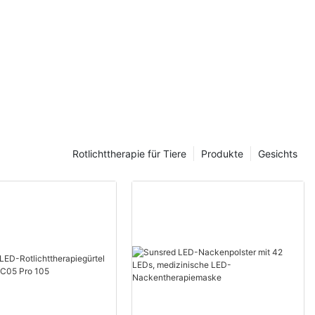
rn kann.
ttherapie
etzten Jahren
rkung auf den
 Eine der
glichkeiten,
Rotlichttherapie für Tiere
Produkte
Gesichts
zu erleben, ist
erapie-
 Gerät nutzt
tem und
aut
nzuregen.
ist für die
konzipiert