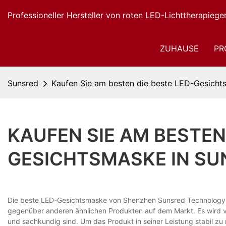
Professioneller Hersteller von roten LED-Lichttherapiege
ZUHAUSE
PR
Sunsred
Kaufen Sie am besten die beste LED-Gesicht
KAUFEN SIE AM BESTEN 
GESICHTSMASKE IN SU
Die beste LED-Gesichtsmaske von Shenzhen Sunsred Technology CO.
gegenüber anderen ähnlichen Produkten auf dem Markt. Es wird von
und sachkundig sind. Um das Produkt in seiner Leistung stabil z