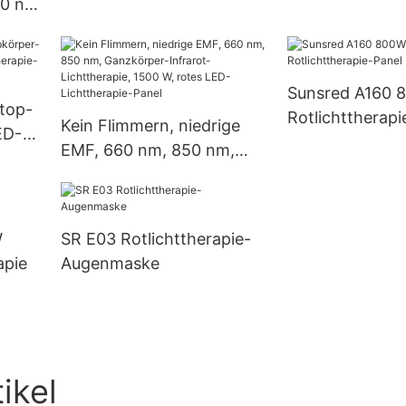
80 nm
LED-Gesichtsmaske
Silikonmaske m
-
Nackenpolster
e
Sunsred A160 
top-
Rotlichttherapi
Kein Flimmern, niedrige
ED-
EMF, 660 nm, 850 nm,
Ganzkörper-Infrarot-
Lichttherapie, 1500 W,
rotes LED-Lichttherapie-
W
SR E03 Rotlichttherapie-
Panel
apie
Augenmaske
ikel