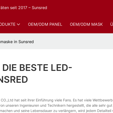
räten seit 2017 – Sunsred
ODUKTE
OEM/ODM PANEL
OEM/ODM MASK
Ü
smaske in Sunsred
DIE BESTE LED-
NSRED
,Ltd hat seit ihrer Einführung viele Fans. Es hat viele Wettbewerbs
 unseren Ingenieuren und Technikern hergestellt, die alle sehr gut
u machen und seine Lebensdauer zu verlängern, wird jedem Detailtei