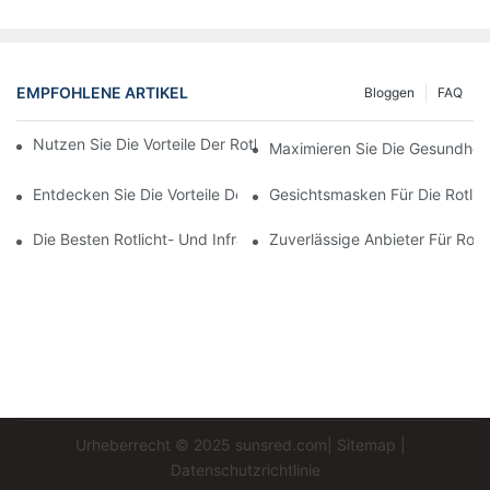
EMPFOHLENE ARTIKEL
Bloggen
FAQ
Nutzen Sie Die Vorteile Der Rotlichttherapie Mit Einem LED-Pane
Maximieren Sie Die Gesundheitl
Entdecken Sie Die Vorteile Der Verwendung Einer Rotlichtthera
Gesichtsmasken Für Die Rotlic
Die Besten Rotlicht- Und Infrarottherapiegeräte Für Eine Umfa
Zuverlässige Anbieter Für Rotl
Urheberrecht © 2025
sunsred.com
|
Sitemap
|
Datenschutzrichtlinie