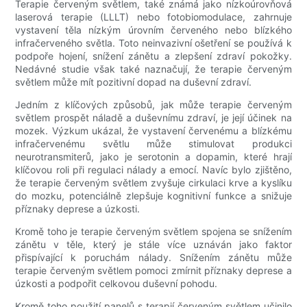
Terapie červeným světlem, také známá jako nízkoúrovňová
laserová terapie (LLLT) nebo fotobiomodulace, zahrnuje
vystavení těla nízkým úrovním červeného nebo blízkého
infračerveného světla. Toto neinvazivní ošetření se používá k
podpoře hojení, snížení zánětu a zlepšení zdraví pokožky.
Nedávné studie však také naznačují, že terapie červeným
světlem může mít pozitivní dopad na duševní zdraví.
Jedním z klíčových způsobů, jak může terapie červeným
světlem prospět náladě a duševnímu zdraví, je její účinek na
mozek. Výzkum ukázal, že vystavení červenému a blízkému
infračervenému světlu může stimulovat produkci
neurotransmiterů, jako je serotonin a dopamin, které hrají
klíčovou roli při regulaci nálady a emocí. Navíc bylo zjištěno,
že terapie červeným světlem zvyšuje cirkulaci krve a kyslíku
do mozku, potenciálně zlepšuje kognitivní funkce a snižuje
příznaky deprese a úzkosti.
Kromě toho je terapie červeným světlem spojena se snížením
zánětu v těle, který je stále více uznáván jako faktor
přispívající k poruchám nálady. Snížením zánětu může
terapie červeným světlem pomoci zmírnit příznaky deprese a
úzkosti a podpořit celkovou duševní pohodu.
Kromě toho použití panelů s terapií červeným světlem učinilo