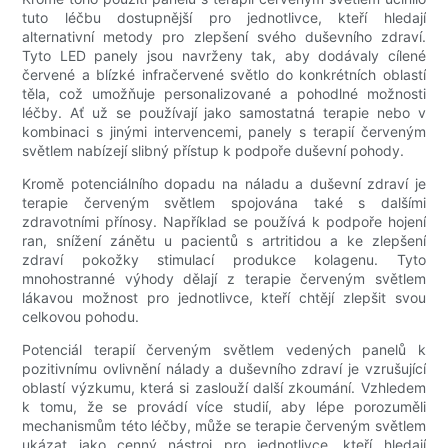
tuto léčbu dostupnější pro jednotlivce, kteří hledají
alternativní metody pro zlepšení svého duševního zdraví.
Tyto LED panely jsou navrženy tak, aby dodávaly cílené
červené a blízké infračervené světlo do konkrétních oblastí
těla, což umožňuje personalizované a pohodlné možnosti
léčby. Ať už se používají jako samostatná terapie nebo v
kombinaci s jinými intervencemi, panely s terapií červeným
světlem nabízejí slibný přístup k podpoře duševní pohody.
Kromě potenciálního dopadu na náladu a duševní zdraví je
terapie červeným světlem spojována také s dalšími
zdravotními přínosy. Například se používá k podpoře hojení
ran, snížení zánětu u pacientů s artritidou a ke zlepšení
zdraví pokožky stimulací produkce kolagenu. Tyto
mnohostranné výhody dělají z terapie červeným světlem
lákavou možnost pro jednotlivce, kteří chtějí zlepšit svou
celkovou pohodu.
Potenciál terapií červeným světlem vedených panelů k
pozitivnímu ovlivnění nálady a duševního zdraví je vzrušující
oblastí výzkumu, která si zaslouží další zkoumání. Vzhledem
k tomu, že se provádí více studií, aby lépe porozuměli
mechanismům této léčby, může se terapie červeným světlem
ukázat jako cenný nástroj pro jednotlivce, kteří hledají