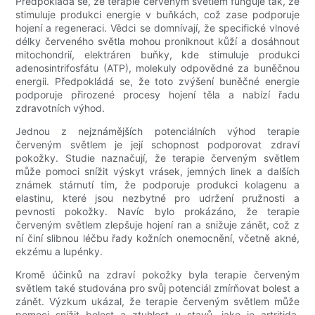
Předpokládá se, že terapie červeným světlem funguje tak, že
stimuluje produkci energie v buňkách, což zase podporuje
hojení a regeneraci. Vědci se domnívají, že specifické vlnové
délky červeného světla mohou proniknout kůží a dosáhnout
mitochondrií, elektráren buňky, kde stimuluje produkci
adenosintrifosfátu (ATP), molekuly odpovědné za buněčnou
energii. Předpokládá se, že toto zvýšení buněčné energie
podporuje přirozené procesy hojení těla a nabízí řadu
zdravotních výhod.
Jednou z nejznámějších potenciálních výhod terapie
červeným světlem je její schopnost podporovat zdraví
pokožky. Studie naznačují, že terapie červeným světlem
může pomoci snížit výskyt vrásek, jemných linek a dalších
známek stárnutí tím, že podporuje produkci kolagenu a
elastinu, které jsou nezbytné pro udržení pružnosti a
pevnosti pokožky. Navíc bylo prokázáno, že terapie
červeným světlem zlepšuje hojení ran a snižuje zánět, což z
ní činí slibnou léčbu řady kožních onemocnění, včetně akné,
ekzému a lupénky.
Kromě účinků na zdraví pokožky byla terapie červeným
světlem také studována pro svůj potenciál zmírňovat bolest a
zánět. Výzkum ukázal, že terapie červeným světlem může
pomoci snížit bolest a ztuhlost u stavů, jako je artritida,