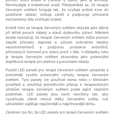
fibromyalgie a bolestivost svalů. Předpokládá se, že terapie
červeným světlem funguje tak, že zvyšuje průtok krve do
postižené oblasti, snižuje zánět a podporuje přirozené
mechanismy těla zmírňující bolest.
Kromě toho se terapie červeným světlem ukázala jako slibná
při léčbě poruch nálady a stavů duševního zdraví. Některé
studie naznačují, že terapie červeným světlem může pomoci
zlepšit příznaky deprese a úzkosti ovlivněním hladiny
neurotransmiterů a podporou produkce endorfinů,
přirozených hormonů pro dobrý pocit v těle. V důsledku toho
je terapie červeným světlem zkoumána jako potenciální
doplňková terapie pro jedince s poruchami nálady.
Použití LED panelů pro terapii červeným světlem usnadnilo a
pohodlněji využilo potenciální výhody terapie červeným
světlem. Tyto panely lze používat doma nebo v klinickém
prostředí a umožňují jednotlivcům přístup k terapeutickým
účinkům terapie červeným světlem podle jejich vlastních
podmínek. LED panely jsou navíc navrženy tak, aby
vyzařovaly cílené vlnové délky červeného světla, což
uživatelům zajišťuje nejúčinnější a nejpřínosnější léčbu.
Závěrem lze říci, že LED panely pro terapii červeným světlem