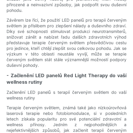
přirozené a neinvazivní způsoby, jak podpořit svou duševní
pohodu.
Závěrem lze říci, že použití LED panelů pro terapii červeným
světlem je příslibem pro zlepšení nálady a duševního zdraví.
Díky své schopnosti stimulovat produkci neurotransmiterů,
snižovat zánět a nabízet řadu dalších zdravotních výhod
představuje terapie červeným světlem přesvědčivou cestu
pro jedince, kteří chtějí zlepšit svou celkovou pohodu. Jak se
výzkum v této oblasti neustále vyvíjí, může se terapie
červeným světlem stát stále významnější možností podpory
duševní pohody.
- Začlenění LED panelů Red Light Therapy do vaší
wellness rutiny
Začlenění LED panelů s terapií červeným světlem do vaší
wellness rutiny
Terapie červeným světlem, známá také jako nízkoúrovňová
laserová terapie nebo fotobiomodulace, si v posledních
letech získala popularitu pro své potenciální zdravotní a
wellness přínosy. Jedním z nejpohodlnějších a
nejefektivnějších způsobů, jak začlenit terapii červeným