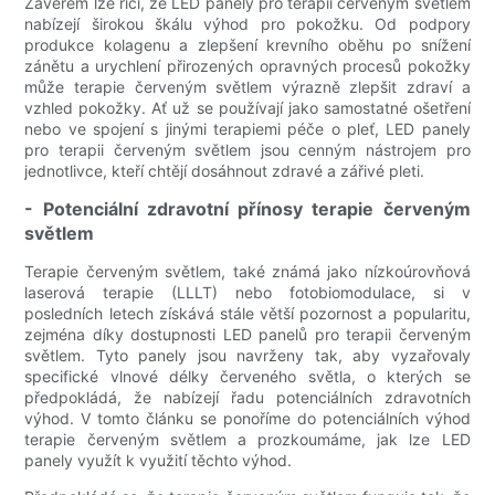
Závěrem lze říci, že LED panely pro terapii červeným světlem
nabízejí širokou škálu výhod pro pokožku. Od podpory
produkce kolagenu a zlepšení krevního oběhu po snížení
zánětu a urychlení přirozených opravných procesů pokožky
může terapie červeným světlem výrazně zlepšit zdraví a
vzhled pokožky. Ať už se používají jako samostatné ošetření
nebo ve spojení s jinými terapiemi péče o pleť, LED panely
pro terapii červeným světlem jsou cenným nástrojem pro
jednotlivce, kteří chtějí dosáhnout zdravé a zářivé pleti.
- Potenciální zdravotní přínosy terapie červeným
světlem
Terapie červeným světlem, také známá jako nízkoúrovňová
laserová terapie (LLLT) nebo fotobiomodulace, si v
posledních letech získává stále větší pozornost a popularitu,
zejména díky dostupnosti LED panelů pro terapii červeným
světlem. Tyto panely jsou navrženy tak, aby vyzařovaly
specifické vlnové délky červeného světla, o kterých se
předpokládá, že nabízejí řadu potenciálních zdravotních
výhod. V tomto článku se ponoříme do potenciálních výhod
terapie červeným světlem a prozkoumáme, jak lze LED
panely využít k využití těchto výhod.