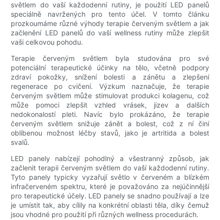
světlem do vaší každodenní rutiny, je použití LED panelů
speciálně navržených pro tento účel. V tomto článku
prozkoumáme různé výhody terapie červeným světlem a jak
začlenění LED panelů do vaší wellness rutiny může zlepšit
vaši celkovou pohodu.
Terapie červeným světlem byla studována pro své
potenciální terapeutické účinky na tělo, včetně podpory
zdraví pokožky, snížení bolesti a zánětu a zlepšení
regenerace po cvičení. Výzkum naznačuje, že terapie
červeným světlem může stimulovat produkci kolagenu, což
může pomoci zlepšit vzhled vrásek, jizev a dalších
nedokonalostí pleti. Navíc bylo prokázáno, že terapie
červeným světlem snižuje zánět a bolest, což z ní činí
oblíbenou možnost léčby stavů, jako je artritida a bolest
svalů.
LED panely nabízejí pohodlný a všestranný způsob, jak
začlenit terapii červeným světlem do vaší každodenní rutiny.
Tyto panely typicky vyzařují světlo v červeném a blízkém
infračerveném spektru, které je považováno za nejúčinnější
pro terapeutické účely. LED panely se snadno používají a lze
je umístit tak, aby cílily na konkrétní oblasti těla, díky čemuž
jsou vhodné pro použití při různých wellness procedurách.