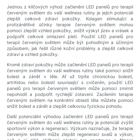
Jednou z klíčových výhod začlenění LED panelů pro terapii
červeným světlem do vaší wellness rutiny je jejich potenciál
zlepšit celkové zdraví pokožky. Kolagen stimulující a
protizánětlivé účinky terapie červeným světlem mohou
pomoci zlepšit vzhled pokožky, snížit výskyt jizev a vrásek a
podpořit celkové omlazení pleti. Použití LED panelů pro
terapii červeným světlem může být pohodlným a účinným
způsobem, jak řešit různé kožní problémy a zlepšit celkové
zdraví a vzhled pokožky.
Kromě zdraví pokožky může začlenění LED panelů pro terapii
červeným světlem do vaší wellness rutiny také pomoci snížit
bolest a zánět v těle. Ať už trpíte chronickou bolestí,
artritidou nebo bolestí související s cvičením, použití LED
panelů pro terapii červeným světlem může pomoci zmírnit
nepohodlí a podpořit rychlejší zotavení. Zacílením terapie
červeným světlem na konkrétní oblasti těla můžete pomoci
snížit bolest a zánět a zlepšit celkovou fyzickou pohodu.
Další potenciální výhodou začlenění LED panelů pro terapii
červeným světlem do vaší wellness rutiny je potenciál zvýšit
sportovní výkon a regeneraci. Výzkum naznačuje, že terapie
červeným světlem může zlepšit regeneraci svalů a výkon,