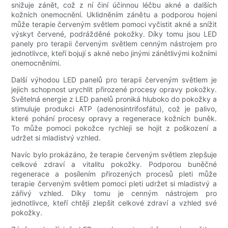
snižuje zánět, což z ní činí účinnou léčbu akné a dalších
kožních onemocnění. Uklidněním zánětu a podporou hojení
může terapie červeným světlem pomoci vyčistit akné a snížit
výskyt červené, podrážděné pokožky. Díky tomu jsou LED
panely pro terapii červeným světlem cenným nástrojem pro
jednotlivce, kteří bojují s akné nebo jinými zánětlivými kožními
onemocněními.
Další výhodou LED panelů pro terapii červeným světlem je
jejich schopnost urychlit přirozené procesy opravy pokožky.
Světelná energie z LED panelů proniká hluboko do pokožky a
stimuluje produkci ATP (adenosintrifosfátu), což je palivo,
které pohání procesy opravy a regenerace kožních buněk.
To může pomoci pokožce rychleji se hojit z poškození a
udržet si mladistvý vzhled.
Navíc bylo prokázáno, že terapie červeným světlem zlepšuje
celkové zdraví a vitalitu pokožky. Podporou buněčné
regenerace a posílením přirozených procesů pleti může
terapie červeným světlem pomoci pleti udržet si mladistvý a
zářivý vzhled. Díky tomu je cenným nástrojem pro
jednotlivce, kteří chtějí zlepšit celkové zdraví a vzhled své
pokožky.