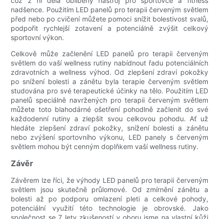
což z ní dělá oblíbený nástroj pro sportovce a fitness
nadšence. Použitím LED panelů pro terapii červeným světlem
před nebo po cvičení můžete pomoci snížit bolestivost svalů,
podpořit rychlejší zotavení a potenciálně zvýšit celkový
sportovní výkon.
Celkově může začlenění LED panelů pro terapii červeným
světlem do vaší wellness rutiny nabídnout řadu potenciálních
zdravotních a wellness výhod. Od zlepšení zdraví pokožky
po snížení bolesti a zánětu byla terapie červeným světlem
studována pro své terapeutické účinky na tělo. Použitím LED
panelů speciálně navržených pro terapii červeným světlem
můžete toto blahodárné ošetření pohodlně začlenit do své
každodenní rutiny a zlepšit svou celkovou pohodu. Ať už
hledáte zlepšení zdraví pokožky, snížení bolesti a zánětu
nebo zvýšení sportovního výkonu, LED panely s červeným
světlem mohou být cenným doplňkem vaší wellness rutiny.
Závěr
Závěrem lze říci, že výhody LED panelů pro terapii červeným
světlem jsou skutečně průlomové. Od zmírnění zánětu a
bolesti až po podporu omlazení pleti a celkové pohody,
potenciální využití této technologie je obrovské. Jako
společnost se 7 lety zkušeností v oboru jsme na vlastní kůži