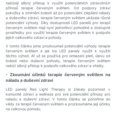
nabízejí slibný přístup k využití potenciálních zdravotních
přínosů terapie červeným světlem. Od podpory zdraví
pokožky a zmírnění bolesti až po potenciální zlepšení nálady
a duševního zdraví, terapie červeným světlem ukázala různé
potenciální výhody. Díky dostupnosti LED panelů pro terapii
červeným světlem mají nyní jednotlivci pohodlné a dostupné
prostředky pro využití terapie červeným světlem k podpoře
jejich celkového zdraví a pohody.
V tomto článku jsme prozkoumali potenciální výhody terapie
červeným světlem a jak lze LED panely využít k využití
těchto výhod. Ať už se používá pro omlazení pleti, úlevu od
bolesti nebo duševní pohodu, terapie červeným světlem
nabízí slibný přístup k podpoře celkového zdraví a vitality.
- Zkoumání účinků terapie červeným světlem na
náladu a duševní zdraví
LED panely Red Light Therapy si získaly pozornost v
komunitě zdraví a wellness pro své potenciální přínosy pro
náladu a duševní zdraví. V tomto článku se ponoříme do
vědy za terapií červeným světlem a prozkoumáme její účinky
na celkovou pohodu.