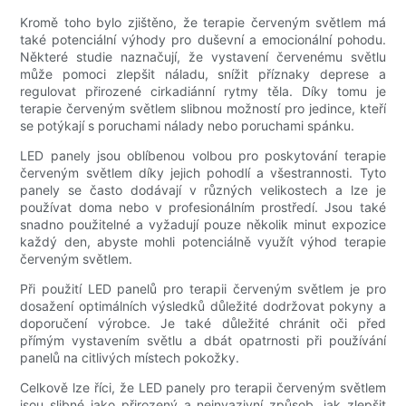
Kromě toho bylo zjištěno, že terapie červeným světlem má
také potenciální výhody pro duševní a emocionální pohodu.
Některé studie naznačují, že vystavení červenému světlu
může pomoci zlepšit náladu, snížit příznaky deprese a
regulovat přirozené cirkadiánní rytmy těla. Díky tomu je
terapie červeným světlem slibnou možností pro jedince, kteří
se potýkají s poruchami nálady nebo poruchami spánku.
LED panely jsou oblíbenou volbou pro poskytování terapie
červeným světlem díky jejich pohodlí a všestrannosti. Tyto
panely se často dodávají v různých velikostech a lze je
používat doma nebo v profesionálním prostředí. Jsou také
snadno použitelné a vyžadují pouze několik minut expozice
každý den, abyste mohli potenciálně využít výhod terapie
červeným světlem.
Při použití LED panelů pro terapii červeným světlem je pro
dosažení optimálních výsledků důležité dodržovat pokyny a
doporučení výrobce. Je také důležité chránit oči před
přímým vystavením světlu a dbát opatrnosti při používání
panelů na citlivých místech pokožky.
Celkově lze říci, že LED panely pro terapii červeným světlem
jsou slibné jako přirozený a neinvazivní způsob, jak zlepšit