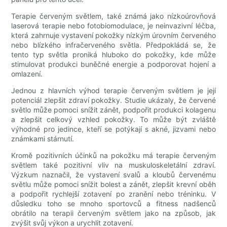
Terapie červeným světlem, také známá jako nízkoúrovňová
laserová terapie nebo fotobiomodulace, je neinvazivní léčba,
která zahrnuje vystavení pokožky nízkým úrovním červeného
nebo blízkého infračerveného světla. Předpokládá se, že
tento typ světla proniká hluboko do pokožky, kde může
stimulovat produkci buněčné energie a podporovat hojení a
omlazení.
Jednou z hlavních výhod terapie červeným světlem je její
potenciál zlepšit zdraví pokožky. Studie ukázaly, že červené
světlo může pomoci snížit zánět, podpořit produkci kolagenu
a zlepšit celkový vzhled pokožky. To může být zvláště
výhodné pro jedince, kteří se potýkají s akné, jizvami nebo
známkami stárnutí.
Kromě pozitivních účinků na pokožku má terapie červeným
světlem také pozitivní vliv na muskuloskeletální zdraví.
Výzkum naznačil, že vystavení svalů a kloubů červenému
světlu může pomoci snížit bolest a zánět, zlepšit krevní oběh
a podpořit rychlejší zotavení po zranění nebo tréninku. V
důsledku toho se mnoho sportovců a fitness nadšenců
obrátilo na terapii červeným světlem jako na způsob, jak
zvýšit svůj výkon a urychlit zotavení.