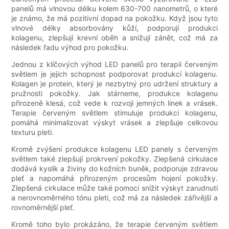
panelů má vlnovou délku kolem 630-700 nanometrů, o které
je známo, že má pozitivní dopad na pokožku. Když jsou tyto
vlnové délky absorbovány kůží, podporují produkci
kolagenu, zlepšují krevní oběh a snižují zánět, což má za
následek řadu výhod pro pokožku.
Jednou z klíčových výhod LED panelů pro terapii červeným
světlem je jejich schopnost podporovat produkci kolagenu.
Kolagen je protein, který je nezbytný pro udržení struktury a
pružnosti pokožky. Jak stárneme, produkce kolagenu
přirozeně klesá, což vede k rozvoji jemných linek a vrásek.
Terapie červeným světlem stimuluje produkci kolagenu,
pomáhá minimalizovat výskyt vrásek a zlepšuje celkovou
texturu pleti.
Kromě zvýšení produkce kolagenu LED panely s červeným
světlem také zlepšují prokrvení pokožky. Zlepšená cirkulace
dodává kyslík a živiny do kožních buněk, podporuje zdravou
pleť a napomáhá přirozeným procesům hojení pokožky.
Zlepšená cirkulace může také pomoci snížit výskyt zarudnutí
a nerovnoměrného tónu pleti, což má za následek zářivější a
rovnoměrnější pleť.
Kromě toho bylo prokázáno, že terapie červeným světlem