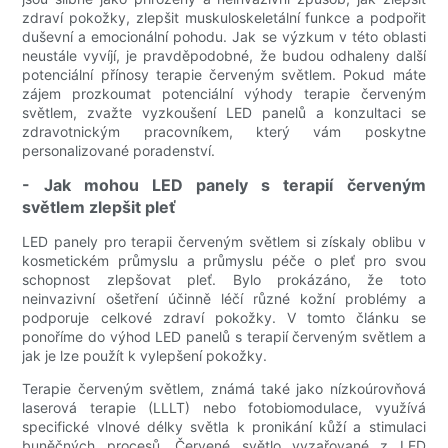
zdraví pokožky, zlepšit muskuloskeletální funkce a podpořit
duševní a emocionální pohodu. Jak se výzkum v této oblasti
neustále vyvíjí, je pravděpodobné, že budou odhaleny další
potenciální přínosy terapie červeným světlem. Pokud máte
zájem prozkoumat potenciální výhody terapie červeným
světlem, zvažte vyzkoušení LED panelů a konzultaci se
zdravotnickým pracovníkem, který vám poskytne
personalizované poradenství.
- Jak mohou LED panely s terapií červeným
světlem zlepšit pleť
LED panely pro terapii červeným světlem si získaly oblibu v
kosmetickém průmyslu a průmyslu péče o pleť pro svou
schopnost zlepšovat pleť. Bylo prokázáno, že toto
neinvazivní ošetření účinně léčí různé kožní problémy a
podporuje celkové zdraví pokožky. V tomto článku se
ponoříme do výhod LED panelů s terapií červeným světlem a
jak je lze použít k vylepšení pokožky.
Terapie červeným světlem, známá také jako nízkoúrovňová
laserová terapie (LLLT) nebo fotobiomodulace, využívá
specifické vlnové délky světla k pronikání kůží a stimulaci
buněčných procesů. Červené světlo vyzařované z LED