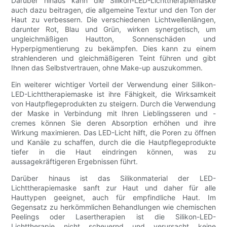
Darüber hinaus kann die Silikon-LED-Lichttherapiemaske
auch dazu beitragen, die allgemeine Textur und den Ton der
Haut zu verbessern. Die verschiedenen Lichtwellenlängen,
darunter Rot, Blau und Grün, wirken synergetisch, um
ungleichmäßigen Hautton, Sonnenschäden und
Hyperpigmentierung zu bekämpfen. Dies kann zu einem
strahlenderen und gleichmäßigeren Teint führen und gibt
Ihnen das Selbstvertrauen, ohne Make-up auszukommen.
Ein weiterer wichtiger Vorteil der Verwendung einer Silikon-
LED-Lichttherapiemaske ist ihre Fähigkeit, die Wirksamkeit
von Hautpflegeprodukten zu steigern. Durch die Verwendung
der Maske in Verbindung mit Ihren Lieblingsseren und -
cremes können Sie deren Absorption erhöhen und ihre
Wirkung maximieren. Das LED-Licht hilft, die Poren zu öffnen
und Kanäle zu schaffen, durch die die Hautpflegeprodukte
tiefer in die Haut eindringen können, was zu
aussagekräftigeren Ergebnissen führt.
Darüber hinaus ist das Silikonmaterial der LED-
Lichttherapiemaske sanft zur Haut und daher für alle
Hauttypen geeignet, auch für empfindliche Haut. Im
Gegensatz zu herkömmlichen Behandlungen wie chemischen
Peelings oder Lasertherapien ist die Silikon-LED-
Lichttherapie nicht scheuernd und verursacht keine