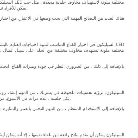
الشباب والخطوط الدقيقة ولون البشرة غير المتكافئ. باستخدام قناع علاج LED LED Silicone ، يمكن للأفراد تسخير قوة الضوء لتحسين الصحة العامة ومظهر بشرتهم.
مختلفة ملونة تستهدف مخاوف مختلفة من الجلد. على سبيل المثال ، غال
بالإضافة إلى ذلك ، من الضروري النظر في جودة وميزات القناع. ابحث
لكل جلسة ، عدة مرات في الأسبوع. من خلال دمج علاجات العلاج الخفيف في روتين العناية بالبشرة العادية ، يمكنك استهداف مخاوف محددة بشكل فعال والحفاظ على الصحة العامة لبشرتك.
بالإضافة إلى الاستخدام المنتظم ، من المهم التحلي بالصبر والمثابرة 