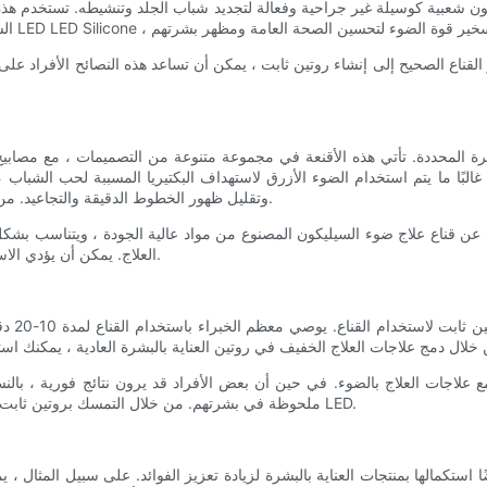
بًا ما يتم استخدام الضوء الأزرق لاستهداف البكتيريا المسببة لحب الشباب 
وتقليل ظهور الخطوط الدقيقة والتجاعيد. من المهم اختيار قناع يتوافق مع أهداف واهتمامات العناية بالبشرة المحددة.
 عن قناع علاج ضوء السيليكون المصنوع من مواد عالية الجودة ، ويتناسب بشك
العلاج. يمكن أن يؤدي الاستثمار في قناع مصمم جيدًا إلى تعزيز الفعالية الكلية لعلاج العلاج بالضوء.
مع علاجات العلاج بالضوء. في حين أن بعض الأفراد قد يرون نتائج فورية ، بال
ملحوظة في بشرتهم. من خلال التمسك بروتين ثابت ، يمكنك زيادة الفوائد طويلة الأجل لاستخدام قناع علاج ضوء السيليكون LED.