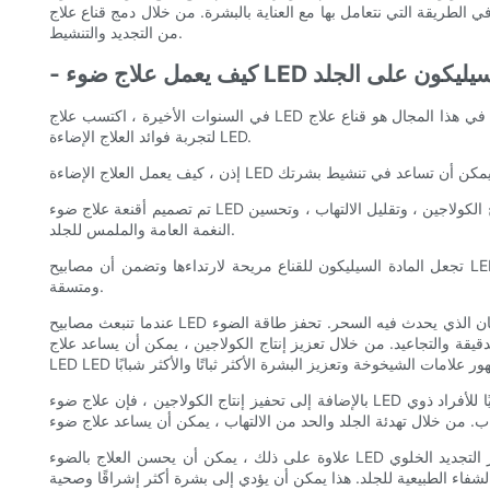
 بها مع العناية بالبشرة. من خلال دمج قناع علاج LED LED في السيليكون في روتين العناية بالبشرة ، يمكنك الاستمتاع بالعديد من الفوائد التي تقدمها وتنقل بشرتك إلى المستوى التالي
من التجديد والتنشيط.
 يعمل علاج ضوء LED السيليكون على الجلد
في السنوات الأخيرة ، اكتسب علاج LED للضوء شعبية كوسيلة غير جراحية وفعالة لتحسين مظهر وصحة الجلد. أحد أحدث الابتكارات في هذا المجال هو قناع علاج LED LED Silicone ، والذي يوفر طريقة مريحة ومريحة
لتجربة فوائد العلاج الإضاءة LED.
تم تصميم أقنعة علاج ضوء LED السيليكون لتقديم أطوال موجية محددة من الضوء على الجلد. تم العثور على هذه الأطوال الموجية لتأثيرات مختلفة على الجلد ، بما في ذلك تحفيز إنتاج الكولاجين ، وتقليل الالتهاب ، وتحسين
النغمة العامة والملمس للجلد.
تجعل المادة السيليكون للقناع مريحة لارتداءها وتضمن أن مصابيح LED على اتصال مباشر مع الجلد ، مما يزيد من فعالية العلاج. تسمح مرونة السيليكون أيضًا للقناع بالتوافق مع ملامح الوجه ، مما يوفر تغطية متسقة
ومتسقة.
عندما تنبعث مصابيح LED من القناع وتمتصها الجلد ، فإنها تخترق الطبقة العليا من الجلد ، والمعروفة باسم البشرة ، وتصل إلى الطبقة الأساسية ، الأدمة. هذا هو المكان الذي يحدث فيه السحر. تحفز طاقة الضوء LED إنتاج
قيقة والتجاعيد. من خلال تعزيز إنتاج الكولاجين ، يمكن أن يساعد علاج
بالإضافة إلى تحفيز إنتاج الكولاجين ، فإن علاج ضوء LED السيليكون له أيضًا خصائص مضادة للالتهابات. تبين أن الأطوال الموجية الحمراء والقريبة من الضوء تقلل من الاحمرار والالتهاب ، مما يجعله علاجًا مثاليًا للأفراد ذوي
علاوة على ذلك ، يمكن أن يحسن العلاج بالضوء LED السيليكون أيضًا تدفق الدم والدورة الدموية في الجلد. توفر الدورة الدموية المتزايدة مزيدًا من الأكسجين والمواد المغذية إلى خلايا الجلد ، مما يعزز التجديد الخلوي