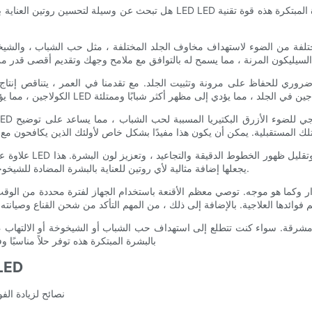
هل تبحث عن وسيلة لتحسين روتين العناية بالبشرة وتحقيق بشرة شابة متأنقة؟ لا تنظر
علاوة على ذلك ، فإن
يجعلها إضافة مثالية لأي روتين للعناية بالبشرة المضادة للشيخوخة ، حيث يمكن أن يساعد في إعادة الساعة واستعادة بشرة شبابية أكثر.
بالبشرة المبتكرة هذه توفر حلاً مناسبًا وف
- نصائح لزيادة فوائد قناع علاج ضوء ا
تنشيط بشرتك مع قناع علاج ضوء السيليك