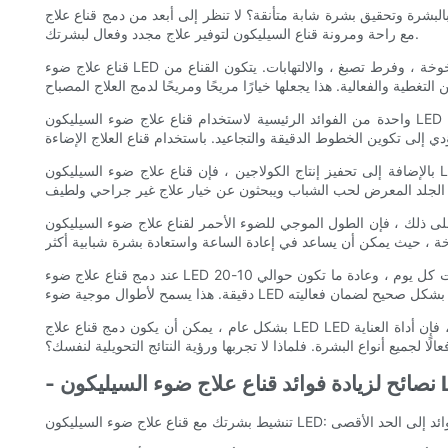
 إلى أبعد من دمج قناع علاج LED LED في نظام العناية بالبشرة. تسخير أداة العناية بالبشرة المبتكرة هذه قوة تقنية LED ضوء ويجمعها
مع راحة ومرونة قناع السيليكون لتوفير علاج مجدد وفعال لبشرتك.
قناع علاج ضوء LED السيليكون هو جهاز للعناية بالبشرة المتطورة يستخدم أطوال موجية مختلفة من الضوء لاستهداف مخاوف الجلد المختلفة ، مثل حب الشباب ، والشيخوخة ، وفرط تصبغ ، والالتهابات. يتكون القناع من
واحدة من الفوائد الرئيسية لاستخدام قناع علاج ضوء السيليكون LED هو قدرته على تحفيز إنتاج الكولاجين في الجلد. الكولاجين هو بروتين ضروري للحفاظ على مرونة وتثبيت الجلد. مع تقدمنا ​​في العمر ، يتناقص إنتاج
بالإضافة إلى تحفيز إنتاج الكولاجين ، فإن قناع علاج ضوء السيليكون LED فعال أيضًا في الحد من حب الشباب والالتهابات. يستهدف الطول الموجي للضوء الأزرق البكتيريا المسببة لحب الشباب ، مما يساعد على توضيح
 الطول الموجي للضوء الأحمر لقناع علاج ضوء السيليكون LED معروف بفوائده المضادة للشيخوخة. يساعد على تحسين نسيج الجلد ، وتقليل ظهور الخطوط الدقيقة والتجاعيد ، وتعزيز لون البشرة. هذا
عند دمج قناع علاج ضوء LED في السيليكون في روتين العناية بالبشرة ، من المهم استخدامه باستمرار وكما هو موجه. توصي معظم الأقنعة باستخدام الجهاز لفترة محددة من الوقت كل يوم ، وعادة ما تكون حوالي 10-20
بشكل عام ، يمكن أن يكون دمج قناع علاج LED LED في روتين العناية بالبشرة بمثابة تغيير في اللعبة لتحقيق بشرة صحية ومشرقة. سواء كنت تتطلع إلى استهداف حب الشباب أو الشيخوخة أو الالتهاب ، فإن أداة العناية
عالًا لجميع أنواع البشرة. فلماذا لا تجربها ورؤية النتائج التحويلية لنفسك؟
لسيليكون LED
ون LED: نصائح لزيادة الفوائد إلى الحد الأقصى