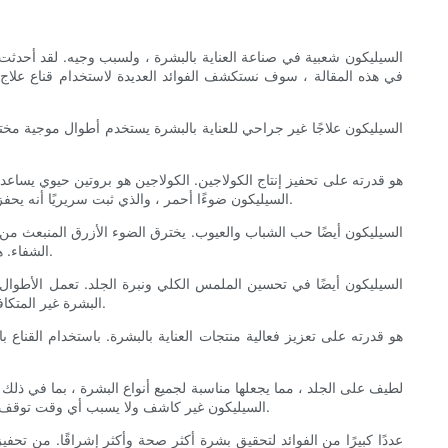
الطبيعي ، مما يؤدي إلى تكوين الخطوط الدقيقة والتجاعيد. ينبعث قناع العلاج بالضوء LED السيليكون ضوءًا أحمر ، والذي ثبت سريريًا أنه يحفز إنتاج الكولاجين ، مما ينتج عنه بشرة أكثر سلاسة وأكثر شبابًا.
الشفاء. هذا يجعلها حلاً مثاليًا لأولئك الذين يكافحون مع الجلد المعرض لحب الشباب ويريدون تحقيق بشرة أوضح دون استخدام المواد الكيميائية القاسية أو الأدوية.
البشرة غير المتكافئ ، وتلف أشعة الشمس ، وفرط تصبغ. يمكن أن يؤدي ذلك إلى أكثر إشراقًا وحتى بشرة ، مما يمنحك الثقة في الحصول على مكياج خالية من الماكياج.
، فإن علاج ضوء LED السيليكون غير كاشف ولا يسبب أي وقت توقف أو تهيج. هذا يجعلها خيارًا مريحًا ومريحًا لأولئك الذين يتطلعون إلى معالجة مخاوف العناية بالبشرة دون الحاجة إلى إجراءات غازية.