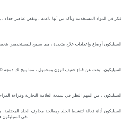
يمكنك اختيار القناع المناسب لتلبية احتياجاتك المحددة. يمكن أن يساعدك دمج قناع علاج LED في السيليكون في روتين العناية بالبشرة على تحقيق بشرة مشعة وصحية.