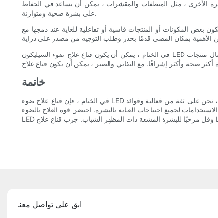
البشرة الأخرى ، مثل المنظفات والمقشرات ، يمكن أن يساعد في الحفاظ
على بشرة صحية ومتوازنة.
ون بعض المكونات أو المنتجات قاسية أو تفاعلية للغاية عند دمجها مع
في الختام ، يمكن أن يكون قناع علاج ضوء السيليكون LED بمثابة تغيير للألعاب لأولئك الذين يتطلعون إلى تنشيط بشرتهم واستهداف مخاوف محددة. من خلال اختيار القناع الصحيح ، وإنشاء روتين ثابت ، واستكمال منتجات
خاتمة
في الختام ، فإن قناع علاج ضوء LED السيليكون هو أداة للعناية بالبشرة الثورية التي يمكن أن تنعش بشرتك بشكل فعال وتحسين مظهرها العام. بفضل خبرتنا البالغة 7 سنوات في الصناعة ، نحن على ثقة من فعالية وفوائد
الاستخدامات لجميع احتياجات العناية بالبشرة. احتضن قوة العلاج بالضوء
ابق على تواصل معنا