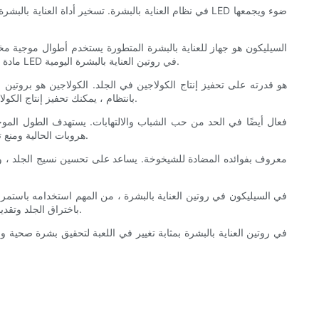
مادة السيليكون المرنة ، مما يسمح له بالتوافق مع ملامح وجهك وتقديم أقصى قدر من التغطية والفعالية. هذا يجعلها خيارًا مريحًا ومريحًا لدمج العلاج المصباح LED في روتين العناية بالبشرة اليومية.
الكولاجين ، مما يؤدي إلى تكوين الخطوط الدقيقة والتجاعيد. باستخدام قناع العلاج الإضاءة LED بانتظام ، يمكنك تحفيز إنتاج الكولاجين في الجلد ، مما يؤدي إلى مظهر أكثر شبابًا وممتلئة.
هروبات الحالية ومنع تلك المستقبلية. يمكن أن يكون هذا مفيدًا بشكل خاص لأولئك الذين يكافحون مع الجلد المعرض لحب الشباب ويبحثون عن خيار علاج غير جراحي ولطيف.
دقيقة. هذا يسمح لأطوال موجية ضوء LED باختراق الجلد وتقديم فوائدها العلاجية. بالإضافة إلى ذلك ، من المهم التأكد من شحن القناع وصيانته بشكل صحيح لضمان فعاليته.