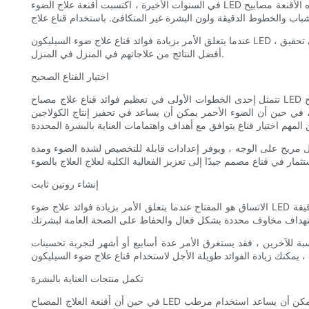
في السنوات الأخيرة ، اكتسبت أقنعة علاج الضوء LED السيليكون شعبية كوسيلة غير جراحية وفعالة لتجديد شباب الجلد وتنشيطه. تستخدم هذه الأقنعة مصابيح LED مختلفة ملونة لاستهداف مخاوف جلدية محددة ، مثل حب
عندما يتعلق الأمر بزيادة فوائد قناع علاج ضوء السيليكون LED ، هناك العديد من النصائح المهمة التي يجب وضعها في الاعتبار. من اختيار القناع الصحيح إلى إنشاء روتين ثابت ، يمكن أن تساعد هذه النصائح الأفراد على تحقيق
أفضل النتائج من علاجاتهم في المنزل في المنزل.
اختيار القناع الصحيح
تتمثل إحدى الخطوات الأولى في تعظيم فوائد قناع علاج مصباح LED السيليكون في اختيار القناع المناسب لتلبية احتياجات العناية بالبشرة المحددة. تأتي هذه الأقنعة في مجموعة متنوعة من التصميمات ، مع مصابيح LED
، في حين أن الضوء الأحمر يمكن أن يساعد في تحفيز إنتاج الكولاجين
ل مريح على الوجه ، ويوفر إعدادات قابلة للتخصيص لشدة الضوء ومدة
إنشاء روتين ثابت
الاتساق هو المفتاح عندما يتعلق الأمر بزيادة فوائد علاج ضوء LED السيليكون. لرؤية تحسينات ملحوظة في بشرتك ، من المهم إنشاء روتين ثابت لاستخدام القناع. يوصي معظم الخبراء باستخدام القناع لمدة 10-20 دقيقة
نسبة للآخرين ، فقد يستغرق الأمر عدة أسابيع أو أشهر لتجربة تحسينات
تكمل منتجات العناية بالبشرة
في حين أن أقنعة العلاج المصباح LED السيليكون يمكن أن تقدم نتائج رائعة من تلقاء نفسها ، إلا أنه يمكن أيضًا استكمالها بمنتجات العناية بالبشرة لزيادة تعزيز الفوائد. على سبيل المثال ، يمكن أن يساعد استخدام مرطب