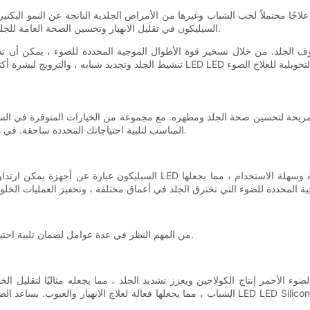
البكتيريا التي تسهم في حب الشباب ، يمكن أن يساعد علاج ضوء LED السيليكون في تقليل الانهيار وتحسين الصحة العامة للجلد.
المناسب لتلبية احتياجاتك المحددة ساحقة. في هذه المقالة ، سنرشدك خلال عملية اختيار القناع المثالي لتنشيط بشرتك.
عند اختيار قناع علاج LED LED Silicone ، من المهم النظر في عدة عوامل لضمان تلبية احتياجاتك الخاصة للعناية بالبشرة.
ء الأحمر إنتاج الكولاجين ويعزز تشديد الجلد ، مما يجعله مثاليًا لتقليل ال
الشباب ، مما يجعلها فعالة لعلاج الانهيار والعيوب. يساعد الضوء الأخضر على تقليل تصبغ وتحسين لون 