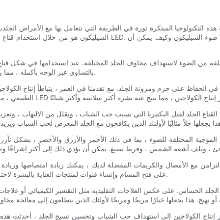
يتيح أقصى اتصال مع الجلد. هذا يضمن توزيع ضوء LED بالتساوي عبر الوجه بأكمله ، مما يحقق نتائج فعالة.
يساعد مصباح LED على فتح المسام وإنشاء قنوات لمنتجات العناية بالبشرة لاختراق أعمق في الجلد ، مما يؤدي إلى نتائج أكثر أهمية.