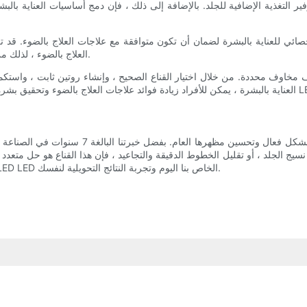
وفير التغذية الإضافية للجلد. بالإضافة إلى ذلك ، فإن دمج أساسيات العناية ب
صائي للعناية بالبشرة لضمان أن تكون متوافقة مع علاجات العلاج بالضوء. قد تك
العلاج بالضوء ، لذلك من الأهمية بمكان المضي قدمًا بحذر وطلب التوجيه من مصدر على دراية.
يج الجلد ، أو تقليل الخطوط الدقيقة والتجاعيد ، فإن هذا القناع هو حل متعدد 
LED وقل مرحبًا للبشرة المشعة ذات المظهر الشباب. جرب قناع علاج LED LED الخاص بنا اليوم وتجربة النتائج التحويلية لنفسك.