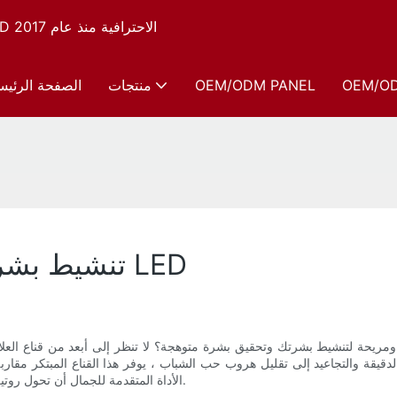
شركة Sunsred، الشركة المصنعة لأجهزة العلاج بالضوء الأحمر LED الاحترافية منذ عام 2017
OEM/O
OEM/ODM PANEL
منتجات
الصفحة الرئيس
تنشيط بشرتك بقناع علاج ضوء السيليكون LED
نشيط بشرتك وتحقيق بشرة متوهجة؟ لا تنظر إلى أبعد من قناع العلاج بالضوء السيليكون. تسخير 
يقة والتجاعيد إلى تقليل هروب حب الشباب ، يوفر هذا القناع المبتكر مقاربة
الأداة المتقدمة للجمال أن تحول روتين العناية بالبشرة وتساعدك على تحقيق بشرة متطورة ذات مظهر شاب.