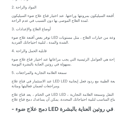
2. المواد والراحة
يكون بمرونتها وراحتها. عند اختيار قناع علاج ضوء السيليكون LED ، فكر في المواد المستخدمة وتأكد من أنها ناعمة ، ونقص عناصر حداء ، ولطيفة على الجلد. الملاءمة المريحة ضرورية لضمان ارتداء القناع
لمدة العلاج الموصى بها دون التسبب في عدم الراحة.
3. أوضاع العلاج والإعدادات
توفر بعض أقنعة علاج ضوء LED السيليكون أوضاع وإعدادات علاج متعددة ، مما يسمح للمستخدمين بتخصيص علاجهم بناءً على مخاوفهم الخاصة بالجلد. ابحث عن قناع يوفر مجموعة متنوعة من خيارات العلاج ، مثل مستويات
الشدة والمدة ، لتلبية احتياجاتك الفردية.
4. قابلية الحمل والراحة
 مراعاتها عند اختيار قناع علاج ضوء LED السيليكون. ابحث عن قناع خفيف الوزن ومحمول ، مما يتيح لك دمجه
بسهولة في روتين العناية بالبشرة اليومية.
5. سمعة العلامة التجارية والمراجعات
عند الاستثمار في قناع علاج LED LED السيليكون ، من المهم النظر في سمعة العلامة التجارية وقراءة المراجعات من المستخدمين الآخرين. ابحث عن قناع من الشركة المصنعة ذات السمعة الطيبة مع ردود فعل إيجابية
ومراجعات لضمان فعاليتها ومتانة.
في الختام ، يعد قناع علاج LED LED السيليكون أداة فعالة لتنشيط الجلد ومعالجة مخاوف الجلد المختلفة. من خلال النظر في عوامل مثل الأطوال الموجية والمواد وأنماط العلاج وقابلية النقل وسمعة العلامة التجارية ،
LE السيليكون في روتين العناية بالبشرة