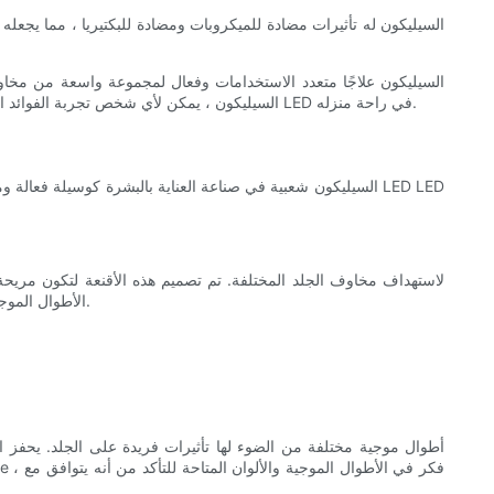
تنشيط الجلد وتجديد شبابه ، والترويج لبشرة أكثر سلاسة ، أكثر صلابة ، وأكثر إشراقًا. مع الراحة والراحة في قناع علاج LED LED السيليكون ، يمكن لأي شخص تجربة الفوائد التحويلية للعلاج الضوء LED في راحة منزله.
شائعة للاستخدام في المنزل. تنبعث مصابيح LED الأطوال الموجية المحددة للضوء التي تخترق الجلد في أعماق مختلفة ، وتحفيز العمليات الخلوية وتعزيز تجديد الجلد.
أطوال موجية مختلفة من الضوء لها تأثيرات فريدة على الجلد. يحفز الضو