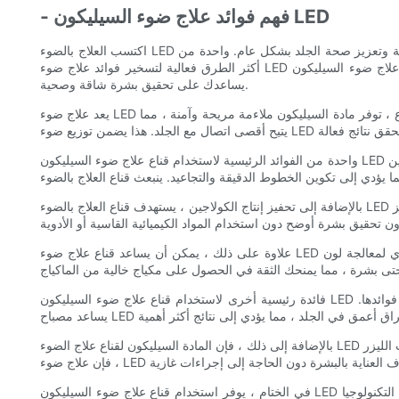
- فهم فوائد علاج ضوء السيليكون LED
اكتسب العلاج بالضوء LED السيليكون شعبية في صناعة العناية بالبشرة ، ولسبب وجيه. لقد أحدثت هذه التكنولوجيا المبتكرة ثورة في الطريقة التي نتعامل بها مع الأمراض الجلدية وتعزيز صحة الجلد بشكل عام. واحدة من
أكثر الطرق فعالية لتسخير فوائد علاج ضوء LED السيليكون هو من خلال استخدام قناع علاج ضوء السيليكون LED. في هذه المقالة ، سوف نستكشف الفوائد العديدة لاستخدام قناع علاج ضوء السيليكون وكيف يمكن أن
يساعدك على تحقيق بشرة شاقة وصحية.
يعد علاج ضوء LED السيليكون علاجًا غير جراحي للعناية بالبشرة يستخدم أطوال موجية مختلفة من الضوء لاستهداف مخاوف الجلد المختلفة. عند استخدامها في شكل قناع ، توفر مادة السيليكون ملاءمة مريحة وآمنة ، مما
واحدة من الفوائد الرئيسية لاستخدام قناع علاج ضوء السيليكون LED هو قدرته على تحفيز إنتاج الكولاجين. الكولاجين هو بروتين حيوي يساعد في الحفاظ على حزم ومرونة الجلد. مع تقدمنا ​​في العمر ، يتباطأ إنتاج الكولاجين
بالإضافة إلى تحفيز إنتاج الكولاجين ، يستهدف قناع العلاج بالضوء LED السيليكون أيضًا حب الشباب والعيوب. يخترق الضوء الأزرق المنبعث من القناع الجلد لقتل البكتيريا التي تسبب حب الشباب ، ويقلل من الالتهاب ، وتعزيز
علاوة على ذلك ، يمكن أن يساعد قناع علاج ضوء LED السيليكون أيضًا في تحسين الملمس الكلي ونبرة الجلد. تعمل الأطوال الموجية المختلفة للضوء ، بما في ذلك الأحمر والأزرق والأخضر ، بشكل تآزري لمعالجة لون
فائدة رئيسية أخرى لاستخدام قناع علاج ضوء السيليكون LED هو قدرته على تعزيز فعالية منتجات العناية بالبشرة. باستخدام القناع بالتزامن مع الأمصال والكريمات المفضلة لديك ، يمكنك زيادة امتصاصها وزيادة فوائدها.
بالإضافة إلى ذلك ، فإن المادة السيليكون لقناع علاج الضوء LED لطيف على الجلد ، مما يجعلها مناسبة لجميع أنواع البشرة ، بما في ذلك الجلد الحساس. على عكس العلاجات التقليدية مثل التقشير الكيميائي أو علاجات الليزر
في الختام ، يوفر استخدام قناع علاج ضوء السيليكون LED عددًا كبيرًا من الفوائد لتحقيق بشرة أكثر صحة وأكثر إشراقًا. من تحفيز إنتاج الكولاجين إلى استهداف حب الشباب وتحسين نسيج الجلد ، أحدثت هذه التكنولوجيا