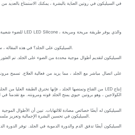
إذن ، كيف يعمل العلاج الإضاءة LED السيليكون على الجلد؟ في هذه المقالة ، سوف نتخلف عن العلم وراء تقنية العناية بالبشرة المبتكرة هذه ونستكشف كيف يمكن أن تساعد في تنشيط بشرتك.
الكولاجين ، وهو بروتين حيوي يمنح الجلد قوته ومرونته. مع تقدمنا ​​في
البشرة الحساسة أو المعرضة لحب الشباب. من خلال تهدئة الجلد والحد من الالتهاب ، يمكن أن يساعد علاج ضوء LED السيليكون في تحسين البشرة الإجمالية وتعزيز ملمس الجلد أكثر أوضح وأكثر سلاسة.