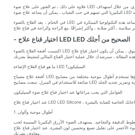
علاوة على ذلك ، تم العثور على علاج ضوء LED السيليكون له تأثيرات مضادة للميكروبات ومضادة للبكتيريا ، مما يجعله علاجًا محتملاً لحب الشباب وغيرها من الأمراض الجلدية الناتجة عن النمو البكتيري. من خلال استهداف
في الختام ، يعد العلاج بالضوء LED السيليكون علاجًا متعدد الاستخدامات وفعال لمجموعة واسعة من مخاوف الجلد. من خلال تسخير قوة الأطوال الموجية المحددة للضوء ، يمكن أن تساعد هذه التكنولوجيا المبتكرة في
- اختيار قناع علاج LED LED الصحيح من أجلك
اكتسبت أقنعة العلاج بالضوء LED السيليكون شعبية في صناعة العناية بالبشرة كوسيلة فعالة ومريحة لتحسين صحة الجلد ومظهره. مع مجموعة من الخيارات المتوفرة في السوق ، يمكن أن يكون اختيار قناع علاج LED LED
ما هو قناع العلاج الإضاءة LED السيليكون؟
أقنعة علاج مصباح LED السيليكون عبارة عن أجهزة يمكن ارتداؤها تستخدم أطوال موجية مختلفة من مصابيح LED لاستهداف مخاوف الجلد المختلفة. تم تصميم هذه الأقنعة لتكون مريحة وسهلة الاستخدام ، مما يجعلها
العوامل التي يجب مراعاتها عند اختيار قناع علاج ضوء السيليكون
1. أطوال موجية وألوان
خطوط الدقيقة والتجاعيد. يستهدف الضوء الأزرق البكتيريا المسببة لحب
البشرة. عند اختيار قناع علاج LED LED Silicone ، فكر في الأطوال الموجية والألوان المتاحة للتأكد من أنه يتوافق مع
مخاوف بشرتك.