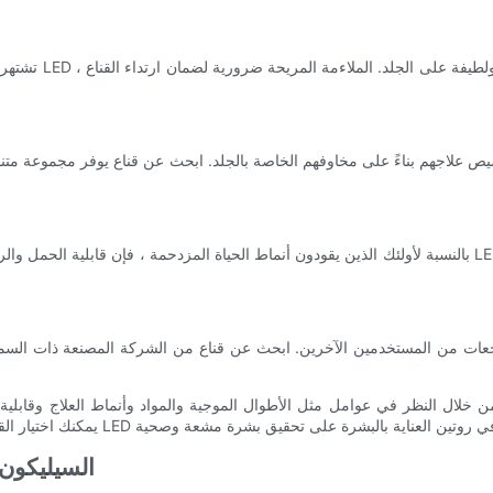
تشتهر أقنعة السيل
بالنسبة لأولئك الذين يقودون أنماط الحياة المزدحمة ، فإن قابلية الحمل والراحة هي العوامل الرئيسية التي يجب
- دمج علاج ضوء D