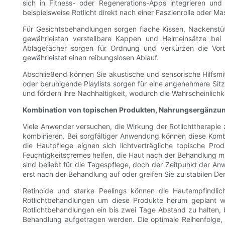
sich in Fitness- oder Regenerations-Apps integrieren un
beispielsweise Rotlicht direkt nach einer Faszienrolle oder 
Für Gesichtsbehandlungen sorgen flache Kissen, Nackenstü
gewährleisten verstellbare Kappen und Helmeinsätze bei 
Ablagefächer sorgen für Ordnung und verkürzen die Vorbe
gewährleistet einen reibungslosen Ablauf.
Abschließend können Sie akustische und sensorische Hilfsmi
oder beruhigende Playlists sorgen für eine angenehmere Sitzu
und fördern ihre Nachhaltigkeit, wodurch die Wahrscheinlichke
Kombination von topischen Produkten, Nahrungsergänzu
Viele Anwender versuchen, die Wirkung der Rotlichttherapie
kombinieren. Bei sorgfältiger Anwendung können diese Kombi
die Hautpflege eignen sich lichtverträgliche topische P
Feuchtigkeitscremes helfen, die Haut nach der Behandlung mit
sind beliebt für die Tagespflege, doch der Zeitpunkt der Anw
erst nach der Behandlung auf oder greifen Sie zu stabilen D
Retinoide und starke Peelings können die Hautempfindlic
Rotlichtbehandlungen um diese Produkte herum geplant w
Rotlichtbehandlungen ein bis zwei Tage Abstand zu halten, 
Behandlung aufgetragen werden. Die optimale Reihenfolge, 