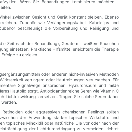
chlafzyklen. Wenn Sie Behandlungen kombinieren möchten –
eiten.
inkel zwischen Gesicht und Gerät konstant bleiben. Ebenso
rreichen. Zubehör wie Verlängerungskabel, Kabelclips und
 Zubehör beschleunigt die Vorbereitung und Reinigung und
r die Zeit nach der Behandlung), Geräte mit weißem Rauschen
ng einsetzen. Praktische Hilfsmittel erleichtern die Therapie
Erfolge zu erzielen.
ungsergänzungsmitteln oder anderen nicht-invasiven Methoden
 Wirksamkeit verringern oder Hautreizungen verursachen. Für
lementäre Signalwege ansprechen. Hyaluronsäure und milde
eres Hautbild sorgt. Antioxidantienreiche Seren wie Vitamin C
urch Lichteinwirkung zersetzen. Tragen Sie solche Seren daher
n werden.
 Retinoiden oder aggressiven chemischen Peelings sollten
zwischen der Anwendung starker topischer Wirkstoffe und
n topisches Minoxidil oder natürliche Öle vor oder nach der
inträchtigung der Lichtdurchdringung zu vermeiden, richtet