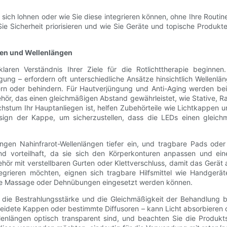
ich lohnen oder wie Sie diese integrieren können, ohne Ihre Routine
 Sie Sicherheit priorisieren und wie Sie Geräte und topische Produ
len und Wellenlängen
ren Verständnis Ihrer Ziele für die Rotlichttherapie beginnen
gung – erfordern oft unterschiedliche Ansätze hinsichtlich Wellen
n oder behindern. Für Hautverjüngung und Anti-Aging werden bei
hör, das einen gleichmäßigen Abstand gewährleistet, wie Stative, Ra
achstum Ihr Hauptanliegen ist, helfen Zubehörteile wie Lichtkappen
esign der Kappe, um sicherzustellen, dass die LEDs einen gleich
en Nahinfrarot-Wellenlängen tiefer ein, und tragbare Pads oder 
ind vorteilhaft, da sie sich den Körperkonturen anpassen und ei
r mit verstellbaren Gurten oder Klettverschluss, damit das Gerät 
grieren möchten, eignen sich tragbare Hilfsmittel wie Handgerät
ie Massage oder Dehnübungen eingesetzt werden können.
 die Bestrahlungsstärke und die Gleichmäßigkeit der Behandlung b
leidete Kappen oder bestimmte Diffusoren – kann Licht absorbieren
ellenlängen optisch transparent sind, und beachten Sie die Produk