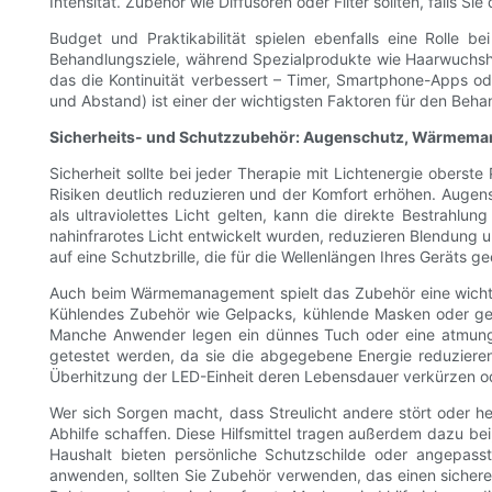
Intensität. Zubehör wie Diffusoren oder Filter sollten, falls
Budget und Praktikabilität spielen ebenfalls eine Rolle 
Behandlungsziele, während Spezialprodukte wie Haarwuchshe
das die Kontinuität verbessert – Timer, Smartphone-Apps o
und Abstand) ist einer der wichtigsten Faktoren für den Behan
Sicherheits- und Schutzzubehör: Augenschutz, Wärmem
Sicherheit sollte bei jeder Therapie mit Lichtenergie oberste
Risiken deutlich reduzieren und der Komfort erhöhen. Augensc
als ultraviolettes Licht gelten, kann die direkte Bestrahl
nahinfrarotes Licht entwickelt wurden, reduzieren Blendung 
auf eine Schutzbrille, die für die Wellenlängen Ihres Geräts ge
Auch beim Wärmemanagement spielt das Zubehör eine wichti
Kühlendes Zubehör wie Gelpacks, kühlende Masken oder gek
Manche Anwender legen ein dünnes Tuch oder eine atmungsak
getestet werden, da sie die abgegebene Energie reduzieren
Überhitzung der LED-Einheit deren Lebensdauer verkürzen o
Wer sich Sorgen macht, dass Streulicht andere stört oder 
Abhilfe schaffen. Diese Hilfsmittel tragen außerdem dazu b
Haushalt bieten persönliche Schutzschilde oder angepasst
anwenden, sollten Sie Zubehör verwenden, das einen sicheren