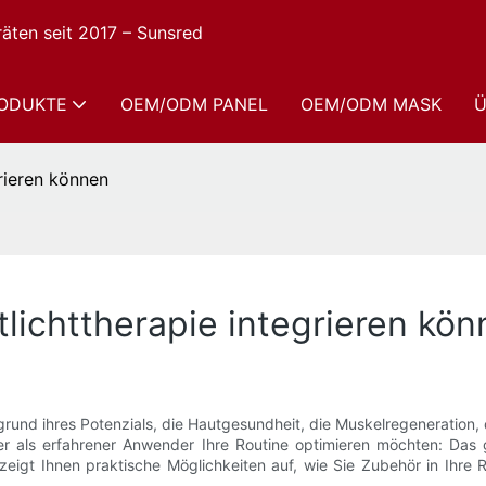
räten seit 2017 – Sunsred
ODUKTE
OEM/ODM PANEL
OEM/ODM MASK
Ü
grieren können
tlichttherapie integrieren kö
ufgrund ihres Potenzials, die Hautgesundheit, die Muskelregenerati
er als erfahrener Anwender Ihre Routine optimieren möchten: Das 
eigt Ihnen praktische Möglichkeiten auf, wie Sie Zubehör in Ihre R