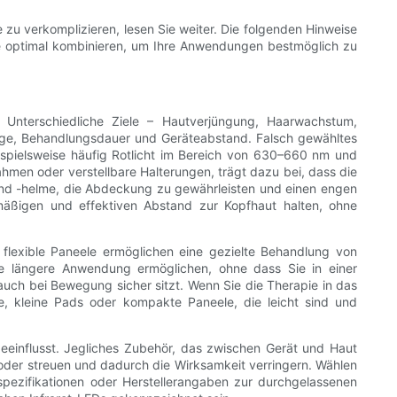
 zu verkomplizieren, lesen Sie weiter. Die folgenden Hinweise
kte optimal kombinieren, um Ihre Anwendungen bestmöglich zu
. Unterschiedliche Ziele – Hautverjüngung, Haarwachstum,
länge, Behandlungsdauer und Geräteabstand. Falsch gewähltes
spielsweise häufig Rotlicht im Bereich von 630–660 nm und
hmen oder verstellbare Halterungen, trägt dazu bei, dass die
 und -helme, die Abdeckung zu gewährleisten und einen engen
mäßigen und effektiven Abstand zur Kopfhaut halten, ohne
flexible Paneele ermöglichen eine gezielte Behandlung von
ne längere Anwendung ermöglichen, ohne dass Sie in einer
auch bei Bewegung sicher sitzt. Wenn Sie die Therapie in das
e, kleine Pads oder kompakte Paneele, die leicht sind und
eeinflusst. Jegliches Zubehör, das zwischen Gerät und Haut
 oder streuen und dadurch die Wirksamkeit verringern. Wählen
tspezifikationen oder Herstellerangaben zur durchgelassenen