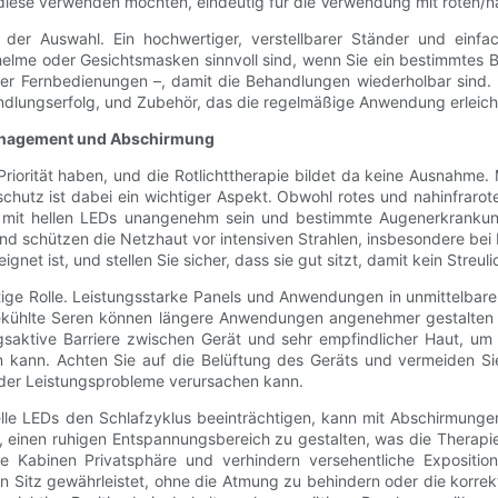
 Sie diese verwenden möchten, eindeutig für die Verwendung mit roten
bei der Auswahl. Ein hochwertiger, verstellbarer Ständer und ein
lme oder Gesichtsmasken sinnvoll sind, wenn Sie ein bestimmtes 
der Fernbedienungen –, damit die Behandlungen wiederholbar sind. 
dlungserfolg, und Zubehör, das die regelmäßige Anwendung erleichtert
anagement und Abschirmung
 Priorität haben, und die Rotlichttherapie bildet da keine Ausnahme
hutz ist dabei ein wichtiger Aspekt. Obwohl rotes und nahinfrarotes
ung mit hellen LEDs unangenehm sein und bestimmte Augenerkrankung
und schützen die Netzhaut vor intensiven Strahlen, insbesondere be
eignet ist, und stellen Sie sicher, dass sie gut sitzt, damit kein Stre
ge Rolle. Leistungsstarke Panels und Anwendungen in unmittelbare
ühlte Seren können längere Anwendungen angenehmer gestalten und
tive Barriere zwischen Gerät und sehr empfindlicher Haut, um di
 kann. Achten Sie auf die Belüftung des Geräts und vermeiden Si
der Leistungsprobleme verursachen kann.
helle LEDs den Schlafzyklus beeinträchtigen, kann mit Abschirmun
ei, einen ruhigen Entspannungsbereich zu gestalten, was die Therap
e Kabinen Privatsphäre und verhindern versehentliche Exposition
 Sitz gewährleistet, ohne die Atmung zu behindern oder die korrekt