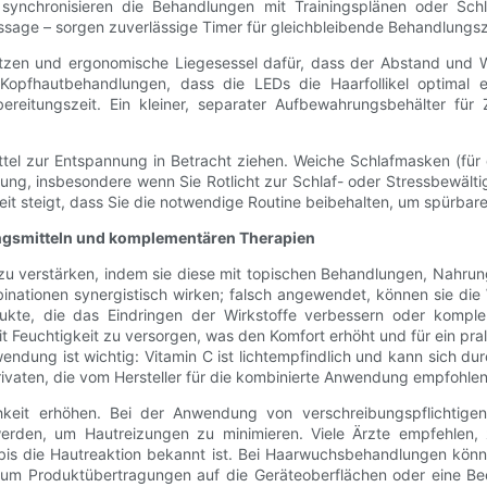
d synchronisieren die Behandlungen mit Trainingsplänen oder S
Massage – sorgen zuverlässige Timer für gleichbleibende Behandlungsz
tzen und ergonomische Liegesessel dafür, dass der Abstand und W
Kopfhautbehandlungen, dass die LEDs die Haarfollikel optimal e
reitungszeit. Ein kleiner, separater Aufbewahrungsbehälter für
ttel zur Entspannung in Betracht ziehen. Weiche Schlafmasken (fü
ng, insbesondere wenn Sie Rotlicht zur Schlaf- oder Stressbewältigu
it steigt, dass Sie die notwendige Routine beibehalten, um spürbare 
ngsmitteln und komplementären Therapien
 zu verstärken, indem sie diese mit topischen Behandlungen, Nahr
nationen synergistisch wirken; falsch angewendet, können sie die
rodukte, die das Eindringen der Wirkstoffe verbessern oder komp
 Feuchtigkeit zu versorgen, was den Komfort erhöht und für ein prall
endung ist wichtig: Vitamin C ist lichtempfindlich und kann sich d
erivaten, die vom Hersteller für die kombinierte Anwendung empfohle
hkeit erhöhen. Bei der Anwendung von verschreibungspflichtigen
erden, um Hautreizungen zu minimieren. Viele Ärzte empfehlen, 
bis die Hautreaktion bekannt ist. Bei Haarwuchsbehandlungen könne
um Produktübertragungen auf die Geräteoberflächen oder eine Bee