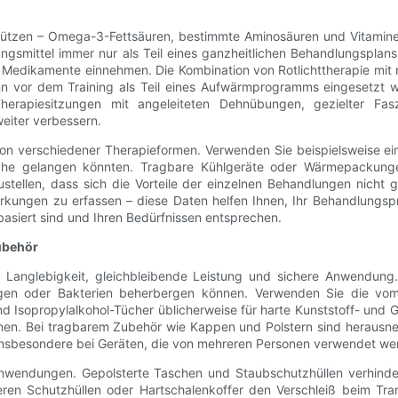
ützen – Omega-3-Fettsäuren, bestimmte Aminosäuren und Vitamine –
gsmittel immer nur als Teil eines ganzheitlichen Behandlungsplans
 Medikamente einnehmen. Die Kombination von Rotlichttherapie mit 
nn vor dem Training als Teil eines Aufwärmprogramms eingesetz
herapiesitzungen mit angeleiteten Dehnübungen, gezielter Fasz
eiter verbessern.
ation verschiedener Therapieformen. Verwenden Sie beispielsweise e
äche gelangen könnten. Tragbare Kühlgeräte oder Wärmepackunge
ellen, dass sich die Vorteile der einzelnen Behandlungen nicht 
ungen zu erfassen – diese Daten helfen Ihnen, Ihr Behandlungspr
asiert sind und Ihren Bedürfnissen entsprechen.
ubehör
t Langlebigkeit, gleichbleibende Leistung und sichere Anwendung
igen oder Bakterien beherbergen können. Verwenden Sie die vom 
nd Isopropylalkohol-Tücher üblicherweise für harte Kunststoff- un
nnen. Bei tragbarem Zubehör wie Kappen und Polstern sind herausn
 insbesondere bei Geräten, die von mehreren Personen verwendet we
endungen. Gepolsterte Taschen und Staubschutzhüllen verhindern
ieren Schutzhüllen oder Hartschalenkoffer den Verschleiß beim Tran