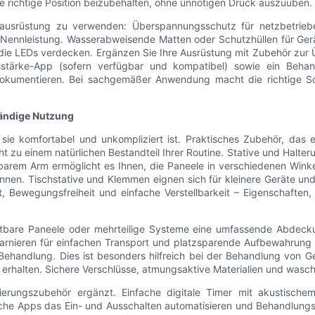
ie richtige Position beizubehalten, ohne unnötigen Druck auszuüben.
itsausrüstung zu verwenden: Überspannungsschutz für netzbetrie
Nennleistung. Wasserabweisende Matten oder Schutzhüllen für Ger
r die LEDs verdecken. Ergänzen Sie Ihre Ausrüstung mit Zubehör zu
sstärke-App (sofern verfügbar und kompatibel) sowie ein Behan
kumentieren. Bei sachgemäßer Anwendung macht die richtige Schut
händige Nutzung
 sie komfortabel und unkompliziert ist. Praktisches Zubehör, das 
icht zu einem natürlichen Bestandteil Ihrer Routine. Stative und Halt
llbarem Arm ermöglicht es Ihnen, die Paneele in verschiedenen Wink
önnen. Tischstative und Klemmen eignen sich für kleinere Geräte un
ät, Bewegungsfreiheit und einfache Verstellbarkeit – Eigenschaften
ltbare Paneele oder mehrteilige Systeme eine umfassende Abdecku
harnieren für einfachen Transport und platzsparende Aufbewahrung
Behandlung. Dies ist besonders hilfreich bei der Behandlung von G
 erhalten. Sichere Verschlüsse, atmungsaktive Materialien und wa
ierungszubehör ergänzt. Einfache digitale Timer mit akustische
e Apps das Ein- und Ausschalten automatisieren und Behandlungspro