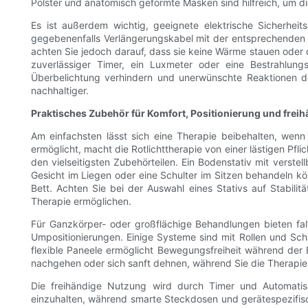
Polster und anatomisch geformte Masken sind hilfreich, um d
Es ist außerdem wichtig, geeignete elektrische Sicherhe
gegebenenfalls Verlängerungskabel mit der entsprechenden 
achten Sie jedoch darauf, dass sie keine Wärme stauen ode
zuverlässiger Timer, ein Luxmeter oder eine Bestrahlung
Überbelichtung verhindern und unerwünschte Reaktionen do
nachhaltiger.
Praktisches Zubehör für Komfort, Positionierung und frei
Am einfachsten lässt sich eine Therapie beibehalten, wenn
ermöglicht, macht die Rotlichttherapie von einer lästigen Pfl
den vielseitigsten Zubehörteilen. Ein Bodenstativ mit verste
Gesicht im Liegen oder eine Schulter im Sitzen behandeln k
Bett. Achten Sie bei der Auswahl eines Stativs auf Stabilit
Therapie ermöglichen.
Für Ganzkörper- oder großflächige Behandlungen bieten fa
Umpositionierungen. Einige Systeme sind mit Rollen und Sc
flexible Paneele ermöglicht Bewegungsfreiheit während der 
nachgehen oder sich sanft dehnen, während Sie die Therapie
Die freihändige Nutzung wird durch Timer und Automatis
einzuhalten, während smarte Steckdosen und gerätespezifisch