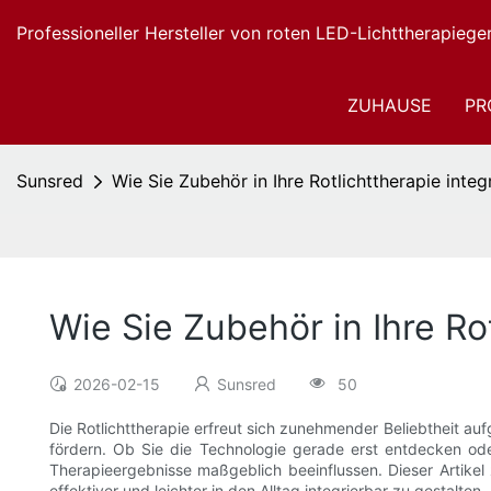
Professioneller Hersteller von roten LED-Lichttherapiege
ZUHAUSE
PR
Sunsred
Wie Sie Zubehör in Ihre Rotlichttherapie inte
Wie Sie Zubehör in Ihre Ro
2026-02-15
Sunsred
50
Die Rotlichttherapie erfreut sich zunehmender Beliebtheit a
fördern. Ob Sie die Technologie gerade erst entdecken od
Therapieergebnisse maßgeblich beeinflussen. Dieser Artikel z
effektiver und leichter in den Alltag integrierbar zu gestalten.