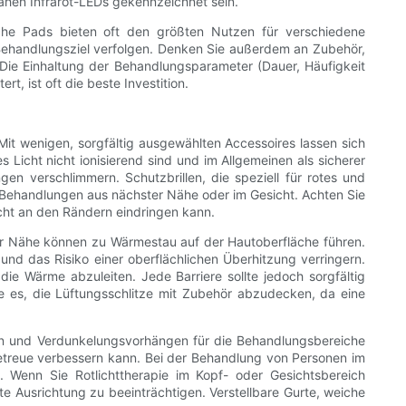
/nahen Infrarot-LEDs gekennzeichnet sein.
fache Pads bieten oft den größten Nutzen für verschiedene
Behandlungsziel verfolgen. Denken Sie außerdem an Zubehör,
Die Einhaltung der Behandlungsparameter (Dauer, Häufigkeit
, ist oft die beste Investition.
. Mit wenigen, sorgfältig ausgewählten Accessoires lassen sich
 Licht nicht ionisierend sind und im Allgemeinen als sicherer
en verschlimmern. Schutzbrillen, die speziell für rotes und
i Behandlungen aus nächster Nähe oder im Gesicht. Achten Sie
ulicht an den Rändern eindringen kann.
r Nähe können zu Wärmestau auf der Hautoberfläche führen.
 das Risiko einer oberflächlichen Überhitzung verringern.
e Wärme abzuleiten. Jede Barriere sollte jedoch sorgfältig
e es, die Lüftungsschlitze mit Zubehör abzudecken, da eine
gen und Verdunkelungsvorhängen für die Behandlungsbereiche
ietreue verbessern kann. Bei der Behandlung von Personen im
. Wenn Sie Rotlichttherapie im Kopf- oder Gesichtsbereich
e Ausrichtung zu beeinträchtigen. Verstellbare Gurte, weiche