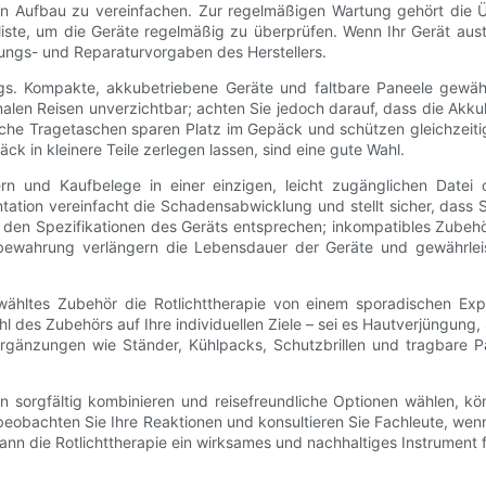
en Aufbau zu vereinfachen. Zur regelmäßigen Wartung gehört die 
iste, um die Geräte regelmäßig zu überprüfen. Wenn Ihr Gerät au
tungs- und Reparaturvorgaben des Herstellers.
egs. Kompakte, akkubetriebene Geräte und faltbare Paneele gewäh
nalen Reisen unverzichtbar; achten Sie jedoch darauf, dass die Ak
eiche Tragetaschen sparen Platz im Gepäck und schützen gleichzeiti
in kleinere Teile zerlegen lassen, sind eine gute Wahl.
rn und Kaufbelege in einer einzigen, leicht zugänglichen Datei
ation vereinfacht die Schadensabwicklung und stellt sicher, dass 
e den Spezifikationen des Geräts entsprechen; inkompatibles Zube
bewahrung verlängern die Lebensdauer der Geräte und gewährleis
ähltes Zubehör die Rotlichttherapie von einem sporadischen Exper
l des Zubehörs auf Ihre individuellen Ziele – sei es Hautverjüngu
e Ergänzungen wie Ständer, Kühlpacks, Schutzbrillen und tragbare 
 sorgfältig kombinieren und reisefreundliche Optionen wählen, kön
 beobachten Sie Ihre Reaktionen und konsultieren Sie Fachleute, w
nn die Rotlichttherapie ein wirksames und nachhaltiges Instrument