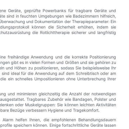
bene Geräte, geprüfte Powerbanks für tragbare Geräte und
äte sind in feuchten Umgebungen wie Badezimmern hilfreich,
r Überwachung und Dokumentation der Therapieparameter: Ein
dlungsprotokoll können die Sicherheit erhöhen, indem sie
zausrüstung die Rotlichttherapie sicherer und langfristig
eine freihändige Anwendung und die korrekte Positionierung
erungen gibt es in vielen Formen und Größen und sie gehören zu
eln und Höhen zu positionieren, sodass Sie beispielsweise Ihr
d sind ideal für die Anwendung auf dem Schreibtisch oder am
, die ein schnelles Umpositionieren ohne Unterbrechung Ihrer
ng und minimieren gleichzeitig die Anzahl der notwendigen
 ausgestattet. Tragbares Zubehör wie Bandagen, Polster und
elenken oder Muskelgruppen: Sie können leichten Aktivitäten
schbare Bezüge verbessern Hygiene und Tragekomfort.
m Alarm helfen Ihnen, die empfohlenen Behandlungsdauern
file speichern können. Einige fortschrittliche Geräte lassen