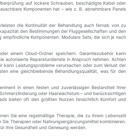
Überprüfung auf lockere Schrauben, beschädigte Kabel oder
stauschbare Komponenten hat – wie z. B. abnehmbare Panels
rleisten die Kontinuität der Behandlung auch fernab von zu
kukapazität den Bestimmungen der Fluggesellschaften und den
g empfindliche Komponenten. Modulare Sets, die sich je nach
 oder einem Cloud-Ordner speichern. Garantiezubehör kann
Sie autorisierte Reparaturdienste in Anspruch nehmen. Achten
hör kann Leistungsprobleme verursachen oder zum Verlust der
ten eine gleichbleibende Behandlungsqualität, was für den
iment in einen festen und zuverlässigen Bestandteil Ihrer
ng, Schmerzlinderung oder Haarwachstum – und berücksichtigen
Pads bieten oft den größten Nutzen hinsichtlich Komfort und
nen Sie eine regelmäßige Therapie, die zu Ihrem Lebensstil
enn Sie Therapien oder Nahrungsergänzungsmittel kombinieren.
 für Ihre Gesundheit und Genesung werden.