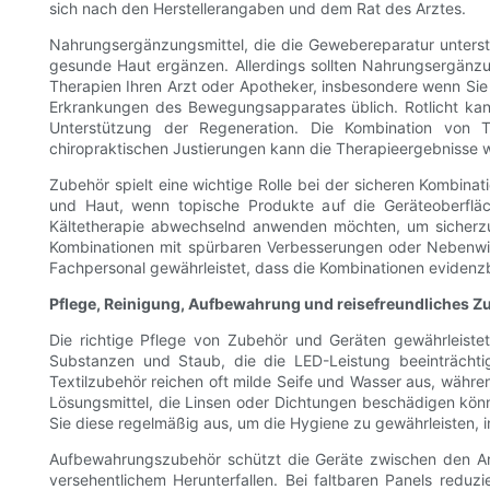
sich nach den Herstellerangaben und dem Rat des Arztes.
Nahrungsergänzungsmittel, die die Gewebereparatur unterst
gesunde Haut ergänzen. Allerdings sollten Nahrungsergänzun
Therapien Ihren Arzt oder Apotheker, insbesondere wenn Sie
Erkrankungen des Bewegungsapparates üblich. Rotlicht ka
Unterstützung der Regeneration. Die Kombination von T
chiropraktischen Justierungen kann die Therapieergebnisse w
Zubehör spielt eine wichtige Rolle bei der sicheren Kombin
und Haut, wenn topische Produkte auf die Geräteoberfl
Kältetherapie abwechselnd anwenden möchten, um sicherzust
Kombinationen mit spürbaren Verbesserungen oder Nebenwirk
Fachpersonal gewährleistet, dass die Kombinationen evidenzb
Pflege, Reinigung, Aufbewahrung und reisefreundliches Z
Die richtige Pflege von Zubehör und Geräten gewährleiste
Substanzen und Staub, die die LED-Leistung beeinträcht
Textilzubehör reichen oft milde Seife und Wasser aus, währe
Lösungsmittel, die Linsen oder Dichtungen beschädigen kö
Sie diese regelmäßig aus, um die Hygiene zu gewährleisten,
Aufbewahrungszubehör schützt die Geräte zwischen den Anw
versehentlichem Herunterfallen. Bei faltbaren Panels reduz