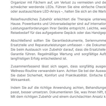
Organizer mit Fächern auf, um Verlust zu vermeiden und d
schwächer werdende LEDs. Führen Sie eine einfache Checkl
oder austauschbare LED-Arrays –, halten Sie sich an die War
Reisefreundliches Zubehör erleichtert die Therapie unterw
Hause. Powerbanks und Universaladapter sind auf internatio
Leistungsanforderungen Ihrer Geräte entspricht. Leichte, w
Reisebedarf für das aufgegebene Gepäck oder das Handgepäck 
Abschließend sollten Sie Garantiedokumente, Seriennumme
Ersatzteile und Reparaturleistungen umfassen – die Dokument
Sie beim Austausch von Zubehör darauf, dass die Ersatzteil
Garantie führen. Regelmäßige Wartung und sorgfältige Auf
langfristigen Erfolg entscheidend ist.
Zusammenfassend lässt sich sagen, dass sorgfältig ausgew
Wellness-Routine verwandeln kann. Achten Sie bei der Auswah
Sie dabei Sicherheit, Komfort und Praktikabilität. Einfach
Wirksamkeit.
Indem Sie auf die richtige Anwendung achten, Behandlungen
passt, besser umsetzen. Dokumentieren Sie, was Ihnen hilft,
Mit dem richtigen Zubehör und einem durchdachten Ansatz ka