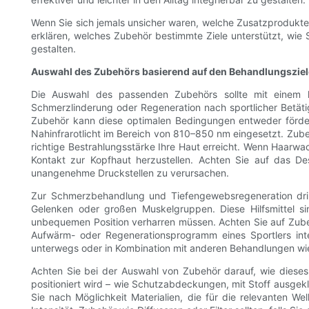
Wenn Sie sich jemals unsicher waren, welche Zusatzprodukte s
erklären, welches Zubehör bestimmte Ziele unterstützt, wie
gestalten.
Auswahl des Zubehörs basierend auf den Behandlungszie
Die Auswahl des passenden Zubehörs sollte mit einem kla
Schmerzlinderung oder Regeneration nach sportlicher Betäti
Zubehör kann diese optimalen Bedingungen entweder förder
Nahinfrarotlicht im Bereich von 810–850 nm eingesetzt. Zube
richtige Bestrahlungsstärke Ihre Haut erreicht. Wenn Haarw
Kontakt zur Kopfhaut herzustellen. Achten Sie auf das D
unangenehme Druckstellen zu verursachen.
Zur Schmerzbehandlung und Tiefengewebsregeneration dring
Gelenken oder großen Muskelgruppen. Diese Hilfsmittel s
unbequemen Position verharren müssen. Achten Sie auf Zubehö
Aufwärm- oder Regenerationsprogramm eines Sportlers inte
unterwegs oder in Kombination mit anderen Behandlungen w
Achten Sie bei der Auswahl von Zubehör darauf, wie dieses
positioniert wird – wie Schutzabdeckungen, mit Stoff ausgek
Sie nach Möglichkeit Materialien, die für die relevanten W