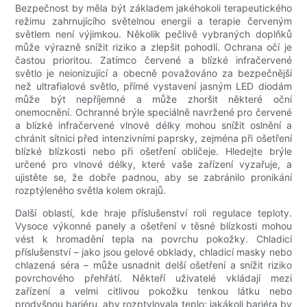
Bezpečnost by měla být základem jakéhokoli terapeutického
režimu zahrnujícího světelnou energii a terapie červeným
světlem není výjimkou. Několik pečlivě vybraných doplňků
může výrazně snížit riziko a zlepšit pohodlí. Ochrana očí je
častou prioritou. Zatímco červené a blízké infračervené
světlo je neionizující a obecně považováno za bezpečnější
než ultrafialové světlo, přímé vystavení jasným LED diodám
může být nepříjemné a může zhoršit některé oční
onemocnění. Ochranné brýle speciálně navržené pro červené
a blízké infračervené vlnové délky mohou snížit oslnění a
chránit sítnici před intenzivními paprsky, zejména při ošetření
blízké blízkosti nebo při ošetření obličeje. Hledejte brýle
určené pro vlnové délky, které vaše zařízení vyzařuje, a
ujistěte se, že dobře padnou, aby se zabránilo pronikání
rozptýleného světla kolem okrajů.
Další oblastí, kde hraje příslušenství roli regulace teploty.
Vysoce výkonné panely a ošetření v těsné blízkosti mohou
vést k hromadění tepla na povrchu pokožky. Chladicí
příslušenství – jako jsou gelové obklady, chladicí masky nebo
chlazená séra – může usnadnit delší ošetření a snížit riziko
povrchového přehřátí. Někteří uživatelé vkládají mezi
zařízení a velmi citlivou pokožku tenkou látku nebo
prodyšnou bariéru, aby rozptylovala teplo; jakákoli bariéra by