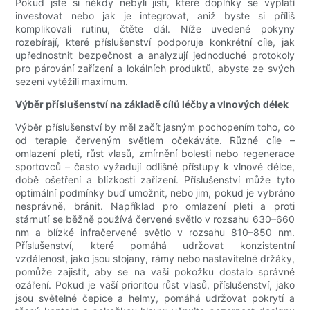
Pokud jste si někdy nebyli jisti, které doplňky se vyplatí
investovat nebo jak je integrovat, aniž byste si příliš
komplikovali rutinu, čtěte dál. Níže uvedené pokyny
rozebírají, které příslušenství podporuje konkrétní cíle, jak
upřednostnit bezpečnost a analyzují jednoduché protokoly
pro párování zařízení a lokálních produktů, abyste ze svých
sezení vytěžili maximum.
Výběr příslušenství na základě cílů léčby a vlnových délek
Výběr příslušenství by měl začít jasným pochopením toho, co
od terapie červeným světlem očekáváte. Různé cíle –
omlazení pleti, růst vlasů, zmírnění bolesti nebo regenerace
sportovců – často vyžadují odlišné přístupy k vlnové délce,
době ošetření a blízkosti zařízení. Příslušenství může tyto
optimální podmínky buď umožnit, nebo jim, pokud je vybráno
nesprávně, bránit. Například pro omlazení pleti a proti
stárnutí se běžně používá červené světlo v rozsahu 630–660
nm a blízké infračervené světlo v rozsahu 810–850 nm.
Příslušenství, které pomáhá udržovat konzistentní
vzdálenost, jako jsou stojany, rámy nebo nastavitelné držáky,
pomůže zajistit, aby se na vaši pokožku dostalo správné
ozáření. Pokud je vaší prioritou růst vlasů, příslušenství, jako
jsou světelné čepice a helmy, pomáhá udržovat pokrytí a