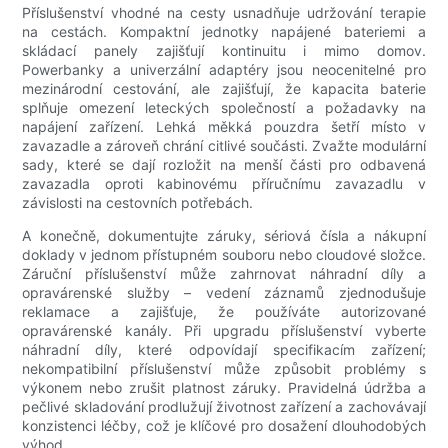
Příslušenství vhodné na cesty usnadňuje udržování terapie
na cestách. Kompaktní jednotky napájené bateriemi a
skládací panely zajišťují kontinuitu i mimo domov.
Powerbanky a univerzální adaptéry jsou neocenitelné pro
mezinárodní cestování, ale zajišťují, že kapacita baterie
splňuje omezení leteckých společností a požadavky na
napájení zařízení. Lehká měkká pouzdra šetří místo v
zavazadle a zároveň chrání citlivé součásti. Zvažte modulární
sady, které se dají rozložit na menší části pro odbavená
zavazadla oproti kabinovému příručnímu zavazadlu v
závislosti na cestovních potřebách.
A konečně, dokumentujte záruky, sériová čísla a nákupní
doklady v jednom přístupném souboru nebo cloudové složce.
Záruční příslušenství může zahrnovat náhradní díly a
opravárenské služby – vedení záznamů zjednodušuje
reklamace a zajišťuje, že používáte autorizované
opravárenské kanály. Při upgradu příslušenství vyberte
náhradní díly, které odpovídají specifikacím zařízení;
nekompatibilní příslušenství může způsobit problémy s
výkonem nebo zrušit platnost záruky. Pravidelná údržba a
pečlivé skladování prodlužují životnost zařízení a zachovávají
konzistenci léčby, což je klíčové pro dosažení dlouhodobých
výhod.