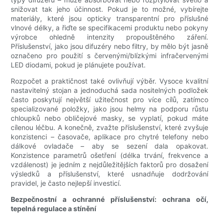
snižovat tak jeho účinnost. Pokud je to možné, vybírejte
materiály, které jsou opticky transparentní pro příslušné
vlnové délky, a řiďte se specifikacemi produktu nebo pokyny
výrobce ohledně intenzity propouštěného záření.
Příslušenství, jako jsou difuzéry nebo filtry, by mělo být jasně
označeno pro použití s ​​červenými/blízkými infračervenými
LED diodami, pokud je plánujete používat.
Rozpočet a praktičnost také ovlivňují výběr. Vysoce kvalitní
nastavitelný stojan a jednoduchá sada nositelných podložek
často poskytují největší užitečnost pro více cílů, zatímco
specializované položky, jako jsou helmy na podporu růstu
chloupků nebo obličejové masky, se vyplatí, pokud máte
cílenou léčbu. A konečně, zvažte příslušenství, které zvyšuje
konzistenci – časovače, aplikace pro chytré telefony nebo
dálkové ovladače – aby se sezení dala opakovat.
Konzistence parametrů ošetření (délka trvání, frekvence a
vzdálenost) je jedním z nejdůležitějších faktorů pro dosažení
výsledků a příslušenství, které usnadňuje dodržování
pravidel, je často nejlepší investicí.
Bezpečnostní a ochranné příslušenství: ochrana očí,
tepelná regulace a stínění