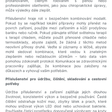
protahováním, cíleným rolováním s pěnou nebo
profesionálními ošetřeními, jako jsou chiropraktické úpravy,
může výsledky dále zlepšit.
Příslušenství hraje roli v bezpečném kombinování modalit.
Pokud by se například lokální přípravky mohly přenést na
povrch zařízení, použijte mezi zařízením a kůží prodyšnou
bariéru nebo ručník. Pokud plánujete střídat světelnou terapii
s terapií chladem, můžete použít přenosné chladiče nebo
termoobklady, abyste zajistili, že žádná z těchto metod
neovlivní přínosy druhé. Veďte si záznamy o léčbě, abyste
mohli sledovat kombinace, které vedou k znatelným
zlepšením nebo nežádoucím účinkům – tato data vám
pomohou zdokonalit protokol. Komunikace se zdravotnickými
pracovníky zajišťuje, že kombinace jsou založeny na
důkazech a vyhovují vašim potřebám.
Příslušenství pro údržbu, čištění, skladování a cestovní
potřeby
Údržba příslušenství a zařízení zajišťuje jejich dlouhou
životnost, konzistentní výkon a bezpečné používání. Časté
čištění odstraňuje kožní maz, zbytky látek a prach, které
mohou snižovat výkon LED diod nebo uchovávat bakterie.
Používejte čisticí prostředky doporučené výrobcem; na kryty