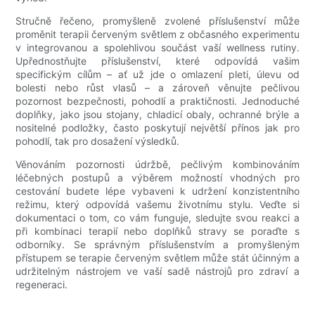
Stručně řečeno, promyšleně zvolené příslušenství může
proměnit terapii červeným světlem z občasného experimentu
v integrovanou a spolehlivou součást vaší wellness rutiny.
Upřednostňujte příslušenství, které odpovídá vašim
specifickým cílům – ať už jde o omlazení pleti, úlevu od
bolesti nebo růst vlasů – a zároveň věnujte pečlivou
pozornost bezpečnosti, pohodlí a praktičnosti. Jednoduché
doplňky, jako jsou stojany, chladicí obaly, ochranné brýle a
nositelné podložky, často poskytují největší přínos jak pro
pohodlí, tak pro dosažení výsledků.
Věnováním pozornosti údržbě, pečlivým kombinováním
léčebných postupů a výběrem možností vhodných pro
cestování budete lépe vybaveni k udržení konzistentního
režimu, který odpovídá vašemu životnímu stylu. Veďte si
dokumentaci o tom, co vám funguje, sledujte svou reakci a
při kombinaci terapií nebo doplňků stravy se poraďte s
odborníky. Se správným příslušenstvím a promyšleným
přístupem se terapie červeným světlem může stát účinným a
udržitelným nástrojem ve vaší sadě nástrojů pro zdraví a
regeneraci.