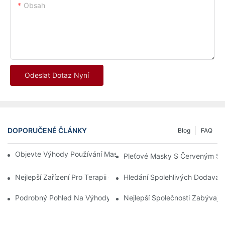
Obsah
Odeslat Dotaz Nyní
DOPORUČENÉ ČLÁNKY
Blog
FAQ
Objevte Výhody Používání Masky S Červenou Světelnou Terapií
Pleťové Masky S Červeným Sv
Nejlepší Zařízení Pro Terapii Červeným Světlem A Infračervený
Hledání Spolehlivých Dodavat
Podrobný Pohled Na Výhody LED Světelné Terapie Obličeje
Nejlepší Společnosti Zabývají