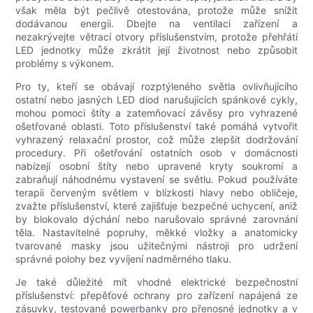
však měla být pečlivě otestována, protože může snížit
dodávanou energii. Dbejte na ventilaci zařízení a
nezakrývejte větrací otvory příslušenstvím, protože přehřátí
LED jednotky může zkrátit její životnost nebo způsobit
problémy s výkonem.
Pro ty, kteří se obávají rozptýleného světla ovlivňujícího
ostatní nebo jasných LED diod narušujících spánkové cykly,
mohou pomoci štíty a zatemňovací závěsy pro vyhrazené
ošetřované oblasti. Toto příslušenství také pomáhá vytvořit
vyhrazený relaxační prostor, což může zlepšit dodržování
procedury. Při ošetřování ostatních osob v domácnosti
nabízejí osobní štíty nebo upravené kryty soukromí a
zabraňují náhodnému vystavení se světlu. Pokud používáte
terapii červeným světlem v blízkosti hlavy nebo obličeje,
zvažte příslušenství, které zajišťuje bezpečné uchycení, aniž
by blokovalo dýchání nebo narušovalo správné zarovnání
těla. Nastavitelné popruhy, měkké vložky a anatomicky
tvarované masky jsou užitečnými nástroji pro udržení
správné polohy bez vyvíjení nadměrného tlaku.
Je také důležité mít vhodné elektrické bezpečnostní
příslušenství: přepěťové ochrany pro zařízení napájená ze
zásuvky, testované powerbanky pro přenosné jednotky a v