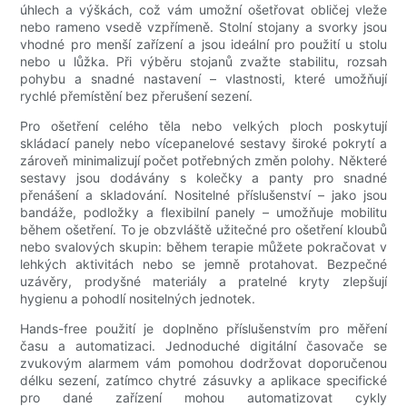
úhlech a výškách, což vám umožní ošetřovat obličej vleže
nebo rameno vsedě vzpřímeně. Stolní stojany a svorky jsou
vhodné pro menší zařízení a jsou ideální pro použití u stolu
nebo u lůžka. Při výběru stojanů zvažte stabilitu, rozsah
pohybu a snadné nastavení – vlastnosti, které umožňují
rychlé přemístění bez přerušení sezení.
Pro ošetření celého těla nebo velkých ploch poskytují
skládací panely nebo vícepanelové sestavy široké pokrytí a
zároveň minimalizují počet potřebných změn polohy. Některé
sestavy jsou dodávány s kolečky a panty pro snadné
přenášení a skladování. Nositelné příslušenství – jako jsou
bandáže, podložky a flexibilní panely – umožňuje mobilitu
během ošetření. To je obzvláště užitečné pro ošetření kloubů
nebo svalových skupin: během terapie můžete pokračovat v
lehkých aktivitách nebo se jemně protahovat. Bezpečné
uzávěry, prodyšné materiály a pratelné kryty zlepšují
hygienu a pohodlí nositelných jednotek.
Hands-free použití je doplněno příslušenstvím pro měření
času a automatizaci. Jednoduché digitální časovače se
zvukovým alarmem vám pomohou dodržovat doporučenou
délku sezení, zatímco chytré zásuvky a aplikace specifické
pro dané zařízení mohou automatizovat cykly