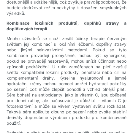
dostupnější a udržitelnější, což zvyšuje pravděpodobnost, že
budete dodržovat režim nezbytný k dosažení smysluplných
výsledků.
Kombinace lokálních produktů, doplňků stravy a
doplňkových terapií
Mnoho uživatelů se snaží zesílit účinky terapie červeným
světlem její kombinací s lokálními léčbami, doplňky stravy
nebo jinými neinvazivními metodami. Pokud se tyto
kombinace provádějí promyšleně, mohou být synergické;
pokud se provádějí nesprávně, mohou snížit účinnost nebo
způsobit podráždění. U rutin zaměřených na pleť zvyšují
světlo kompatibilní lokální produkty penetraci nebo cílí na
komplementární dráhy. Kyselina hyaluronová a jemné
hydratační krémy mohou pomoci udržet hydrataci pokožky
po sezení, což může zlepšit pohodlí a vzhled plnější pleti.
Séra bohatá na antioxidanty, jako je vitamín C, jsou oblíbená
pro denní rutiny, ale načasování je důležité – vitamín C je
fotosenzitivní a může se vlivem vystavení světlu rozkládat.
Taková séra aplikujte dlouho po sezení nebo zvolte stabilní
deriváty doporučené výrobcem produktu pro kombinované
použití.
Retinoidy a silné exfolianty mohou zvýšit citlivost pokožky.