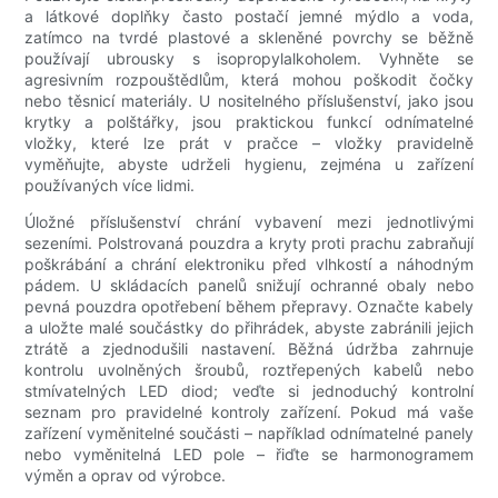
a látkové doplňky často postačí jemné mýdlo a voda,
zatímco na tvrdé plastové a skleněné povrchy se běžně
používají ubrousky s isopropylalkoholem. Vyhněte se
agresivním rozpouštědlům, která mohou poškodit čočky
nebo těsnicí materiály. U nositelného příslušenství, jako jsou
krytky a polštářky, jsou praktickou funkcí odnímatelné
vložky, které lze prát v pračce – vložky pravidelně
vyměňujte, abyste udrželi hygienu, zejména u zařízení
používaných více lidmi.
Úložné příslušenství chrání vybavení mezi jednotlivými
sezeními. Polstrovaná pouzdra a kryty proti prachu zabraňují
poškrábání a chrání elektroniku před vlhkostí a náhodným
pádem. U skládacích panelů snižují ochranné obaly nebo
pevná pouzdra opotřebení během přepravy. Označte kabely
a uložte malé součástky do přihrádek, abyste zabránili jejich
ztrátě a zjednodušili nastavení. Běžná údržba zahrnuje
kontrolu uvolněných šroubů, roztřepených kabelů nebo
stmívatelných LED diod; veďte si jednoduchý kontrolní
seznam pro pravidelné kontroly zařízení. Pokud má vaše
zařízení vyměnitelné součásti – například odnímatelné panely
nebo vyměnitelná LED pole – řiďte se harmonogramem
výměn a oprav od výrobce.