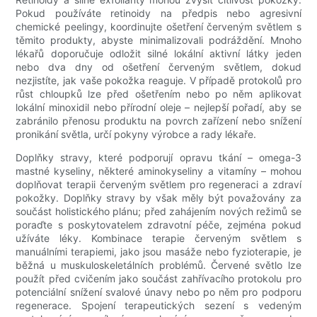
Pokud používáte retinoidy na předpis nebo agresivní
chemické peelingy, koordinujte ošetření červeným světlem s
těmito produkty, abyste minimalizovali podráždění. Mnoho
lékařů doporučuje odložit silné lokální aktivní látky jeden
nebo dva dny od ošetření červeným světlem, dokud
nezjistíte, jak vaše pokožka reaguje. V případě protokolů pro
růst chloupků lze před ošetřením nebo po něm aplikovat
lokální minoxidil nebo přírodní oleje – nejlepší pořadí, aby se
zabránilo přenosu produktu na povrch zařízení nebo snížení
pronikání světla, určí pokyny výrobce a rady lékaře.
Doplňky stravy, které podporují opravu tkání – omega-3
mastné kyseliny, některé aminokyseliny a vitamíny – mohou
doplňovat terapii červeným světlem pro regeneraci a zdraví
pokožky. Doplňky stravy by však měly být považovány za
součást holistického plánu; před zahájením nových režimů se
poraďte s poskytovatelem zdravotní péče, zejména pokud
užíváte léky. Kombinace terapie červeným světlem s
manuálními terapiemi, jako jsou masáže nebo fyzioterapie, je
běžná u muskuloskeletálních problémů. Červené světlo lze
použít před cvičením jako součást zahřívacího protokolu pro
potenciální snížení svalové únavy nebo po něm pro podporu
regenerace. Spojení terapeutických sezení s vedeným