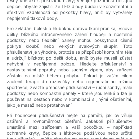
těsný kontakt s pokožkou hlavy; věnujte pozornost designu
čepice, abyste zajistili, že LED diody budou v konzistentní a
efektivní vzdálenosti od pokožky hlavy, aniž by vytvářely
nepříjemné tlakové body.
Pro zvládání bolesti a hlubokou opravu tkání pronikají vlnové
délky blízkého infračerveného záření hlouběji a nositelné
podložky nebo flexibilní panely mohou poskytnout cílené
pokrytí kloubů nebo velkých svalových skupin. Toto
příslušenství je výhodné, protože se přizpůsobí konturám těla
a udržují blízkost po delší dobu, aniž byste museli zůstat
nehybní v nepříjemné poloze. Hledejte příslušenství s
nastavitelnými popruhy nebo suchým zipem, aby zařízení
zůstalo na místě během pohybu. Pokud je vaším cílem
začlenit terapii do rozcvičky nebo regeneračního režimu
sportovce, zvažte přenosné příslušenství – ruční sondy, malé
podložky nebo kompaktní panely – které jsou lehké a lze je
používat na cestách nebo v kombinaci s jinými ošetřeními,
jako je masáž nebo protahování.
Při hodnocení příslušenství mějte na paměti, jak ovlivňuje
ozáření a rovnoměrnost ošetření. Jakékoli příslušenství
umístěné mezi zařízením a vaší pokožkou – například
ochranné kryty, čepice s látkovou podšívkou nebo určité
typy difuzérů – může absorbovat nebo rozptylovat světlo a