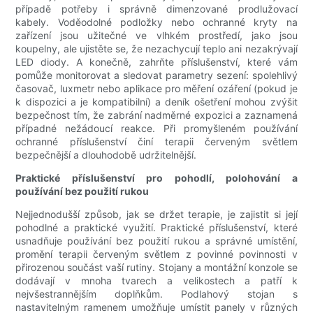
případě potřeby i správně dimenzované prodlužovací
kabely. Voděodolné podložky nebo ochranné kryty na
zařízení jsou užitečné ve vlhkém prostředí, jako jsou
koupelny, ale ujistěte se, že nezachycují teplo ani nezakrývají
LED diody. A konečně, zahrňte příslušenství, které vám
pomůže monitorovat a sledovat parametry sezení: spolehlivý
časovač, luxmetr nebo aplikace pro měření ozáření (pokud je
k dispozici a je kompatibilní) a deník ošetření mohou zvýšit
bezpečnost tím, že zabrání nadměrné expozici a zaznamená
případné nežádoucí reakce. Při promyšleném používání
ochranné příslušenství činí terapii červeným světlem
bezpečnější a dlouhodobě udržitelnější.
Praktické příslušenství pro pohodlí, polohování a
používání bez použití rukou
Nejjednodušší způsob, jak se držet terapie, je zajistit si její
pohodlné a praktické využití. Praktické příslušenství, které
usnadňuje používání bez použití rukou a správné umístění,
promění terapii červeným světlem z povinné povinnosti v
přirozenou součást vaší rutiny. Stojany a montážní konzole se
dodávají v mnoha tvarech a velikostech a patří k
nejvšestrannějším doplňkům. Podlahový stojan s
nastavitelným ramenem umožňuje umístit panely v různých