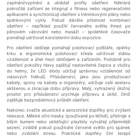
zapínání/vypínání a ukládat profily ošetření. Některá
pokročilá zařízení se integrují s fitness nebo regeneračními
aplikacemi a synchronizují ošetření s tréninkovými plány nebo
spánkovými cykly. Pokud dáváte přednost kombinaci
ošetření – například použití červeného světla ihned po
pěnovém válcování nebo masáži – spolehlivé časovače
pomáhají udržovat konzistentní dobu expozice.
Pro ošetření obličeje pomáhají polohovací polštáře, opěrky
krku a ergonomická polohovací křesla udržovat stálou
vzdálenost a úhel mezi obličejem a zařízením. Podobně pro
ošetření pokožky hlavy zajišťují nastavitelné čepice a vložky
do helmy, že LED diody udržují správnou vzdálenost od
vlasových folikulů. Příslušenství, jako jsou prodlužovací
kabely, spony na kabely a organizéry, udržuje vaši sestavu
uklizenou a zkracuje dobu přípravy. Malý, vyhrazený úložný
prostor pro příslušenství urychluje přípravu a úklid, čímž
zajišťuje bezproblémový průběh ošetření.
Nakonec zvažte akustické a senzorické doplňky pro zvýšení
relaxace. Měkké oční masky (používané po léčbě), přístroje s
bílým šumem nebo uklidňující playlisty vytvářejí příjemnější
sezení, zvláště pokud používáte červené světlo pro spánek
nebo zvládání stresu. Praktické doplňky činí terapii