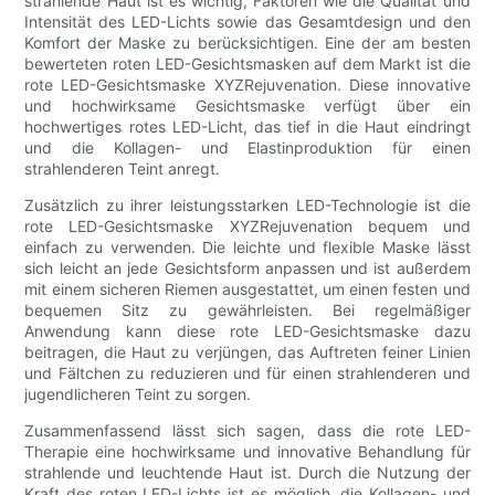
strahlende Haut ist es wichtig, Faktoren wie die Qualität und
Intensität des LED-Lichts sowie das Gesamtdesign und den
Komfort der Maske zu berücksichtigen. Eine der am besten
bewerteten roten LED-Gesichtsmasken auf dem Markt ist die
rote LED-Gesichtsmaske XYZRejuvenation. Diese innovative
und hochwirksame Gesichtsmaske verfügt über ein
hochwertiges rotes LED-Licht, das tief in die Haut eindringt
und die Kollagen- und Elastinproduktion für einen
strahlenderen Teint anregt.
Zusätzlich zu ihrer leistungsstarken LED-Technologie ist die
rote LED-Gesichtsmaske XYZRejuvenation bequem und
einfach zu verwenden. Die leichte und flexible Maske lässt
sich leicht an jede Gesichtsform anpassen und ist außerdem
mit einem sicheren Riemen ausgestattet, um einen festen und
bequemen Sitz zu gewährleisten. Bei regelmäßiger
Anwendung kann diese rote LED-Gesichtsmaske dazu
beitragen, die Haut zu verjüngen, das Auftreten feiner Linien
und Fältchen zu reduzieren und für einen strahlenderen und
jugendlicheren Teint zu sorgen.
Zusammenfassend lässt sich sagen, dass die rote LED-
Therapie eine hochwirksame und innovative Behandlung für
strahlende und leuchtende Haut ist. Durch die Nutzung der
Kraft des roten LED-Lichts ist es möglich, die Kollagen- und