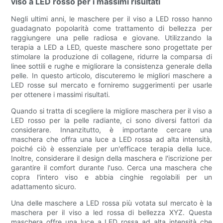
viso a LED rosso per i massimi risultati
Negli ultimi anni, le maschere per il viso a LED rosso hanno
guadagnato popolarità come trattamento di bellezza per
raggiungere una pelle radiosa e giovane. Utilizzando la
terapia a LED a LED, queste maschere sono progettate per
stimolare la produzione di collagene, ridurre la comparsa di
linee sottili e rughe e migliorare la consistenza generale della
pelle. In questo articolo, discuteremo le migliori maschere a
LED rosse sul mercato e forniremo suggerimenti per usarle
per ottenere i massimi risultati.
Quando si tratta di scegliere la migliore maschera per il viso a
LED rosso per la pelle radiante, ci sono diversi fattori da
considerare. Innanzitutto, è importante cercare una
maschera che offra una luce a LED rossa ad alta intensità,
poiché ciò è essenziale per un'efficace terapia della luce.
Inoltre, considerare il design della maschera e l'iscrizione per
garantire il comfort durante l'uso. Cerca una maschera che
copra l'intero viso e abbia cinghie regolabili per un
adattamento sicuro.
Una delle maschere a LED rossa più votata sul mercato è la
maschera per il viso a led rossa di bellezza XYZ. Questa
maschera offre una luce a LED rossa ad alta intensità che