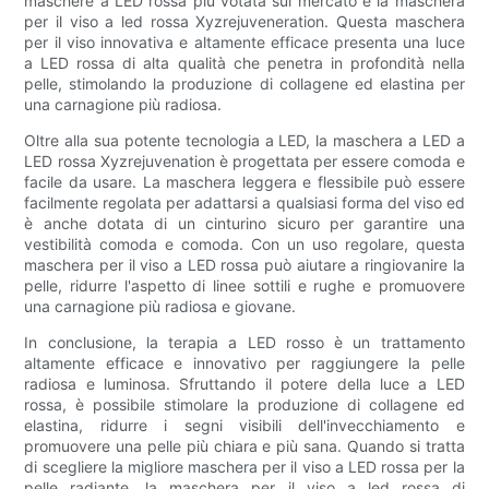
maschere a LED rossa più votata sul mercato è la maschera
per il viso a led rossa Xyzrejuveneration. Questa maschera
per il viso innovativa e altamente efficace presenta una luce
a LED rossa di alta qualità che penetra in profondità nella
pelle, stimolando la produzione di collagene ed elastina per
una carnagione più radiosa.
Oltre alla sua potente tecnologia a LED, la maschera a LED a
LED rossa Xyzrejuvenation è progettata per essere comoda e
facile da usare. La maschera leggera e flessibile può essere
facilmente regolata per adattarsi a qualsiasi forma del viso ed
è anche dotata di un cinturino sicuro per garantire una
vestibilità comoda e comoda. Con un uso regolare, questa
maschera per il viso a LED rossa può aiutare a ringiovanire la
pelle, ridurre l'aspetto di linee sottili e rughe e promuovere
una carnagione più radiosa e giovane.
In conclusione, la terapia a LED rosso è un trattamento
altamente efficace e innovativo per raggiungere la pelle
radiosa e luminosa. Sfruttando il potere della luce a LED
rossa, è possibile stimolare la produzione di collagene ed
elastina, ridurre i segni visibili dell'invecchiamento e
promuovere una pelle più chiara e più sana. Quando si tratta
di scegliere la migliore maschera per il viso a LED rossa per la
pelle radiante, la maschera per il viso a led rossa di