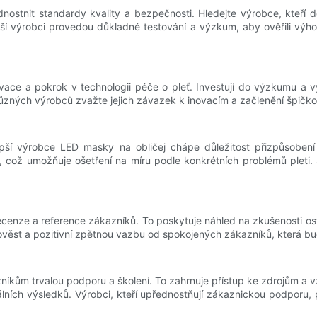
stnit standardy kvality a bezpečnosti. Hledejte výrobce, kteří dodr
ší výrobci provedou důkladné testování a výzkum, aby ověřili výhody
ace a pokrok v technologii péče o pleť. Investují do výzkumu a vý
 různých výrobců zvažte jejich závazek k inovacím a začlenění špičk
pší výrobce LED masky na obličej chápe důležitost přizpůsobení a
 což umožňuje ošetření na míru podle konkrétních problémů pleti. 
enze a reference zákazníků. To poskytuje náhled na zkušenosti ost
st a pozitivní zpětnou vazbu od spokojených zákazníků, která bude s
íkům trvalou podporu a školení. To zahrnuje přístup ke zdrojům a vzd
ních výsledků. Výrobci, kteří upřednostňují zákaznickou podporu, 