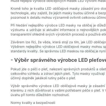
může nejlepší výrobce obličejových masek LED vytvořit masky
Kromě toho je kvalita LED obličejové masky zásadní pro do
technologie, aby zajistil, že jejich masky budou účinné a bez
pozornost k detailu mohou významně ovlivnit celkovou účinn
Při hledání nejlepšího výrobce LED masky na obličej je důle
výzkumu a udržuje si aktuální informace o nejnovějších po
transparentní ohledně svých výrobních procesů a používá etic
Závěrem lze říci, že věda, která stojí za tím, jak LED obliče
Výběrem nejlepšího výrobce LED obličejové masky mohou spot
standardy kvality. Se správnou LED maskou na obličej je nyní 
- Výběr správného výrobce LED pleťové
Pokud jde o péči o pleť, nalezení správných produktů a ošet
celkového vzhledu a zdraví jejich pleti. Tyto masky využívají
účinný doplněk jakékoli rutiny péče o pleť.
Výběr správného výrobce LED obličejové masky je zásadní 
kterému z nich důvěřovat s vašimi potřebami péče o pleť. V t
úvahu při tomto důležitém rozhodnutí.
Normy kvality a bezpečnosti