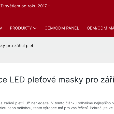
ED světlem od roku 2017 -
V
PRODUKTY
OEM/ODM PANEL
OEM/ODM M
y pro zářící pleť
ce LED pleťové masky pro září
 a zářivé pleti? Už nehledejte! V tomto článku odhalíme nejlepší
 pletí nebo mdlobou, tento výrobce má pro vás řešení. Pokračujte ve č