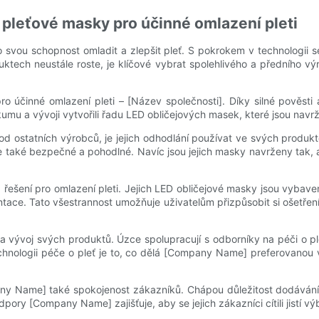
pleťové masky pro účinné omlazení pleti
o svou schopnost omladit a zlepšit pleť. S pokrokem v technologii s
tech neustále roste, je klíčové vybrat spolehlivého a předního výr
 účinné omlazení pleti – [Název společnosti]. Díky silné pověst
kumu a vývoji vytvořili řadu LED obličejových masek, které jsou nav
d ostatních výrobců, je jejich odhodlání používat ve svých produkte
ale také bezpečné a pohodlné. Navíc jsou jejich masky navrženy tak,
ešení pro omlazení pleti. Jejich LED obličejové masky jsou vybave
ntace. Tato všestrannost umožňuje uživatelům přizpůsobit si ošetřen
oj svých produktů. Úzce spolupracují s odborníky na péči o pleť a
chnologii péče o pleť je to, co dělá [Company Name] preferovanou vo
ny Name] také spokojenost zákazníků. Chápou důležitost dodávání
dpory [Company Name] zajišťuje, aby se jejich zákazníci cítili jistí