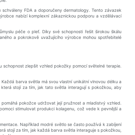
pie.
sou schváleny FDA a doporučeny dermatology. Tento závazek
oho výrobce nabízí komplexní zákaznickou podporu a vzdělávací
růmyslu péče o pleť. Díky své schopnosti řešit širokou škálu
vaného a pokrokově uvažujícího výrobce mohou spotřebitelé
vou schopnost zlepšit vzhled pokožky pomocí světelné terapie.
y. Každá barva světla má svou vlastní unikátní vlnovou délku a
rá stojí za tím, jak tato světla interagují s pokožkou, aby
ý pomáhá pokožce udržovat její pružnost a mladistvý vzhled.
pomoci stimulovat produkci kolagenu, což vede k pevnější a
mentace. Například modré světlo se často používá k zabíjení
rá stojí za tím, jak každá barva světla interaguje s pokožkou,