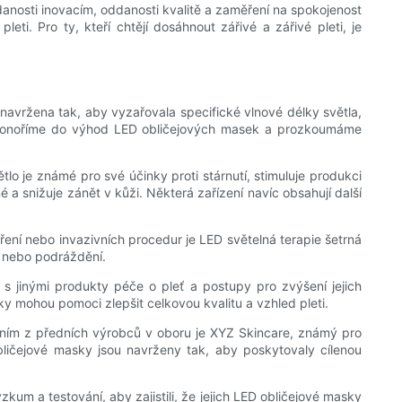
anosti inovacím, oddanosti kvalitě a zaměření na spokojenost
i. Pro ty, kteří chtějí dosáhnout zářivé a zářivé pleti, je
u navržena tak, aby vyzařovala specifické vlnové délky světla,
e ponoříme do výhod LED obličejových masek a prozkoumáme
lo je známé pro své účinky proti stárnutí, stimuluje produkci
 a snižuje zánět v kůži. Některá zařízení navíc obsahují další
ření nebo invazivních procedur je LED světelná terapie šetrná
í nebo podráždění.
s jinými produkty péče o pleť a postupy pro zvýšení jejich
ky mohou pomoci zlepšit celkovou kvalitu a vzhled pleti.
Jedním z předních výrobců v oboru je XYZ Skincare, známý pro
bličejové masky jsou navrženy tak, aby poskytovaly cílenou
kum a testování, aby zajistili, že jejich LED obličejové masky