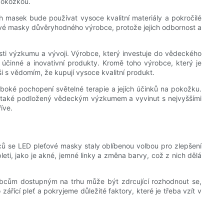
 pokožkou.
 masek bude používat vysoce kvalitní materiály a pokročilé
čejové masky důvěryhodného výrobce, protože jejich odbornost a
osti výzkumu a vývoji. Výrobce, který investuje do vědeckého
účinné a inovativní produkty. Kromě toho výrobce, který je
i s vědomím, že kupují vysoce kvalitní produkt.
hluboké pochopení světelné terapie a jejích účinků na pokožku.
ale také podložený vědeckým výzkumem a vyvinut s nejvyššími
íve.
nců se LED pleťové masky staly oblíbenou volbou pro zlepšení
leti, jako je akné, jemné linky a změna barvy, což z nich dělá
obcům dostupným na trhu může být zdrcující rozhodnout se,
řící pleť a pokryjeme důležité faktory, které je třeba vzít v