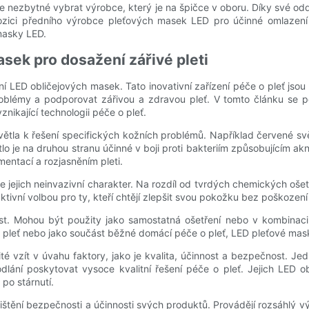
 nezbytné vybrat výrobce, který je na špičce v oboru. Díky své odd
ici předního výrobce pleťových masek LED pro účinné omlazení plet
masky LED.
sek pro dosažení zářivé pleti
ní LED obličejových masek. Tato inovativní zařízení péče o pleť jso
problémy a podporovat zářivou a zdravou pleť. V tomto článku s
nikající technologii péče o pleť.
větla k řešení specifických kožních problémů. Například červené svět
o je na druhou stranu účinné v boji proti bakteriím způsobujícím akné
entací a rozjasněním pleti.
jejich neinvazivní charakter. Na rozdíl od tvrdých chemických ošet
ktivní volbou pro ty, kteří chtějí zlepšit svou pokožku bez poškozen
ost. Mohou být použity jako samostatná ošetření nebo v kombinaci 
e o pleť nebo jako součást běžné domácí péče o pleť, LED pleťové mas
ité vzít v úvahu faktory, jako je kvalita, účinnost a bezpečnost. 
lání poskytovat vysoce kvalitní řešení péče o pleť. Jejich LED o
 po stárnutí.
štění bezpečnosti a účinnosti svých produktů. Provádějí rozsáhlý výz