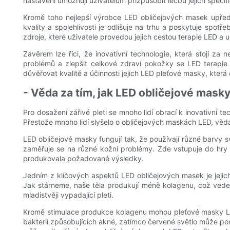
nastavení umožňují uživatelům přizpůsobit léčbu jejich spec
Kromě toho nejlepší výrobce LED obličejových masek upřed
kvality a spolehlivosti je odlišuje na trhu a poskytuje spot
zdroje, které uživatele provedou jejich cestou terapie LED a
Závěrem lze říci, že inovativní technologie, která stojí za
problémů a zlepšit celkové zdraví pokožky se LED terapie
důvěřovat kvalitě a účinnosti jejich LED pleťové masky, která
- Věda za tím, jak LED obličejové masky
Pro dosažení zářivé pleti se mnoho lidí obrací k inovativní 
Přestože mnoho lidí slyšelo o obličejových maskách LED, věda
LED obličejové masky fungují tak, že používají různé barvy sv
zaměřuje se na různé kožní problémy. Zde vstupuje do hry o
produkovala požadované výsledky.
Jedním z klíčových aspektů LED obličejových masek je jejic
Jak stárneme, naše těla produkují méně kolagenu, což vede
mladistvěji vypadající pleti.
Kromě stimulace produkce kolagenu mohou pleťové masky LED 
bakterií způsobujících akné, zatímco červené světlo může pomo