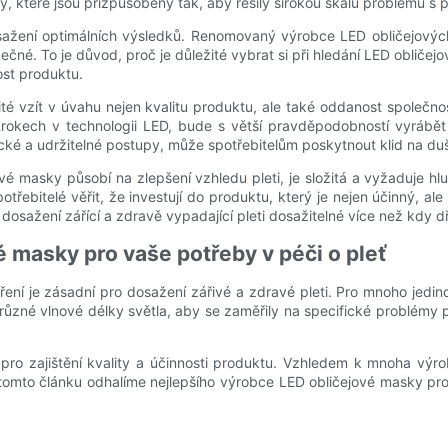
, které jsou přizpůsobeny tak, aby řešily širokou škálu problémů s
sažení optimálních výsledků. Renomovaný výrobce LED obličejových
pečné. To je důvod, proč je důležité vybrat si při hledání LED obli
ost produktu.
žité vzít v úvahu nejen kvalitu produktu, ale také oddanost společn
krokech v technologii LED, bude s větší pravděpodobností vyrábět 
ké a udržitelné postupy, může spotřebitelům poskytnout klid na duš
jové masky působí na zlepšení vzhledu pleti, je složitá a vyžaduje 
řebitelé věřit, že investují do produktu, který je nejen účinný, 
dosažení zářící a zdravě vypadající pleti dosažitelné více než kdy dř
 masky pro vaše potřeby v péči o pleť
ření je zásadní pro dosažení zářivé a zdravé pleti. Pro mnoho jedi
 různé vlnové délky světla, aby se zaměřily na specifické problémy p
pro zajištění kvality a účinnosti produktu. Vzhledem k mnoha výr
omto článku odhalíme nejlepšího výrobce LED obličejové masky pro zá