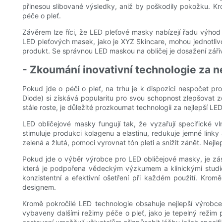
přinesou slibované výsledky, aniž by poškodily pokožku. Kro
péče o pleť.
Závěrem lze říci, že LED pleťové masky nabízejí řadu výhod
LED pleťových masek, jako je XYZ Skincare, mohou jednotlivci
produkt. Se správnou LED maskou na obličej je dosažení záři
- Zkoumání inovativní technologie za 
Pokud jde o péči o pleť, na trhu je k dispozici nespočet prod
Diode) si získává popularitu pro svou schopnost zlepšovat
stále roste, je důležité prozkoumat technologii za nejlepší 
LED obličejové masky fungují tak, že vyzařují specifické 
stimuluje produkci kolagenu a elastinu, redukuje jemné linky
zelená a žlutá, pomoci vyrovnat tón pleti a snížit zánět. Nej
Pokud jde o výběr výrobce pro LED obličejové masky, je zás
která je podpořena vědeckým výzkumem a klinickými studiemi
konzistentní a efektivní ošetření při každém použití. Kr
designem.
Kromě pokročilé LED technologie obsahuje nejlepší výrobce
vybaveny dalšími režimy péče o pleť, jako je tepelný režim 