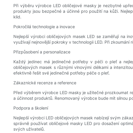
Při výběru výrobce LED obličejové masky je nezbytné upředno
produkty jsou bezpečné a účinné pro použití na kůži. Nejlep
klid.
Pokročilá technologie a inovace
Nejlepší výrobci obličejových masek LED se zaměřují na inov
využívají nejnovější pokroky v technologii LED. Při zkoumání
Přizpůsobení a personalizace
Každý jedinec má jedinečné potřeby v péči o pleť a nejle
obličejových masek s různými vlnovými délkami a intenzitou,
efektivně řešit své jedinečné potřeby péče o pleť.
Zákaznické recenze a reference
Před výběrem výrobce LED masky je užitečné prozkoumat rec
a účinnost produktů. Renomovaný výrobce bude mít silnou pově
Podpora a školení
Nejlepší výrobci LED obličejových masek nabízejí svým zákazn
správně používat obličejové masky LED pro dosažení optimál
svých uživatelů.