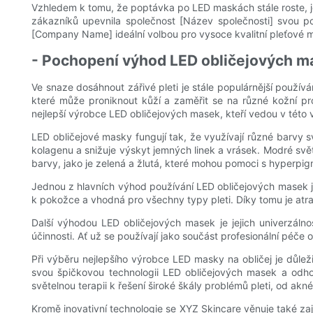
Vzhledem k tomu, že poptávka po LED maskách stále roste, je
zákazníků upevnila společnost [Název společnosti] svou poz
[Company Name] ideální volbou pro vysoce kvalitní pleťové 
- Pochopení výhod LED obličejových ma
Ve snaze dosáhnout zářivé pleti je stále populárnější používá
které může proniknout kůží a zaměřit se na různé kožní 
nejlepší výrobce LED obličejových masek, kteří vedou v této vz
LED obličejové masky fungují tak, že využívají různé barvy s
kolagenu a snižuje výskyt jemných linek a vrásek. Modré světl
barvy, jako je zelená a žlutá, které mohou pomoci s hyperpigm
Jednou z hlavních výhod používání LED obličejových masek je 
k pokožce a vhodná pro všechny typy pleti. Díky tomu je atra
Další výhodou LED obličejových masek je jejich univerzáln
účinnosti. Ať už se používají jako součást profesionální péč
Při výběru nejlepšího výrobce LED masky na obličej je důlež
svou špičkovou technologii LED obličejových masek a odhod
světelnou terapii k řešení široké škály problémů pleti, od akné
Kromě inovativní technologie se XYZ Skincare věnuje také zaji