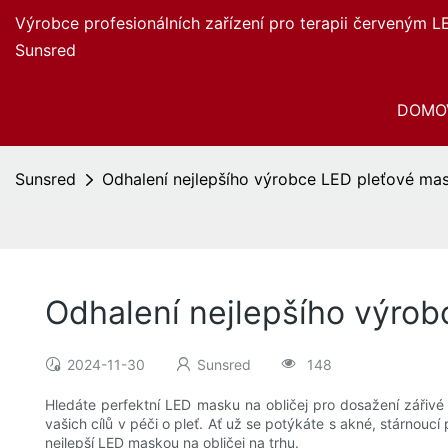
Výrobce profesionálních zařízení pro terapii červeným L
Sunsred
DOMO
Sunsred
Odhalení nejlepšího výrobce LED pleťové mask
Odhalení nejlepšího výrob
2024-11-30
Sunsred
148
Hledáte perfektní LED masku na obličej pro dosažení zářivé
vašich cílů v péči o pleť. Ať už se potýkáte s akné, stárnoucí
nejlepší LED maskou na obličej na trhu.