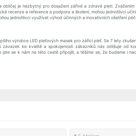
bličej je nezbytný pro dosažení zářivé a zdravé pleti. Zvážením f
cké recenze a reference a podpora a školení, mohou jednotlivci uči
u jednotlivci využívat výhod účinných a inovativních ošetření péče
pšího výrobce LED pleťových masek pro zářící pleť. Se 7 lety zkušen
áš závazek ke kvalitě a spokojenosti zákazníků nás odlišuje od
že jste se k nám na této cestě připojili, a těšíme se, že budeme i