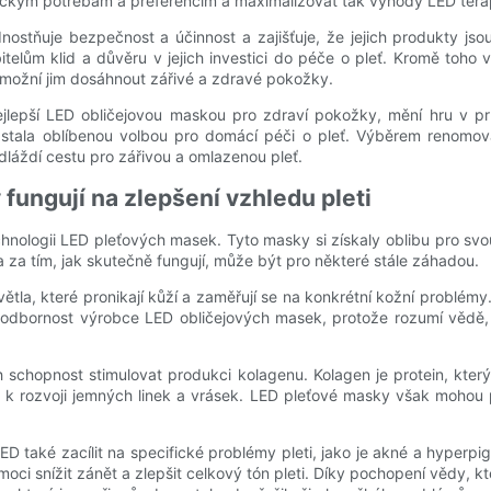
ifickým potřebám a preferencím a maximalizovat tak výhody LED tera
nostňuje bezpečnost a účinnost a zajišťuje, že jejich produkty j
řebitelům klid a důvěru v jejich investici do péče o pleť. Kromě t
 umožní jim dosáhnout zářivé a zdravé pokožky.
 nejlepší LED obličejovou maskou pro zdraví pokožky, mění hru v p
 stala oblíbenou volbou pro domácí péči o pleť. Výběrem renomo
 dláždí cestu pro zářivou a omlazenou pleť.
 fungují na zlepšení vzhledu pleti
technologii LED pleťových masek. Tyto masky si získaly oblibu pro s
 za tím, jak skutečně fungují, může být pro některé stále záhadou.
ětla, které pronikají kůží a zaměřují se na konkrétní kožní problém
dbornost výrobce LED obličejových masek, protože rozumí vědě, kte
h schopnost stimulovat produkci kolagenu. Kolagen je protein, kter
 k rozvoji jemných linek a vrásek. LED pleťové masky však mohou 
také zacílit na specifické problémy pleti, jako je akné a hyperpig
ci snížit zánět a zlepšit celkový tón pleti. Díky pochopení vědy, kte