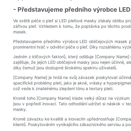
- Představujeme předního výrobce LED 
Ve světě péče o pleť si LED pleťové masky získaly oblibu pr
zářivou pleť. Vzhledem k tomu, že poptávka po těchto produk
masek.
Představujeme předního výrobce LED obličejových masek pro
prominentní hráč v odvětví péče o pleť. Díky rozsáhlému výz
Jedním z klíčových faktorů, který odlišuje [Company Name] o
zajišťuje, že jejich LED obličejové masky jsou nejen účinné, 
díky čemuž jsou dostupné širokému spektru uživatelů.
[Company Name] je hrdá na svůj závazek poskytovat účinná ř
specifické problémy pleti, jako je akné, vrásky a hyperpigme
což vede k znatelnému zlepšení tónu a textury pleti.
Kromě toho [Company Name] klade velký důraz na výzkum a výv
jsou v popředí inovací. Tato odhodlání udržet si náskok v te
masky.
Kromě závazku ke kvalitě a inovacím upřednostňuje [Compa
klientů. Poskytováním vynikajícího zákaznického servisu a po