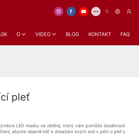
ASK
O
VIDEO
BLOG
KONTAKT
FAQ
cí pleť
ho výrobce LED masky na obličej, který vám pomůže dosáhnout
tení, abyste objevili klíč k dosažení svých snů v péči o pleť s