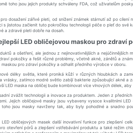
mě toho jsou jejich produkty schváleny FDA, což uživatelům poskytuj
 pro dosažení zářivé pleti, od snížení známek stárnutí až po cíl
 s jistotou začlenit tuto pokročilou technologii péče o pleť do sv
vé a zdravé pleti dobře na dosah.
nejlepší LED obličejovou maskou pro zdraví 
uktů a ošetření, ale jednou z nejinovativnějších a nejúčinnějších m
 zdraví pokožky a řešit různé problémy, včetně akné, zánětů a zn
LED maskou pro zdraví pokožky a odhalit předního výrobce v oboru.
vlnové délky světla, které proniká kůží v různých hloubkách a zam
 a vrásky, zatímco modré světlo zabíjí bakterie způsobující akné a
lepší LED maska ​​na obličej bude kombinovat více vlnových délek, ab
adní zvážit technologii a inovace za produktem. Jeden z předních 
. Jejich obličejové masky jsou vybaveny vysoce kvalitními LED dio
omě toho jsou masky navrženy tak, aby byly pohodlné a snadno po
 LED obličejových masek další inovativní funkce pro zlepšení cel
pro otevření pórů a zlepšení vstřebávání produktu a také režim chl