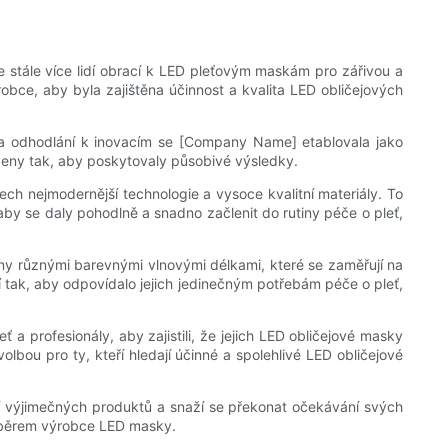
e stále více lidí obrací k LED pleťovým maskám pro zářivou a
obce, aby byla zajištěna účinnost a kvalita LED obličejových
i a odhodlání k inovacím se [Company Name] etablovala jako
rženy tak, aby poskytovaly působivé výsledky.
ch nejmodernější technologie a vysoce kvalitní materiály. To
 aby se daly pohodlně a snadno začlenit do rutiny péče o pleť,
ny různými barevnými vlnovými délkami, které se zaměřují na
í tak, aby odpovídalo jejich jedinečným potřebám péče o pleť,
 profesionály, aby zajistili, že jejich LED obličejové masky
lbou pro ty, kteří hledají účinné a spolehlivé LED obličejové
 výjimečných produktů a snaží se překonat očekávání svých
 výběrem výrobce LED masky.