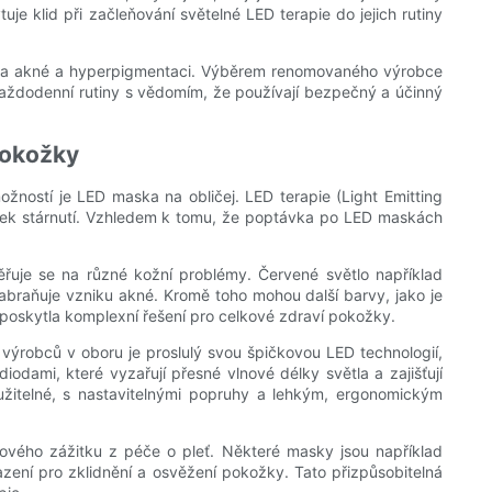
e klid při začleňování světelné LED terapie do jejich rutiny
ení na akné a hyperpigmentaci. Výběrem renomovaného výrobce
é každodenní rutiny s vědomím, že používají bezpečný a účinný
pokožky
ožností je LED maska ​​na obličej. LED terapie (Light Emitting
ámek stárnutí. Vzhledem k tomu, že poptávka po LED maskách
ěřuje se na různé kožní problémy. Červené světlo například
 zabraňuje vzniku akné. Kromě toho mohou další barvy, jako je
y poskytla komplexní řešení pro celkové zdraví pokožky.
výrobců v oboru je proslulý svou špičkovou LED technologií,
dami, které vyzařují přesné vlnové délky světla a zajišťují
užitelné, s nastavitelnými popruhy a lehkým, ergonomickým
kového zážitku z péče o pleť. Některé masky jsou například
azení pro zklidnění a osvěžení pokožky. Tato přizpůsobitelná