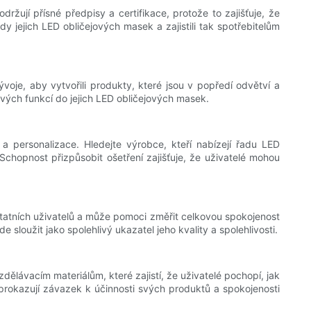
žují přísné předpisy a certifikace, protože to zajišťuje, že
 jejich LED obličejových masek a zajistili tak spotřebitelům
voje, aby vytvořili produkty, které jsou v popředí odvětví a
ových funkcí do jejich LED obličejových masek.
 personalizace. Hledejte výrobce, kteří nabízejí řadu LED
Schopnost přizpůsobit ošetření zajišťuje, že uživatelé mohou
atních uživatelů a může pomoci změřit celkovou spokojenost
loužit jako spolehlivý ukazatel jeho kvality a spolehlivosti.
ělávacím materiálům, které zajistí, že uživatelé pochopí, jak
prokazují závazek k účinnosti svých produktů a spokojenosti