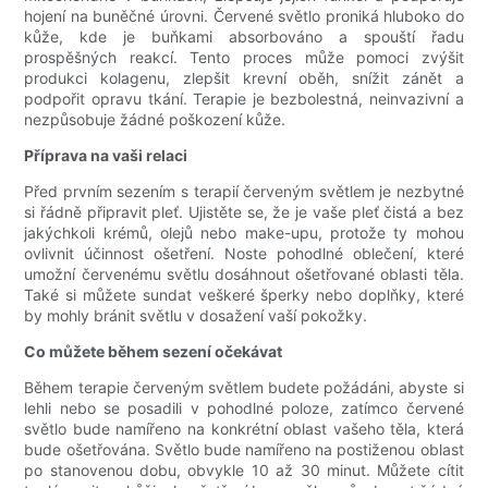
hojení na buněčné úrovni. Červené světlo proniká hluboko do
kůže, kde je buňkami absorbováno a spouští řadu
prospěšných reakcí. Tento proces může pomoci zvýšit
produkci kolagenu, zlepšit krevní oběh, snížit zánět a
podpořit opravu tkání. Terapie je bezbolestná, neinvazivní a
nezpůsobuje žádné poškození kůže.
Příprava na vaši relaci
Před prvním sezením s terapií červeným světlem je nezbytné
si řádně připravit pleť. Ujistěte se, že je vaše pleť čistá a bez
jakýchkoli krémů, olejů nebo make-upu, protože ty mohou
ovlivnit účinnost ošetření. Noste pohodlné oblečení, které
umožní červenému světlu dosáhnout ošetřované oblasti těla.
Také si můžete sundat veškeré šperky nebo doplňky, které
by mohly bránit světlu v dosažení vaší pokožky.
Co můžete během sezení očekávat
Během terapie červeným světlem budete požádáni, abyste si
lehli nebo se posadili v pohodlné poloze, zatímco červené
světlo bude namířeno na konkrétní oblast vašeho těla, která
bude ošetřována. Světlo bude namířeno na postiženou oblast
po stanovenou dobu, obvykle 10 až 30 minut. Můžete cítit