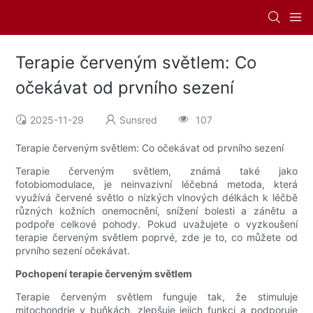
Terapie červeným světlem: Co
očekávat od prvního sezení
2025-11-29
Sunsred
107
Terapie červeným světlem: Co očekávat od prvního sezení
Terapie červeným světlem, známá také jako
fotobiomodulace, je neinvazivní léčebná metoda, která
využívá červené světlo o nízkých vlnových délkách k léčbě
různých kožních onemocnění, snížení bolesti a zánětu a
podpoře celkové pohody. Pokud uvažujete o vyzkoušení
terapie červeným světlem poprvé, zde je to, co můžete od
prvního sezení očekávat.
Pochopení terapie červeným světlem
Terapie červeným světlem funguje tak, že stimuluje
mitochondrie v buňkách, zlepšuje jejich funkci a podporuje