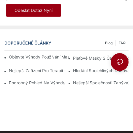
Odeslat Dotaz Nyní
DOPORUČENÉ ČLÁNKY
Blog
FAQ
Objevte Výhody Používání Masky S Červenou Světelnou Terapií
Pleťové Masky S Červeným Sv
Nejlepší Zařízení Pro Terapii Červeným Světlem A Infračervený
Hledání Spolehlivých Dodavat
Podrobný Pohled Na Výhody LED Světelné Terapie Obličeje
Nejlepší Společnosti Zabývají