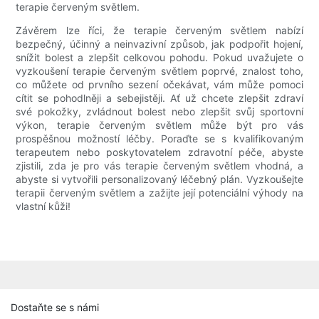
terapie červeným světlem.
Závěrem lze říci, že terapie červeným světlem nabízí
bezpečný, účinný a neinvazivní způsob, jak podpořit hojení,
snížit bolest a zlepšit celkovou pohodu. Pokud uvažujete o
vyzkoušení terapie červeným světlem poprvé, znalost toho,
co můžete od prvního sezení očekávat, vám může pomoci
cítit se pohodlněji a sebejistěji. Ať už chcete zlepšit zdraví
své pokožky, zvládnout bolest nebo zlepšit svůj sportovní
výkon, terapie červeným světlem může být pro vás
prospěšnou možností léčby. Poraďte se s kvalifikovaným
terapeutem nebo poskytovatelem zdravotní péče, abyste
zjistili, zda je pro vás terapie červeným světlem vhodná, a
abyste si vytvořili personalizovaný léčebný plán. Vyzkoušejte
terapii červeným světlem a zažijte její potenciální výhody na
vlastní kůži!
Dostaňte se s námi