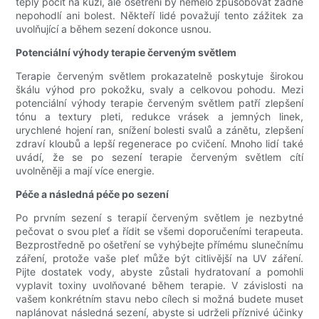
teplý pocit na kůži, ale ošetření by nemělo způsobovat žádné
nepohodlí ani bolest. Někteří lidé považují tento zážitek za
uvolňující a během sezení dokonce usnou.
Potenciální výhody terapie červeným světlem
Terapie červeným světlem prokazatelně poskytuje širokou
škálu výhod pro pokožku, svaly a celkovou pohodu. Mezi
potenciální výhody terapie červeným světlem patří zlepšení
tónu a textury pleti, redukce vrásek a jemných linek,
urychlené hojení ran, snížení bolesti svalů a zánětu, zlepšení
zdraví kloubů a lepší regenerace po cvičení. Mnoho lidí také
uvádí, že se po sezení terapie červeným světlem cítí
uvolněněji a mají více energie.
Péče a následná péče po sezení
Po prvním sezení s terapií červeným světlem je nezbytné
pečovat o svou pleť a řídit se všemi doporučeními terapeuta.
Bezprostředně po ošetření se vyhýbejte přímému slunečnímu
záření, protože vaše pleť může být citlivější na UV záření.
Pijte dostatek vody, abyste zůstali hydratovaní a pomohli
vyplavit toxiny uvolňované během terapie. V závislosti na
vašem konkrétním stavu nebo cílech si možná budete muset
naplánovat následná sezení, abyste si udrželi příznivé účinky