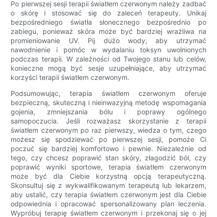
Po pierwszej sesji terapii światłem czerwonym należy zadbać
o skórę i stosować się do zaleceń terapeuty. Unikaj
bezpośredniego światła słonecznego bezpośrednio po
zabiegu, ponieważ skóra może być bardziej wrażliwa na
promieniowanie UV. Pij dużo wody, aby utrzymać
nawodnienie i pomóc w wydalaniu toksyn uwolnionych
podczas terapii. W zależności od Twojego stanu lub celów,
konieczne mogą być sesje uzupełniające, aby utrzymać
korzyści terapii światłem czerwonym.
Podsumowując, terapia światłem czerwonym oferuje
bezpieczną, skuteczną i nieinwazyjną metodę wspomagania
gojenia, zmniejszania bólu i poprawy ogólnego
samopoczucia. Jeśli rozważasz skorzystanie z terapii
światłem czerwonym po raz pierwszy, wiedza o tym, czego
możesz się spodziewać po pierwszej sesji, pomoże Ci
poczuć się bardziej komfortowo i pewnie. Niezależnie od
tego, czy chcesz poprawić stan skóry, złagodzić ból, czy
poprawić wyniki sportowe, terapia światłem czerwonym
może być dla Ciebie korzystną opcją terapeutyczną.
Skonsultuj się z wykwalifikowanym terapeutą lub lekarzem,
aby ustalić, czy terapia światłem czerwonym jest dla Ciebie
odpowiednia i opracować spersonalizowany plan leczenia.
Wypróbuj terapię światłem czerwonym i przekonaj się o jej