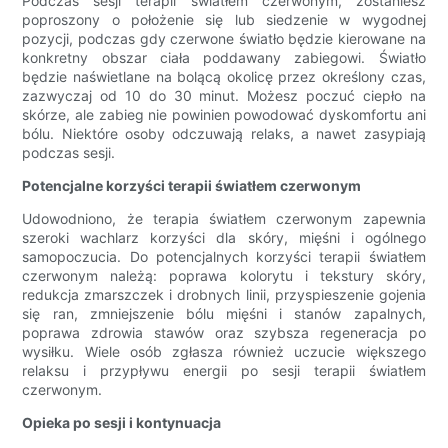
Podczas sesji terapii światłem czerwonym, zostaniesz
poproszony o położenie się lub siedzenie w wygodnej
pozycji, podczas gdy czerwone światło będzie kierowane na
konkretny obszar ciała poddawany zabiegowi. Światło
będzie naświetlane na bolącą okolicę przez określony czas,
zazwyczaj od 10 do 30 minut. Możesz poczuć ciepło na
skórze, ale zabieg nie powinien powodować dyskomfortu ani
bólu. Niektóre osoby odczuwają relaks, a nawet zasypiają
podczas sesji.
Potencjalne korzyści terapii światłem czerwonym
Udowodniono, że terapia światłem czerwonym zapewnia
szeroki wachlarz korzyści dla skóry, mięśni i ogólnego
samopoczucia. Do potencjalnych korzyści terapii światłem
czerwonym należą: poprawa kolorytu i tekstury skóry,
redukcja zmarszczek i drobnych linii, przyspieszenie gojenia
się ran, zmniejszenie bólu mięśni i stanów zapalnych,
poprawa zdrowia stawów oraz szybsza regeneracja po
wysiłku. Wiele osób zgłasza również uczucie większego
relaksu i przypływu energii po sesji terapii światłem
czerwonym.
Opieka po sesji i kontynuacja