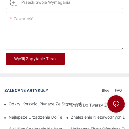
Prześlij Swoje Wymagania
Zawartość
Wyślij Zapytanie Teraz
ZALECANE ARTYKUŁY
Blog
FAQ
Odkryj Korzyści Płynące Ze Stosowania Maski Do Terapii Świa
Maski Do Twarzy Z Terapią Ś
Najlepsze Urządzenia Do Terapii Światłem Czerwonym I Podc
Znalezienie Niezawodnych Dos
Wnikliwe Spojrzenie Na Korzyści Płynące Ze Światłoterapii Twa
Najlepsze Firmy Oferujące T