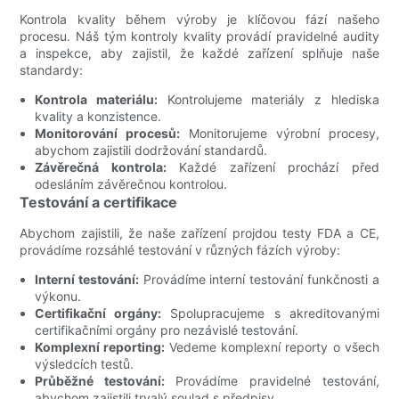
Kontrola kvality během výroby je klíčovou fází našeho
procesu. Náš tým kontroly kvality provádí pravidelné audity
a inspekce, aby zajistil, že každé zařízení splňuje naše
standardy:
Kontrola materiálu:
Kontrolujeme materiály z hlediska
kvality a konzistence.
Monitorování procesů:
Monitorujeme výrobní procesy,
abychom zajistili dodržování standardů.
Závěrečná kontrola:
Každé zařízení prochází před
odesláním závěrečnou kontrolou.
Testování a certifikace
Abychom zajistili, že naše zařízení projdou testy FDA a CE,
provádíme rozsáhlé testování v různých fázích výroby:
Interní testování:
Provádíme interní testování funkčnosti a
výkonu.
Certifikační orgány:
Spolupracujeme s akreditovanými
certifikačními orgány pro nezávislé testování.
Komplexní reporting:
Vedeme komplexní reporty o všech
výsledcích testů.
Průběžné testování:
Provádíme pravidelné testování,
abychom zajistili trvalý soulad s předpisy.