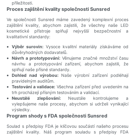
příležitosti.
Proces zajištění kvality společnosti Sunsred
Ve společnosti Sunsred máme zavedený komplexní proces
zajištění kvality, abychom zajistili, že všechny naše LED
kosmetické přístroje splňují nejvyšší bezpečnostní a
kvalitativní standardy:
Výběr surovin:
Vysoce kvalitní materiály získáváme od
důvěryhodných dodavatelů.
Návrh a prototypování:
Věnujeme značné množství času
návrhu a prototypování zařízení, abychom zajistili, že
splňují naše přísné standardy.
Dohled nad výrobou:
Naše výrobní zařízení podléhají
pravidelným auditům.
Testování a validace:
Všechna zařízení před uvedením na
trh procházejí přísným testováním a validací.
Neustálé zlepšování:
Neustále kontrolujeme a
vylepšujeme naše procesy, abychom si udrželi vynikající
výsledky.
Program shody s FDA společnosti Sunsred
Soulad s předpisy FDA je klíčovou součástí našeho procesu
zajištění kvality. Náš program souladu s předpisy FDA