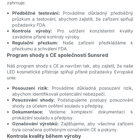
zahrnuje:
Předběžné testování:
Provádíme důkladný předběžný
průzkum a testování, abychom zajistili, že zařízení splňují
požadavky FDA.
Kontrola výroby:
Pro udržení konzistentní kvality
zavádíme přísné kontroly výroby.
Regulační přezkum:
Naše zařízení předkládáme k
přezkumu a schválení FDA.
Program shody s CE společností Sunsred
Náš program shody s CE je navržen tak, aby zajistil, že naše
LED kosmetické přístroje splňují přísné požadavky Evropské
unie:
Posouzení rizik:
Provádíme důkladná posouzení rizik,
abychom identifikovali potenciální nebezpečí.
Posuzování shody:
Podstupujeme postupy posuzování
shody za účelem ověření souladu s předpisy.
Dokumentace:
Vedeme komplexní dokumentaci k
prokázání souladu s předpisy.
Označování výrobků:
Zajišťujeme, aby všechna zařízení
byla označena potřebným označením CE a pokyny.
Kontrola kvality během výroby