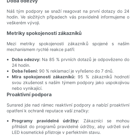
Doba odezvy
Náš tým podpory se snaží reagovat na první dotazy do 24
hodin. Ve složitých případech vás pravidelně informujeme o
veškerém vývoji.
Metriky spokojenosti zákazníků
Mezi metriky spokojenosti zákazníků spojené s naším
mechanismem rychlé reakce patří:
Doba odezvy:
Na 85 % prvních dotazů je odpovězeno do
24 hodin.
Doba řešení:
90 % reklamací je vyřešeno do 7 dnů.
Míra spokojenosti zákazníků:
95 % zákazníků hodnotí
svou zkušenost s naším týmem podpory jako uspokojivou
nebo vynikající.
Proaktivní podpora
Sunsred jde nad rámec reaktivní podpory a nabízí proaktivní
opatření k ochraně reputace vaší značky:
Programy pravidelné údržby:
Zákazníci se mohou
přihlásit do programů pravidelné údržby, aby udrželi své
LED kosmetické přístroje v perfektním stavu.