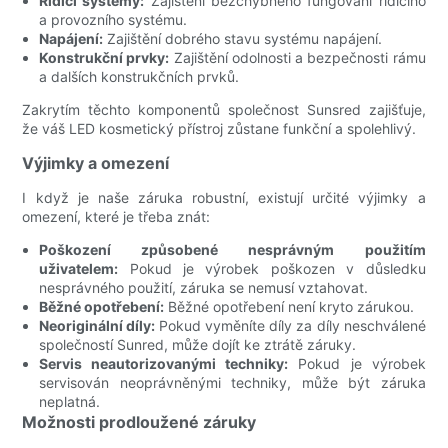
Řídicí systémy:
Zajištění bezchybného fungování řídicího
a provozního systému.
Napájení:
Zajištění dobrého stavu systému napájení.
Konstrukční prvky:
Zajištění odolnosti a bezpečnosti rámu
a dalších konstrukčních prvků.
Zakrytím těchto komponentů společnost Sunsred zajišťuje,
že váš LED kosmetický přístroj zůstane funkční a spolehlivý.
Výjimky a omezení
I když je naše záruka robustní, existují určité výjimky a
omezení, které je třeba znát:
Poškození způsobené nesprávným použitím
uživatelem:
Pokud je výrobek poškozen v důsledku
nesprávného použití, záruka se nemusí vztahovat.
Běžné opotřebení:
Běžné opotřebení není kryto zárukou.
Neoriginální díly:
Pokud vyměníte díly za díly neschválené
společností Sunred, může dojít ke ztrátě záruky.
Servis neautorizovanými techniky:
Pokud je výrobek
servisován neoprávněnými techniky, může být záruka
neplatná.
Možnosti prodloužené záruky