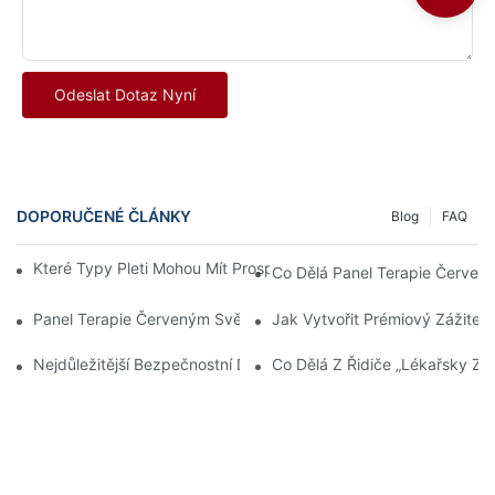
Odeslat Dotaz Nyní
DOPORUČENÉ ČLÁNKY
Blog
FAQ
Které Typy Pleti Mohou Mít Prospěch Z Terapie Červeným Svět
Co Dělá Panel Terapie Červen
Panel Terapie Červeným Světlem: Jak Dlouho Trvá, Než Se Proj
Jak Vytvořit Prémiový Zážitek
Nejdůležitější Bezpečnostní Detail: Jak Společnost Sunsred Zaj
Co Dělá Z Řidiče „lékařsky Způ