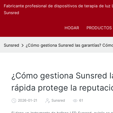
Fabricante profesional de dispositivos de terapia de luz
Sunsred
HOGAR
PRODUCTOS
Sunsred
¿Cómo gestiona Sunsred las garantías? Cómo
¿Cómo gestiona Sunsred l
rápida protege la reputac
2026-01-21
Sunsred
61
Si tiene un instrumento de belleza LED Sunsred, quizás se pr