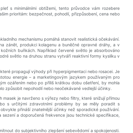
 pleť s minimálními obtížemi, tento průvodce vám rozebere
ašim prioritám: bezpečnost, pohodlí, přizpůsobení, cena nebo
ákladního mechanismu pomáhá stanovit realistická očekávání.
í na zánět, produkci kolagenu a buněčné opravné dráhy, a v
 v kožních buňkách. Například červené světlo je absorbováno
ré světlo na druhou stranu vytváří reaktivní formy kyslíku v
a některé propagují výhody při hyperpigmentaci nebo rosacei. Je
hustotou energie – a marketingovým jazykem používaným pro
ným ozářením nebo po příliš krátkou dobu ošetření, by mohla
ohlo způsobit nepohodlí nebo neočekávané vedlejší účinky.
 masek je navrženo s výřezy nebo filtry, které snižují přímou
ky nebo s určitými zdravotními problémy by se měly poradit s
obvykle přináší znatelnější účinky než sporadické používání.
a sezení a doporučená frekvence jsou technické specifikace,
ítnout do subjektivního zlepšení sebevědomí a spokojenosti.