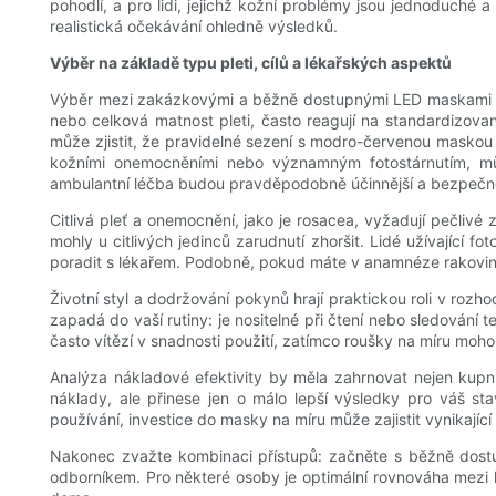
pohodlí, a pro lidi, jejichž kožní problémy jsou jednoduch
realistická očekávání ohledně výsledků.
Výběr na základě typu pleti, cílů a lékařských aspektů
Výběr mezi zakázkovými a běžně dostupnými LED maskami by m
nebo celková matnost pleti, často reagují na standardizov
může zjistit, že pravidelné sezení s modro-červenou masko
kožními onemocněními nebo významným fotostárnutím, mů
ambulantní léčba budou pravděpodobně účinnější a bezpečně
Citlivá pleť a onemocnění, jako je rosacea, vyžadují pečlivé
mohly u citlivých jedinců zarudnutí zhoršit. Lidé užívající fo
poradit s lékařem. Podobně, pokud máte v anamnéze rakovin
Životní styl a dodržování pokynů hrají praktickou roli v roz
zapadá do vaší rutiny: je nositelné při čtení nebo sledován
často vítězí v snadnosti použití, zatímco roušky na míru moh
Analýza nákladové efektivity by měla zahrnovat nejen kupní
náklady, ale přinese jen o málo lepší výsledky pro váš 
používání, investice do masky na míru může zajistit vynikajíc
Nakonec zvažte kombinaci přístupů: začněte s běžně dostu
odborníkem. Pro některé osoby je optimální rovnováha mezi