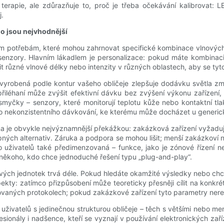
rapie, ale zdůrazňuje to, proč je třeba očekávání kalibrovat: LE
j.
ho jsou nejvhodnější
ím potřebám, které mohou zahrnovat specifické kombinace vlnových 
enzory. Hlavním lákadlem je personalizace: pokud máte kombinaci a
 různé vlnové délky nebo intenzity v různých oblastech, aby se tyto 
yrobená podle kontur vašeho obličeje zlepšuje dodávku světla zm
ší přiléhaní může zvýšit efektivní dávku bez zvýšení výkonu zařízen
myčky – senzory, které monitorují teplotu kůže nebo kontaktní tl
ebo nekonzistentního dávkování, ke kterému může docházet u generi
e obvykle nejvýznamnější překážkou: zakázková zařízení vyžadují 
ch alternativ. Záruka a podpora se mohou lišit; menší zakázkoví n
uživatelů také předimenzovaná – funkce, jako je zónové řízení ne
o někoho, kdo chce jednoduché řešení typu „plug-and-play“.
vých jednotek trvá déle. Pokud hledáte okamžité výsledky nebo ch
spekty: zatímco přizpůsobení může teoreticky přesněji cílit na konk
ovaných protokolech; pokud zakázkové zařízení tyto parametry nerep
ivatelů s jedinečnou strukturou obličeje – těch s většími nebo men
ofesionály i nadšence, kteří se vyznají v používání elektronických z