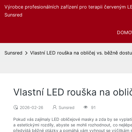
Výrobce profesionálních zařízení pro terapii červeným L
Sunsred
DOMO
Sunsred
Vlastní LED rouška na obličej vs. běžně dost
Vlastní LED rouška na obli
2026-02-26
Sunsred
91
Pokud vás zajímaly LED obličejové masky a zda by se vyplati
a estetickými rozdíly, abyste se mohli rozhodnout, co nejlép
předvídá běžné otázky a pomáhá vám vyhnout se výčitkám se