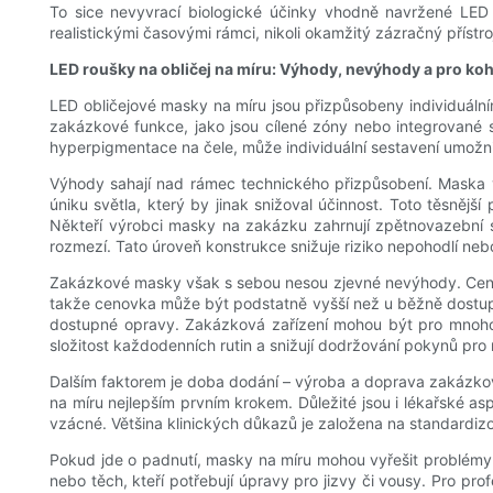
To sice nevyvrací biologické účinky vhodně navržené LED te
realistickými časovými rámci, nikoli okamžitý zázračný přístro
LED roušky na obličej na míru: Výhody, nevýhody a pro ko
LED obličejové masky na míru jsou přizpůsobeny individuáln
zakázkové funkce, jako jsou cílené zóny nebo integrované s
hyperpigmentace na čele, může individuální sestavení umožnit
Výhody sahají nad rámec technického přizpůsobení. Maska v
úniku světla, který by jinak snižoval účinnost. Toto těsněj
Někteří výrobci masky na zakázku zahrnují zpětnovazební s
rozmezí. Tato úroveň konstrukce snižuje riziko nepohodlí n
Zakázkové masky však s sebou nesou zjevné nevýhody. Cena j
takže cenovka může být podstatně vyšší než u běžně dostupný
dostupné opravy. Zakázková zařízení mohou být pro mnoho 
složitost každodenních rutin a snižují dodržování pokynů pr
Dalším faktorem je doba dodání – výroba a doprava zakázko
​​na míru nejlepším prvním krokem. Důležité jsou i lékařské a
vzácné. Většina klinických důkazů je založena na standardiz
Pokud jde o padnutí, masky na míru mohou vyřešit problémy už
nebo těch, kteří potřebují úpravy pro jizvy či vousy. Pro pr