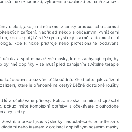
promisů mezi vhodností, výkonem a odolností pomáhá stanovit
my s pletí, jako je mírné akné, známky předčasného stárnutí
bitelských zařízení. Například někdo s občasnými vyrážkami
kdo, kdo se potýká s těžkým cystickým akné, autoimunitními
ga, kde klinické přístroje nebo profesionálně podávaná
lné účinky a špatně navržené masky, které zachycují teplo, by
 nebo bylinné doplňky – se musí před zahájením světelné terapie
jeho každodenní používání těžkopádné. Zhodnoťte, jak zařízení
 zařízení, které je přenosné na cesty? Běžně dostupné roušky
dílů a očekávané přínosy. Pokud maska ​​na míru ztrojnásobí
pak, pokud máte komplexní potřeby a očekáváte dlouhodobé
ci a výsledky.
ržování, a pokud jsou výsledky nedostatečné, poraďte se s
ED diodami nebo laserem v ordinaci doplněným nošením masky