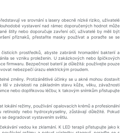
ředstavují ve srovnání s lasery obecně nízké riziko, uživatelé
í a dlouhodobé vystavení nad rámec doporučených hodnot může
vané štíty nebo doporučuje zavření očí, uživatelé by měli být
zhoršení příznaků, přestaňte masky používat a poraďte se se
isticích prostředků, abyste zabránili hromadění bakterií a
ánila se vzniku proleženin. U zakázkových nebo špičkových
ce firmwaru. Bezpečnost baterií je důležitá: používejte pouze
stavovat nebezpečí úrazu elektrickým proudem.
atelné změny. Protizánětlivé účinky se u akné mohou dostavit
 liší v závislosti na základním stavu kůže, věku, závažnosti
 rámce nebo doplňkovou léčbu; k takovým snímkům přistupujte
t lokální režimy, používání opalovacích krémů a profesionální
u retinoidy nebo hydroxykyseliny, zůstávají důležité. Pokud
bo se degradovat vystavením světlu.
ekávání vedou ke zklamání. K LED terapii přistupujte jako k
né používání režimu a pokud výsledky stagnují, poraďte se s