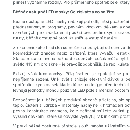
přinést významné rozdíly. Pro průměrného spotřebitele, který 
Běžně dostupné LED masky: Co získáte a co snížíte
Běžně dostupné LED masky nabízejí pohodlí, nižší počáteční n
přednastavenými programy, pevnými vlnovými délkami a obecný
navržených pro každodenní použití bez technických znalostí.
rutiny, běžně dostupný produkt snižuje vstupní bariéru.
Z ekonomického hlediska se možnosti pohybují od cenově do
kosmetických značek nabízí zařízení, která vyvažují estetik
Standardizace mnoha běžně dostupných roušek může být tak
světlo 415 nm pro akné – je pravděpodobnější, že replikujete 
Existují však kompromisy. Přizpůsobení je opakující se p
nepříjemné sezení. Únik světla snižuje efektivní dávku a
spotřebitelských masek klade důraz na design před technickým
levnější jednotky mohou používat LED pole s menším počtem di
Bezpečnost je u běžných produktů obecně přijatelná, ale o
teplo. Čištění a údržba – materiály náchylné k hromadění pot
pevná konstrukce znamená, že z zařízení můžete vyrůst, po
vyššími dávkami, které se obvykle vyskytují v klinickém prost
V praxi běžně dostupné přístroje slouží mnoha uživatelům vel