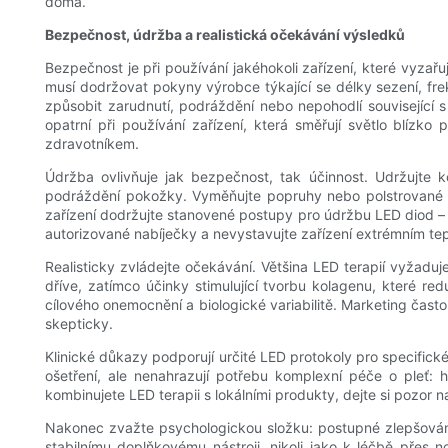
doma.
Bezpečnost, údržba a realistická očekávání výsledků
Bezpečnost je při používání jakéhokoli zařízení, které vyzařu
musí dodržovat pokyny výrobce týkající se délky sezení, fr
způsobit zarudnutí, podráždění nebo nepohodlí související s 
opatrní při používání zařízení, která směřují světlo blízk
zdravotníkem.
Údržba ovlivňuje jak bezpečnost, tak účinnost. Udržujte k
podráždění pokožky. Vyměňujte popruhy nebo polstrované v
zařízení dodržujte stanovené postupy pro údržbu LED diod – n
autorizované nabíječky a nevystavujte zařízení extrémním te
Realisticky zvládejte očekávání. Většina LED terapií vyžadu
dříve, zatímco účinky stimulující tvorbu kolagenu, které re
cílového onemocnění a biologické variabilitě. Marketing ča
skepticky.
Klinické důkazy podporují určité LED protokoly pro specifick
ošetření, ale nenahrazují potřebu komplexní péče o pleť: h
kombinujete LED terapii s lokálními produkty, dejte si pozor 
Nakonec zvažte psychologickou složku: postupné zlepšování 
stabilnímu doplňkovému nástroji, nikoli jako k léčbě přes 