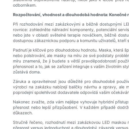
odborníkem.
Rozpočtování, vhodnost a dlouhodobá hodnota: Konečné 
Při rozhodování mezi zakázkovými a běžně dostupnými LED 
rovnice: zohledněte náhradní komponenty, potenciální servi
nebo jste v oblasti světelné terapie nováčkem, běžně dost
dostupnou zákaznickou podporu a komunitu uživatelů, kteří sd
Padnutí je klíčové pro dlouhodobou hodnotu. Maska, která š
nebo polstrování, ale masky na míru ze své podstaty problém
míru znamená, že ji budete s větší pravděpodobností použí
přenosnost a to, jak se zařízení integruje s vaším životním s
zůstává doma.
Záruka a opravitelnost jsou důležité pro dlouhodobé používá
výrobci na zakázku nabízejí balíčky návrhu a opravy, ale m
poprodejní spolehlivost dodavatele odpovídá vašim očekává
Nakonec zvažte, zda vám nejlépe vyhovuje hybridní přístup: 
přesnost nebo lepší přizpůsobení. V každém případě dodržuj
důkazech.
Stručně řečeno, rozhodnutí mezi zakázkovou LED maskou na 
přesnost versus jednoduchost a dlouhodobý závazek versus po