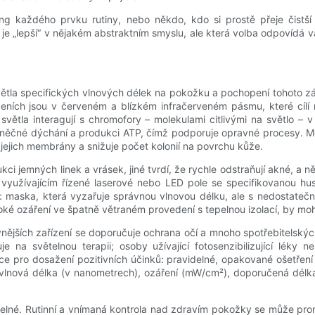
ing každého prvku rutiny, nebo někdo, kdo si prostě přeje čistší
je „lepší“ v nějakém abstraktním smyslu, ale která volba odpovídá v
větla specifických vlnových délek na pokožku a pochopení tohoto z
ízeních jsou v červeném a blízkém infračerveném pásmu, které cíl
světla interagují s chromofory – molekulami citlivými na světlo –
něčné dýchání a produkci ATP, čímž podporuje opravné procesy. Mod
jejich membrány a snižuje počet kolonií na povrchu kůže.
dukci jemných linek a vrásek, jiné tvrdí, že rychle odstraňují akné, 
o využívajícím řízené laserové nebo LED pole se specifikovanou 
: maska, která vyzařuje správnou vlnovou délku, ale s nedostateč
soké ozáření ve špatně větraném provedení s tepelnou izolací, by m
nějších zařízení se doporučuje ochrana očí a mnoho spotřebitelských
guje na světelnou terapii; osoby užívající fotosenzibilizující lé
e pro dosažení pozitivních účinků: pravidelné, opakované ošetření 
– vlnová délka (v nanometrech), ozáření (mW/cm²), doporučená délk
lné. Rutinní a vnímaná kontrola nad zdravím pokožky se může prom