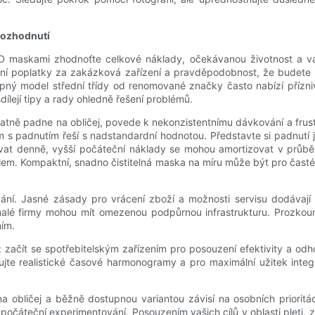
rozhodnutí
maskami zhodnoťte celkové náklady, očekávanou životnost a vaši 
sní poplatky za zakázková zařízení a pravděpodobnost, že budete m
upný model střední třídy od renomované značky často nabízí přízni
ílejí tipy a rady ohledně řešení problémů.
patně padne na obličej, povede k nekonzistentnímu dávkování a fru
 s padnutím řeší s nadstandardní hodnotou. Představte si padnutí ja
vat denně, vyšší počáteční náklady se mohou amortizovat v průběhu
tylem. Kompaktní, snadno čistitelná maska ​​na míru může být pro čast
ní. Jasné zásady pro vrácení zboží a možnosti servisu dodávají kl
alé firmy mohou mít omezenou podpůrnou infrastrukturu. Prozkoumej
ním.
začít se spotřebitelským zařízením pro posouzení efektivity a odhod
te realistické časové harmonogramy a pro maximální užitek integr
obličej a běžně dostupnou variantou závisí na osobních prioritác
čáteční experimentování. Posouzením vašich cílů v oblasti pleti, z