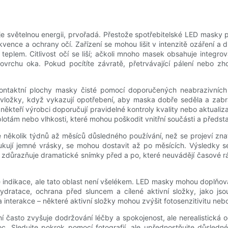
je světelnou energii, prvořadá. Přestože spotřebitelské LED masky p
ekvence a ochrany očí. Zařízení se mohou lišit v intenzitě ozářen
teplem. Citlivost očí se liší; ačkoli mnoho masek obsahuje integro
o povrchu oka. Pokud pocítíte závratě, přetrvávající pálení nebo 
ontaktní plochy masky čisté pomocí doporučených neabrazivních č
ložky, když vykazují opotřebení, aby maska ​​dobře seděla a zabr
ěkteří výrobci doporučují pravidelné kontroly kvality nebo aktualiza
plotám nebo vlhkosti, které mohou poškodit vnitřní součásti a před
je několik týdnů až měsíců důsledného používání, než se projeví zn
dukují jemné vrásky, se mohou dostavit až po měsících. Výsledky se
sto zdůrazňuje dramatické snímky před a po, které neuvádějí časové
é indikace, ale tato oblast není všelékem. LED masky mohou doplňova
ydratace, ochrana před sluncem a cílené aktivní složky, jako jso
na interakce – některé aktivní složky mohou zvýšit fotosenzitivitu ne
často zvyšuje dodržování léčby a spokojenost, ale nerealistická oč
noc. Sledujte pokrok pomocí fotografií, ale upřednostňujte důsled