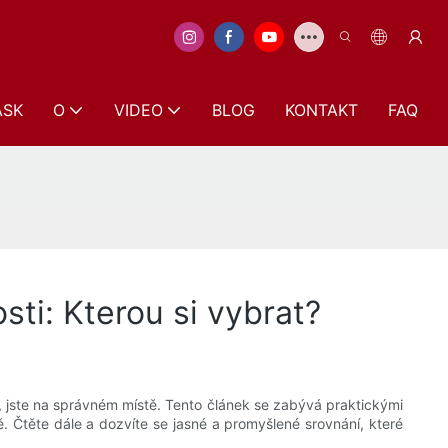
ASK
O
VIDEO
BLOG
KONTAKT
FAQ
ti: Kterou si vybrat?
, jste na správném místě. Tento článek se zabývá praktickými
ě. Čtěte dále a dozvíte se jasné a promyšlené srovnání, které