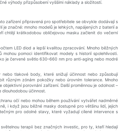
ečné výhody přizpůsobení vyššími náklady a složitostí.
to zařízení připravená pro spotřebitele se obvykle dodávají s
í je značné: mnoho modelů je lehkých, napájených z baterií a
eří chtějí krátkodobou obličejovou masku začlenit do večerní
počtem LED diod a lepší kvalitou zpracování. Mnoho běžných
 mohou pomoci identifikovat modely s historií spolehlivosti.
ko je červené světlo 630–660 nm pro anti-aging nebo modré
 nebo tlakové body, které snižují účinnost nebo způsobují
ůsobit různým zónám pokožky nebo úrovním tolerance. Mnoho
 objektivní porovnání zařízení. Další proměnnou je odolnost –
je dlouhodobou účinnost.
t ochranu očí nebo mohou během používání vytvářet nadměrné
ně, i když jsou běžné masky dostupné pro většinu lidí, jejich
ečným pro odolné stavy, které vyžadují cílené intervence s
větelnou terapii bez značných investic, pro ty, kteří hledají