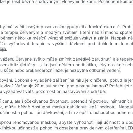
é a lze je řešit běžně studovanými vlnovými délkami. Pochopení kom
ěl začít jasným posouzením typu pleti a konkrétních cílů. Problé
ané terapie červeným a modrým světlem, které nabízí mnoho spotře
u během několika měsíců výrazně snižuje výskyt a zánět. Naopak ně
že vyžadovat terapie s vyššími dávkami pod dohledem dermatolo
jší.
 zvážení. Červené světlo může zmírnit zánětlivé zarudnutí, ale tepe
tosenzibilizující léky – jako jsou některá antibiotika, léky na akné
u kůže nebo prekancerózní léze, je nezbytné odborné vedení.
hodování. Dokonale vyladěné zařízení na míru je k ničemu, pokud je 
í televize? Vyžaduje 20 minut sezení pod pevnou lampou? Potřebujete
ou vyžadovat větší pozornost při nastavování a údržbě.
 cenu, ale i očekávanou životnost, potenciální potřebu náhradních 
stav, může běžně dostupná maska ​​nabídnout lepší hodnotu. Nao
í účinnost a pohodlí při dávkování, a tím zlepšit dlouhodobou adheren
pnou renomovanou maskou, abyste vyhodnotili její účinnost a dod
 klinickou účinností a pohodlím dosažena pravidelným ošetřením L