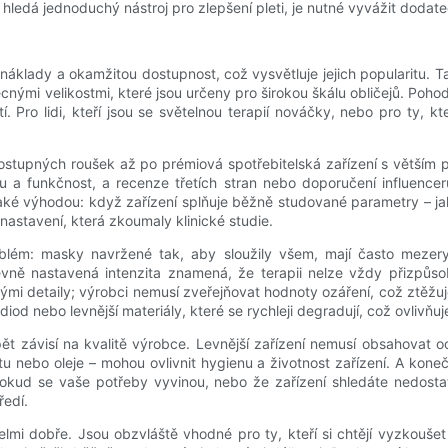
hledá jednoduchý nástroj pro zlepšení pleti, je nutné vyvážit dodat
áklady a okamžitou dostupnost, což vysvětluje jejich popularitu. Ta
mi velikostmi, které jsou určeny pro širokou škálu obličejů. Pohodl
 Pro lidi, kteří jsou se světelnou terapií nováčky, nebo pro ty, kt
stupných roušek až po prémiová spotřebitelská zařízení s větším 
u a funkčnost, a recenze třetích stran nebo doporučení influencerů
é výhodou: když zařízení splňuje běžně studované parametry – ja
nastavení, která zkoumaly klinické studie.
roblém: masky navržené tak, aby sloužily všem, mají často mezery
 pevně nastavená intenzita znamená, že terapii nelze vždy přizp
i detaily; výrobci nemusí zveřejňovat hodnoty ozáření, což ztěžuje
od nebo levnější materiály, které se rychleji degradují, což ovlivňu
pět závisí na kvalitě výrobce. Levnější zařízení nemusí obsahova
u nebo oleje – mohou ovlivnit hygienu a životnost zařízení. A koneč
kud se vaše potřeby vyvinou, nebo že zařízení shledáte nedostat
ředí.
mi dobře. Jsou obzvláště vhodné pro ty, kteří si chtějí vyzkoušet s