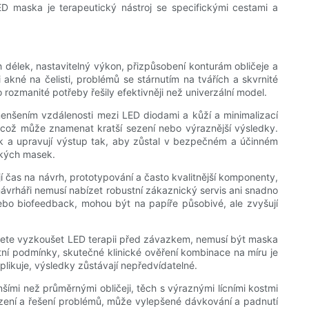
D maska ​​je terapeutický nástroj se specifickými cestami a
délek, nastavitelný výkon, přizpůsobení konturám obličeje a
kné na čelisti, problémů se stárnutím na tvářích a skvrnité
rozmanité potřeby řešily efektivněji než univerzální model.
enšením vzdálenosti mezi LED diodami a kůží a minimalizací
í, což může znamenat kratší sezení nebo výraznější výsledky.
ak a upravují výstup tak, aby zůstal v bezpečném a účinném
ckých masek.
čas na návrh, prototypování a často kvalitnější komponenty,
ávrháři nemusí nabízet robustní zákaznický servis ani snadno
bo biofeedback, mohou být na papíře působivé, ale zvyšují
cete vyzkoušet LED terapii před závazkem, nemusí být maska
rétní podmínky, skutečné klinické ověření kombinace na míru je
likuje, výsledky zůstávají nepředvídatelné.
šími než průměrnými obličeji, těch s výraznými lícními kostmi
ařízení a řešení problémů, může vylepšené dávkování a padnutí