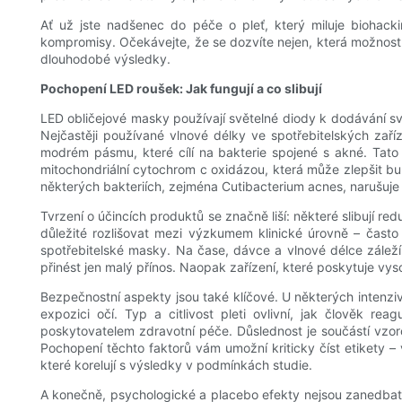
Ať už jste nadšenec do péče o pleť, který miluje biohack
kompromisy. Očekávejte, že se dozvíte nejen, která možnost 
dlouhodobé výsledky.
Pochopení LED roušek: Jak fungují a co slibují
LED obličejové masky používají světelné diody k dodávání s
Nejčastěji používané vlnové délky ve spotřebitelských zař
modrém pásmu, které cílí na bakterie spojené s akné. Tato 
mitochondriální cytochrom c oxidázou, která může zlepšit bu
některých bakteriích, zejména Cutibacterium acnes, narušuje 
Tvrzení o účincích produktů se značně liší: některé slibují re
důležité rozlišovat mezi výzkumem klinické úrovně – čast
spotřebitelské masky. Na čase, dávce a vlnové délce záleží
přinést jen malý přínos. Naopak zařízení, které poskytuje vy
Bezpečnostní aspekty jsou také klíčové. U některých intenziv
expozici očí. Typ a citlivost pleti ovlivní, jak člověk rea
poskytovatelem zdravotní péče. Důslednost je součástí vzorc
Pochopení těchto faktorů vám umožní kriticky číst etikety 
které korelují s výsledky v podmínkách studie.
A konečně, psychologické a placebo efekty nejsou zanedbate