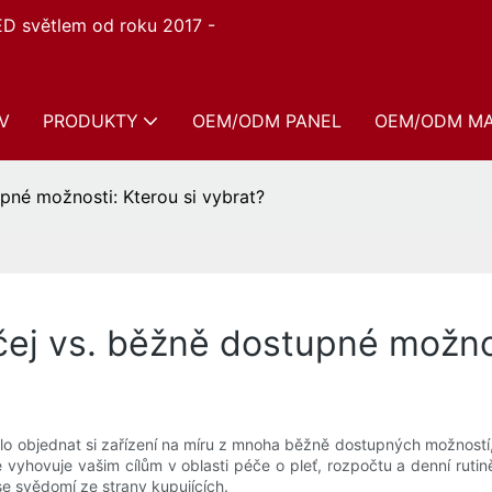
ED světlem od roku 2017 -
V
PRODUKTY
OEM/ODM PANEL
OEM/ODM M
upné možnosti: Kterou si vybrat?
čej vs. běžně dostupné možnos
lo objednat si zařízení na míru z mnoha běžně dostupných možností
e vyhovuje vašim cílům v oblasti péče o pleť, rozpočtu a denní rutin
 svědomí ze strany kupujících.