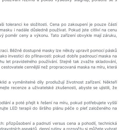
toleranci ke složitosti. Cena po zakoupení je pouze částí
asku i nadále důsledně používat. Pokud jste citliví na cenu
vý poměr ceny a výkonu. Tato zařízení obvykle mají záruku,
straci. Běžně dostupné masky lze někdy upravit pomocí pásků
ko investici do přilnavosti: pokud dobře padnoucí maska ​​na
 let pravidelného používání. Stejně tak zvažte skladování,
é cestovatele cennější než propracovaná maska ​​na míru, která
id a vyměnitelné díly prodlužují životnost zařízení. Někteří
te recenze a uživatelské zkušenosti, abyste se ujistili, že
lání a poté přejít k řešení na míru, pokud potřebujete vyšší
ujte LED terapii do širšího plánu péče o pleť založeného na
h: přizpůsobení a padnutí versus cena a pohodlí, technická
dravotních aspektů, denní rutiny a rozpočtu si můžete vybrat