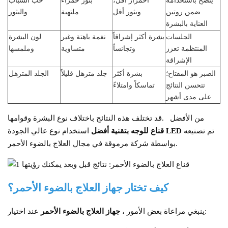
يُنصح باستخدامه
احمرار أقل،
بثور حمراء
حب الشباب
ضمن روتين
وبثور أقل
ملتهبة
والبثور
العناية بالبشرة
الجلسات
بشرة أكثر إشراقاً
نغمة باهتة وغير
لون البشرة
المنتظمة تعزز
وتجانساً
متساوية
وملمسها
الإشراقة
الصبر هو المفتاح؛
بشرة أكثر
جلد مترهل قليلاً
الجلد المترهل
تتحسن النتائج
تماسكاً وامتلاءً
على مدى أشهر
من الأفضل
قد تختلف هذه النتائج باختلاف نوع البشرة وقوامها.
تم تصنيعه
قناع للوجه بتقنية LED
أفضل
استخدام نوع عالي الجودة
بواسطة شركة مرموقة في مجال العلاج بالضوء الأحمر.
كيف تختار جهاز العلاج بالضوء الأحمر؟
، ينبغي مراعاة بعض الأمور:
جهاز العلاج بالضوء الأحمر
عند اختيار