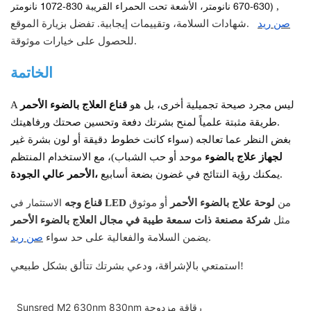
,
630-670 نانومتر، الأشعة تحت الحمراء القريبة 830-1072 نانومتر)
صن ريد
شهادات السلامة، وتقييمات إيجابية. تفضل بزيارة الموقع.
للحصول على خيارات موثوقة.
الخاتمة
ليس مجرد صيحة تجميلية أخرى، بل هو
قناع العلاج بالضوء الأحمر
A
طريقة مثبتة علمياً لمنح بشرتك دفعة وتحسين صحتك ورفاهيتك.
بغض النظر عما تعالجه (سواء كانت خطوط دقيقة أو لون بشرة غير
لجهاز علاج بالضوء
موحد أو حب الشباب)، مع الاستخدام المنتظم
يمكنك رؤية النتائج في غضون بضعة أسابيع.
الأحمر عالي الجودة،
من
لوحة علاج بالضوء الأحمر
أو
موثوق
قناع وجه LED
الاستثمار في
مثل
شركة مصنعة ذات سمعة طيبة في مجال العلاج بالضوء الأحمر
يضمن السلامة والفعالية على حد سواء.
صن ريد
استمتعي بالإشراقة، ودعي بشرتك تتألق بشكل طبيعي!
Sunsred M2 630nm 830nm رقاقة مزدوجة