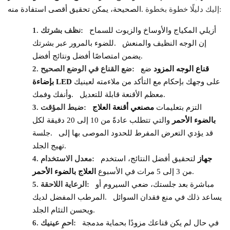
إليك دليلًا خطوة بخطوة:
الصحيحة، يمكن تحقيق أقصى استفادة منه.
أزيلي المكياج والأوساخ والزيوت للسماح
نظف بشرتك:
1.
إن الوجه النظيف والمنعش
للضوء بالمرور عبر بشرتك.
يضمن امتصاصًا أفضل ونتائج أفضل.
قناع الوجه المزود
ضع
ضع القناع في الوضع الصحيح:
2.
على وجهك بإحكام مع التأكد من ملاءمته لعينيك
بإضاءة LED
معظم الأقنعة قابلة للتعديل.
وأنفك وفمك.
التزم بتعليمات
مصنعي أقنعة العلاج
ضبط المؤقت:
3.
بالضوء الأحمر
والتي تتطلب عادةً من 10 إلى 20 دقيقة لكل
قد يؤدي التعرض المفرط للحدود الموصى بها إلى
جلسة.
تهيج الجلد.
جهاز
لتحقيق أفضل النتائج، استخدم
معدل الاستخدام:
4.
من 3 إلى 5 مرات في الأسبوع.
العلاج بالضوء الأحمر
مباشرة بعد جلستك، ضعي السيروم أو
الرعاية اللاحقة:
5.
يساعد ذلك في منع فقدان السوائل
المرطب المفضل لديك.
ويحسن التئام الجلد.
في حال لم يكن قناعك مزودًا بحماية مدمجة
احمِ عينيك:
6.