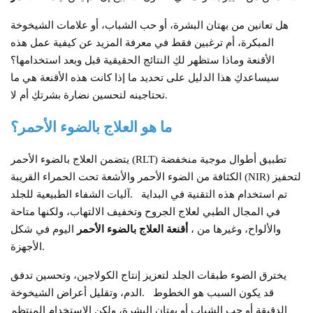
هل تعانين من بهتان البشرة، أو حب الشباب، أو علامات الشيخوخة
المبكرة، أم ترغبين فقط في معرفة المزيد عن كيفية عمل هذه
الأقنعة وماذا ستظهر لكِ النتائج الحقيقية قبل وبعد استخدامها؟
سيساعدكِ هذا الدليل على تحديد ما إذا كانت هذه الأقنعة هي ما
تحتاجينه لتحسين نضارة بشرتكِ أم لا.
ما هو العلاج بالضوء الأحمر؟
يتضمن العلاج بالضوء الأحمر (RLT) تطبيق أطوال موجية منخفضة
الكثافة من الضوء الأحمر والأشعة تحت الحمراء القريبة (NIR) لتحفيز
تم استخدام هذه التقنية في البداية
آليات الشفاء الطبيعية للجلد.
في المجال الطبي لعلاج الجروح وتخفيف الالتهاب، ولكنها متاحة
، والألواح، وغيرها من
أقنعة العلاج بالضوء الأحمر
اليوم في شكل
الأجهزة.
يخترق الضوء طبقات الجلد لتعزيز إنتاج الكولاجين، وتحسين تدفق
قد يكون السبب هو الخطوط
الدم، وتقليل أعراض الشيخوخة.
الدقيقة أو حب الشباب أو بهتان البشرة، ولكن الاستخدام المنتظم