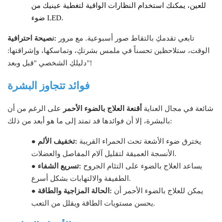
للعين، يمكنك استخدام النظارات الواقية لتغطية عينيك من
ضوء LED.
تابعي تقدمكِ بالتقاط صور أسبوعية. مع مرور
نصيحة احترافية:
الوقت، ستلاحظين تحسناً في ملمس بشرتكِ، وتماسكها، وإشراقتها:
دليلكِ الشخصي "قبل وبعد"!
فوائد تتجاوز البشرة
شائعة في مجال العناية
أقنعة العلاج بالضوء الأحمر
على الرغم من أن
بالبشرة، إلا أن فوائدها قد تمتد إلى ما هو أبعد من ذلك:
يخترق ضوء الأشعة تحت الحمراء القريبة
تخفيف الألم:
●
الأنسجة العميقة لتقليل آلام المفاصل والعضلات.
يساعد العلاج بالضوء على التئام الجروح
تسريع الشفاء:
●
الطفيفة والالتهابات بشكل أسرع.
يمكن للعلاج بالضوء الأحمر أن
الحالة المزاجية والطاقة:
●
يحسن مستويات الطاقة ويقلل من التعب.