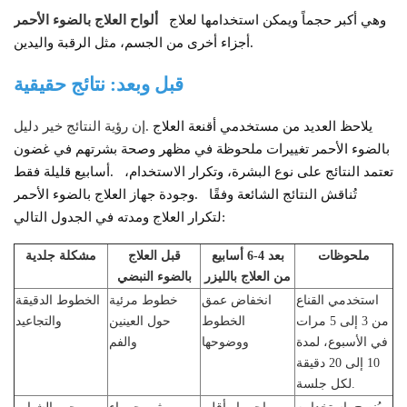
وهي أكبر حجماً ويمكن استخدامها لعلاج
ألواح العلاج بالضوء الأحمر
أجزاء أخرى من الجسم، مثل الرقبة واليدين.
قبل وبعد: نتائج حقيقية
يلاحظ العديد من مستخدمي أقنعة العلاج
إن رؤية النتائج خير دليل.
بالضوء الأحمر تغييرات ملحوظة في مظهر وصحة بشرتهم في غضون
تعتمد النتائج على نوع البشرة، وتكرار الاستخدام،
أسابيع قليلة فقط.
تُناقش النتائج الشائعة وفقًا
وجودة جهاز العلاج بالضوء الأحمر.
لتكرار العلاج ومدته في الجدول التالي:
ملحوظات
بعد 4-6 أسابيع
قبل العلاج
مشكلة جلدية
من العلاج بالليزر
بالضوء النبضي
استخدمي القناع
انخفاض عمق
خطوط مرئية
الخطوط الدقيقة
من 3 إلى 5 مرات
الخطوط
حول العينين
والتجاعيد
في الأسبوع، لمدة
ووضوحها
والفم
10 إلى 20 دقيقة
لكل جلسة.