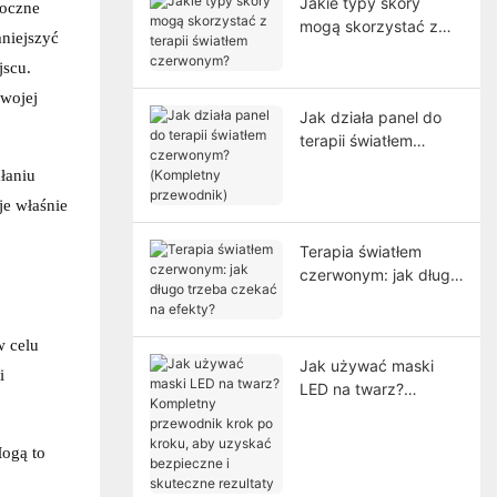
Jakie typy skóry
doczne
mogą skorzystać z
mniejszyć
terapii światłem
jscu.
czerwonym?
swojej
Jak działa panel do
terapii światłem
czerwonym?
łaniu
(Kompletny
je właśnie
przewodnik)
Terapia światłem
czerwonym: jak długo
trzeba czekać na
efekty?
w celu
Jak używać maski
i
LED na twarz?
Kompletny
przewodnik krok po
ogą to
kroku, aby uzyskać
bezpieczne i