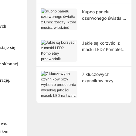
skuteczne rezultaty
Kupno panelu
czerwonego światła z
Chin: rzeczy, które
nych
musisz wiedzieć
Jakie są korzyści z
taje się
maski LED? Kompletny
przewodnik
y skłonnej
7 kluczowych
rację.
czynników przy
wyborze producenta
wysokiej jakości
masek LED na twarz
owiu
atłem