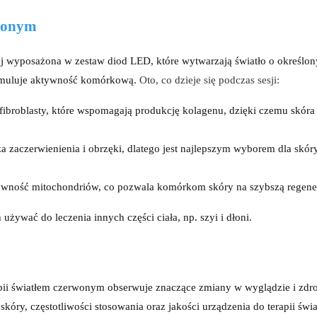
rwonym
aj wyposażona w zestaw diod LED, które wytwarzają światło o określo
tymuluje aktywność komórkową.
Oto, co dzieje się podczas sesji:
ibroblasty, które wspomagają produkcję kolagenu, dzięki czemu skóra s
a zaczerwienienia i obrzęki, dlatego jest najlepszym wyborem dla skór
tywność mitochondriów, co pozwala komórkom skóry na szybszą regene
 używać do leczenia innych części ciała, np. szyi i dłoni.
ii światłem czerwonym obserwuje znaczące zmiany w wyglądzie i zdr
skóry, częstotliwości stosowania oraz jakości urządzenia do terapii świ