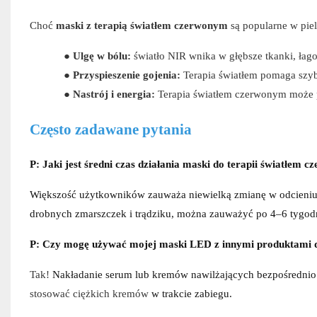
Choć
maski z terapią światłem czerwonym
są popularne w piel
●
Ulgę w bólu:
światło NIR wnika w głębsze tkanki, łago
●
Przyspieszenie gojenia:
Terapia światłem pomaga szyb
●
Nastrój i energia:
Terapia światłem czerwonym może p
Często zadawane pytania
P: Jaki jest średni czas działania maski do terapii światłem 
Większość użytkowników zauważa niewielką zmianę w odcieniu i
drobnych zmarszczek i trądziku, można zauważyć po 4–6 tygodn
P: Czy mogę używać mojej maski LED z innymi produktami do
Tak!
Nakładanie serum lub kremów nawilżających bezpośrednio 
stosować ciężkich kremów
w trakcie zabiegu.