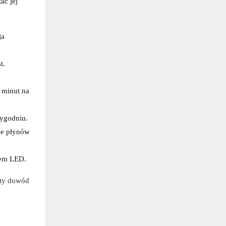
ać jej
ja
t.
 minut na
tygodniu.
ie płynów
łem LED.
sty dowód