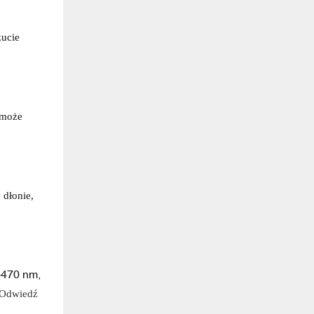
ucie
 może
 dłonie,
-470 nm,
. Odwiedź