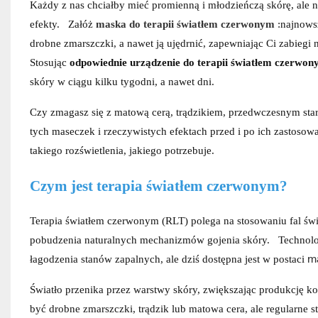
Każdy z nas chciałby mieć promienną i młodzieńczą skórę, ale n
efekty.
Załóż
maska ​​do terapii światłem czerwonym
:najnows
drobne zmarszczki, a nawet ją ujędrnić, zapewniając Ci zabiegi
Stosując
odpowiednie urządzenie do terapii światłem czerwo
skóry w ciągu kilku tygodni, a nawet dni.
Czy zmagasz się z matową cerą, trądzikiem, przedwczesnym starz
tych maseczek i rzeczywistych efektach przed i po ich zastosow
takiego rozświetlenia, jakiego potrzebuje.
Czym jest terapia światłem czerwonym?
Terapia światłem czerwonym (RLT) polega na stosowaniu fal świa
pobudzenia naturalnych mechanizmów gojenia skóry.
Technolo
m
łagodzenia stanów zapalnych, ale dziś dostępna jest w postaci
Światło przenika przez warstwy skóry, zwiększając produkcję ko
być drobne zmarszczki, trądzik lub matowa cera, ale regularne