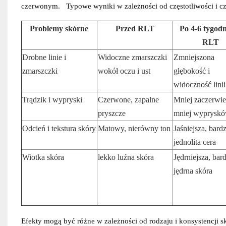
czerwonym.
Typowe wyniki w zależności od częstotliwości i c
Problemy skórne
Przed RLT
Po 4-6 tygod
RLT
Drobne linie i
Widoczne zmarszczki
Zmniejszona
zmarszczki
wokół oczu i ust
głębokość i
widoczność linii
Trądzik i wypryski
Czerwone, zapalne
Mniej zaczerwie
pryszcze
mniej wyprysk
Odcień i tekstura skóry
Matowy, nierówny ton
Jaśniejsza, bardz
jednolita cera
Wiotka skóra
lekko luźna skóra
Jędrniejsza, bard
jędrna skóra
Efekty mogą być różne w zależności od rodzaju i konsystencji s