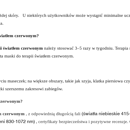
żdej skóry.
U niektórych użytkowników może wystąpić minimalne ucz
a.
 światłem czerwonym?
pii światłem czerwonym
należy stosować
3–5 razy w tygodniu. Terapia
enta maski do terapii światłem czerwonym.
 maseczek; na większe obszary, takie jak szyja, klatka piersiowa czy
ęki szerszemu zakresowi zabiegów.
m czerwonym?
(światła niebieskie 415
em czerwonym
, z odpowiednią długością fali
ieni 830-1072 nm)
,
certyfikaty bezpieczeństwa i pozytywne recenzje