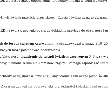
ciu, a przestrzegając odpowiedniej procedury, można w pełni wykorzyst
żliwić światłu przejście przez skórę.
Czysta i świeża twarz to gwaranc
LED
na twarzy, upewniając się, że dokładnie przylega do oczu, nosa i us
ek do terapii światłem czerwonym
, które zazwyczaj wymagają 10–20
ażniących może powodować podrażnienia.
fekty, stosuj
urządzenie do terapii światłem czerwonym
3–5 razy w 
woje ulubione serum lub krem ​​nawilżający.
Pomaga zapobiegać utrac
 ochrony oczu, możesz użyć gogli, aby osłonić gałki oczne przed świat
. Z czasem zauważysz poprawę tekstury, jędrności i blasku: Twój osobi