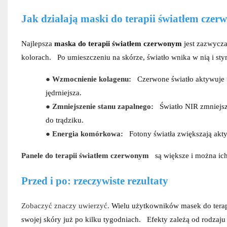
Jak działają maski do terapii światłem cze
Najlepsza
maska
​​do terapii światłem czerwonym
jest zazwycz
kolorach.
Po umieszczeniu na skórze, światło wnika w nią i s
●
Wzmocnienie kolagenu:
Czerwone światło aktywuje f
jędrniejsza.
●
Zmniejszenie stanu zapalnego:
Światło NIR zmniejsz
do trądziku.
●
Energia komórkowa:
Fotony światła zwiększają ak
Panele do terapii światłem czerwonym
są większe i można ich
Przed i po: rzeczywiste rezultaty
Zobaczyć znaczy uwierzyć.
Wielu użytkowników masek do terap
swojej skóry już po kilku tygodniach.
Efekty zależą od rodzaju 