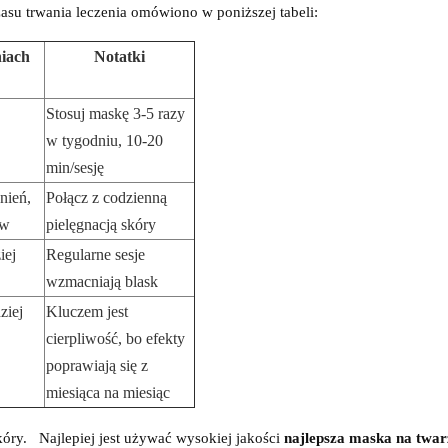
zasu trwania leczenia omówiono w poniższej tabeli:
niach
Notatki
Stosuj maskę 3-5 razy
w tygodniu, 10-20
min/sesję
nień,
Połącz z codzienną
ów
pielęgnacją skóry
iej
Regularne sesje
wzmacniają blask
ziej
Kluczem jest
cierpliwość, bo efekty
poprawiają się z
miesiąca na miesiąc
kóry.
Najlepiej jest używać wysokiej jakości
najlepsza
maska ​​na twa