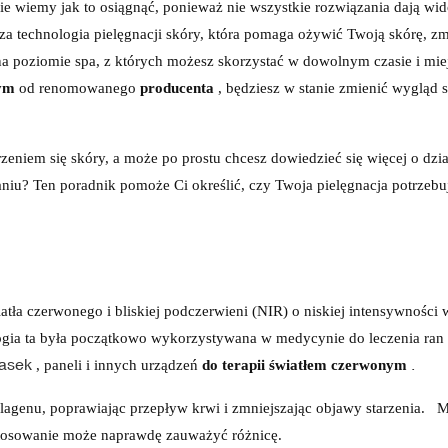
ie wiemy jak to osiągnąć, ponieważ nie wszystkie rozwiązania dają wi
za technologia pielęgnacji skóry, która pomaga ożywić Twoją skórę, z
 na poziomie spa, z których możesz skorzystać w dowolnym czasie i mie
nym
od renomowanego
producenta
, będziesz w stanie zmienić wygląd 
eniem się skóry, a może po prostu chcesz dowiedzieć się więcej o dzia
aniu? Ten poradnik pomoże Ci określić, czy Twoja pielęgnacja potrzebu
tła czerwonego i bliskiej podczerwieni (NIR) o niskiej intensywności 
gia ta była początkowo wykorzystywana w medycynie do leczenia ran 
asek
.
, paneli i innych urządzeń
do terapii światłem czerwonym
lagenu, poprawiając przepływ krwi i zmniejszając objawy starzenia.
M
 stosowanie może naprawdę zauważyć różnicę.