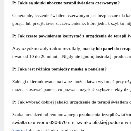
P: Jakie są skutki uboczne terapii światłem czerwonym?
Generalnie, leczenie światłem czerwonym jest bezpieczne dla ka
gorąca lub przejściowe zaczerwienienie, które jednak szybko mij
P: Jak często powinienem korzystać z urządzenia do terapii
Aby uzyskać optymalne rezultaty,
maskę lub panel do tera
trwać od 10 do 20 minut.
Nigdy nie ignoruj ​​instrukcji produc
P: Jaka jest różnica pomiędzy maską a panelem?
Zabiegi ukierunkowane na twarz można łatwo wykonać przy użyciu
można stosować panele, co pozwala uzyskać szybsze efekty dzi
P: Jak wybrać dobrej jakości urządzenie do terapii światłe
Szukaj urządzeń od renomowanego
producenta terapii światł
światła czerwone 630-670 nm, światło bliskiej podczerw
Sunsred
aby znaleźć niezawodne opcje.