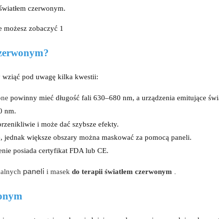
 światłem czerwonym.
 czerwonym?
y wziąć pod uwagę kilka kwestii:
one
powinny mieć długość fali 630–680 nm, a urządzenia emitujące świ
0 nm.
przenikliwie i może dać szybsze efekty.
, jednak większe obszary można maskować za pomocą paneli.
enie posiada certyfikat FDA lub CE.
paneli
.
nalnych
i masek
do terapii światłem czerwonym
wonym