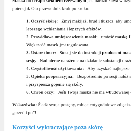
Maska do terapii światłem czerwonym
jest bardzo łatwa w uży
potencjał.
Oto przewodnik krok po kroku:
1.
Oczyść skórę:
Zmyj makijaż, brud i tłuszcz, aby umo
lepszego wchłaniania i lepszych efektów.
2.
Prawidłowe umiejscowienie maski:
umieść
maskę 
Większość masek jest regulowana.
3.
Ustaw timer:
Stosuj się do instrukcji
producent mas
sesję.
Nadmierne narażenie na działanie substancji dr
4.
Częstotliwość użytkowania:
Aby uzyskać najlepsze e
5.
Opieka pooperacyjna:
Bezpośrednio po sesji nałóż s
i przyspiesza gojenie się skóry.
6.
Chroń oczy:
Jeśli Twoja maska ​​nie ma wbudowanej
Wskazówka:
Śledź swoje postępy, robiąc cotygodniowe zdjęcia
„przed i po”!
Korzyści wykraczające poza skórę